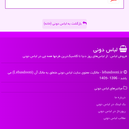
بازگشت به لباس دونی (خانه)
لباس دونی
فروش لباس : از لباس‌های روز دنیا تا کلاسیک‌ترین طرحها همه چی در لباس دونی
lebasdooni.ir - مالکیت معنوی سایت لباس دونی متعلق به مالک آن (Lebasdooni) می
باشد - 1396 -1405
میانبرهای لباس دونی
درباره ما
بک لینک در لباس دونی
رپورتاژ در لباس دونی
مطالب لباس دونی