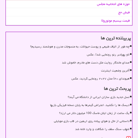
حوزه های انتخابیه مجلس
فیش حج
قیمت بیسیم موتورولا
پربیننده ترین ها
چه طور از الیاف طبیعی و پوست حیوانات، به منسوجات مدرن و هوشمند رسیدیم؟
ناو پهپادبر رنو رونمایی شد!، عکس
صدای ماندگار روایت مثل دست های مادرم، خاموش شد
آخرین وضعیت اینترنت
هیوندای i۲۰ مدل ۲۰۲۷ رونمایی گردید، عکس
پربحث ترین ها
نسل جدید بازی سازان ایرانی از دانشگاه می آیند؟
دیسک ها را نکشید، اعتراض گیمرها به پایان نسخه فیزیکی بازیها
یک ساعت از زمان ایلان ماسک 100 میلیون دلار می ارزد؟
داستانی از حال و هوای پیاده روی اربعین در قاب بازی موبایلی
شهاب سنگ سقف را شکافت و وارد خانه شد