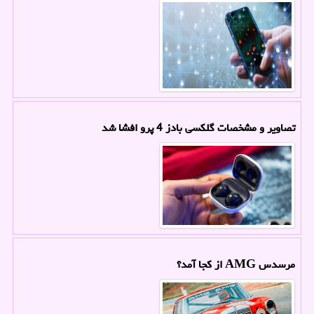
تصاویر و مشخصات گلکسی بادز 4 پرو افشا شد
مرسدس AMG از کجا آمد؟