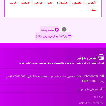
آموزش
تخصص
جشنواره
هنر
طراحی
خدمات
خرید
سفر
۱
صفحه ی بعد
بازگشت به لباس دونی (خانه)
لباس دونی
فروش لباس : از لباس‌های روز دنیا تا کلاسیک‌ترین طرحها همه چی در لباس دونی
lebasdooni.ir - مالکیت معنوی سایت لباس دونی متعلق به مالک آن (Lebasdooni) می
باشد - 1396 -1405
میانبرهای لباس دونی
درباره ما
بک لینک در لباس دونی