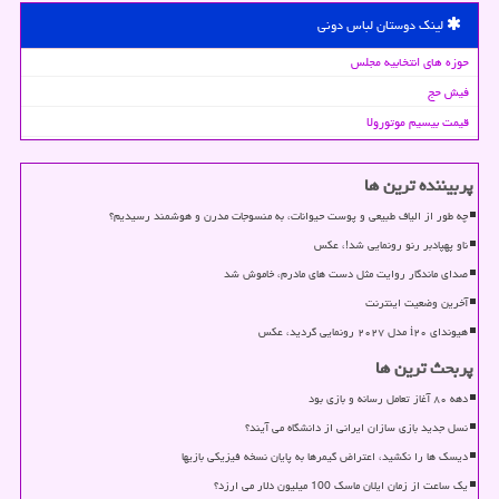
لینک دوستان لباس دونی
حوزه های انتخابیه مجلس
فیش حج
قیمت بیسیم موتورولا
پربیننده ترین ها
چه طور از الیاف طبیعی و پوست حیوانات، به منسوجات مدرن و هوشمند رسیدیم؟
ناو پهپادبر رنو رونمایی شد!، عکس
صدای ماندگار روایت مثل دست های مادرم، خاموش شد
آخرین وضعیت اینترنت
هیوندای i۲۰ مدل ۲۰۲۷ رونمایی گردید، عکس
پربحث ترین ها
دهه ۸۰ آغاز تعامل رسانه و بازی بود
نسل جدید بازی سازان ایرانی از دانشگاه می آیند؟
دیسک ها را نکشید، اعتراض گیمرها به پایان نسخه فیزیکی بازیها
یک ساعت از زمان ایلان ماسک 100 میلیون دلار می ارزد؟