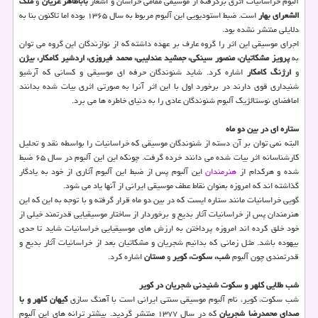
آلبوم خراسانیات اثری برگرفته از موسیقی مقامی خراسان و اشعار
باباطاهر عریان
و
ملك
الشعرای بهار
است. ضبط استودیویی این آلبوم مربوط به سال ۱۳۶۵ بوده اما تاكنون بنا به
دلایلی منتشر نشده بود.
اجرای موسیقی این اثر را گروه عارف بر عهده داشته كه از نوازندگان این گروه می توان
به
پرویز مشكاتیان، منصور سینكی، جمشید عندلیبی، محمد فیروزی، اردشیر كامكار، بیژن
و
ارژنگ كامكار
اشاره كرد. شاید شنوندگان حرفه ای موسیقی و كسانی كه آرشیو
شنیداری قوی دارند در برخورد اول با این اثر آنرا به صورتی اثری بیات شده بدانند
امافضای نوستالژیك آلبوم شنوندگان عادی را به دنیای خاطره ها می برد.
ستاره ای در بین دو ماه
البته نمی توان بر آن دسته از شنوندگان موسیقی كه خراسانیات را بواسطه نقد و تحلیل
كارشناسانه اثر بیات شده می دانند خرده گرفت. چونكه این این آلبوم در سال ۶۵ ضبط
شده و هركدام از
هنرمندان
این آلبوم پس از ضبط این آلبوم آثاری از خود به یادگار
گذاشته اند كه امروزه بعنوان نقاط عطف موسیقی ایرانی از آنها یاد می شود.
گویی خراسانیات مانند ستاره ایست كه در بین دو ماه قرار گرفته و با توجه به این كه این
هنرمندان پس از خراسانیات آثار بدیع و برخوردار از ساختار موسیقیایی قدرتمند خیلی از
خود خلق كرده اند امروزه پرداختن به ارزش های موسیقیایی خراسانیات شاید تا حدی
بیهوده باشد.
مثل زمانی كه بدانیم شجریان و مشكاتیان
بعد از خراسانیات آثار بدیع و
قدرتمندی چون آلبوم
شب، سكوت، كویر
و
مستان
اشاره كرد.
شب طلایی كلهر و سكوت شنیدنی شجریان در كویر
شب سكوت، كویر، نام آلبوم موسیقی سنتی ایرانی است با آهنگ سازی
كیهان كلهر و با
صدای محمدرضا شجریان
كه در سال ۱۳۷۷ منتشر گردید. بیشتر ترانه های این آلبوم