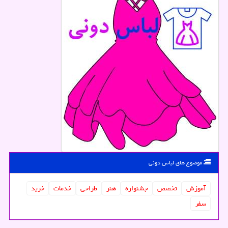
موضوع های لباس دونی
آموزش
تخصص
جشنواره
هنر
طراحی
خدمات
خرید
سفر