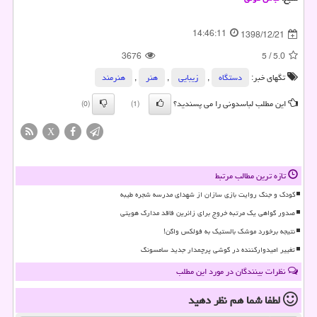
14:46:11
1398/12/21
3676
5
/
5.0
تگهای خبر:
دستگاه
,
زیبایی
,
هنر
,
هنرمند
این مطلب لباسدونی را می پسندید؟
(0)
(1)
X
تازه ترین مطالب مرتبط
کودک و جنگ روایت بازی سازان از شهدای مدرسه شجره طیبه
صدور گواهی یک مرتبه خروج برای زائرین فاقد مدارک هویتی
نتیجه برخورد موشک بالستیک به فولکس واگن!
تغییر امیدوارکننده در گوشی پرچمدار جدید سامسونگ
نظرات بینندگان در مورد این مطلب
لطفا شما هم
نظر دهید