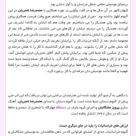
برمبنای موسیقی مقامی شمال خراسان و با آواز دشتی بود.
كیهان كلهر در آن سال ها و در گفت وگویی در مورد همكاری با
محمدرضا شجریان
در این
آلبوم اظهار داشته بود: «من از قبل ایشان را می شناختم. هیچ وقت فرصت همكاری پیش
نیامده بود ولی همدیگر را می شناختیم. هر وقت هم كه ایشان به كانادا تشریف می
آوردند، همدیگر را می دیدیم. ایشان از كارهای من خبر داشتند. در ملاقاتی كه بعد از
مدت ها در تهران با ایشان داشتم، استاد از كارهای من جویا شدند كه من خبر از ضبط این
مجموعه دادم. بعد از آنكه جزئیات كار را برایشان تعریف كردم، خیلی ابراز علاقه كردند
كه بخش هایی از كار را بشنوند. روزی با هم قرار گذاشتیم تا كار را تا همان مرحله ی
پیش از میكس، كه ضبط كلی بود، برایشان پخش كنم. آقای شجریان خیلی خوشش آمد،
درك او از كار و هوش بسیار بالایش به كار كمك كرد. با اینكه كار نصفه ونیمه ضبط شده
بود و بسیاری از بخش های كار را فقط برای ایشان تعریف كردم، ایشان ذهنیت مرا كاملاً
فهمید و كاملاً مانند موسیقی دان حرفه ای با كار برخورد كرد.
با نگاهی به آرشیو آثار تولید شده این هنرمندان براحتی می توان دریافت كه این اثر حتی
پیش از آلبوم دستان ضبط شده است. و آلبوم دستان با صدای
محمدرضا شجریان
، آهنگ
سازی
پرویز مشكاتیان
و اجرای گروه عارف در
دستگاه
چهارگاه با اشعاری از سعدی و حافظ
است كه در سال ۱۳۶۷ انتشار یافته است.
ارزش های خراسانیات را باید در جای دیگری جست
آلبوم خراسانیات جدای از اشتیاق فراوانی كه در ذهن علاقمندان به موسیقی مشكاتیان و