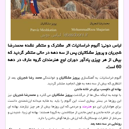
لباس دونی: آلبوم خراسانیات اثر مشترك و منتشر نشده محمدرضا
شجریان و پرویز مشكاتیان پس از سه دهه در حالی منتشر گردید كه
بیش از هر چیزی یادآور دوران اوج هنرمندان گروه عارف در دهه
60 است.
آلبوم خراسانیات به آهنگسازی
پرویز مشكاتیان
و خوانندگی
محمد رضا شجریان
بعد از
انتظاری كه بیش از سه دهه به طول انجامید منتشر گردید.
بهانه ای دلچسب برای در خانه ماندن
با توجه به اینكه سال ها از درگذشت
پرویز مشكاتیان
می گذرد و
محمدرضا شجریان
نیز
این روزها در بستر بیماری است، این آلبوم را باید به مثابه عیدانه ارزشمندی دانست
برای هواداران این دو
هنرمند
و مردمی كه این روزها بیش از هر چیز نیازمند بهانه ای
برای در خانه ماندن و ایمن ماندن از مبتلاشدن به كرونا هستند؛ بهانه ای زیبا، شنیدنی و
سرشار از خاطرات نوستالژیك كه ارزش بارها گوش دادن را دارد.
رونمایی در سه دهه بعد