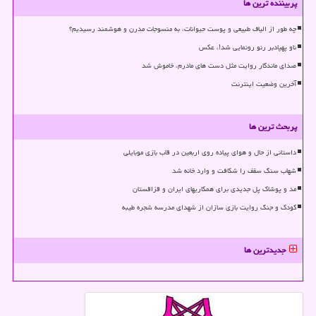
پربیننده ترین ها
چه طور از الیاف طبیعی و پوست حیوانات، به منسوجات مدرن و هوشمند رسیدیم؟
ناو پهپادبر رنو رونمایی شد!، عکس
صدای ماندگار روایت مثل دست های مادرم، خاموش شد
آخرین وضعیت اینترنت
پربحث ترین ها
داستانی از حال و هوای پیاده روی اربعین در قاب بازی موبایلی
شهاب سنگ سقف را شکافت و وارد خانه شد
مد و پوشاک پل جدیدی برای همکاریهای ایران و قزاقستان
کودک و جنگ روایت بازی سازان از شهدای مدرسه شجره طیبه
جدیدترین ها