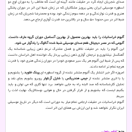
صدای شجریان ایجاد كرد در حقیقت مانند آیینه ای است كه مخاطب را به دوران اوج دو
اسطوره موسیقی ایران یعنی پرویز مشكاتیان كه در زمان ضبط این اثر در دوران پختگی
هنری و قدرت نوازندگی و در دهه سوم زندگی خود بوده و محمدرضا شجریان كه در زمان
ضبط اثر در سن حدودا ۵۰ سال و در بالاترین حد قدرت آوازی ارجاع می دهد.
آلبوم خراسانیات را باید بهترین محصول از بهترین آنسامبل دوران گروه عارف دانست.
آلبومی كه در عصر دیجیتال طعم صدای موسیقی ضبط شده آنالوگ را یادآوار می شود.
این آلبوم را باید در حقیقت تلاقی و فصل مشترك ترنم ذهن زیبایی شناسانه یك
آهنگساز نیشابوری و ترجمان آوازی ذهن زیبایی پرداز یك خواننده اهل خراسان دانست
كه پس از ضبط این آلبوم هر یك سیر صعودی خودرا در دوران زندگی هنری خود با قدرت
هرچه تمام تر ادامه دادند.
امروزه اگر خبر انتشار یك آلبوم منتشر نشده از گروه اسطوره ای
پینك فلوید
را بشنویم و
یا با اثری منتشر نشده از
جیمی هندریكس
یا
شارل آزناوار
روبرو بشویم بجای نقد و
تحلیل كارشناسانه كه صد البته راه به جایی نخواهد برد تنها كاری كه می توان و باید
بكنیم اینست كه بشنویم و از قرار گرفتن در حال و هوایی نوستالژیك نهایت لذت را
ببریم
آلبوم خراسانیات در حقیقت ارجاعی تمام عیار به دورانی است كه دیگر در تاریخ موسیقی
ایران تكرار نخواهد شد و این ارزش بی همتای این اثر است.
منبع:
لباس دونی