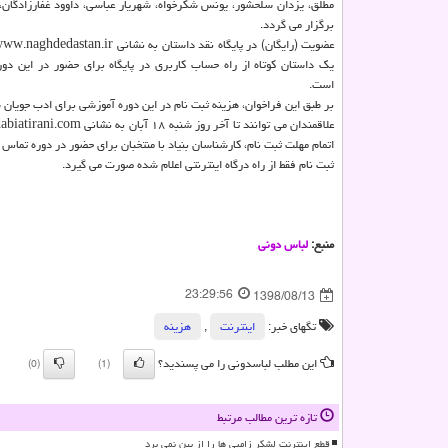
مطلق، یزدان سلحشور، یونس شكرخواه، شهریار عباسی، داوود غفارزادگان، 
برگزار می گردد.
یك داستان كوتاه از راه حساب كاربری در پایگاه برای حضور در این دور
است.
بر طبق این فراخوان، هزینه ثبت نام در این دوره آموزشی برای ادب جویان ساكن استان تهران ۱۰۰، ۰۰۰ تومان و ساكنین دیگر
اتمام مهلت ثبت نام، كارشناسان بنیاد با منتخبان برای حضور در دوره تماس
ثبت نام فقط از راه درگاه اینترنتی اعلام شده صورت می گیرد.
منبع:
لباس دونی
23:29:56
1398/08/13
تگهای خبر:
اینترنت
,
هزینه
این مطلب لباسدونی را می پسندید؟
(0)
(1)
تازه ترین مطالب مرتبط
قطع اینترنت لشکر زامبی ها را از بین نمی برد