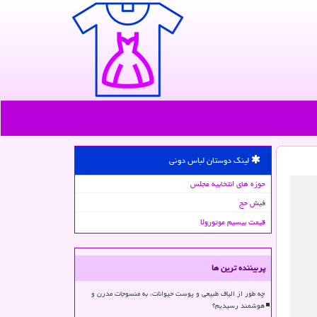
لینک دوستان لباس دونی
حوزه های انتخابیه مجلس
فیش حج
قیمت بیسیم موتورولا
پربیننده ترین ها
چه طور از الیاف طبیعی و پوست حیوانات، به منسوجات مدرن و
هوشمند رسیدیم؟