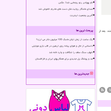
ناو پهپادبر رنو رونمایی شد!، عکس
صدای ماندگار روایت مثل دست های مادرم، خاموش شد
آخرین وضعیت اینترنت
پربحث ترین ها
مادگی كنند. بعد از
یک ساعت از زمان ایلان ماسک 100 میلیون دلار می ارزد؟
داستانی از حال و هوای پیاده روی اربعین در قاب بازی موبایلی
شهاب سنگ سقف را شکافت و وارد خانه شد
مد و پوشاک پل جدیدی برای همکاریهای ایران و قزاقستان
جدیدترین ها