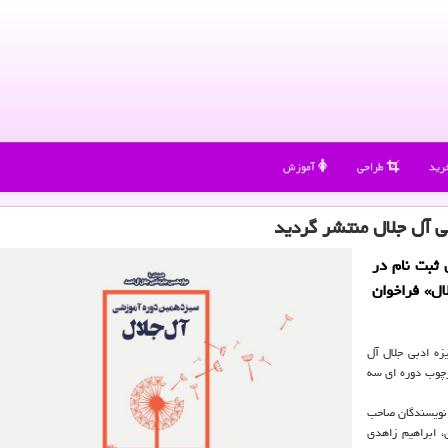
رید
طراحی
آموزش
ی آل جلال منتشر گردید
 ثبت نام در
ل» فراخوان
یزه ادبی جلال آل
ارچوب دوره ای سه
 نویسندگان صاحب
، ابراهیم زاهدی