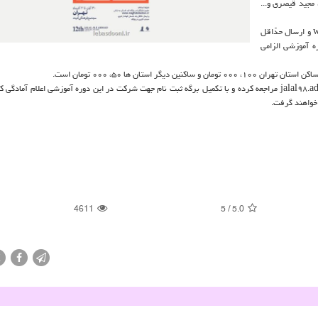
مجید قیصری و...
عضویت (رایگان) در پایگاه نقد داستان به نشانی www.naghdedastan.ir و ارسال حدّاقل
ه آموزشی الزامی
 استان ها ۵۰، ۰۰۰ تومان است.
علاقمندان می توانند تا آخر روز شنبه ۱۸ آبان به نشانی jalal۹۸.adabiatirani.com مراجعه كرده و با تكمیل برگه ثبت نام جهت شركت در این دوره آموزشی اعلام آ
 خواهند گرفت.
4611
5
/
5.0
X