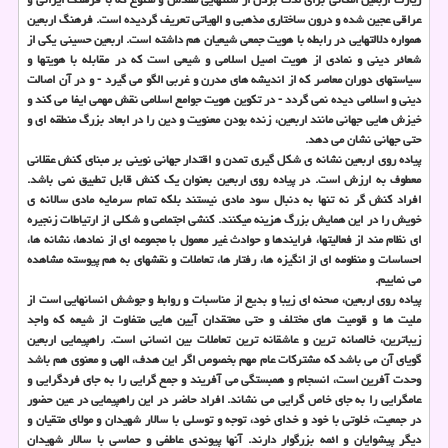
عراقی عجین شده و درون ساختاری مذهبی و الهیاتی تعریف گردیده است. فرهنگ اربعین
همواره دلالتهایی در رابطه با هویت جمعی شیعیان هم داشته است. اربعین حسینی یكی از
شعائر دینی و نمادی از هویت اصیل اسلامی و شیعی است كه در مقابله با هویتها و
سیاستهای دوران معاصر كه از اندیشه های مدرن و غربی الگو می گیرد - و در آن اصالت
دینی و اسلامی دیده نمی گردد - در تكوین هویت جوامع اسلامی نقش مهمی ایفا می كند و
خیزش­ هایی جهانی مانند اربعین، زنده بودن معنویت و دین را در ابعاد بزرگ منطقه ای و
حتی جهانی نشان می­ دهد.
پیاده روی اربعین نشانه ی شكل گیری تمدن و اقتدار جهانی نوینی بر مبنای كنش عقلانی
معطوف به ارزش است. در پیاده روی اربعین بعنوان یك كنش قابل تطبیق نمی باشد.
افراد كنش گر نه تنها به دنبال سود مادی نیستند بلكه تمام سرمایه مادی سالانه ی
خویش را در این همایش بزرگ هزینه می­كنند. كنشی اجتماعی و شكلی از ارتیاطات زنجیره
ای نظام مند از فعالیتها، فرایندها و حوادث غیر معمول با مجموعه ای از نمادها، نشانه ها،
احساسات و منظومه ای از انگیزه ها، رفتار ها، تعاملات و نقشهای به هم پیوسته مشاهده
می نماییم.
پیاده روی اربعین، صحنه ­ای زیبا و بدیع از مناسبات و روابط و جوشش انسان­هایی است از
ملیت ­ها و قومیت­ های مختلف و حتی معتقدان آیین­ هایی متفاوت از شیعه كه واجد
زیباترین، خالصانه ترین و عاشقانه ترین تعاملات بین انسانی است. راهپیمایی اربعین
گویای آن می باشد كه مشتركات عام مهم بخصوص اگر این هدف، الهی و معنوی هم باشد
وحدت آفرین است، انسجام و همبستگی می ­آفریند و جمع­ گرایی را به جای فردگرایی و
عام­گرایی را به جای خاص­ گرایی می ­نشاند. افراد حاضر در این راهپیمایی در عین حضور
در جمعیت، خلوتی با خود و خدای خود، توجه و توسلی با سالار شهیدان و مولای متقیان و
دیگر پیشوایان و ائمه بزرگوار دارند. آنها پیوندی عاطفی و حماسی با سالار شهیدان