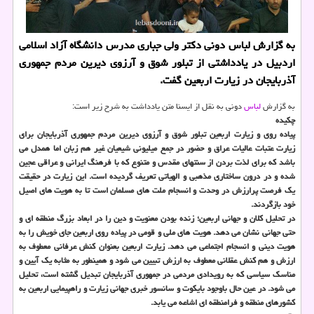
به گزارش لباس دونی دكتر ولی جباری مدرس دانشگاه آزاد اسلامی
اردبیل در یادداشتی از تبلور شوق و آرزوی دیرین مردم جمهوری
آذربایجان در زیارت اربعین گفت.
به گزارش
لباس
دونی به نقل از ایسنا متن یادداشت به شرح زیر است:
چكیده
پیاده روی و زیارت اربعین تبلور شوق و آرزوی دیرین مردم جمهوری آذربایجان برای
زیارت عتبات عالیات عراق و حضور در جمع میلیونی شیعیان غیر هم زبان اما همدل می
باشد كه برای لذت بردن از سنتهای مقدس و متنوع كه با فرهنگ ایرانی و عراقی عجین
شده و در درون ساختاری مذهبی و الهیاتی تعریف گردیده است. این زیارت در حقیقت
یك فرصت پرارزش در وحدت و انسجام ملت های مسلمان است تا به هویت های اصیل
خود بازگردند.
در تحلیل كلان و جهانی اربعین؛ زنده بودن معنویت و دین را در ابعاد بزرگ منطقه ای و
حتی جهانی نشان می­ دهد. هویت های ملی و قومی در پیاده روی اربعین جای خویش را به
هویت دینی و انسجام اجتماعی می دهد. زیارت اربعین بعنوان كنش عرفانی معطوف به
ارزش و هم كنش عقلانی معطوف به ارزش تبیین می شود و همینطور به مثابه یك آیین و
مناسك سیاسی كه به رویدادی مردمی در جمهوری آذربایجان تبدیل گشته است، تحلیل
می شود. در عین حال باوجود بایكوت و سانسور خبری جهانی زیارت و راهپیمایی اربعین به
كشورهای منطقه و فرامنطقه ای اشاعه می یابد.