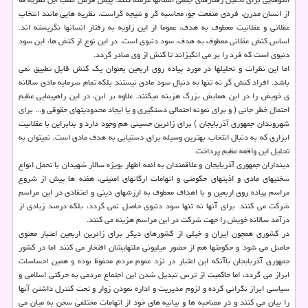
از انسان مدرن، فردی منفعت جو، محاسبه گر و نتیجه گراست. نظریه هایی مانند انتخاب
عقلانی و عقلانیت معطوف به هدف، عموما از این زاویه به رفتار انسان­ها نگریسته اند.
اساس كنش عقلانی معطوف به هدف، سود دنیوی است. در این نوع از كنش ­ها، این سود
دنیوی است كه فرد را بر می ­انگیزاند تا كنش از وی صادر گردد.
اما این نظرات و تحلیلها در مورد پیاده روی اربعین بعنوان یك كنش قابل تطبیق نمی
باشد. افراد كنش گر نه تنها به دنبال سود مادی نیستند بلكه تمام سرمایه مادی سالانه
ی خویش را در این همایش بزرگ هزینه می­كنند. علاوه بر این، در این راهپیمایی عظیم
احتمال خطر جانی ( و برای نمونه احتمالی دستگیری و یا ایجاد محدودیتهای حقوقی و... برای
شهروندان جمهوری آذربایجان ) برای زائرین حسینی هم وجود دارد و بنابراین با عقلانیت
ابزاری كه به دنبال انتخاب بهترین وسیله برای دستیابی به هدف مادی است، نمی­توان به
تحلیل این واقعه عظیم پرداخت.
دینداران جمهوری آذربایجان و علاقمندان به ائمه اطهار بویژه سالار شهیدان با تحمل انواع
سختیهای مادی و اذیتهای حكومتی و اتهامات ارگانهای امنیتی، هفته ها پیش از شروع
مراسم پیاده روی اربعین و با اهداف معطوف به ارزشهای دینی و اعتقادی در این مراسم
شركت می كنند. برای آنها نه تنها سود دنیوی حاصل نمی گردد، بلكه درصد زیادی از
درآمد سالانه خویش را جهت شركت در این مراسم هزینه می كنند.
در كشوری همچون ایران و خیلی از كشورهای دیگر برای زائرین اربعین اعتبار معنوی
حاصل می شود و حكومتها هم از حضور میلیونی ملتهایشان افتخار می كنند اما در كشور
جمهوری آذربایجان باآنكه این اعتبار در نزد عموم مردم محفوظ بوده و همین احساسات
ابراز می گردد، اما حاكمیت از ترس تبدیل شدن این اجتماع مردمی به حركتی اسلامی و
سیاسی ابراز نگرانی كرده و لزوم مدیریت و اداره نمودن زوار و تحت كنترل داشتن آنها
را بیان می كنند و در مصاحبه ها و بیانیه های خود از اتهامات مختلفی سخن به میان می