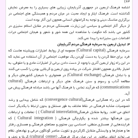
۶۳)
اشاعه فرهنگ اربعین در جمهوری آذربایجان، زیبایی های بسیاری را به معرض نمایش
گذاشته است. فرهنگ ایثار و ایجاد محبت در میان مردم و همبستگی های اجتماعی در
برگزاری مناسك دینی و توجه به كرامتهای انسانی همچون این آثار بوده است.
از دیگر آثار اجتماعی و سیاسی این زیارت، همبستگی مردم در مقابل اسلام ستیزی در
كشور می باشد كه حكومت با مشاهده این همه شور و شعور و هیجان اجتماعی جرات
اقدامات دین ستیزانه را پیدا نمی كند.
۳. تبدیل اربعین به سرمایه فرهنگی مردم آذربایجان
سرمایه فرهنگی (Cultural capital) مجموعه ای از روابط، امتیازات وپیشینه هاست كه
فرد برای حفظ كردن یا به دست آوردن یك موقعیت اجتماعی از آن استفاده می نماید كه
در این راه زوار اربعین آذری با وجود از دست دادن برخی از امتیازات مادی و یا حقوقی، به
امتیاز بالاتری همچون افتخار شركت در پیاده روی اربعین و كربلایی بودن را كسب می كنند
و با تبادل فرهنگی (Cultural exchange) در همجواری با شیعیان كشورهای دیگر و
مطالعه آداب و رسوم و سنن فرهنگ های دیگر و ارتباطات فرهنگی (cultural
communications) كه فرآیند تماس با فرهنگ آنها می باشد مبادله فرهنگی پیش می
آید.
كه در این راه همگرایی فرهنگی(convergence cultural) كه شامل پیدایی و رشد
خصوصیات مشابه فرهنگی در نقاط مختلف به طور مستقل و بدون ارتباط با یكدیگر است
اتفاق می افتد. روابط متقابل فرهنگیCultural interrelation ) ) تعاملات و ارتباطات
بین فرهنگها بیشتر شده و یكپارچگی فرهنگی ( Cultural integration ) كه
فرایندهایی از همسازی منطقی، احساسی بین محتوی و معناهای فرهنگی و همسازی رفتار
ها و هنجارها و وابستگی متقابل كاركردی و تقویت عناصر گوناگون عرفی و نهادهای نظام
می تواند اتفاق بیافتد. در این میان مركز فرهنگی (cultural center) كربلا و نجف و