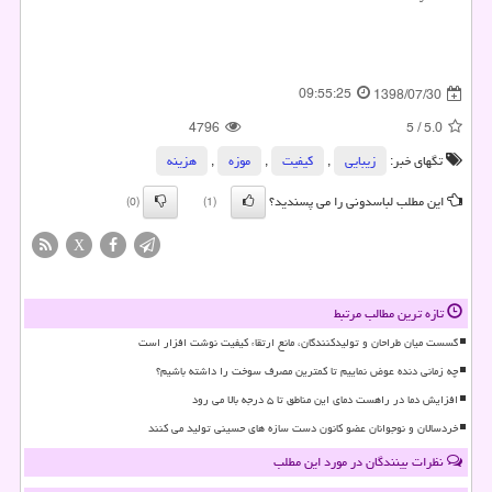
09:55:25
1398/07/30
4796
5
/
5.0
تگهای خبر:
زیبایی
,
كیفیت
,
موزه
,
هزینه
این مطلب لباسدونی را می پسندید؟
(0)
(1)
X
تازه ترین مطالب مرتبط
گسست میان طراحان و تولیدکنندگان، مانع ارتقاء کیفیت نوشت افزار است
چه زمانی دنده عوض نماییم تا کمترین مصرف سوخت را داشته باشیم؟
افزایش دما در راهست دمای این مناطق تا ۵ درجه بالا می رود
خردسالان و نوجوانان عضو کانون دست سازه های حسینی تولید می کنند
نظرات بینندگان در مورد این مطلب