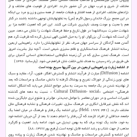
مختلف از شرق و غرب جهان در آن حضور دارند. افرادی از قومیت­ های مختلف و از
نژادهای مختلف، افرادی از همه اقشار و طبقات جامعه، از همه سنین و زن و مرد بی اینكه
در این مجمع بزرگ خاندان رسول اكرم (ص) به تفاوت­هایشان توجهی داشته باشند در كنار
هم با محبت و مودت وصف ناپذیری شركت می­ كنند. این امر كه اهمیت اقامه عزا بر
شهادت حضرت سیدالشهدا در طول تاریخ و حفظ فرهنگ شهادت را نشان می­ دهد، مبین
آن است كه شهادت آن بزرگوار، او را به حبل المتین الهی تبدیل كرده كه ظرفیت گرد هم
آمدن همه آزادگان از سراسر جهان صرف نظر از تفاوت­هایشان را دارد. راهپیمایی اربعین
رسانه انتشار فرهنگ ضداستكباری و ظلم ستیزی شیعی است. آنچه نیاز بشریت امروز
است. فرهنگ تمدن سازی كه در آن زمینه شكوفایی استعدادهای انسانی آدمیان برای
طی طریق در راه رسیدن به هدف غایی خلقت شان فراهم می ­شود. (پارسانیا، ۱۳۹۶)
۲. اشاعه زیارت و راهپیمایی اربعین در بین آذریها سریع بوده است
اشاعه ( Diffusion) عبارت از فرآیند انتشار و گسترش افكار، فنون،، آراء، عقاید و سبك
های نوین زندگی از خوراك، تفریح و پوشاك گرفته تا دانش، مناسك و مراسمات كه بعد
از نهادینه شدن در یك جامعه به سرعت به سایر جوامع انتشار می یابد كه اشكال اشاعه
فرهنگی– اجتماعی «Cultural Diffusion- social » نسبت به دهه های گذشته
تغییرات اساسی و در دوران معاصر با عوامل جدیدتر، مؤثرتر و متنوع تری جایگزین شده
اند كه نقش غیرقابل انكاری در فرهنگ سازی، تغییرات فرهنگی و تشابه فرهنگی ملل
مختلف دارند. (Held، ۱۹۹۹: ۳۴۱) برای اشاعه یك رفتار و فرهنگ در میان اعضا یك
جامعه، حداقلی از افراد لازمند كه آن رفتار را انجام دهند تا بعد از آن جریان اشاعه خود
به خود، مانند یك توده برف كه به بهمن تبدیل می شود، ادامه یابد. اهمیت و كاركرد
مذهب از جهت شتاب و رشد اشاعه قابل توجه است.(رفیع پور؛۱۳۷۷، ۸۸)
این اشاعه و گسترش مراسمات و مناسك و نهادینه شدن فرهنگ زیارت و پیاده روی