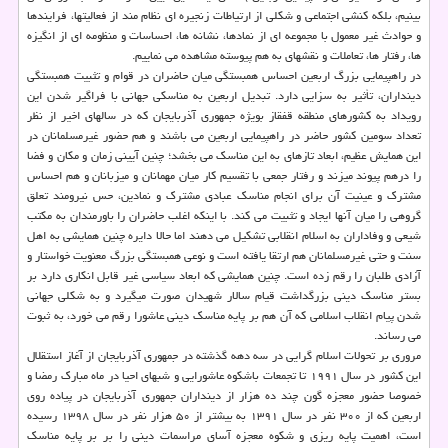
بینیم، بلكه كنشی اجتماعی و شكلی از ارتیاطات زنجیره ای نظام مند از فعالیتها، فرایندها
و حوادث غیر معمول با مجموعه ای از نمادها، نشانه ها، احساسات و منظومه ای از انگیزه
ها، رفتار ها، تعاملات و نقشهای به هم پیوسته مشاهده می نماییم.
در راهپیمایی بزرگ اربعین احساس همبستگی میان حاضران در قوام و تثبیت همبستگی
دینداران، تأثیر به سزایی دارد. تبدیل اربعین به مناسكی جهانی با فراگیر شدن این
رویداد به كشورهای منطقه قفقاز بویژه جمهوری آذربایجان كه در سالهای اخیر از نظر
تعداد سومین كشور حاضر در راهپیمایی اربعین می باشند و هم حضور غیرمسلمانان در
این همایش عظیم، ابعاد تازه­ای به این مناسك می­ بخشد؛ چنین آیینی زمان و مكان و فضا
را درهم پیوند می­زند و رفتار جمعی با تقسیم كار میان مهمانان و میزبانان و هم احساس
مشترك و عینیت آن برای انجام مناسك عبادی مشترك و نمادین، حس نیرومند تعلق
گروهی را میان آنها ایجاد و تثبیت می­ كند. با اینكه اغلب حاضران را باورمندان به مكتب
شیعی و وفاداران به اسلام انقلابی تشكیل می ­دهند اما حالا دایره چنین همایشی به اهل
سنت و حتی غیرمسلمانان هم ارتقا یافته است و نوعی همبستگی بزرگ معنویت خواستار و
آزادی طلبان را رقم زده است. چنین همایشی كه ابعاد سیاسی غیر قابل انكاری دارد بر
بستر مناسك دینی بزرگداشت قیام سالار شهیدان صورت می­گیرد و به شكلی جهانی
شدن پیام انقلاب اسلامی كه آن هم بر پایه مناسك دینی عاشورا رقم می­ خورد، به ثبوت
می­ رساند.
مروری بر تحولات اسلام گرایی در سه دهه گذشته در جمهوری آذربایجان از آغاز استقلال
این كشور در سال ۱۹۹۱ تا تجمعات باشكوه عاشورایی و شبهای احیا در ماه مبارك رمضا و
خصوصا حضور معجزه گون چند ده هزار از دینداران جمهوری آذربایجان در پیاده روی
اربعین كه از ۳۰۰ نفر در سال ۱۳۹۱ به بیشتر از ۵۰ هزار نفر در سال ۱۳۹۸ رسیده
است، اهمیت پایه ریزی و شكوه معجزه آسای مراسمات دینی را بر بر پایه مناسك