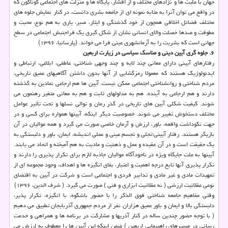
جهان با ملیت­ ها و نژادهای مختلف و از اقشار، پایگاه­ ها و منزلت­ های اجتماعی گوناگون كه
در واقع می­ توان آنرا به مثابه نمونه ای از جامعه بشری دانست، در كنار نمایش جلوه ­های
مختلف فضائل اخلاقی همچون از خود گذشتگی و ایثار، صبر، یاری به هم نوع، محبت و
عطوفت و صدها خصلت والای انسانی نشان از شكل­ گیری یك فراجنبش اجتماعی در سطح
جهانی است كه بشریت را به آرمانشهری عینی فرا می­ خواند. (پارسانیا، ۱۳۹۶)
۶. جلوه گری آیین دینی و مناسك سیاسی در زیارت اربعین
رفتارهای آیینی دارای معانی چند لایه و چند وجهی شناختی، عاطفی، ابلاغی، ارتباطی و
ایدئولوژیك هستند كه معمولا رمزگشایی از آنها بدون داشتن آگاهیهای عمیق تاریخی،
مردم شناختی و روانشناختی اجتماعی ممكن نیست. آیین ها هم ارجاعی نمادین به گذشته
دارند و هم ارجاعی به آینده. هم به مدلولهای ثابت و هم به معانی متغیر رهنمون می
شوند. كیفیت شكلی آیین های تاریخی در گذر رمان و توالی نسلها و تحت تأثیر عوامل
مختلف دستخوش تغییر می شوند. خصوصیت دیگر اینكه، آیینها همواره برای كسی و در
جهت نكوداشت واقعه، باور، ارزش و آرمان خاصی صورت می گیرد و همه موالیان در آن
بازیگر هستند. رفتار آیینی؛تجلی و تجسم عینی و عملی اندیشه، ایمان، باور و دلبستگی به
یك حقیقت است و در آن عقیده و عمل و ذهنیت و مادیت به هم آمیخته و اتحاد می یابند.
آیینها به علت جایگاه ویژه در ناخودآگاه موالیان جاذبه لازم برای تكرار پذیری را دارند و
تكرار پذیری آنها تابع درجه اهمیت و اعتبار، بقای انگیزه ها و اهداف، وجود مجموعه ای از
تمهیدات مادی و غیر مادی و تدابیر فردی و اجتماعی است و شركت در آیین به اقتضای
نوعی عقلانیت ارزشی ( نه عقلانیت ابزاری و فنی ) صورت می گیرد. ( شرف الدین، ۱۳۹۶)
وقتی مفاهیم جامعه شناختی فوق الذكر را با حضور باشكوه، با انگیزه، تكرار پذیر،
دلبستگی بالا و ایمان و باور عمیق هزاران نفر از مردم جمهوری آذربایجان تطبیق می دهیم
( با توجه حضور چندین ساله در كنار آذریها و مشاركت در برنامه ها و همراهی و خدمت
رسانی در مسیرهای راهپیمایی اربعین ) ضمن اینكه این آیین ها را معطوف به ارزش می