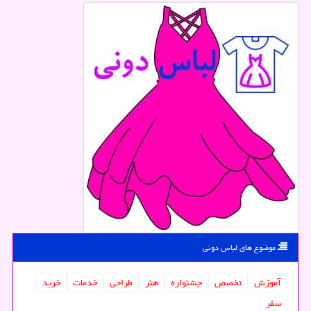
موضوع های لباس دونی
آموزش
تخصص
جشنواره
هنر
طراحی
خدمات
خرید
سفر