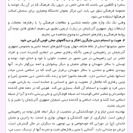
سامرا و كاظمین می باشند كه محلی خاص در درون یك فرهنگ كه در آن یك خوشه یا
مجموعه فرهنگی تبلور می یابد. این مركز بعنوان خاستگاه ومعیاری برای سنجش اصالت
فرهنگها استفاده می شود.
وقتی تك تك واژه های جامعه شناسی و مطالعات فرهنگی را با رفتارها، تعاملات و
ارتباطات زوار جمهوری آذربایجان در زیارت اربعین تطبیق می دهیم، انطباق قابل توجه آن
روابط فرهنگی و رفتارهای اجتماعی به وضوح مشاهده می نماییم.
۴. هویت و انسجام دینی جایگزین افكار و دیدگاههای جعلی قومی گرایی می شود
حضور میلیونها انسان از نقاط مختلف جهان بویژه كشورهای شیعه نشین و بخصوص جمهوری
آذربایجان در راهپیمایی اربعین باآنكه رفتاری جمعی در ابعادی گسترده است و افراد
حاضر در این راهپیمایی در عین حضور در جمعیت، خلوتی با خود و خدای خود، توجه و
توسلی با سالار شهیدان و مولای متقیان و دیگر پیشوایان و ائمه بزرگوار دارند. آنها
پیوندی عاطفی و حماسی با سالار شهیدان برقرار می كنند كه در اسلامی شدن حیات
انسانها نقشی اساسی دارد. فلسفه عاشورا احیا و زنده نگه داشتن دین محمدی (ص) و
چنین رفتاری كه مالامال از معنویت و شور و احساس و حماسه است، به بازیابی هویت
دینی فرد و تقویت و انسجام آن كمك بسیاری می ­كند. هویتی كه در دهه های گذشته
دولتمردان و عناصر خاص كوشیده اند صبغه قوم گرایی و ملی پرستی داده و آنرا از صبغه
اسلامی جدا كنند و حیات اسلامی و گذشته دینی شیعیان جمهوری آذربایجان را تغییر و یا
تحریف نمایند.
نهادینه شدن ایثار و از خودگذشتگی در شخصیت از دیگر ابعاد قابل توجه در راهپیمایی
اربعین است. ایثارگری، از خود گذشتگی و میهمان نوازی و خدمت به زائرین و محبان
خاندان (ع) در دورانی كه خودخواهی و بی­ توجهی به دیگران در حال گسترش است،
ارزش دو چندانی دارد. آشنایی با چنین رفتارهای مثبت و تجربه آنها از نزدیك، سبب می­