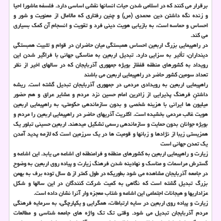
برقرار می كنند كه در اسلامی شدن حیات انسانها نقشی اساسی دارد. فلسفه عاشورا احیا
و زنده نگه داشتن دین محمدی (ص) و چنین رفتاری كه مالامال از معنویت و شور و
احساس و حماسه است، به بازیابی هویت دینی فرد و تقویت و انسجام آن كمك بسیاری
می ­كند.
در راهپیمایی بزرگ اربعین احساس همبستگی میان حاضران در قوام و تثبیت همبستگی
دینداران، تأثیر به سزایی دارد. تبدیل اربعین به مناسكی جهانی با فراگیر شدن این
رویداد به كشورهای منطقه قفقاز بویژه جمهوری آذربایجان كه در سالهای اخیر از نظر
تعداد سومین كشور حاضر در راهپیمایی اربعین می باشند
راهپیمایی اربعین به رویدادی مردمی در جمهوری آذربایجان تبدیل گشته است. ریشه
داشتنِ فرهنگ پذیرایی از زائرین امام حسین نزد مردم و عشایر عراق و هم حضور
میلیون­ ها ایرانی با هزینه شخصی و بدون سازماندهی حكومتی، به راهپیمایی اربعین
هویت غالب مردمی بخشیده است. اكثریت آذریهای حاضر در راهپیمایی اربعین را مردم و
بویژه جوانان بدون حمایت و سازماندهی رسمی تشكیل می­دهند. اربعین حسینی تبلور یك
همزیستی زیبا از نژادها و زبان­ها و قومیت­ ها در یك سرزمین است كه لازمه پدید آمدن
یك تمدن جهانی است
زیارت و راهپیمایی اربعین به كشورهای منطقه و فرامنطقه ای اشاعه می یابد. این اشاعه و
گسترش مراسمات و مناسك و نهادینه شدن فرهنگ زیارت و پیاده روی اربعین به وضوح
در جامعه آذربایجان مشاهده می شود بطوریكه در طول كمتر از ۵ سال توده برف به بهمن
بزرگ تبدیل گشته است كه نگاهی به كمیت شركت كنندگان در این سالها و شكل
عزاداریها و هیجانات اجتماعی این اشاعه و شتاب معجزه وار آنرا نشان داده است.
زیارت و پیاده روی اربعین در سایه ارتباطات، همگرایی و یكپارچگی، به سرمایه فرهنگی
مردم آذربایجان تبدیل می شود. وقتی تك تك واژه های جامعه شناسی و مطالعات