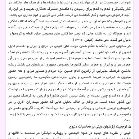
شود این خصوصیات در افراد نهادینه شود و انسانها با سلیقه ها و فرهنگ ­های مختلف در
كنار یكدیگر و قدم به قدم برای رسیدن به مقصدی مشترك همكاری نمایند و در این راه
آنچه فراموش می شود و كنار گذاشته می گردد، افكار ملی گرایی و قوم مداری می باشد.
این راهپیمایی كه نمونه ای بی نظیر از انسجام دینی است، به همه آنها كه اختلاف افكنی
میان مردم منطقه را دنبال می كنند، می فهماند كه برای دفاع از هویت دینی خود آماده
اند و هیچگاه تن به نقشه هایی كه نوعی خط كشی های مصنوعی میان اقوام و گروهها را
دنبال می كنند، نمی دهند. (فیض، ۱۳۹۶)
در سالهای اخیر باآنكه با حاكم شدن دولت ­های شیعی در عراق و ایران و اهتمام قابل
توجهی از جانب دو كشور بر بسط و گسترش آیین­ های دینی و زنده نگه داشتن فرهنگ
عاشورا صورت گرفته است، اما وجه مهم قابل مطالعه راهپیمایی اربعین، مردمی بودن آن
هم در عراق و ایران و هم در سایر كشورها بخصوص جمهوری آذربایجان می باشد. ریشه
داشتنِ فرهنگ پذیرایی از زائرین امام حسین نزد مردم و عشایر عراق و هم حضور
میلیون­ ها ایرانی با هزینه شخصی و بدون سازماندهی حكومتی، به راهپیمایی اربعین
هویت غالب مردمی بخشیده است و از جانب دیگر دهها هزار نفر از مردم جمهوری
آذربایجان با وجود پائین بودن درآمدها، شركت در پیاده روی و زیارت اربعین را در اولویت
قرار داده اند و چنین پدیده ای باعث تبدیل شدن عاشورا و اربعین به فرهنگ عمیق در
این كشور شده است. در واقع بر خلاف تحلیل­ هایی كه حضور دینداران آذری را در
راهپیمایی اربعین هیجانی و زودگذر و ارتجاعی القا می­ كنند؛ اكثریت آذریهای حاضر در
راهپیمایی اربعین را مردم و بویژه جوانان بدون حمایت و سازماندهی رسمی تشكیل می­
دهند.
۵. ارجحیت ارزشهای دینی بر محاسبات دنیوی
خیلی از نظریه های جدید در علوم اجتماعی با رویكرد اثبات­گرا در صددند تا قالب­ها و
الگوهایی برای تحلیل رفتارهای جمعی انسان­ها عرضه كنند. پیش فرض اغلب این نظریه ها