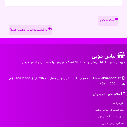
صفحه اخبار
بازگشت به لباس دونی (خانه)
لباس دونی
فروش لباس : از لباس‌های روز دنیا تا کلاسیک‌ترین طرحها همه چی در لباس دونی
lebasdooni.ir - مالکیت معنوی سایت لباس دونی متعلق به مالک آن (Lebasdooni) می
باشد - 1396 -1405
میانبرهای لباس دونی
درباره ما
بک لینک در لباس دونی
رپورتاژ در لباس دونی
مطالب لباس دونی