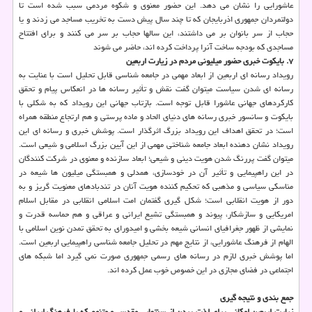
عاشورایی را نشان می­ دهد. این حضور معنوی و شكوه مردمی سبب شده است تا
دولتمردان جمهوری اذربایجان كه تا چند سال پیش دست به تخریب مساجد می زدند و یا
حجاب از سر بانوان بر می داشتند، این سالها حجاب بر سر می كنند و برای افتتاح
مساجدی كه بودجه ساخت آنرا پرداخت كرده اند، حاضر می شوند
۷. بایكوت خبری حضور میلیونی مردم در زیارت اربعین
رویداد رسانه ای اربعین از ابعاد مهمی در جامعه شناسی قابل تحلیل است با عنایت به
رسانه ای شدن سیاست می­توان گفت نقش و تأثیر رسانه ها در انعكاس پیام و تحقق
كاركردهای جهانی عاشورا قابل توجه است. بازتاب جهانی این رویداد كه به شكلی با
بایكوت و سانسور خبری رسانه های دنیای الحاد و ماده پرستی و هم ارتجاع منطقه همراه
است؛ در تحقق اهداف این رویداد بزرگ اثرگذار است. پوشش خبری و رسانه ای این
رویداد نشان دهنده ابعاد جامعه شناختی مهمی از این آیین بزرگ اسلامی و شیعی است.
می­توان گفت پررنگ شدن هویت دینی و شیعی؛ ابعاد سازنده و معنوی در شركت كنندگان
در این راهپیمایی و تأثیر آن در خودسازی، همدلی و همبستگی میلیون ها شیعه در
مناسكی سیاسی و مذهبی كه تحكیم كننده هویت آنان در تندبادهای معنویت گریز و به
دور از هویت انقلابی است؛ شكل­ گیری گفتمان امت اسلامی انقلابی در مقابل اسلام
امریكایی و سازش­كار، پیوند و همبستگی تشیع ایرانی و عراقی و هم حماسه قدرت و
نمایشی از ظهور جغرافیای انسانی شیعه بخشی و امیدورای به تحقق تمدن نوین اسلامی با
الهام از فرهنگ عاشورایی، از نتایج مهم در تحلیل جامعه شناسی راهپیمایی اربعین است.
اما پوشش خبری لازم در رسانه های رسمی جمهوری صورت نمی گیرد اما شبكه های
اجتماعی در فضای مجازی در این خصوص خوب عمل كرده اند.
جمع بندی و نتیجه گیری
زیارت اربعین امكانی برای لذت بردن از سنتهایی مقدس و متنوع كه با فرهنگ ایرانی و