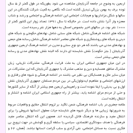
اربعین به وضوح در جامعه آذربایجان مشاهده می شود بطوریكه در طول كمتر از ۵ سال
توده برف به بهمن بزرگی تبدیل گشته است كه نگاهی به كمیت شركت كنندگان در این
سالها و شكل عزاداریها و هیجانات اجتماعی این اشاعه فرهنگی و اجتماعی و رشد و شتاب
معجزه وار آنرا نشان داده است. در حالیكه تا سال ۱۳۹۱ تعداد زوار این كشور كمتر از
۱۰۰۰ نفر بود، در سالهای اخیر بخصوص امسال به دهها هزار نفر رسیده است.
شبكه های اشاعه فرهنگی شامل شبكه های سنتی شامل نهادهای حكومتی و شبكه های
دینی و شبكه های روشنفكری و شبكه های معاصر اشاعه فرهنگی شامل رسانه های جمعی
و نهادهای مدنی می باشند كه هر دو نوع سنتی و مدرن در اشاعه فرهنگ اربعین جمهوری
آذربایجان ( بجز حكومت) نقش شایسته ای دارند كه البته نقش نهادهای مدنی و رسانه
های جمعی بیشتر است.
در این میان جمهوری اسلامی ایران به علت قرابت فرهنگی، مشتركات تاریخی، زبان
مشترك مناطق همسایه و دین و مذهب مشترك با جمهوری آذربایجان كه این مشتركات در
میان سایر ملل و همسایگان بی نظیر می باشند در اشاعه فرهنگی و شیوه های رفتاری و
ارزشهای اجتماعی و مفاهیم ایدئولوژیكی در بین مردم مسلمان جمهوری آذربایجان نقش
اول و بی بدیلی را ایفا نموده است و راهپیمایی اربعین هم بیشتر از آنكه از سایر كشورها
و حتی از مردم عراق اشاعه یابد، بیشتر از راه جمهوری اسلامی ایران اشاعه و انتشار و
انتقال یافته است.
علامه جعفری در باب اشاعه فرهنگی، ضمن تاكید بر لزوم انتقال حقایق و واقعیات مربوط
به ضرورتها، زیبایی ها و دیگر شیوه های شایسته حیات معقول انسانها شروطی را برای
انتقال مفید و سازنده فرهنگ قائل گردیده اند. همچون این كه انتقال عناصر مفید
فرهنگی با هدف سوداگری اقتصادی، سیاسی یا سلطه گری و كوشش در جهت ترویج بی
فكری نسبت به مسائل اجتماعی، نفی آزادی و سلب كرامت انسانها نباشد. (همان، ۶۲ و