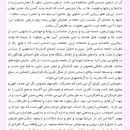
آن در اربعین حسینی قابل مشاهده می باشد. اربعین حسینی تبلور یك همزیستی زیبا از
نژادها و زبان­ها و قومیت­ ها در یك سرزمین است كه لازمه پدید آمدن یك تمدن جهانی
است. ارزش­ های زیبایی كه در تابلوی روز عاشورا ترسیم شد و حضرت زینب سلام ا...
علیها به تماشای آن نشست، این دفعه در همایش جهانی پیاده روی اربعین بازتولید می­
شود تا این دفعه، غربِ تشنه­ی معنویت به نظاره­ی آن بنشید.
پیاده روی اربعین، صحنه ­ای زیبا و بدیع از مناسبات و روابط و جوشش انسان­هایی است از
ملیت ­ها و قومیت­ های مختلف و حتی معتقدان آیین­ هایی متفاوت از شیعه كه واجد
زیباترین، خالصانه ترین و عاشقانه ترین تعاملات بین انسانی است كه با هیچ یك از
نظریات جامعه شناسی قابل تبیین و تحلیل نیست. اجتماع گسترده انسان­هایی از سراسر
جهان با ملیت­ ها و نژادهای مختلف و از اقشار، پایگاه­ ها و منزلت­ های اجتماعی گوناگون كه
در واقع می­ توان آنرا به مثابه نمونه ای از جامعه بشری دانست، در كنار نمایش جلوه ­های
مختلف فضائل اخلاقی همچون از خود گذشتگی و ایثار، صبر، یاری به هم نوع، محبت و
عطوفت و صدها خصلت والای انسانی نشان از شكل­ گیری یك فراجنبش اجتماعی در سطح
جهانی است كه بشریت را به آرمانشهری عینی فرا می­ خواند.
راهپیمایی اربعین گویای آن می باشد كه مشتركات عام مهم بخصوص اگر این هدف، الهی و
معنوی هم باشد وحدت آفرین است، انسجام و همبستگی می ­آفریند و جمع­ گرایی را به
جای فردگرایی و عام گرایی را به جای خاص­ گرایی می ­نشاند. وقتی مسیر الهی است و در
جهت آن قدم برداشته می­ شود دیگر تفاوت­ ها معنا ندارد و اختلافات و افتراقات رنگ
می­ بازند. راهپیمایی اربعین یك حركت خودجوش مردم بنیان الهی است كه خود مردم بر
اساس اعتقادات دینی و مذهبی خود ایجاد و اداره كرده­ اند و به خوبی هم اداره می­ كنند.
مهمتر آنكه این امر در شرایط تهدید و خطر و عدم امكانات و با وجود سختی ­های فراوان
ولی با عشق و میل درونی و خودجوش مردم انجام می­شود. در این واقعه بزرگ افرادی از
پیروان ادیان غیرمسلمان و مذاهب مختلف اسلامی حاضر هستند. افرادی از ملت­ های