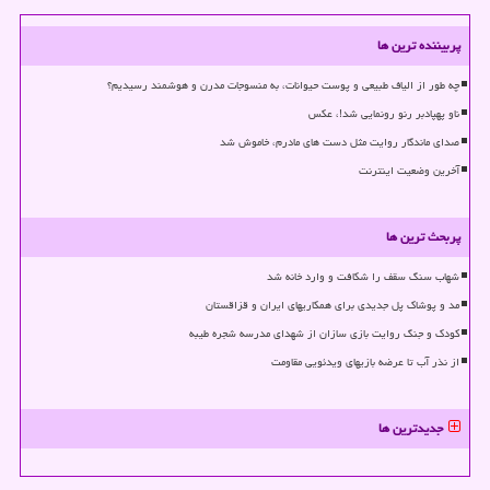
پربیننده ترین ها
چه طور از الیاف طبیعی و پوست حیوانات، به منسوجات مدرن و هوشمند رسیدیم؟
ناو پهپادبر رنو رونمایی شد!، عکس
صدای ماندگار روایت مثل دست های مادرم، خاموش شد
آخرین وضعیت اینترنت
پربحث ترین ها
شهاب سنگ سقف را شکافت و وارد خانه شد
مد و پوشاک پل جدیدی برای همکاریهای ایران و قزاقستان
کودک و جنگ روایت بازی سازان از شهدای مدرسه شجره طیبه
از نذر آب تا عرضه بازیهای ویدئویی مقاومت
جدیدترین ها