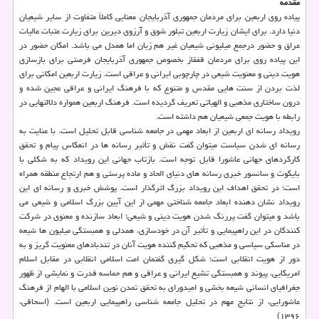
مقدمه
پیاده روی اربعین برای مردمان جمهوری آذربایجان معنایی كاملاً متفاوت از سایر شیعیان
دنیا دارد. برای ایشان زیارت اربعین تبلور شوق و آرزوی دیرین برای زیارت عتبات عالیات
عراق و حضور درجمع میلیونی شیعیان غیر هم زبان اما همدل می باشد. امكان حضور در
این پیاده روی برای مردمان قفقاز بخصوص جمهوری آذربایجان فرصتی برای بازسازی
هویت دینی و معنویت شیعی در چارچوبی ایرانی و عراقی است. زیارت اربعین امكانی برای
لذت بردن از سنت هایی مقدس و متنوع كه با فرهنگ ایرانی و عراقی عجین شده و
درون ساختاری مذهبی و الهیاتی تعریف گردیده است. فرهنگ اربعین همواره دلالتهایی در
رابطه با هویت جمعی شیعیان هم داشته است.
رویداد رسانه ای اربعین از ابعاد مهمی در جامعه شناسی قابل تحلیل است. با عنایت به
رسانه ای شدن سیاست می­توان گفت نقش و تأثیر رسانه ها در انعكاس پیام و تحقق
كاركردهای جهانی عاشورا قابل توجه است. بازتاب جهانی این رویداد كه به شكلی با
بایكوت و سانسور خبری رسانه های دنیای الحاد و ماده پرستی و هم ارتجاع منطقه همراه
است؛ در تحقق اهداف این رویداد بزرگ اثرگذار است. پوشش خبری و رسانه ای این
رویداد نشان دهنده ابعاد جامعه شناختی مهمی از این آیین بزرگ اسلامی و شیعی می
باشد و می­توان گفت پررنگ شدن هویت دینی و شیعی؛ ابعاد سازنده و معنوی در شركت
كنندگان در این راهپیمایی و تأثیر آن در خودسازی، همدلی و همبستگی میلیون ها شیعه
در مناسكی سیاسی و مذهبی كه تحكیم كننده هویت آنان در تندبادهای معنویت گریز و به
دور از هویت انقلابی است؛ شكل­ گیری گفتمان امت اسلامی انقلابی در مقابل اسلام
امریكایی، پیوند و همبستگی تشیع ایرانی و عراقی و هم حماسه قدرت و نمایشی از ظهور
جغرافیای انسانی شیعه بخشی و امیدورای به تحقق تمدن نوین اسلامی با الهام از فرهنگ
عاشورایی، از نتایج مهم در تحلیل جامعه شناسی راهپیمایی اربعین است. (اسحاقی،
۱۳۹۶)