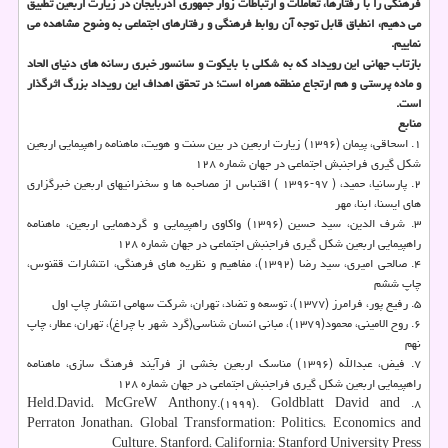
فرهنگی را با رفتارها، تعاملات و ارتباطات زوار جمهوری آذربایجان در زیارت اربعین تطبیق
می دهیم، انطباق قابل توجه آن روابط فرهنگی و رفتارهای اجتماعی به وضوح مشاهده می
نماییم.
بازتاب جهانی این رویداد كه به شكلی با بایكوت و سانسور خبری رسانه های دنیای الحاد
و ماده پرستی و هم ارتجاع منطقه همراه است؛ در تحقق اهداف این رویداد بزرگ اثرگذار
است.
منابع
۱. اسحاقی، پیمان (۱۳۹۶) زیارت اربعین در بین سنت و هویت، ماهنامه راهپیمایی اربعین
شكل گیری فراجنبش اجتماعی در جهان شماره ۱۲۸
۲. پارسانیا، حمید، ( ۹۷-۱۳۹۶ ) اقتباس از مصاحبه ها و سخنرانیهای اربعین خبرگزاری
های ایسنا، ابنا، مهر
۳. شرف الدین، سید حسین (۱۳۹۶) واكاوی راهپیمایی و گردهمایی اربعین، ماهنامه
راهپیمایی اربعین شكل گیری فراجنبش اجتماعی در جهان شماره ۱۲۸
۴. صالحی امیری، سید رضا (۱۳۹۲)، مفاهیم و نظریه های فرهنگی، انتشارات ققنوس،
چاپ ششم
۵. رفیع پور، فرامرز (۱۳۷۷)، توسعه و تضاد، تهران، شركت سهامی انتشار چاپ اول
۶. روح الامینی، محمود(۱۳۷۹)، مبانی انسان شناسی(گرد شهر با چراغ)، تهران، عطار، چاپ
نهم
۷. فیض، عبدالله (۱۳۹۶) مناسك اربعین بخشی از فرآیند فرهنگ سازی، ماهنامه
راهپیمایی اربعین شكل گیری فراجنبش اجتماعی در جهان شماره ۱۲۸
۸. Held.David، McGreW Anthony.(۱۹۹۹). Goldblatt David and
Perraton Jonathan، Global Transformation: Politics، Economics and
Culture. Stanford، California: Stanford University Press