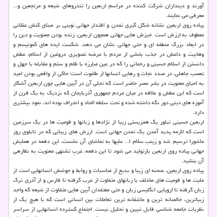
آورند و دینداران شركت كننده در مراسم اربعین را تندروهای شیعه و مرتجعین و...
معرفی می نمایند.
پیاده روی اربعین نشانه شكل ­گیری تمدن و اقتدار جهانی نوینی بر مبنای كنش عقلانی
معطوف به ارزش است. خیزش­ هایی جهانی همچون اربعین، زنده بودن معنویت و دین را
در ابعاد بزرگ منطقه ای و حتی جهانی نشان می­ دهد. شكست ایده های كمونیسم و
وهابیت و داعش در جذب بخشی از مردم با عرضه تصویری دروغین از اسلام، عطش
دانستن از اسلام حسینی و رحمانی را كه در عین مبارزه با ظلم و ستم و مقابله با جهل و
تعصب جاهلی، در صدد نجات و رهایی انسان­ها از طاغوت است؛ حاكی از واقعی بودن امید
به احیای معنویت در بشر عصر حاضر است كه تجلی آن در آیین ­هایی چون اربعین آشكار
است كه این عطش و علاقه در میان مردم جمهوری آذربایجان كه نزدیك به یك قرن از
آموزه های دینی دور نگه داشته شده و تحت سلطه الحاد و انحراف بوده اند، نمود بیشتری
دارد.
اربعین حسینی تبلور یك همزیستی زیبا از نژادها و زبان­ها و قومیت­ ها در یك سرزمین
است كه لازمه پدید آمدن یك تمدن جهانی است. ارزش­ های زیبایی كه در تابلوی روز
عاشورا ترسیم شد و زینب سلام ا... علیها به تماشای آن نشست، این دفعه در همایش
جهانی پیاده روی اربعین بازتولید می­ شود تا این دفعه، غربِ تشنه­ی معنویت به نظاره­ی
آن بنشید.
پیاده روی اربعین، صحنه ­ای زیبا و بدیع از مناسبات و روابط و جوشش انسان­هایی است از
ملیت ­ها و قومیت­ های مختلف با زبانهای متفاوت از عرب گرفته تا فارس و از آذری ترك
زبان گرفته تا اروپایی انگلیسی زبان و حتی معتقدان آیین­ هایی متفاوت از شیعه كه واجد
زیباترین، خالصانه ترین و عاشقانه ترین تعاملات بین انسانی است كه با هیچ یك از
نظریات جامعه شناسی قابل تبیین و تحلیل نیست. اجتماع گسترده انسان­هایی از سراسر