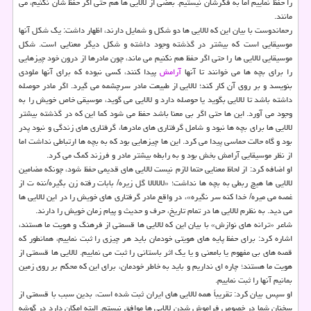
را حفظ نماییم اما به فكرشان نیستیم. بعضی از لالایی ها هم حتی اگر حفظ شان نكنیم، می
مانند.
رحماندوست با بیان این كه لالایی ها دو شكل و شمایل دارند، اظهار داشت: یك شكل آنها
موسیقایی است كه بیشتر در گذشته وجود داشته و شكل دیگر معنایی است. شكل
موسیقایی لالایی ها را حتی اگر حفظ هم نكنیم می ماند، چون مادرها از درون خود چیزهایی
را برای بچه ها می خوانند تا آنها
آرامش
پیدا كنند، كسی نبوده كه برای آنها ملودی
بنویسد و بر روی آن كار كند؛ لالایی از طبیعت مادر سرچشمه می گیرد. اگر مادر حوصله
داشته باشد تا لالایی بگوید یا حوصله دارد و لالایی می گوید، موسیقی خاص خویش را به
وجود می آورد. این ها حتی اگر بی معنا باشد حفظ می شود كما این كه در گذشته بیشتر
لالایی ها برای بچه ها نبود و شامل گرفتاری های مادرها، گرفتاری های زندگی و نبود پدر
بود و گاه حالت حماسی پیدا می كرد. این ها چیزهایی بود كه به بچه ها ارتباطی نداشت اما
از نظر موسیقایی آرامش بخش بود و به رابطه بیشتر مادر و فرزند كمك می كرد.
او اضافه كرد: از لحاظ معنایی حتما لازم نیست لالایی های قدیمی حفظ شود، چونكه مضامین
لالایی ها هیچ ربطی به بچه ها نداشت؛ «لالالالا گل زیره/ بابات رفته زن بگیره/ننه ت از
غصه می میره/ خدا كنه سر نگیره»، در واقع مادر گرفتاری های خویش را در این لالایی ها
می دید. به نظرم لالایی ها در تمام تاریخ، حرف و حدیث و پیام زمان خویش را دارند.
شاعر «ترانه های نوازش» با بیان این كه لالایی ها قسمتی از فرهنگ و هویت ما هستند،
اشاره كرد: برای حفظ پایه های هویتی خودمان باید هر چیزی را ثبت نماییم، همانطور كه
قصه های بی مفهوم یا بامعنی و یا یك اثر باستانی را ثبت می نماییم. لالایی ها قسمتی از
هویت ما هستند؛ چاره ای نداریم و باید به خاطر خودمان، برای این كه محكم بر روی زمین
بمانیم آنها را ثبت نماییم.
او سپس بیان كرد: تقریباً همه لالایی های ایران ثبت شده است، بدین سبب با قسمتی از
سخنان شما در خصوص فراموش شدن لالایی ها موافق نیستم. البته امكان دارد در گوشه