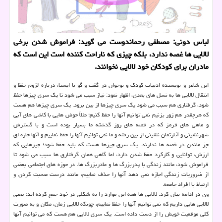
لباس دونی: مصطفی رحماندوست می گوید: فراموش شدن برخی
لالایی ها غصه ندارد، بلكه چیزی كه ناراحت كننده است این است كه
مادران برای كودكان خود لالایی نخوانند.
این شاعر و نویسنده ادبیات كودك و نوجوان در گفت و گو با ایسنا، درباره لزوم حفظ و
انتقال لالایی ها به نسل های بعدی، اظهار نمود: نیاز سبب می شود تا یك سری چیزها حفظ
شود، گرفتاری هم سبب می شود یك سری چیزها از بین برود. یك سری چیزها هم هست
كه هرچقدر هم زور بزنیم نمی توانیم آنها را حفظ كنیم؛ مثلاً حوض هایی با كاشی های آبی
و ماهی های قرمز كه در قصه های روز گذشته ما بسیار بوده است و با گسترش
شهرنشینی و آپارتمان نشینی از بین رفته و ما نمی توانیم آنها را حفظ نماییم و آنها چاره ای
جز ماندن در قصه ها ندارند. یك سری چیزها هست كه باید حفظ شود؛ چیزهایی كه
ارزش، توانایی و كاركرد حفظ شدن دارد، اما گاهی همان گرفتاری ها سبب می شود تا
فراموش شود، مانند زندگی با پدربزرگ ها و مادربزرگ ها. در حوزه های اجتماعی بعضی
از ضروریات زندگی اجازه نمی دهد آنها را حذف نماییم، مانند درست صحبت كردن و
ارتباط با افراد جامعه.
وی در ادامه بیان كرد: لالایی ها همه این موارد را به شكلی در خود جمع كرده اند؛ یعنی
لالایی هایی داریم كه نمی توانیم آنها را حفظ نماییم، چونكه لالایی زمان، مكان و به صورت
كلی موقعیت خویش را از دست داده است. یك سری لالایی هم هست كه می توانیم آنها