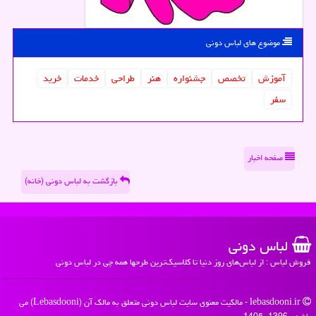
موضوع های لباس دونی
آموزش
تخصص
جشنواره
هنر
طراحی
خدمات
خرید
سفر
صفحه اخبار
بازگشت به لباس دونی (خانه)
لباس دونی
فروش لباس : از لباس‌های روز دنیا تا کلاسیک‌ترین طرحها همه چی در لباس دونی
lebasdooni.ir - مالکیت معنوی سایت لباس دونی متعلق به مالک آن (Lebasdooni) می