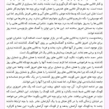
و كنار لالایی هایی پیدا شود كه گردآوری و ثبت نشده باشد، اما بسیاری از لالایی ها ثبت
شده است. به نظرم اگر لالایی های قدیمی را همان گونه برای بچه ها بخوانیم كار غلطی
است؛ مثل این است كه وسط خانه حوض با كاشی های آبی و ماهی قرمز بگذاریم. اما این
كه موسیقی را نگه داریم و لالایی دیگری بخوانیم اشكالی ندارد. پدر و مادرها می توانند
لالایی ها را به روز بخوانند كه به درد بچه ها بخورد. شاعرانی هستند كه لالایی هایی را با
عنایت به مسائل امروز ساخته اند. این ها را می توان با آهنگ های بازنویسی شده روز
گذشته خواند.
رحماندوست با اشاره به لالایی هایی كه در بازار موجود است، اضافه كرد: شاعران خوبی
برای مادران امروز لالایی ساخته و آهنگسازهایی بر روی آنها آهنگ گذاشته اند كه در
بازار موجود است. بعضی از آنها امكان دارد بماند و فردا به لالایی های روز گذشته تبدیل
گردد و برخی هم نماند. این طبیعت پیدایش و بالش یك اثر فولكلوریك است.
شاعر «صد دانه یاقوت» تاكید كرد: لالایی های روز گذشته با همان شكل و شمایل روز
گذشته رو به فراموشی هستند اما لازم نیست غصه آنها را بخوریم چونكه لالایی های روز
گذشته را نمی توان با همان شكل و شمایل برای بچه های امروز گفت. واقعا نمی توان
خرده گرفت كه چرا مادرها لالایی های روز گذشته را با همان شكل و شمایل روز گذشته
برای بچه های امروز نمی گویند. لالایی های روز گذشته را در یك نگاه مردم شناسانه و
جامعه شناسانه می توان حفظ كرد، اما غصه ندارد كه چرا آنها را نمی خوانند.
وی در ادامه اشاره كرد: آن چه نباید اتفاق بیفتد این است كه یك مادر امروزی برای
كودك خود لالایی ضبط شده بگذارد و تلاش كند كودك را بخواباند. این اتفاقی است كه
نباید در هیچ زمانی بیافتد. مادر باید برای بچه اش لالایی بگوید؛ حالا این مادر می خواهد
در خیابان زندگی كند یا در كاخ مجلل و یا یك آپارتمان. مادر باید با بچه ارتباط داشته
باشد تا به كودك خود آرامش بدهد و از كودك خود آرامش بگیرد؛ این معنا و كاركرد