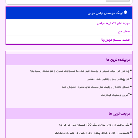
لینک دوستان لباس دونی
حوزه های انتخابیه مجلس
فیش حج
قیمت بیسیم موتورولا
پربیننده ترین ها
چه طور از الیاف طبیعی و پوست حیوانات، به منسوجات مدرن و هوشمند رسیدیم؟
ناو پهپادبر رنو رونمایی شد!، عکس
صدای ماندگار روایت مثل دست های مادرم، خاموش شد
آخرین وضعیت اینترنت
پربحث ترین ها
یک ساعت از زمان ایلان ماسک 100 میلیون دلار می ارزد؟
داستانی از حال و هوای پیاده روی اربعین در قاب بازی موبایلی