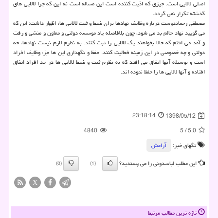
اصلی لالایی است. چیزی كه اذیت كننده است این مساله است نه این كه چرا لالایی های
گذشته تكرار نمی گردد.
مصطفی رحماندوست درباره وظایف نهادها برای ضبط و ثبت لالایی ها، اظهار داشت: این كه
می گویید نهاد حالم بد می شود، چون بلافاصله یاد موسسه دولتی و معاون و منشی و رفت
و آمد می افتم كه حالا بخواهند یك لالایی را ثبت كنند. به نظرم لازم نیست نهادها، چه
دولتی و چه خصوصی در این زمینه فعالیت كنند. حفظ و نگهداری این ها جزء وظایف افراد
است و بوسیله آنها اتفاق می افتد كه به نظرم ثبت و ضبط لالایی ها در حد افراد اتفاق
افتاده و آنها لالایی ها را حفظ نموده اند.
23:18:14
1398/05/12
4840
5
/
5.0
تگهای خبر:
آرامش
این مطلب لباسدونی را می پسندید؟
(0)
(1)
X
تازه ترین مطالب مرتبط