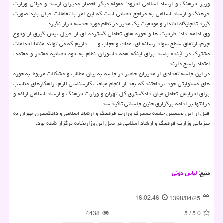
وزیر فرهنگ و ارشاد اسلامی افزود: مقوله دیگر احضار مدیران ارشد و میانی وزارت
فرهنگ و ارشاد اسلامی به مراجع قضائی است كه این امر با تعاملات قبلی باید صورت
گیرد تا جایگاه اقتدار و موقعیت یك مدیر در نظام مورد خدشه قرار نگیرد.
وی ادامه داد: ظرفیت ها و حوزه های تعاملی گسترده ای از قبیل پیش گیری از وقوع
جرم، ارتقای سطح سواد رسانه ای، عفاف و حجاب و … داریم كه می تواند منشأ اقدامات
مشترك در آینده باشد برای اینكه همه دلسوزان نظام به قوه قضائیه مقتدر و معتمد،
اعتماد راسخ دارند.
در این جلسه تعدادی از مدیران حاضر در جلسه به بیان مطالب و مشكلات مربوط به حوزه
های مسئولیتی خود پرداختند كه بعد از انجام مباحث كارشناسی لازم، راهكارهای مناسب
برای افزایش تعامل میان دادگستری كل تهران و وزارت فرهنگ و ارشاد اسلامی ارائه و
درانتها بر ادامه برگزاری چنین جلساتی تاكید شد.
قبل از این نخستین جلسه مشترك وزارت فرهنگ و ارشاد اسلامی و دادگستری تهران به
میزبانی وزارت فرهنگ و ارشاد اسلامی در محل این وزارتخانه برگزار شده بود.
منبع:
لباس دونی
16:02:46
1398/04/25
4438
5
/
5.0