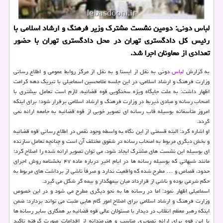
لباس دونی: دومین نشست مشترك وزیر فرهنگ و ارشاد اسلامی با
رئیس كل دادگستری تهران در محل دادگستری تهران با حضور
تعدادی از معاونان اجرا شد.
به گزارش
لباس
دونی به نقل از ایسنا و به نقل از مركز روابط عمومی و اطلاع رسانی
وزارت فرهنگ و ارشاد اسلامی، در این جلسه غلامحسین اسماعیلی با تبریك دهه كرامت
اظهار داشت: به علت جایگاه ویژه سخنگویی قوه قضائیه، لازم است تعامل بیشتری با
اصحاب رسانه و مبادی ذیربط در وزارت فرهنگ و ارشاد اسلامی برقرار شود؛ برای اینكه
امروز متأسفانه بوسیله قاب رسانه ای تصویر خوبی از قوه قضائیه به جامعه ارائه نمی
گردد.
او اشاره كرد: البته قسمتی از این نگاه به واسطه وجود نقص در اطلاع رسانی قوه قضائیه
و بخش دیگری مربوط به اصحاب رسانه در شقوق مختلف آن است و چنانچه تعامل سازنده
ای بوسیله این نشست های مشترك ایجاد شود، می توان تصویر ارائه شده را اصلاح كرد؛
مانند شبهاتی كه بوسیله رسانه ها در ایام اخیر درباره ماده ۴۷ بخشنامه روش اجرای
حدود، قصاص و … مطرح شده كه واقعیت ندارد و صرفاً ناشی از برداشت های مربوط به
حكم شرعی بوده و ناشی از قرارداد میان بیمهگذار و بیمه گر شكل می گیرد.
اسماعیلی اظهار نمود: اما در رسانه ها به نحو دیگری مطرح می شود و در این خصوص
وزارت فرهنگ و ارشاد اسلامی برای اصلاح امور گام هایی مثبت می تواند بردارد؛ ضمن
اینكه رهبر معظم انقلاب در دیدار با مسئولان عالی قوه قضائیه بر همكاری سایر رسانه ها
با این قوه برای ارائه تصویری مناسب و هنرمندانه از اقدامات صورت گرفته تاكید