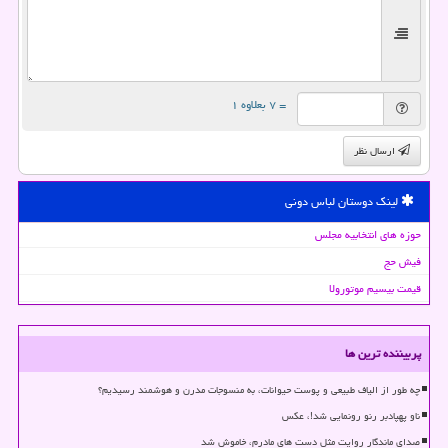
= ۷ بعلاوه ۱
ارسال نظر
لینک دوستان لباس دونی
حوزه های انتخابیه مجلس
فیش حج
قیمت بیسیم موتورولا
پربیننده ترین ها
چه طور از الیاف طبیعی و پوست حیوانات، به منسوجات مدرن و هوشمند رسیدیم؟
ناو پهپادبر رنو رونمایی شد!، عکس
صدای ماندگار روایت مثل دست های مادرم، خاموش شد