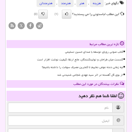
تگهای خبر:
هزینه
,
هنر
,
هنرمند
,
هنرمندان
این مطلب لباسدونی را می پسندید؟
(0)
(1)
X
تازه ترین مطالب مرتبط
کتاب صوتی رویای توسعه با صدای حسین تسلیمی
گسست میان طراحان و تولیدکنندگان، مانع ارتقاء کیفیت نوشت افزار است
چه زمانی دنده عوض نماییم تا کمترین مصرف سوخت را داشته باشیم؟
از بوی گل آهسته تر اثر سید مهدی شجاعی شنیدنی شد
نظرات بینندگان در مورد این مطلب
لطفا شما هم
نظر دهید