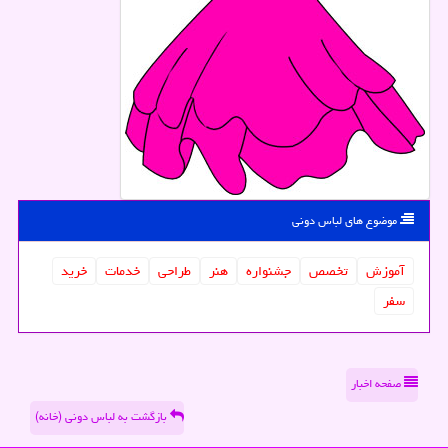
موضوع های لباس دونی
آموزش
تخصص
جشنواره
هنر
طراحی
خدمات
خرید
سفر
صفحه اخبار
بازگشت به لباس دونی (خانه)