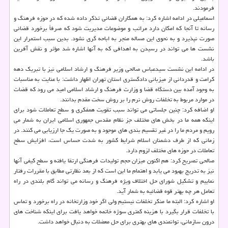
فرمودند.
اسماعیلی در ادامه اشاره كرد: به همكاران قضائی تذكر داده شده كه در حوزه فرهنگ و
رسانه تا آنجا كه امكان دارد مراتب و موضوعات مدیریت شود كه صرفاً برخورد قضائی
صورت نپذیرد و به نحوی این مساله منجر به اباحه گری نشود. بدین سبب استمرار این
نشست ها می تواند در رسیدن به اهدافی كه به آنها اشاره شد مؤثر و نقش آفرین
باشد.
در ادامه این نشست سیدعباس صالحی وزیر فرهنگ و ارشاد اسلامی نیز با تبریك دهه
كرامت و قدردانی از میزبانی دادگستری استان تهران اظهار داشت: با عنایت به مناسبات
به وجود آمده بین دستگاه قضا و وزارت فرهنگ و ارشاد اسلامی امید می رود كه قضات
در موارد مربوط به تخلفات روش نرم را بر روش سخت مقدم بدانند.
او اضافه كرد: چنین جلساتی می تواند سبب تقویت همفكری و سطح تعاملات شود برای
اینكه همه ما در بخش های مختلف جز نظام مقدس جمهوری اسلامی ایران به شمار می
رویم و مردم ما را در غیر تقسیم بندی های موجود و به صورت یك جا ارزیابی می كنند. در
زمانی كه از طرف دشمنان اسلام شرایط كشور به شدت حساس است، افزایش سطح
تعاملات در حوزه های مختلف لزوم دارد.
صالحی تصریح كرد: هم اكنون میزان حجم تولیدات فرهنگی ارتقا یافته و سطح كیفی آنها
نیز به تدریج بهبود می یابد و اهتمام ما این است كه از بعد نظارتی مطابق با مقررات رفتار
نماییم و تشكیل شورای حل اختلاف ویژه فرهنگ و رسانه می تواند گام بلندی در راه
تعامل هر چه بهتر قوه قضائیه به شمار آید.
او اشاره كرد: البته ما منكر تخلفات نیستیم ولی اگر خود وزارتخانه در راه برخورد و تماس
با تخلفات قرار بگیرد با هزینه كمتری سوژه خاتمه خواهد یافت برای اینكه شناخت های
درون سازمانی، توانمندی های بهتری برای حل معضلات به دنبال خواهد داشت.