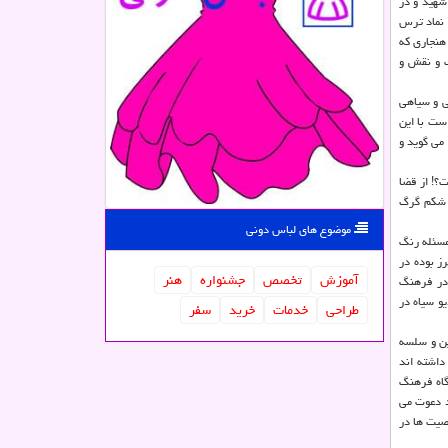
اد سیاووش که یک قهرمان شهید و در
 نماد ترس
هنجاری که
رنگ و نقش و
ی و سیاهی
ست با این
 می گوید و
؟! از قضا
ی شکم گرگ
موضوع های لباس دونی
 مسئله رنگ
رز بوده در
آموزش
تخصص
جشنواره
هنر
 در فرهنگ
همچنان که دیو سیاه در
طراحی
خدمات
خرید
سفر
ین و سلسه
داشته اند
گاه فرهنگ
د دعوت می
صیت ها در