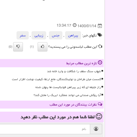
13:34:17
1400/01/14
تگهای خبر:
پیراهن
,
جنس
,
زیبایی
,
سفر
این مطلب لباسدونی را می پسندید؟
(0)
(1)
تازه ترین مطالب مرتبط
شهاب سنگ سقف را شکافت و وارد خانه شد
گسست میان طراحان و تولیدکنندگان، مانع ارتقاء کیفیت نوشت افزار است
راز جلیقه ای که زیر پیراهن فوتبالیست ها پنهان شده
آیا روکش صندلی می تواند عملکرد ایربگ را مختل کند؟
نظرات بینندگان در مورد این مطلب
لطفا شما هم
در مورد این مطلب
نظر دهید