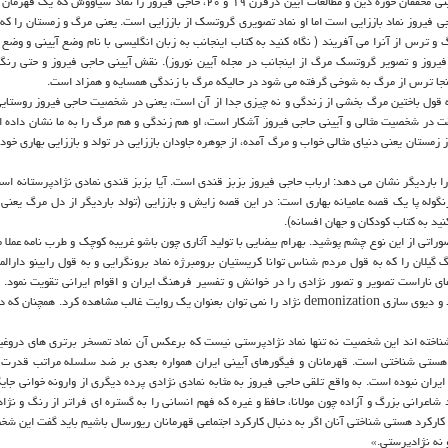
کنند. مهرداد بهار بدون توجه به این گونه شناسی و متاثر از نگاه بین النهرینی محققان حوزه دین و مطالعات آیین درقرن ۱۹ و ۲۰، حاجی فیروز را نم
جی فیروز نماد باززایی است اما او نماد تصویری گروتسک از باززایی است. یعنی مرگ و زمستان را که
 ترس از آنرا می آفریند ( نگاه کنید به کتاب اینجانب به زبان انگلیسی با نام وضع آیینی و وضع 
ته است و هم مقاله حاجی فیروز و تصویر گروتسک مرگ از اینجانب در مجله آیین نوروز). نقش آیینی حاجی فیروز و حتی 
ینجا ترس از مرگ به شوخی گرفته می شود در حالیکه مرگ با زندگی همسایه و همزاد است.
 به قول باختین مرگ بخشی از زندگی و نه چیزی جدا از آن است، یعنی در شخصیت حاجی فیروز روستای
قت در شخصیت مثالی و آیینی حاجی فیروز آشکار است، او هم زندگی و هم مرگ را به ما نشان داده ا
زمستان یعنی دنیای مثالی خواب و مرگ آمده، از جوهره جاودان باززایی در تولد و باززایی بهاری خود
 را باردیگر نشان می دهد: ارباب حاجی فیروز بزبز قندی است. آیا بزبز قندی نمادی نژادپرستانه است
زنگوله پا یک قصه عامیانه بهاری است: در این قصه زایش و باززایی (تولد باردیگر از دل مرگ یعن
د به کتاب کودکان و جهان افسانه).
وراتی از این نوع چشم پوشید. بهرام بیضایی با تولید آثاری چون باشو غریبه کوچک و طرب نامه عملا
 گیلان را که به قول مردم شناس توانا کریستیان برومبرژه نماد برونگرایی و به قول رابینو دارالم
ای ناراست تصویر و تصور نژادی را در خوانش و تفسیر فرهنگ ایران و اقوام ایرانی تقویت نمود.
اقوام ایرانی دیوشناسی Demonology بر اساس رنگ نژادی وجود ندارد و دیوی سازی demonization نژاد را نمی توان بعنوان یک روایت غالب مشاهده کرد. 
 و شناخته اند این شخصیت نه تنها نماد نژادپرستی نیست که برعکس آن نماد تمسخر برتری های دروغ
هستی شناختی است. قهرمانان و فیگورهای آیینی ایران همواره بعدی بر ضد سلسله مراتب قدرت 
یران نبوده است. به واقع تلقی حاجی فیروز به مثابه نمادی نژادی پرده دیگری از وارونه خوانی جای
اعرانی بزرگ و آزاده چون مولانا، حافظ و غیره که فهم انسانی را به گستره ای فراتر از رنگ و نژا
 کارکرد هستی شناختی آنان اگر به دنبال کارکرد اجتماعی قهرمانان ریورسال باشیم باید گفت این شخ
 نه نژادپرستی.»