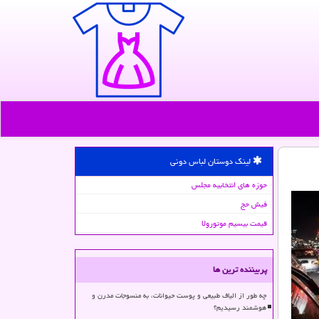
لینک دوستان لباس دونی
حوزه های انتخابیه مجلس
فیش حج
قیمت بیسیم موتورولا
پربیننده ترین ها
چه طور از الیاف طبیعی و پوست حیوانات، به منسوجات مدرن و
هوشمند رسیدیم؟