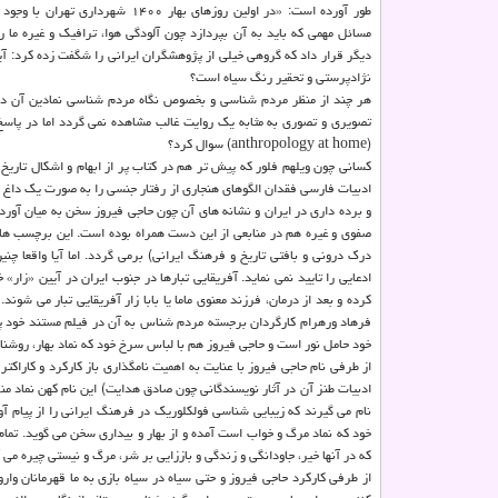
طور آورده است: «در اولین روزهای بهار ۱۴۰۰ شهرد
مسائل مهمی که باید به آن بپردازد چون آلودگی هوا، ترافیک و غیره ما ر
دیگر قرار داد که گروهی خیلی از پژوهشگران ایرانی را شگفت زده کرد: آیا
نژادپرستی و تحقیر رنگ سیاه است؟
هر چند از منظر مردم شناسی و بخصوص نگاه مردم شناسی نمادین آن در 
تصویری و تصوری به مثابه یک روایت غالب مشاهده نمی گردد اما در پاسخ
(anthropology at home) سوال کرد؟
کسانی چون ویلهم فلور که پیش تر هم در کتاب پر از ابهام و اشکال تاریخ
ادبیات فارسی فقدان الگوهای هنجاری از رفتار جنسی را به صورت یک داغ و 
و برده داری در ایران و نشانه های آن چون حاجی فیروز سخن به میان آور
صفوی و غیره هم در منابعی از این دست همراه بوده است. این برچسب ها هم
درک درونی و بافتی تاریخ و فرهنگ ایرانی) برمی گردد. اما آیا واقعا چ
ادعایی را تایید نمی نماید. آفریقایی تبارها در جنوب ایران در آیین «زا
کرده و بعد از درمان، فرزند معنوی ماما یا بابا زار آفریقایی تبار می شو
فرهاد ورهرام کارگردان برجسته مردم شناس به آن در فیلم مستند خود پ
خود حامل نور است و حاجی فیروز هم با لباس سرخ خود که نماد بهار، روشن
از طرفی نام حاجی فیروز با عنایت به اهمیت نامگذاری باز کارکرد و کاراک
ادبیات طنز آن در آثار نویسندگانی چون صادق هدایت) این نام کهن نماد م
نام می گیرند که زیبایی شناسی فولکلوریک در فرهنگ ایرانی را از پیام 
خود که نماد مرگ و خواب است آمده و از بهار و بیداری سخن می گوید. تمام
که در آنها خیر، جاودانگی و زندگی و باززایی بر شر، مرگ و نیستی چیره می آ
از طرفی کارکرد حاجی فیروز و حتی سیاه در سیاه بازی به ما قهرمانان وار