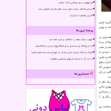
ناو پهپادبر رنو رونمایی شد!، عکس
صدای ماندگار روایت مثل دست های مادرم، خاموش شد
آخرین وضعیت اینترنت
یین) چنین
ه یا بومی
پربحث ترین ها
هدبازی در
شهاب سنگ سقف را شکافت و وارد خانه شد
ا از برده
مد و پوشاک پل جدیدی برای همکاریهای ایران و قزاقستان
سم در عصر
ابژه و نه
کودک و جنگ روایت بازی سازان از شهدای مدرسه شجره طیبه
ناسی چنین
از نذر آب تا عرضه بازیهای ویدئویی مقاومت
جان) رجوع
امروزین که
اهی در دل
جدیدترین ها
ت.
رف نظر از
هاری حاجی
ر
زمستانی
گل و... )
ریشخند می