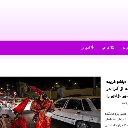
رید
طراحی
آموزش
«باشو غریبه
از آنرا در
ور نژادی را
د.»
 علمی پژوهشکده
ا عنوان «خوانش
نا قرار داده، این