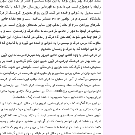
رابطه با دوموزی است می داند و نه قهرمانی ریورسال. حال آنکه باآنکه حا
است تبدیل به شوخی و خنده می کند. ازاین رو او تصویری گروتسک از مرگ و
دانشگاه آمستردام در نوامبر ۲۰۱۳ منتشر ساخ
نگارهای پیراهن سرخ او نماد زندگی چون سایر نمادهای نوروزی است. در ا
سیاهی در اینجا به دور از معانی نژادپرستانه نماد مرگ و زمستان است و
از هم جدا نمی شوند (همانطور که مرگ و زندگی در کالبد انسان)، این حقی
تفاوت که ترس مرگ و نیستی را به شوخی و خنده می گیرد و با کالبدی که از 
از ما می خواهد که به مرگ و زمستان بخندیم.
از طرفی شعر یا وجه کلامی آیین حاجی فیروز بعد غیرنژادپرستانه این آیین
بز نماد بهار در فرهنگ ایرانی در آیین هایی چون تکم گردانی و قصه بز 
ستایش شده و گرگ که نماد نازایی و درندگی است نکوهش می شود: نگاه کنی
اما نمی توان از نقش برخی تفاسیر و بازنمایی های نادرست در برانگیختن تص
و تبعیض برآمده از آنرا در مقابل ما قرار داد. جالب این است که او فرهنگ
«باشو غریبه کوچک» نماد وحشت از رنگ پوست قرار داد؟! این بازنمایی ه
ایران وجود داشته دیو سفید هم وجود داشته است (نک. شاهنامه).
بر این مبنا آنگونه که مردم ایران حاجی فیروز را در خلال قرن ها دیده
مراتب مبتنی بر قدرت است. حاجی فیروز با نقش آیینی خود دارای بعدی 
(چون نقش سیاه در سیاه بازی و تمسخر ارباب) و نژاد پرستی مسئله تاریخ ا
ایرانی و شاید ایران هراسی است که در آن اولین منشور حقوق بشر و وجود ش
کنند نادیده می ماند. در ارتباط با شخصیت هایی چون حاجی فیروز گذشته از
مقابل مسئله استبداد سلاطین در خلال تاریخ طولانی ایران شکل گرفته اند و