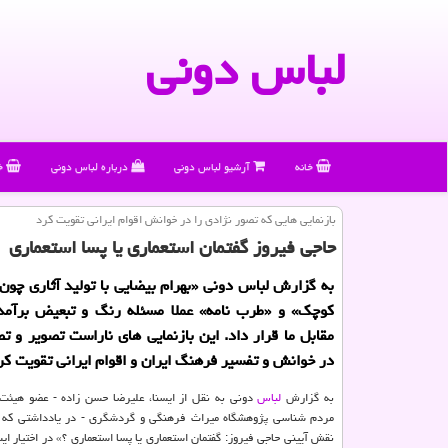
لباس دونی
خانه
آرشیو لباس دونی
درباره لباس دونی
خ
بازنمایی هایی كه تصور نژادی را در خوانش اقوام ایرانی تقویت كرد
حاجی فیروز گفتمان استعماری یا پسا استعماری
به گزارش لباس دونی «بهرام بیضایی با تولید آثاری چون 
کوچک» و «طرب نامه» عملا مسئله رنگ و تبعیض برآمده 
مقابل ما قرار داد. این بازنمایی های ناراست تصویر و تص
در خوانش و تفسیر فرهنگ ایران و اقوام ایرانی تقویت کر
به گزارش
لباس
دونی به نقل از ایسنا، علیرضا حسن زاده - عضو هیئت
مردم شناسی پژوهشگاه میراث فرهنگی و گردشگری - در یادداشتی که ب
نقش آیینی حاجی فیروز: گفتمان استعماری یا پسا استعماری ؟» در اختیار ایس