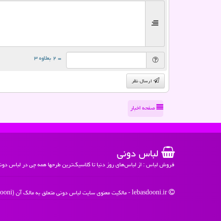
= ۲ بعلاوه ۳
ارسال نظر
صفحه اخبار
لباس دونی
فروش لباس : از لباس‌های روز دنیا تا کلاسیک‌ترین طرحها همه چی در لباس دون
lebasdooni.ir - مالکیت معنوی سایت لباس دونی متعلق به مالک آن (Lebasdooni) می باشد - 1396 -1405