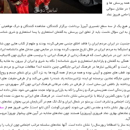
اری تهران با وجود همه پرسش ها و
ا در مقابل سوالی
 حاجی فیروز نماد
هیچ یک از سه سطح تفسیری آیین( برداشت برگزار کنندگان، مشاهده کنندگان و درک موقعیتی آ
 به این سؤال نخست باید از تعلق این پرسش به گفتمان استعماری یا پسا استعماری و شرق شناسان
 جنسیت در ایران مردم ایران را فاقد اخلاق جنسی معرفی کرده بودند و ملهم از کتاب هایی چون شا
استیگما به مردم ایران در خلال تاریخ منسوب کرده بودند در منابعی چون مدخل های دانشنامه ایرانیک
ده اند. این در شرایطی است که فرهنگ زدایی از فرهنگ ایرانی با برچسب های دیگری چون کانیبالی
گی به گفتمان و پارادایم استعماری و شرق شناسانه ( نگاه به شرق و ایران از بیرون به مثابه یک 
نین است و آفریقایی تبارها در فرهنگ ایرانی جایگاهی چنین داشته اند؟ مطالعات میدانی و مردم ش
ر» خود قطب های معنوی و آیینی بوده و همه مردم از همه گروه ها به نزد آنان برای شفای جسم و روح(
ند. چنین جایگاه نمادین برجسته ای ایده نژادپرستانه یاد شده را نقض می کند و از طرفی حقیقت های 
رداخته باز ناقض این سخن است. از طرفی در بافت عرفانی فرهنگ ایرانی چون آثار سهروردی، سی
ایی و زندگی است همزیستی مرگ و زندگی را که به باززایی و تولد مجدد منتهی می شود نشان داده اس
تر او را بدون کمترین ارتباط با نژادپرستی نشان داده است. در فرهنگ های ایرانی به صورت عمده (ص
نزلت اجتماعی و تشرف است. پرستو در شمال ایران و لک لک هم در آذربایجان غربی بعنوان نمادهای ب
آوران بهار نشان داده و مقدس تلقی می شوند (خوردن گوشت آنان تابو است). حاجی فیروز هم از
سف
 نمادهای بهاری نماد فیروزی (پیروزی) هستند چون نمادهای مشابه در آیین های پیشواز نوروز( عروس 
ید.
ونه ساز یا اصطلاحا ریورسال را نشان داده است. آنها نمادهای سلسله مراتب اجتماعی چون ارباب را 