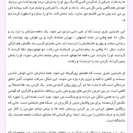
ما به عادت شرقی از له کردن کسی که یک روز او را به عرش برده بودیم لذت می بردیم.
خودش هم گاهی پاس گل می داد. با داد و فریاد، با اعتراض و چشم غره. لابد پیمانه اش
پر می شد ولی ما می گفتیم حق ندارد، باید تحمل کند، ما او را ستاره و اسطوره کرده ایم
و...
این نخستین باری نیست که از علی دایی دزدی می شود. یک دفعه منزلش را دزد زد و
سال ۹۰ هم وقتی در جاده اصفهان - تهران تصادف کرد و بی هوش بود نوشتند که
رندانی ساعت و پول و دلارهایش را دزدیده اند. حتی ماجرای گردن بند طلایش هم تازگی
ندارد. سال ۹۱ وقتی به بیمارستانی در فرمانیه می رفت، دو موتورسوار تقلا کردند تا
گردنبند او را بدزدند. این دفعه اما موفق شدند، پیش چشم دخترش «نورا» او را پخش
زمین کردند، گردن بند را دزدیدند و رفتند.
او نخستین نفری نیست که طعمه‌ی زورگیرها می شود. همه اندازه‌ی دایی خوش شانس
نیستند و گاهی با قمه و تیزی پاره پاره می شوند. این شکل سرقت خشونت آمیز اتفاق
دردناکی است که تا مدت ها اثر آن روی روان آدم می ماند. یک گردن بند طلا احتمالاً پر
کاهی است در بین خرمن دارایی های وی و علی دایی برخلاف دانشجو و کارگری که گوشی
اش را به همین شکل می دزدند و ورشکست می شود، بعید است غصه اش را بخورد اما
نکته‌ی آزاردهنده برای من واکنش خیلی از کاربران در شبکه های اجتماعی است. جایی که
ریاکاری معمول ایرانی در پر کردن پرسش نامه ها یا پیش چشم دوربین را کنار می
گذارند و حرف دلشان را می زنند. اینجا برای کسانی که مشتاق شناخت جامعه هستند یک
دانشگاه است.
برخی زیر ویدئوی ترسناک این زورگیری در جاهای مختلف نوشته اند: «در جامعه ای که