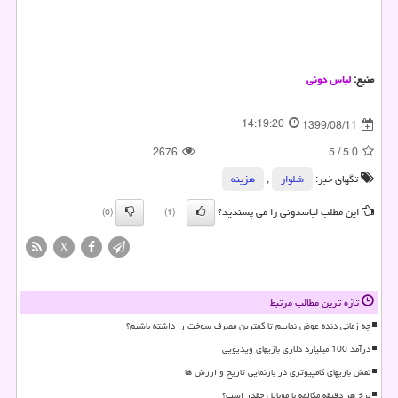
منبع:
لباس دونی
14:19:20
1399/08/11
2676
5
/
5.0
تگهای خبر:
شلوار
,
هزینه
این مطلب لباسدونی را می پسندید؟
(0)
(1)
X
تازه ترین مطالب مرتبط
چه زمانی دنده عوض نماییم تا کمترین مصرف سوخت را داشته باشیم؟
درآمد 100 میلیارد دلاری بازیهای ویدیویی
نقش بازیهای کامپیوتری در بازنمایی تاریخ و ارزش ها
نرخ هر دقیقه مکالمه با موبایل چقدر است؟