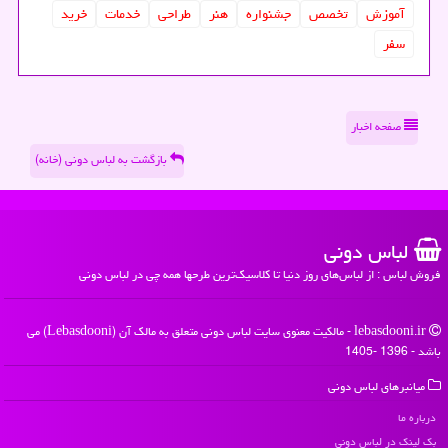
آموزش
تخصص
جشنواره
هنر
طراحی
خدمات
خرید
سفر
صفحه اخبار
بازگشت به لباس دونی (خانه)
لباس دونی
فروش لباس : از لباس‌های روز دنیا تا کلاسیک‌ترین طرحها همه چی در لباس دونی
lebasdooni.ir - مالکیت معنوی سایت لباس دونی متعلق به مالک آن (Lebasdooni) می
باشد - 1396 -1405
میانبرهای لباس دونی
درباره ما
بک لینک در لباس دونی