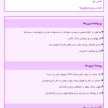
فیش حج
قیمت بیسیم موتورولا
پربیننده ترین ها
چه طور از الیاف طبیعی و پوست حیوانات، به منسوجات مدرن و هوشمند رسیدیم؟
ناو پهپادبر رنو رونمایی شد!، عکس
صدای ماندگار روایت مثل دست های مادرم، خاموش شد
آخرین وضعیت اینترنت
پربحث ترین ها
یک ساعت از زمان ایلان ماسک 100 میلیون دلار می ارزد؟
داستانی از حال و هوای پیاده روی اربعین در قاب بازی موبایلی
شهاب سنگ سقف را شکافت و وارد خانه شد
مد و پوشاک پل جدیدی برای همکاریهای ایران و قزاقستان
جدیدترین ها