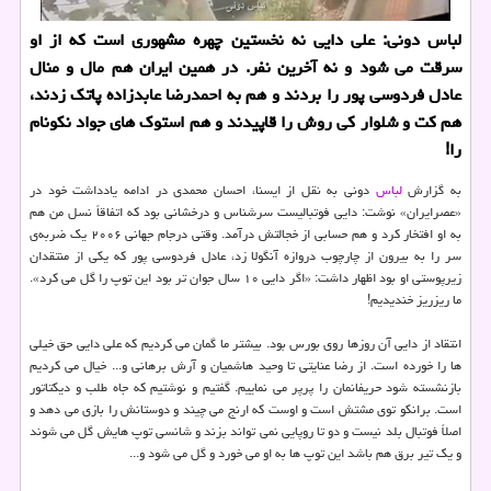
لباس دونی: علی دایی نه نخستین چهره مشهوری است كه از او
سرقت می شود و نه آخرین نفر. در همین ایران هم مال و منال
عادل فردوسی پور را بردند و هم به احمدرضا عابدزاده پاتك زدند،
هم كت و شلوار كی روش را قاپیدند و هم استوك های جواد نكونام
را!
به گزارش
لباس
دونی به نقل از ایسنا، احسان محمدی در ادامه یادداشت خود در
«عصرایران» نوشت: دایی فوتبالیست سرشناس و درخشانی بود که اتفاقاً نسل من هم
به او افتخار کرد و هم حسابی از خجالتش درآمد. وقتی درجام جهانی ۲۰۰۶ یک ضربه‌ی
سر را به بیرون از چارچوب دروازه آنگولا زد، عادل فردوسی پور که یکی از منتقدان
زیرپوستی او بود اظهار داشت: «اگر دایی ۱۰ سال جوان تر بود این توپ را گل می کرد».
ما ریزریز خندیدیم!
انتقاد از دایی آن روزها روی بورس بود. بیشتر ما گمان می کردیم که علی دایی حق خیلی
ها را خورده است. از رضا عنایتی تا وحید هاشمیان و آرش برهانی و... خیال می کردیم
بازنشسته شود حریفانمان را پرپر می نماییم. گفتیم و نوشتیم که جاه طلب و دیکتاتور
است. برانکو توی مشتش است و اوست که ارنج می چیند و دوستانش را بازی می دهد و
اصلاً فوتبال بلد نیست و دو تا روپایی نمی تواند بزند و شانسی توپ هایش گل می شوند
و یک تیر برق هم باشد این توپ ها به او می خورد و گل می شود و...