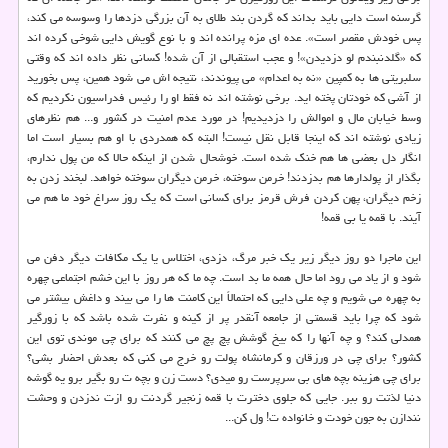
گرسنه است دایی باید بداند که گردن بند طلای به آن بزرگی دزدها را وسوسه می کند،
پس خودش مقصر است». عده ای مزه پرانده اند و با نوع گویش دایی شوخی کرده اند
که «گلدنبندم لو دزدیدن»! و عجب استقبالی از آن شده! کسانی نظر داده اند که وقتی
سلبریتی ها به کمپین «نه به اعدام» می پیوندند، نتیجه اش می شود همین، پس بخورید
از آشی که خودتان پخته اید. برخی نوشته اند نه فقط او را رئیس فدراسیون نکردیم که
وسط خیابان مال و اموالش را دزدیدیم! در مورد عدم امنیت در کشور و... هم نظرهای
زیادی نوشته اند که اینجا قابل نقل نیست! البته که همدردی با او هم بسیار است اما
انگار دل بعضی ها هم خنک شده است. خوشحال شدن از اینکه حالا که من پول ندارم،
بگذار از پولدارها هم بدزدند! خرمن سوخته، خرمن دیگران سوخته خواهد. لبخند زدن به
زخم دیگران، پهن کردن فرش قرمز برای کسانی است که یک روز سراغ خود ما هم می
آیند. با قمه یا بی قمه!
این ماجرا دو روز دیگر زیر یک خبر مرگ، دزدی، اختلاس یا یک مکافات دیگر دفن می
شود و از یاد می رود اما حال همه ما بد است. چه ما که هر روز با این خشم اجتماعی چهره
به چهره می شویم و چه علی دایی که احتمالاً این کامنت ها را می بیند و داغش بیشتر می
شود که چرا باید قسمتی از جامعه آنقدر پر از کینه و نفرت شده باشد که با زورگیر
همدلی کند؟ و چه آنها را که بیخ گوشش پچ پچ می کنند که برای چی موندی توی این
کشور؟ برای چی در ورزقان و کرمانشاه پولت رو خرج می کنی که بعدش احضار بشی؟
برای چی هزینه بچه‎ های بی سرپرست رو میدی؟ دست زن و بچه ت رو بگیر برو یه گوشه
دنیا لذتت رو ببر. جایی که جلوی دخترت با قمه زنجیر گردنت رو ازت ندزدن و وحشت
نندازن به جون خودت و خانواده ت! ول کن...