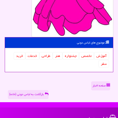
موضوع های لباس دونی
آموزش
تخصص
جشنواره
هنر
طراحی
خدمات
خرید
سفر
صفحه اخبار
بازگشت به لباس دونی (خانه)