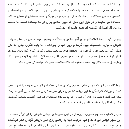
او با اشاره به این كه تا حدود یك سال و نیم گذشته، روی بیشتر این آثار شیشه بوده
است، ادامه می دهد: شیشه ها را حذف كردند و دلیل شان این بود كه آنها در انبساط و
انقباض دما می شكنند، در حالیكه خیلی از مردم در نورگیر خانه هایشان از همان شیشه
استفاده می نمایند و در طول این سال ها هیچ اتفاقی برای ان ها نیفتاده است، ما نسبت
به این كار اعتراض كردیم اما هیچ فایده ای نداشت.
وی می گوید: فقط توانستم برای آثار ستون و سنگ قبرهای دوره عیلامی در «باغ میراث
شوش دانیال» پلاستیك تهیه كرده و روی آنها را بپوشانم، اما باید فكری جدی به حال
دیگر آثار تاریخی قرار گرفته در محوطه های تاریخی شوش كرد، آثاری كه بالای تپه ها
قرار گرفته و نیاز به مرمت دارند، ستون های باقی مانده كاخ آپادانا و گاو دو سر، آثار
چغازنبیل یا كاخ كنار رودخانه «شائو» اما متاسفانه به هیچ كدام اهمیتی نمی دهند.
او با تاكید بر این كه باران های اسیدی چندین سال است آثار تاریخی محوطه را تخریب می
كنند و میراث فرهنگی با این بهانه كه پولی برای هزینه كردن محافظت این آثار ندارند،
بیان می كند: وقتی كه روی آن آثار را می پوشاندم مسئولان میراثی آمدند، تشویق كردند،
عكس یادگاری انداختند، قدری خندیدند و رفتند.
خنیفر فعالیت مداوم حفاران غیرمجاز در این محوطه ی جهانی شوش را از دیگر معضلات
این شهر جهانی می داند و می افزاید: آنها به راحتی روی آثار تاریخی گودال حفر می كنند
و هر چه به دست شان می رسد با خود می برند، این اتفاق فقط در این محوطه رخ نمی