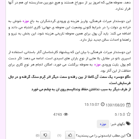
دهد، محوطه هایی كه امروز پر از سوراخ هستند و هیچ دوربین مداربسته ای هم در آنها
قرار ندارد.
این دوستدار میراث فرهنگی، واریز هزینه ی ورودی گردشگران به باغ
موزه
شوش به
خزانه ی دولت را در شرایط كنونی وضعیت این محوطه ی جهانی؛ كاری اشتباه می داند و
اضافه می كند: باید آن پول برای همین محوطه تاریخی هزینه شود، این بخش به نیرو و
راهنما و احداث سالن جدید نیاز دارد.
این دوستدار میراث فرهنگی با بیان این كه پیشنهاد كارشناسان آثار باستانی، استفاده از
اسپری نانو در مقابل بلا هایی از نوع باران های اسیدی است، ادامه می دهد: اگر دست
كم پول بلیت ورودی
موزه
به محوطه برگشت می خورد، امكان انجام هر نوع كاری برای
حفاظت از این آثار بود.
«گاو دوسر» یك سمت آن كاملا از بین رفته و سمت دیگر اثر كِرم سنگ گرفته و در جال
فرسایش است،
از طرف دیگر به سبب نداشتن حفاظ، وندالیسم روی ان به چشم می خورد
15:15:07
1397/08/20
4745
5
/
5.0
تگهای خبر:
موزه
این مطلب لباسدونی را می پسندید؟
(0)
(1)