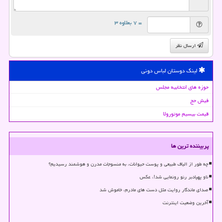
= ۷ بعلاوه ۳
ارسال نظر
لینک دوستان لباس دونی
حوزه های انتخابیه مجلس
فیش حج
قیمت بیسیم موتورولا
پربیننده ترین ها
چه طور از الیاف طبیعی و پوست حیوانات، به منسوجات مدرن و هوشمند رسیدیم؟
ناو پهپادبر رنو رونمایی شد!، عکس
صدای ماندگار روایت مثل دست های مادرم، خاموش شد
آخرین وضعیت اینترنت