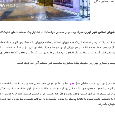
 شده به این مكان
شورای اسلامی شهر تهران
همراه بود، او از عكاسان خواست تا با تشكیل یك هسته، فضای نمایشگا
معرفی می كنند، پس اساسا جایی كه نماد تهران است در هفته ی تهران باید بیشترین كار را داشته با
آقای فروتن گزارشی از نقاط مختلف تهران است. وی در بیشتر از صد تهران گردی همراه ما بوده و شاید در هر تهران گردی ۱۰ جا و هزار نقطه تهران را 
دوستان همت كنند شاید بتوانند یك آلبوم از این عكس ها به روایت یك عكاس معاصر كه همه جای تهرا
عت یا معماری تهران را ندیده، بلكه مشاغل یا مناسبت های مختلف آنرا هم دیده است.
ه چیز تهران را مانند فضای سبز،
هنر
، بنا و... با مردم می بیند؛ یعنی همه چیز صرف بنا یا طبیعت 
ر می شویم. به همین جهت شاید این رویكرد نو باشد. مثلا اساتید بزرگوار ما طبیعت را ترسیم كرد
می بینیم كه در آنها انسان وجود ندارد و اگر هم هست افراد خاصی هستند؛ مثلا خانم هایی را می
نمایش بگذارند.