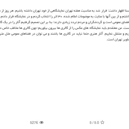
یسنا اظهار داشت: قرار شد به مناسبت هفته تهران نمایشگاهی از خود تهران داشته باشیم. هر روز از 
ك فضای عمومی است و گردشگران و مردم تردد زیادی دارند؛ بنا بر این تصمیم گرفتیم آثار را در یك گ
است. من معتقدم باید نمایشگاه های عكس را از گالری ها بیرون بیاوریم؛ چون گالری ها مخاطب خاص دا
یم و منتقل نماییم. آثار هنری حتما نباید در گالری ها باشند و می توان در فضاهای عمومی مثل متر
اویر تهران است.
5276
5
/
5.0