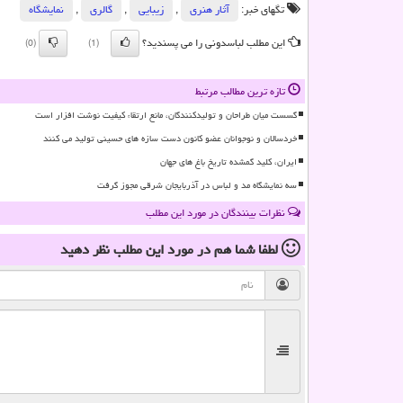
تگهای خبر:
آثار هنری
,
زیبایی
,
گالری
,
نمایشگاه
این مطلب لباسدونی را می پسندید؟
(0)
(1)
تازه ترین مطالب مرتبط
گسست میان طراحان و تولیدکنندگان، مانع ارتقاء کیفیت نوشت افزار است
خردسالان و نوجوانان عضو کانون دست سازه های حسینی تولید می کنند
ایران، کلید گمشده تاریخ باغ های جهان
سه نمایشگاه مد و لباس در آذربایجان شرقی مجوز گرفت
نظرات بینندگان در مورد این مطلب
لطفا شما هم
در مورد این مطلب
نظر دهید