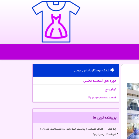
لینک دوستان لباس دونی
حوزه های انتخابیه مجلس
فیش حج
قیمت بیسیم موتورولا
پربیننده ترین ها
چه طور از الیاف طبیعی و پوست حیوانات، به منسوجات مدرن و
هوشمند رسیدیم؟