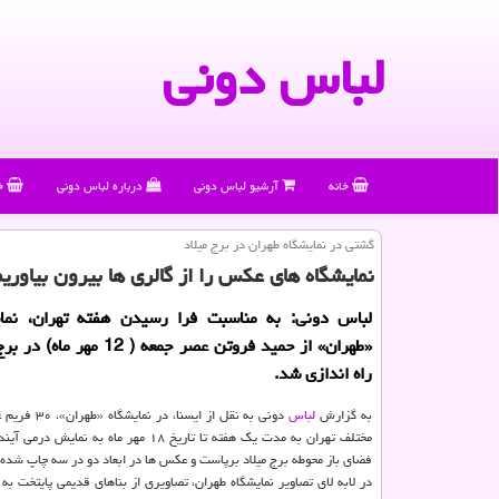
لباس دونی
خانه
آرشیو لباس دونی
درباره لباس دونی
خ
گشتی در نمایشگاه طهران در برج میلاد
نمایشگاه های عكس را از گالری ها بیرون بیاوری
لباس دونی: به مناسبت فرا رسیدن هفته تهران، نم
«طهران» از حمید فروتن عصر جمعه ( 12
راه اندازی شد.
به گزارش
لباس
دونی به نقل از ایسن
مختلف تهران به مدت یك هفته تا تاریخ ۱۸ مهر ماه به نم
فضای باز محوطه برج میلاد برپاست و عكس ها در ابعاد دو در سه چاپ شده 
در لابه لای تصاویر نمایشگاه طهران، تصاویری از بناهای قدیمی پایتخت ب