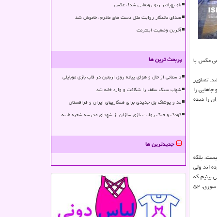
ناو پهپادبر رنو رونمایی شد!، عکس
صدای ماندگار روایت مثل دست های مادرم، خاموش شد
آخرین وضعیت اینترنت
پربحث ترین ها
هی عكس با
داستانی از حال و هوای پیاده روی اربعین در قاب بازی موبایلی
شد. تصاویر
از نزدیك دیده است. او جاهایی را
شهاب سنگ سقف را شکافت و وارد خانه شد
ن را دیده
مد و پوشاک پل جدیدی برای همکاریهای ایران و قزاقستان
کودک و جنگ روایت بازی سازان از شهدای مدرسه شجره طیبه
جدیدترین ها
نیست، بلكه
ه اند ولی
 بینیم كه
شباهتی به آنهایی كه در كوچه و خیابان می بینیم ندارند. می توانیم تهران را با معضلاتی مانند اعتیاد یا حادثه پلاسكو به تصویر بكشیم یا با اتفاقات مثبتی مانند نوروز، چهارشنبه سوری. ۵۲