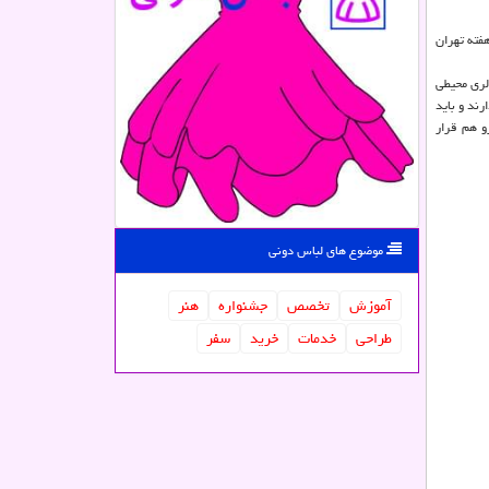
هفته تهران
الری محیطی
رند و باید
و هم قرار
موضوع های لباس دونی
آموزش
تخصص
جشنواره
هنر
طراحی
خدمات
خرید
سفر