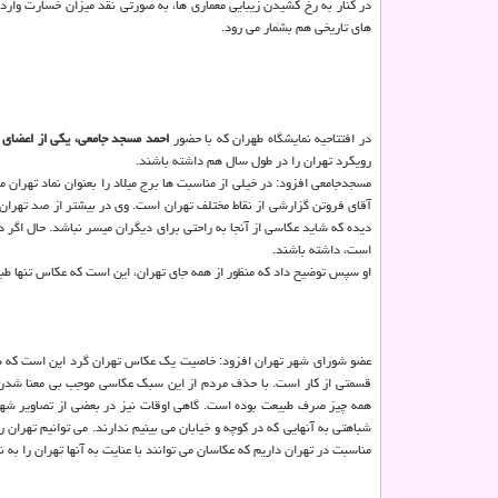
در كنار به رخ كشیدن زیبایی معماری ها، به صورتی نقد میزان خسارت وارد
های تاریخی هم بشمار می رود.
در افتتاحیه نمایشگاه طهران كه با حضور
احمد مسجد جامعی، یكی از اعضای 
رویكرد تهران را در طول سال هم داشته باشند.
مسجدجامعی افزود: در خیلی از مناسبت ها برج میلاد را بعنوان نماد تهران 
دیده كه شاید عكاسی از آنجا به راحتی برای دیگران میسر نباشد. حال اگر 
است، داشته باشند.
او سپس توضیح داد كه منظور از همه جای تهران، این است كه عكاس تنها طبی
عضو شورای شهر تهران افزود: خاصیت یك عكاس تهران گرد این است كه هم
قسمتی از كار است. با حذف مردم از این سبك عكاسی موجب بی معنا شدن كا
همه چیز صرف طبیعت بوده است. گاهی اوقات نیز در بعضی از تصاویر شهری 
مناسبت در تهران داریم كه عكاسان می توانند با عنایت به آنها تهران را به 