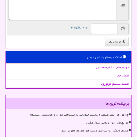
= ۲ بعلاوه ۴
ارسال نظر
لینک دوستان لباس دونی
حوزه های انتخابیه مجلس
فیش حج
قیمت بیسیم موتورولا
پربیننده ترین ها
چه طور از الیاف طبیعی و پوست حیوانات، به منسوجات مدرن و هوشمند رسیدیم؟
ناو پهپادبر رنو رونمایی شد!، عکس
صدای ماندگار روایت مثل دست های مادرم، خاموش شد