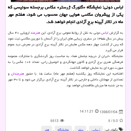
لباس دونی: نمایشگاه «گئورگ ژرستر» عكاس برجسته سوئیسی كه
یكی از پیشروان عكاسی هوایی جهان محسوب می شود، هفتم مهر
ماه در تالار آیینه برج آزادی انجام خواهد شد.
به گزارش
لباس
دونی به نقل از روابط عمومی برج آزادی، این
هنرمند
اروپایی ۴۰ سال
پیش در سال ۱۳۵۵ در سفری، زیبایی های ایران را از آسمان با دوربین عكاسی ثبت نمود
كه پس از گذشت چهار دهه عكس هایش در تالار آیینه برج آزادی در معرض دید عموم
قرار می گیرد.
نمایشگاه «ایران از دریچه چشمان هما» به مناسبت روز گردشگری با مشاركت مجموعه
فرهنگی هنری برج آزادی و كانون جهانگردی و اتومبیل رانی، تعداد ۱۰۶ عكس را به
صورت دوره ای به نمایش خواهد گذاشت.
افتتاحیه این نمایشگاه روز یكشنبه (هفتم مهر ماه) ساعت ۱۵ با حضور
هنرمندان
و
تعدادی از مهمانان داخلی و خارجی در تالار آیینه برج آزادی برگزار می شود و تا ۳۰ مهر
به جز شنبه ها میزبان علاقمندان خواهد بود.
14:11:21
1398/07/04
5513
5
/
5.0
تگهای خبر:
زیبایی
,
سفر
,
نمایشگاه
,
هنر