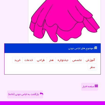
موضوع های لباس دونی
آموزش
تخصص
جشنواره
هنر
طراحی
خدمات
خرید
سفر
صفحه اخبار
بازگشت به لباس دونی (خانه)