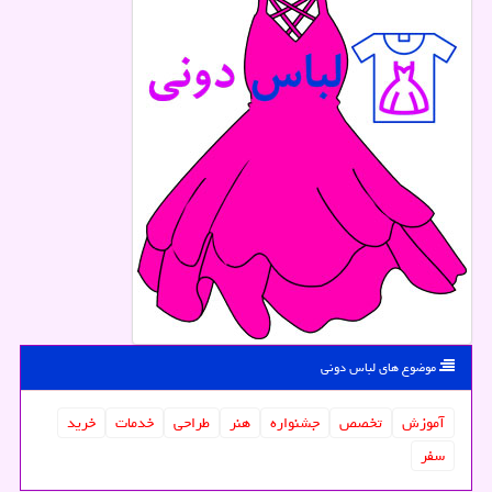
موضوع های لباس دونی
آموزش
تخصص
جشنواره
هنر
طراحی
خدمات
خرید
سفر