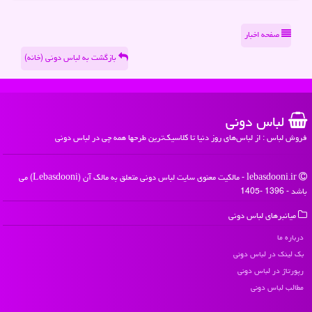
صفحه اخبار
بازگشت به لباس دونی (خانه)
لباس دونی
فروش لباس : از لباس‌های روز دنیا تا کلاسیک‌ترین طرحها همه چی در لباس دونی
lebasdooni.ir - مالکیت معنوی سایت لباس دونی متعلق به مالک آن (Lebasdooni) می
باشد - 1396 -1405
میانبرهای لباس دونی
درباره ما
بک لینک در لباس دونی
رپورتاژ در لباس دونی
مطالب لباس دونی