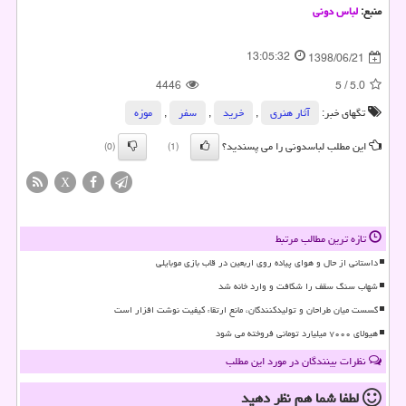
منبع:
لباس دونی
13:05:32
1398/06/21
4446
5
/
5.0
تگهای خبر:
آثار هنری
,
خرید
,
سفر
,
موزه
این مطلب لباسدونی را می پسندید؟
(0)
(1)
X
تازه ترین مطالب مرتبط
داستانی از حال و هوای پیاده روی اربعین در قاب بازی موبایلی
شهاب سنگ سقف را شکافت و وارد خانه شد
گسست میان طراحان و تولیدکنندگان، مانع ارتقاء کیفیت نوشت افزار است
هیولای ۷۰۰۰ میلیارد تومانی فروخته می شود
نظرات بینندگان در مورد این مطلب
لطفا شما هم
نظر دهید