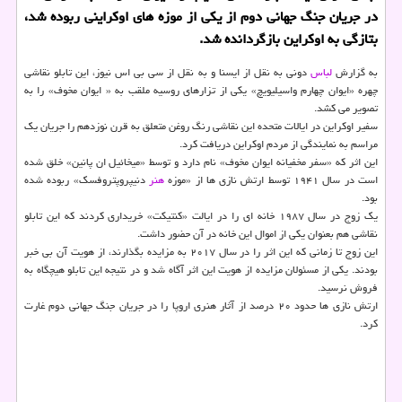
در جریان جنگ جهانی دوم از یكی از موزه های اوكراینی ربوده شد،
بتازگی به اوكراین بازگردانده شد.
به گزارش
لباس
دونی به نقل از ایسنا و به نقل از سی بی اس نیوز، این تابلو نقاشی
چهره «ایوان چهارم واسیلیویچ» یكی از تزارهای روسیه ملقب به « ایوان مخوف» را به
تصویر می كشد.
سفیر اوكراین در ایالات متحده این نقاشی رنگ روغن متعلق به قرن نوزدهم را جریان یك
مراسم به نمایندگی از مردم اوكراین دریافت كرد.
این اثر كه «سفر مخفیانه ایوان مخوف» نام دارد و توسط «میخائیل ان پانین» خلق شده
است در سال ۱۹۴۱ توسط ارتش نازی ها از «موزه
هنر
دنیپروپتروفسك» ربوده شده
بود.
یك زوج در سال ۱۹۸۷ خانه ای را در ایالت «كنتیكت» خریداری كردند كه این تابلو
نقاشی هم بعنوان یكی از اموال این خانه در آن حضور داشت.
این زوج تا زمانی كه این اثر را در سال ۲۰۱۷ به مزایده بگذارند، از هویت آن بی خبر
بودند. یكی از مسئولان مزایده از هویت این اثر آگاه شد و در نتیجه این تابلو هیچگاه به
فروش نرسید.
ارتش نازی ها حدود ۲۰ درصد از آثار هنری اروپا را در جریان جنگ جهانی دوم غارت
كرد.