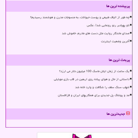
پربیننده ترین ها
چه طور از الیاف طبیعی و پوست حیوانات، به منسوجات مدرن و هوشمند رسیدیم؟
ناو پهپادبر رنو رونمایی شد!، عکس
صدای ماندگار روایت مثل دست های مادرم، خاموش شد
آخرین وضعیت اینترنت
پربحث ترین ها
یک ساعت از زمان ایلان ماسک 100 میلیون دلار می ارزد؟
داستانی از حال و هوای پیاده روی اربعین در قاب بازی موبایلی
شهاب سنگ سقف را شکافت و وارد خانه شد
مد و پوشاک پل جدیدی برای همکاریهای ایران و قزاقستان
جدیدترین ها