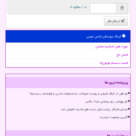
= ۱ بعلاوه ۴
ارسال نظر
لینک دوستان لباس دونی
حوزه های انتخابیه مجلس
فیش حج
قیمت بیسیم موتورولا
پربیننده ترین ها
چه طور از الیاف طبیعی و پوست حیوانات، به منسوجات مدرن و هوشمند رسیدیم؟
ناو پهپادبر رنو رونمایی شد!، عکس
صدای ماندگار روایت مثل دست های مادرم، خاموش شد
آخرین وضعیت اینترنت
پربحث ترین ها