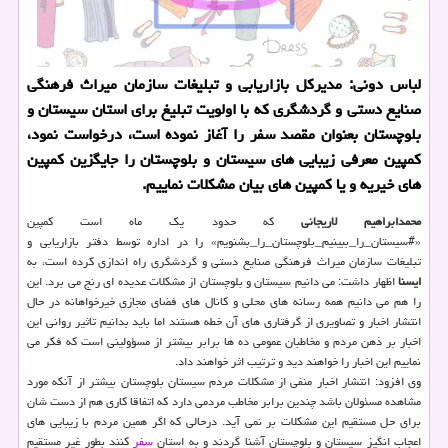
لباس دونی: مدیركل بازاریابی و تبلیغات سازمان میراث فرهنگی
صنایع دستی و گردشگری كه با اولویت تبلیغ برای استان سیستان و
بلوچستان بعنوان مقصد سفر را آغاز نموده است، درخواست نمود،
كمپین معرفی زیبایی های سیستان و بلوچستان را جایگزین كمپین
های خیریه و یا كمپین های بیان مشكلات نماییم.
محمدابراهیم لاریجانی
كه حدود یك ماه است كمپین
«#سیستان_را_ببینیم_بلوچستان_را_بشنویم» را در اداره توسط دفتر بازاریابی و
تبلیغات سازمان میراث فرهنگی صنایع دستی و گردشگری راه اندازی كرده است، به
ایسنا
اظهار داشت: می دانیم سیستان و بلوچستان از مشكلات عدیده ای رنج می برد. این
را هم می دانیم همه رسانه های محلی و كانال های فضای مجازی خیرخواهانه در حال
انتشار اخبار و تصاویری از گرفتاری های آن خطه هستند اما باید بدانیم تاثیر روانی این
اخبار بر ذهن مردم و مخاطبان عمومی ده ها برابر بیشتر از مسؤولینی است كه فكر می
نماییم این اخبار را خواهند دید و ترتیب اثر خواهند داد.
وی افزود: انتشار اخبار منفی از مشكلات مردم سیستان بلوچستان بیشتر از آنكه مورد
مشاهده مسئولان باشد چندین برابر مخاطب مردمی دارد كه اتفاقا كاری هم از دست شان
برای حل مستقیم این مشكلات بر نمی آید. درحالی كه اگر همین مردم با زیبایی های
اعجاب انگیز سیستان و بلوچستان آشنا گردند و به استان
سفر
كنند بطور غیر مستقیم