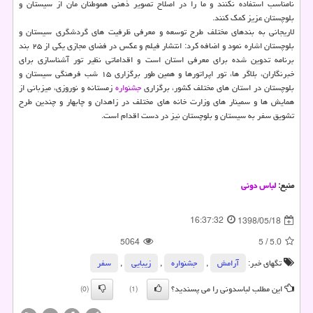
نامناسب استفاده نكنند و ما را در اصلاح تصویر ذهنی هموطنان مان از سیستان و
بلوچستان عزیز كمك كنند.
لاریجانی به بندهای مختلف طرح توسعه و معرفی ظرفیت های گردشگری سیستان و
بلوچستان اشاره نمود و اضافه كرد: انتشار فیلم و عكس در فضای مجازی یكی از ۲۵ بند
برنامه تدوین شده برای معرفی استان است و اقداماتی نظیر تور آشناسازی برای
خبرنگاران، بلاگر ها، تور اپراتورها و همین طور برگزاری ۱۵ شب فرهنگی سیستان و
بلوچستان در استان های مختلف كشور، برگزاری
جشنواره
زمستانه و نوروزی، میزبانی از
همایش ها و سمینار های وزارت خانه های مختلف در زاهدان و چابهار و چندین طرح
تشویق سفر به سیستان و بلوچستان نیز در دست اقدام است.
منبع:
لباس دونی
16:37:32
1398/05/18
5064
5
/
5.0
تگهای خبر:
آرامش
,
جشنواره
,
زیبایی
,
سفر
این مطلب لباسدونی را می پسندید؟
(0)
(1)