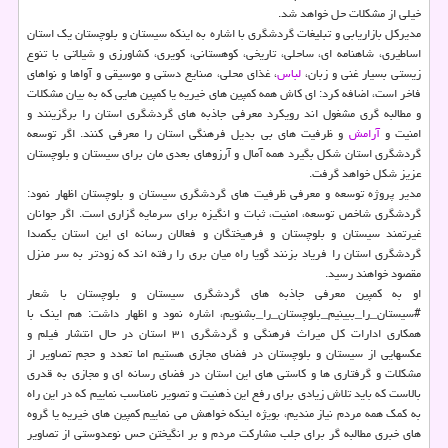
خیلی از مشكلات حل خواهد شد.
مدیركل بازاریابی و تبلیغات گردشگری با اشاره به اینكه سیستان و بلوچستان یك استان
اساطیری، شاهنامه ای، ساحلی، تاریخی، كوهستانی، كویری، كشاورزی و شیلاتی با تنوع
زیستی بسیار غنی و زبان،
لباس
، غذای محلی، صنایع دستی و موسیقی و آواها و نواهای
فاخر است، اضافه كرد: ای كاش همه كمپین های خیریه یا كمپین هایی كه به بیان مشكلات
و مطالبه گری مشغول اند رویكرد معرفی جاذبه های گردشگری استان را برگزینند و
امنیت و
آرامش
و ظرفیت های بی بدیل فرهنگی استان را معرفی كنند. اگر توسعه
گردشگری استان شكل بگیرد همه آمال و آرزوهای بعدی مان برای سیستان و بلوچستان
عزیز شكل خواهد گرفت.
مدیر پروژه توسعه و معرفی ظرفیت های گردشگری سیستان و بلوچستان اظهار نمود:
گردشگری شاخص توسعه، امنیت، ثبات و انگیزه برای سرمایه گزاری است. اگر جوانان
غیرتمند سیستان و بلوچستان و فرهیختگان و فعالان رسانه ای این استان یكصدا
گردشگری استان را فریاد بزنند گویا راه میان بری را رفته اند كه زودتر به سر منزل
مقصود خواهند رسید.
او به كمپین معرفی جاذبه های گردشگری سیستان و بلوچستان با شعار
#سیستان_را_ببینیم_بلوچستان_را_بشنویم، اشاره نمود و اظهار داشت: هم اینك با
همكاری ادارات كل میراث فرهنگی و گردشگری ۳۱ استان در حال انتشار فیلم و
عكسهایی از سیستان و بلوچستان در فضای مجازی هستیم اما تعدد و حجم تصاویر از
مشكلات و گرفتاری ها و كاستی های این استان در فضای رسانه ای و مجازی به قدری
بالاست كه باید تلاش زیادی برای رفع این ذهنیت و تصویر نامناسب نماییم كه در این راه
به كمك همه مردم نیاز مندیم، بویژه اینكه خواهش می نماییم كمپین های خیریه یا گروه
های خبری مطالبه گر برای جلب مشاركت مردم و بر انگیختن حس نوعدوستی از تصاویر