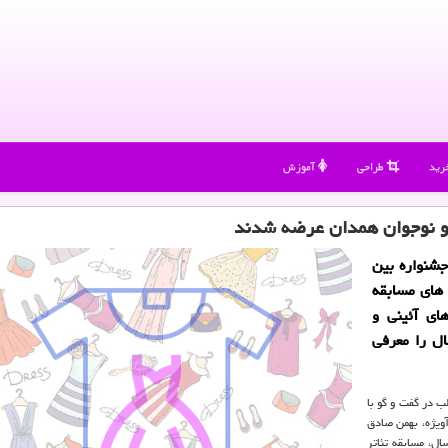
رید
طراحی
آموزش
 و نوجوان همدان عرضه شدند
جشنواره بین
 های مسابقه
های آئینی و
اتر فراگیر و اجرای کودکان و نوجوان زیر ۱۸سال را معرفی
ب در گفت و گو با
 آویژه، بهمن صادق
ل، مسابقه تئاتر