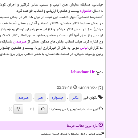
خیابانی، مسابقه نمایش های آئینی و سنتی، تئاتر فراگیر و اجرای کودک
۱۸سال
جشنواره
بیست و هفتم را ارزیابی و انتخاب خواهند کرد.
در بخش مسابقه تئاتر خیابانی، ۳۶ اثر نمایشی آئینی و سنتی (
ارزیابی و از میان آنها آثار بیست و هفتمین جشنواره بین المللی تئاتر کودک 
وی اشاره کرد: هیات انتخاب بخش های مذکور، همگی از
هنرمندان
باسابقه 
به گزارش
لباس
دونی به نقل از خبرگزاری ایرنا، بیست و هفتمین جشنواره
زمین بوسیله نمایش، در اسفند ماه امسال، با شعار «تئاتر، پرواز پروانه ها
منبع:
lebasdooni.ir
22:39:48
1400/10/27
تگهای خبر:
تئاتر
,
جشنواره
,
هنر
,
هنرمند
این مطلب لباسدونی را می پسندید؟
(0)
(1)
تازه ترین مطالب مرتبط
کتاب صوتی رویای توسعه با صدای حسین تسلیمی