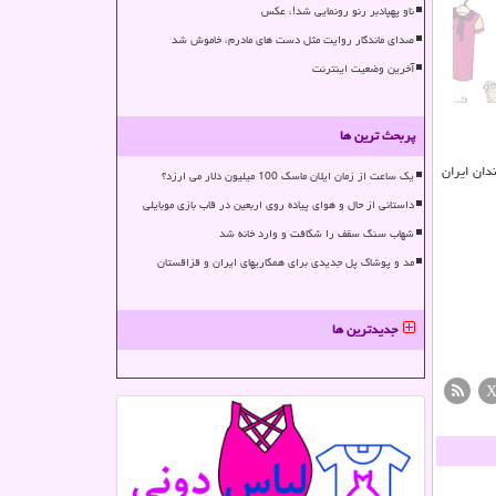
ناو پهپادبر رنو رونمایی شد!، عکس
صدای ماندگار روایت مثل دست های مادرم، خاموش شد
آخرین وضعیت اینترنت
پربحث ترین ها
دان ایران
یک ساعت از زمان ایلان ماسک 100 میلیون دلار می ارزد؟
داستانی از حال و هوای پیاده روی اربعین در قاب بازی موبایلی
شهاب سنگ سقف را شکافت و وارد خانه شد
مد و پوشاک پل جدیدی برای همکاریهای ایران و قزاقستان
جدیدترین ها