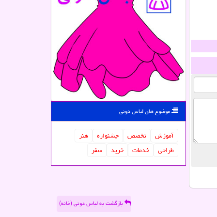
موضوع های لباس دونی
آموزش
تخصص
جشنواره
هنر
طراحی
خدمات
خرید
سفر
بازگشت به لباس دونی (خانه)