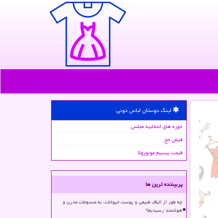
لینک دوستان لباس دونی
حوزه های انتخابیه مجلس
فیش حج
قیمت بیسیم موتورولا
پربیننده ترین ها
چه طور از الیاف طبیعی و پوست حیوانات، به منسوجات مدرن و
هوشمند رسیدیم؟