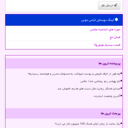
ارسال نظر
لینک دوستان لباس دونی
حوزه های انتخابیه مجلس
فیش حج
قیمت بیسیم موتورولا
پربیننده ترین ها
چه طور از الیاف طبیعی و پوست حیوانات، به منسوجات مدرن و هوشمند رسیدیم؟
ناو پهپادبر رنو رونمایی شد!، عکس
صدای ماندگار روایت مثل دست های مادرم، خاموش شد
آخرین وضعیت اینترنت
پربحث ترین ها
یک ساعت از زمان ایلان ماسک 100 میلیون دلار می ارزد؟