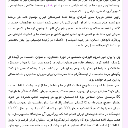
برجسته ترین چهره ها در زمینه طراحی صحنه و لباس
تئاتر
و سینما، عکاسی، خوشنویسی،
تصویرگری، نقاشی، طراحی و... انجام شد.
رجبی معمار درباره سایر کارهای برخط خانه هنرمندان ایران توضیح داد: در برنامه
«دوشنبه های سینما» با اجرای کیوان کثیریان سعی شده است به موضوعات جدید با
نگاهی لطمه شناسانه پرداخته شود. همین طور پنج لایو با موضوع نهادها و انجمن ها به
معرفی این خانه ها و انجمن های اصلی هنری کشور و سیاست ها و فعالیت هایشان می
پردازد. لایوهای «سخن» در زمینه ادبیات و «آهنگ» در زمینه موسیقی نیز بطور تخصصی
در اینستاگرام خانه دنبال می شوند.
وی با بیان خبر شروع لایوهای تخصصی در حوزه «معماری» با عنوان «خشت» در آینده ای
نزدیک اضافه کرد: لایوهای خانه هنرمندان ایران در زمینه تئاتر نیز با عنوان «بندباز»
مشکلات و شرایط این هنر را بررسی و ارزیابی می نماید. در 7 رشته تجسمی نیز گفت
وگوهای برخط «تجسم» از اینستاگرام خانه هنرمندان ایران میزبان مخاطبان و علاقه مندان
به این هنرها خواهد بود.
رجبی معمار با اشاره به شروع فعالیت گالری ها و نمایش ها از اردیبهشت 1400 به بعد
بیان کرد: نمایش «پس از برخورد جسم سخت به سر» میزبان 850 تماشاگر با ظرفیت
50 درصدی سالن انتظامی بود که استقبال خوبی در وضعیت فعلی شمرده می شود.
نمایش «هیچ، میان ما» به کارگردانی سیاوش پاکراه نیز برای نخستین بار بصورت رایگان
اجرای خودرا پشت سرگذاشت و میزبان 800 نفر در تعداد 32 اجرا بود. در سال 99، 13
نمایشگاه در خانه هنرمندان ایران انجام شد که بزرگترین آن نمایشگاه «تصویرسال» به
همت سیف الله صمدیان بود که با وجود شرایط کرونا مورد استقبال قرار گرفت و تا نوروز
1400 نیز ادامه یافت. نمایشگاه تصاویر فیلم «درخت گردو» ساخته محمدحسین مهدویان،