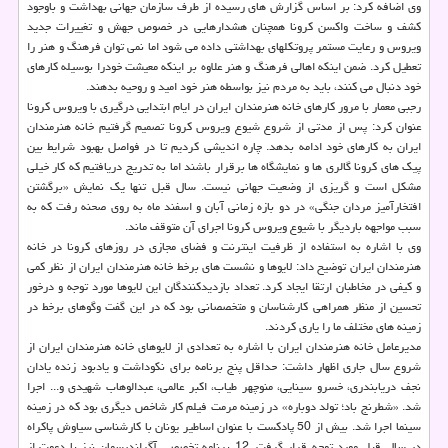
وی اضافه کرد: بر اساس گزارش های رسیده از طرف سازمان جهانی بهداشت و باوجود
کشف و ساخت واکسن کرونا همچنان هشدارهایی در خصوص جهش و تغییرات جدید
ویروس و رعایت مستمر پروتکلهای بهداشتی داده می شود اما نمی توان فرهنگ و هنر را
تعطیل کرد. ضمن اینکه اهالی فرهنگ و هنر علاوه بر اینکه معیشت خودرا بوسیله کارهای
خود دنبال می کنند، باید به مردم نیز بواسطه هنر خود امید و روحیه بدهند.
رجبی معمار با مرور کارهای خانه هنرمندان ایران در ایام ابتدایی درگیری با ویروس کرونا
عنوان کرد: پس از مدتی از شروع شیوع ویروس کرونا تصمیم گرفتیم خانه هنرمندان
ایران به کارهای خود ادامه بدهد. چاره اندیشی کردیم تا در فواصل بهبود شرایط بین
پیک های کرونا گالری ها و نمایشگاه ها برقرار باشند اما به تدریج دریافتیم که کار خیلی
مشکل است و گریزی از وضعیت جهانی نیست. سال قبل تنها یک نمایش «برگشتن
افتخارآمیز مردان جنگی» در دو بازه زمانی آبان و اسفند ماه به روی صحنه رفت که به
سبب مواجهه باردیگر با شیوع ویروس کرونا اجرای آن متوقف ماند.
وی با اشاره به استفاده از ظرفیت اینترنت و فضای مجازی در روزهای کرونا در خانه
هنرمندان ایران توضیح داد: لایوها و نشست های برخط خانه هنرمندان ایران از نظر کمی
و کیفی در مخاطبان ارتقا ایجاد کرد. تعداد بازدیدکنندگان این لایوها مورد توجه و درخور
تحسین از منظر همراهی کارشناسان و متخصصانی بود که در این گفت وگوهای برخط در
زمینه های مختلف ما را یاری کردند.
مدیرعامل خانه هنرمندان ایران با اشاره به تعدادی از لایوهای خانه هنرمندان ایران از
شروع سال جاری اظهار داشت: حداقل پنج برنامه برای نکوداشت و یادبود زنده یادان
نجف دریابندری، خسرو سینایی، منوچهر طیاب، اکبر عالمی، عبدالوهاب شهیدی و... اجرا
شد. «شطرنج باد؛ تولد دوباره» در زمینه مرمت فیلم کار شاخص دیگری بود که در زمینه
سینما اجرا شد. بیش از 50 پادکست با عنوان اساطیر یونان با کارشناسی سیاوش پاکراه
در سال قبل مورد توجه قرار گرفت. 12 برنامه تخصصی آگراندیسمان نیز با دعوت از