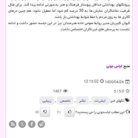
پروتکلهای بهداشتی حداقل پیوستار فرهنگ و هنر به صورتی ادامه پیدا کند. برای مثال
ظرفیت تماشاگران نمایش ها به 30 درصد کم شود اما تعطیل نشود. هم چنین درهای
گالری ها به روی مردم با حفظ ضوابط بهداشتی باز باشد.
کیوان کثیریان مدیر روابط عمومی خانه هنرمندان نیز در این جلسه، حضور داشت و ادامه
نشست به پرسش های خبرنگاران اختصاص داشت.
منبع:
لباس دونی
12:15:02
1400/04/24
1467
5
/
5.0
تگهای خبر:
اینترنت
,
تئاتر
,
تخصص
,
زیبایی
این مطلب لباسدونی را می پسندید؟
(0)
(1)
X