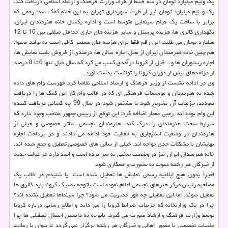
یک ونیم میلیارد تومان در سه قسط از طرف وزارت فرهنگ و ارشاد اسلامی دریافت کند.
یک و نیم میلیارد تومان نیز از طرف شهرداری تهران به این خانه کمک شد؛ رقمی که
برابر با ساخت یک فیلم سینمایی متوسط است و اداره یکسال خانه هنرمندان ایران،
نگهداری گالری ها، هزینه پرسنل و سایر هزینه های جاری حداقل مبلغی بین 10 تا 12
میلیارد تومان می طلبد. این رقم فقط برای هزینه های مستمر کافی است نه تولید محتوا.
هم چنین خانه هنرمندان ایران از محل اجاره سالن ها، درصدی از فروش بلیت نمایش ها،
اجاره رستوران ها و... قبل از کرونا درآمدی کسب می کرد که سال قبل تنها 6 تا 8 درصد
از درآمدهای پیش از دوران کرونا را توانست بدست آورد.
وی در ادامه نشست از وزیر فرهنگ و ارشاد اسلامی تقاضا کرد فهرست وام های داده
شده به هنرمندان و موسسات فرهنگی ای که در قالب وام کار این کمک ها را دریافت
نمودند، جزئیات آن تشریح شود تا مشخص شود در سال 99 چه کسانی دریافت کننده
این وام بوده اند. رجبی معمار اضافه کرد: این توقع از رییس جمهور منتخب وجود دارد که
شرایط سخت هنرمندان را درک کند. هنرمندان تجسمی، تئاتر خصوصی و خیلی از
هنرمندان در وضعیت استیجاری به فعالیت خود ادامه می دادند و در پرداخت اجاره
بهایشان با مشکلات جدی مواجه اند. خیلی از سالن های خصوصی تعطیل و جمع شده اند.
خانه هنرمندان ایران نیز در وضعیت سختی به سر برده است و امید دارد در دولت جدید
از خبرگان هر رشته دعوت به مشورت و همکاری شود.
اخیراً بدون هیچ ابلاغیه رسمی نمایش ها تعطیل شده است. یا شنیدم در قالب یک
مصاحبه رئیس مرکز هنرهای تجسمی اعلام نموده است باتوجه به پیک کرونا باید گالری ها
تعطیل شوند. اما این تعطیلی چه طور مدیریت می شود؟ چرا سینماها تعطیل نشده اند؟
چرا در یک وزارتخانه که جزئیات شرایط کرونا را می داند و اطلاع رسانی درباره کرونا
توسط وزارت فرهنگ و ارشاد صورت می گیرد، باتوجه به دانستن احتمال تعطیلی ها چرا
جلسات تخصصی با حضور اهالی و خبرگان هر رشته برگزار نمی گردد تا بتوان با رعایت