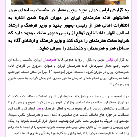
به گزارش لباس دونی مجید رجبی معمار در نشست رسانه ای مرور
فعالیتهای خانه هنرمندان ایران در دوران کرونا ضمن اشاره به
انتظارات اهالی هنر از رئیس جمهور جدید و وزیر فرهنگ و ارشاد
اسلامی اظهار داشت: این توقع از رئیس جمهور منتخب وجود دارد که
شرایط سخت هنرمندان را درک کند و وزیر فرهنگ و ارشادی آگاه به
مسائل هنر و هنرمندان و دغدغمند را معرفی نماید.
به گزارش
لباس
دونی به نقل از روابط عمومی خانه
هنرمندان
ایران، نشست رسانه ای
مجید رجبی معمار مدیرعامل خانه هنرمندان ایران با عنوان «مروری بر کارهای خانه
هنرمندان ایران در دوران کرونا» بامداد امروز (دوشنبه 14 تیر) در سالن استاد امیرخانی
خانه هنرمندان ایران انجام شد و همزمان به طور مجازی هم پخش گردید به سبب شیوع
ویروس کرونا.
در ادامه مجید رجبی معمار مدیرعامل خانه هنرمندان با ابراز تسلیت به مناسبت درگذشت
دو تن از همکاران رسانه در حادثه اخیر واژگونی اتوبوس بیان کرد: شیوع ویروس کرونا
مشکلات و تنگناهای زیادی را برای عموم مردم و اهالی فرهنگ و
هنر
ایجاد کرد. البته این
مشکلات در حوزه های مختلف شدت های متفاوتی داشته است و هنرمندان تئاتر، سینما،
تجسمی و... هریک به صورتی تحت تاثیر این وضعیت دشوار قرار گرفتند. باتوجه به اینکه
این ویروس و تغییرات آن قابل پیش بینی هم نیست، شرایط عجیبی را از ابتدا تا حالا رقم
زده است اما لازم است خودرا با شرایط وفق و به کارهای فرهنگی و هنری ادامه دهیم.