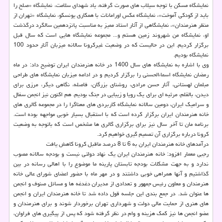
نمایشگاه مسکن با توجه سیلاب های صورت گرفته، یاد شهدای سلامت، نمایشگاه «صلح را
باید از کودکی آموخت»، نمایشگاه عکس اورامانات با همکاری یونسکو، نمایشگاه «تهران از
منظر هنرمندان»، نمایشگاهی از آثار استاد ممیز به مناسبت پانزدهمین سالگرد درگذشت
او، نمایشگاه من شهروند زمین هستم و... مجموعه نمایشگاه هایی است که سال قبل
برگزار کردیم. این در حالیست که در وضعیت غیرکرونا سالانه میزبان آثار حدود 100
نمایشگاه بودیم.
وی با اشاره به نمایشگاه های سال 1400 در خانه هنرمندان ایران توضیح داد: در ماه
رمضان نمایشگاه اسماءالحسنی را برگزار کردیم و در ادامه میزبان نمایشگاه های طراحی
مبلمان لهستانی، آثار حسن مرادی، روشنای بزرگان، فاصله، نگاهی دیگر، مرزی برای
دیدن، بالقلم، مرثیه ای برای یک رویا و زیبایی در جنگ بودیم. هم اکنون نیز انجمن سفال
و سرامیک ایران، دومین سالانه نمایشگاه کاربردی های معناگرا را در مجموعه گالری های
خانه هنرمندان ایران برگزار کرده است که با استقبال بسیار خوبی مواجهه بوده است.
برنامه مان تا آخر سال نیز برای برگزاری گالری ها مشخص است که باتوجه به وضعیت
کرونا درباره برگزاری آن تصمیم گیری خواهیم کرد.
درآمدهای خانه هنرمندان ایران به 6 تا 8 درصد ماقبل کرونا کاهش یافت
رجبی معمار افزود: خانه هنرمندان ایران یک نهاد دولتی نیست و بودجه سالانه مصوب
ندارد و به جهت مشکلات بودجه تابستان پارینه ما موضوع را با اهالی رسانه در بین
گذاشتیم و آنها همراهی خوبی داشتند و در مهر ماه با حضور اعضای شورای عالی خانه
هنرمندان و معاون رئیس جمهور و تعدادی از مدیران دغدغه ها و مسائل صنوف و انجمن
ها عنوان شد. در جمع بندی این جلسه قول داده شد تا خانه هنرمندان ایران و انجمن
های هنری از حمایت مالی دولت و شهرداری تهران برخوردار شوند و برای هنرمندان و
عضو انجمن ها نیز کمک هزینه و وام در نظر گرفته شود که پس از پیگیری های فراوان،