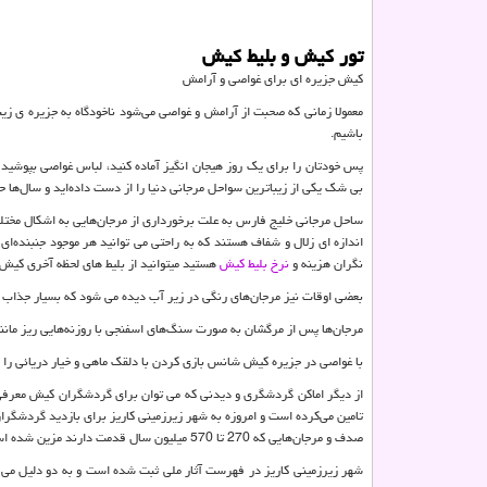
تور کیش و بلیط کیش
کیش جزیره ای برای غواصی و آرامش
معمولا زمانی که صحبت از آرامش و غواصی می‌شود ناخودگاه به جزیره ی زی
باشیم.
پس خودتان را برای یک روز هیجان انگیز آماده کنید، لباس غواصی بپوشید
بی شک یکی از زیباترین سواحل مرجانی دنیا را از دست داده‌اید و سال‌ها
ساحل مرجانی خلیج فارس به علت برخورداری از مرجان‌هایی به اشکال مختلف 
اندازه ای زلال و شفاف هستند که به راحتی می توانید هر موجود جنبنده‌ای ر
نگران هزینه و
نرخ بلیط کیش
هستید میتوانید از بلیط های لحظه آخری کیش 
بعضی اوقات نیز مرجان‌های رنگی در زیر آب دیده می شود که بسیار جذاب 
مرجان‌ها پس از مرگشان به صورت سنگ‌های اسفنجی با روزنه‌هایی ریز مان
با غواصی در جزیره کیش شانس بازی کردن با دلقک ماهی و خیار دریائی را
صدف و مرجان‌هایی که 270 تا 570 میلیون سال قدمت دارند مزین شده است.
شهر زیرزمینی کاریز در فهرست آثار ملی ثبت شده است و به دو دلیل می تو