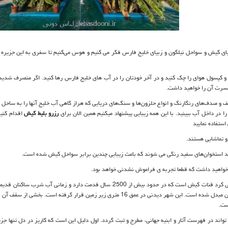
بای کیش و سواحل نیلگون و زبیای خلیج فارس فکر می کنیم و هوس می‌کنیم تا سفری به این جزیره ز
 و کپسول هوای را چک کنید و در آخر خودتان را در آب های خلیج فارس رها کنید. اگر منصرف شدید 
 حسرت آن را خواهید داشت.
و صدف‌های رنگارنگ و انواع حلزون‌ها و سنگ‌های دریایی که هراز گاهی آب خلیج آنها را به ساحل می
ا در داخل آب ببینید. با این همه زیبایی پیشنهاد میکنیم همین الان برای
رزرو بلیط کیش
اقدام کنید
استفاده نمایید
و تماشایی هستند.
ند استخوان‌های سفید رنگی می شوند که باعث زیبایی چندین برابر سواحل کیش شده است.
 خواهید داشت که قطعا تجربه ی فراموش نشدنی خواهد بود.
از دیگر اماکن گردشگری و دیدنی که می توان برای گردشگران کیش معرفی کرد قنات کیش است که در حدود بیش از 2500 سال قدمت دارد و زمانی 
تامین می‌کرده است و امروزه به شهر زیرزمینی کاریز برای بازدید گردشگران مبدل شده است. این شهر دیدنی در عمق 16 متری زیر زمین قرار گرفته است
اند در فهرست آثار و ابنیه جهانی، مطرح و ثبت گردد. اول دلیل این است که کاریز در دل تنها جزی