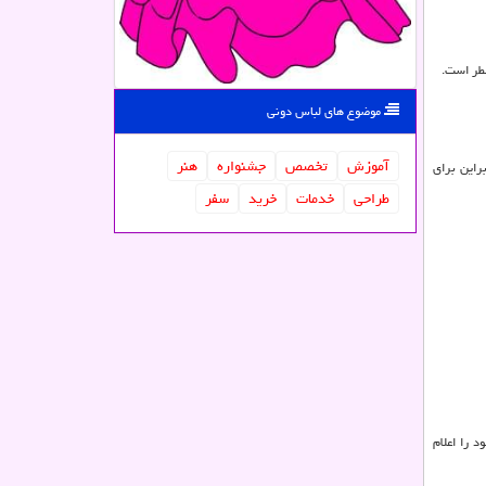
خطر است.
موضوع های لباس دونی
آموزش
تخصص
جشنواره
هنر
راین برای
طراحی
خدمات
خرید
سفر
 را اعلام