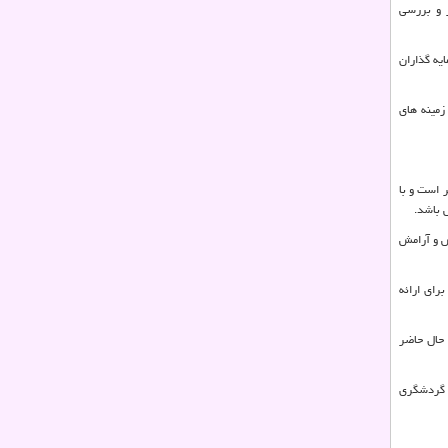
 و بررسی
یه گذاران
زمینه های
ر دست اجرا بیان داشتند: جزیره کیش میزبان 2 میلیون گردشگر است و با
 باشد.
ش و آرامش
رای ارائه
حال حاضر
ی گردشگری