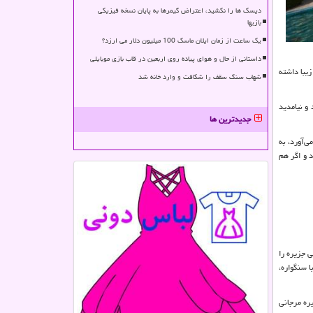
دیسک ها را نکشید، اعتراض گیمرها به پایان نسخه فیزیکی
بازیها
یک ساعت از زمان ایلان ماسک 100 میلیون دلار می ارزد؟
داستانی از حال و هوای پیاده روی اربعین در قاب بازی موبایلی
یبا داشته
شهاب سنگ سقف را شکافت و وارد خانه شد
و نیامدید
جدیدترین ها
‌آورد، به
 و اگر هم
آب شرب ساکنان قدیمی جزیره را
. بخشی از سقف آن با سنگواره،
ره مرجانی