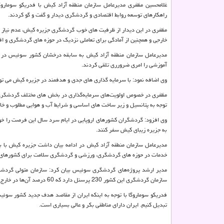
غلامحسین مظفری مدیرعامل سازمان منطقه آزاد کیش با فدریکو سومار
راهکارهای توسعه روابط اقتصادی و گردشگری دیدار و گفت و گو کردند.
مظفری در این دیدار از ظرفیت های خوب گردشگری جزیره کیش، عدم نیاز به
خارجی و همچنین از آمادگی برای تعاملی نزدیک در حوزه های گردشگری و اق
مدیرعامل سازمان منطقه آزاد کیش به سابقه درخشان کشور سوئیس در ص
آموزشی را امری ضرورری تلقی کردند.
وی اضافه نمود: با سرمايه گذارى هاى جدى و هدفمند در جزيره كيش می توا
توجه به پتانسیل و زیر ساخت های اساسی و شرایط آب و هوایی مطلوب و خا
وي افزود: گردشگران کشورهای اروپايی در ایام سرد سال این فرصت را خوا
به جزیره زیبای کیش سفر کنند.
مدیرعامل سازمان منطقه آزاد کیش در ادامه بیان داشت جزیره کیش با 
خدمات در حوزه های گردشگری، ورزشی و گردشگری سلامت برای کشورهای ا
مدیر ارشد پروژه‌های گردشگری سوئیس بیان کرد: سازمان متولی گردشگ
سازمان گردشگری این کشور 230 پرسنل دارد که 60 درصد آن‌ها در خارج از این کشور مشغول به کارند.
فدریکو سوماروگا با توجه به اینکه ایران از مقاصد هدف جدید کشور سوئی
تبدیل کنیم. ایران دارای مناطقی بکر و عالی بسیاری است.