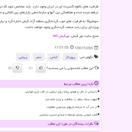
ظرفیت های بالقوه گسترده ای در ایران وجود دارد. باید مشخص شود که در 
درهم تنیده شده و هماهنگی بین آنها و سازماندهی بازارهای بین المللی و م
سوماروگا به ظرفیت های خوب گردشگری منطقه آزاد کیش اشاره کرد و بیان 
ویژه ای برای رشد صنعت گردشگری وجود خواهد داشت.
منبع سایت تور کیش:
تورکيش.
net
17:01:05
1397/12/05
تگهای خبر:
رپورتاژ
,
لباس
,
سفر
,
زیبایی
این مطلب لباسدونی را می پسندید؟
(0)
(1)
تازه ترین مطالب مرتبط
داستانی از حال و هوای پیاده روی اربعین در قاب بازی موبایلی
شهاب سنگ سقف را شکافت و وارد خانه شد
از نذر آب تا عرضه بازیهای ویدئویی مقاومت
کتاب صوتی رویای توسعه با صدای حسین تسلیمی
نظرات بینندگان در مورد این مطلب