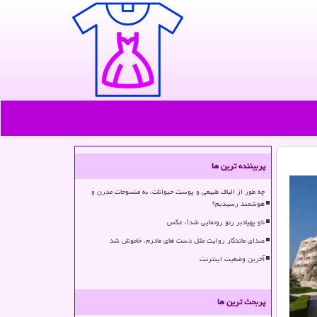
پربیننده ترین ها
چه طور از الیاف طبیعی و پوست حیوانات، به منسوجات مدرن و
هوشمند رسیدیم؟
ناو پهپادبر رنو رونمایی شد!، عکس
صدای ماندگار روایت مثل دست های مادرم، خاموش شد
آخرین وضعیت اینترنت
پربحث ترین ها