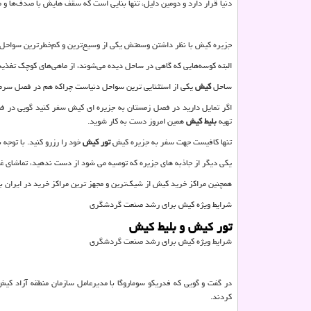
دنیا قرار دارد و دومین دلیل، تنها بنایی است که سقف هایش با صدف‌ها و 
جزیره کیش با نظر داشتن وسعتش یکی از وسیع‌ترین و کم‌خطرترین سواحل دن
البته کوسه‌هایی که گاهی در ساحل دیده می‌شوند، از ماهی‌های کوچک تغذیه
ساحل
کیش
یکی از استثنایی ترین سواحل دنیاست چراکه هم در فصل سرما
اگر تمایل دارید در فصل زمستان به جزیره ای کیش سفر کنید گویی در فص
تهیه
بلیط کیش
همین امروز دست به کار شوید.
تنها کافیست جهت سفر به جزیره کیش
تور کیش
خود را رزرو کنید. با توجه
یکی دیگر از جاذبه های جزیره که توصیه می شود از دست ندهید، تماشای غ
همچنین مراکز خرید کیش از شیک‌ترین و مجهز ترین مراکز خرید در ایران به
شرایط ویژه كيش برای رشد صنعت گردشگری
تور کیش و بلیط کیش
شرایط ویژه كيش برای رشد صنعت گردشگری
در گفت و گویی که فدریکو سوماروگا با مدیرعامل سازمان منطقه آزاد کی
کردند.