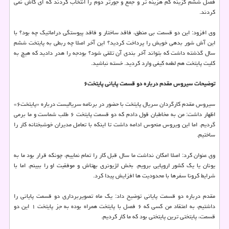
فصل ششم گزینه کم هزینه تر و جمع و جورتر دوم را انتخاب کردند که ای کاش نمی
کردند.
وی افزود: این دو قسمت بی منطق، فاقد ساختار و فاقد پیوستگی دراماتیک چه بود؟ با
این آش شور بدهی خویش را پرداخت کردید؟ این آخر اصلا چه ربطی به پایتخت ششم
سال گذشته داشت که بتواند آخر بندی آن تلقی شود؟ بودجه را هدر دادید که هیچ به
کلیت پایتخت هم لطمه کیفی وارد کردید. خسته نباشید.
توضیحات سیروس مقدم درباره دو قسمت پایانی پایتخت۶
سیروس مقدم کارگردان سریال پایتخت با حضور در برنامه سریالیست درباره «پایتخت۶»
اظهار داشت: من به مخاطبان قول دادم که دو قسمت پایتخت ۶ طلب شماست و ما برمی
گردیم. اما این ویروس منحوس ادامه داشت تا اینکه با تعامل مدیران خوشبختانه کار را
ساختیم.
وی عنوان کرد: اصلا امکان نداشت ما سال قبل کار را تمام نماییم، چونکه قرار بود ما به
یونان یا یک کشور اروپایی برویم. بخش لژیونری بهتاش و موفقیت او را ببینم. اما با
شرایط کرونا سفرها با محدودیت ها افزایش پیدا کرد.
مقدم درباره دو قسمت پایانی توضیح داد: یک ماه تصویربرداری دو قسمت پایانی را
داشتیم، به اعتقاد من کسی که ۶ فصل با پایتخت همراه بوده به جز پایتخت ۱ این دو
قسمت، پایتختی ترین پایتختی بود که ما کار کردیم.