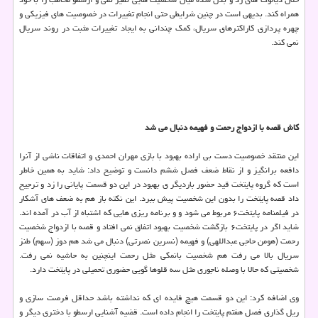
همراه کند. بدیهی است در چنین شرایطی حتی انجام تغییرات در خصوصیت های فیزیکی و
چهره پردازی کاراکترهای سریال، کمک چندانی به ایجاد تغییرات مثبت در روند سریال
نمی کند.
کاش قصه با ازدواج رحمت و فهیمه دنبال می شد
این منتقد خصوصیت دست بی اراده بهبود با بازی مهران احمدی و اتفاقات ناشی از آنرا
دافعه برانگیز و از نقاط ضعف فصل ششم دانست و توضیح داد: شاید به همین خاطر
است که گروه پایتخت قید حضور باردیگر ی بهبود در این دو قسمت پایانی را زد و ترجیح
داد قصه پایتخت را بدون این شخصیت پیش ببرد. این نکته باز هم به ضعف های آشکار
در فیلمنامه پایتخت۶ مربوط می شود و و برنامه ریزی هایی که اشتباه از آب در آمده اند.
شاید اگر در پایتخت۶ بازگشت شخصیت بهبود اتفاق نمی افتاد و قصه با ازدواج شخصیت
رحمت (هومن حاجی عبداللهی) و فهیمه (نسرین نصرتی) دنبال می شد هم دوز (سهم) طنز
سریال بالا می رفت هم شخصیت بانمکی مثل رحمت اینچنین به حاشیه نمی رفت.
شخصیتی که حالا با وصله ناجوری مثل سه قلوها گویی حضوری تحمیلی در پایتخت دارد.
وی اضافه کرد: این دو قسمت هیچ فایده ای که نداشته باشد حداقل فرصت سازی و
ریل گذاری فصل هفتم پایتخت را انجام داده است. قضیه آشنایی ارسطو با دختری دیگر و