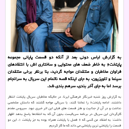
به گزارش لباس دونی بعد از آنکه دو قسمت پایانی مجموعه
پایتخت۶ به خاطر ضعف های محتوایی و ساختاری اش با انتقادهای
فراوان مخاطبان و منتقدان مواجه گردید، بنا برنظر برخی منتقدان
سینما و تلویزیون، به جای اینکه قصه ناتمام این سریال به سرانجام
برسد اما به جای آخر بندی، سرهم بندی شد.
به گزارش روز شنبه خبرنگار فرهنگی ایرنا، در حالیکه مخاطبان سریال پایتخت انتظار
داشتند، ادامه پایتخت۶ را تماشا کنند، با سریالی مواجه گشتند که داستان مشخصی
نداشت و در آن از جذابیت و طنز قسمت های قبلی این اثر خبری نبود. سیروس مقدم
کارگردان این سریال در برنامه سریالیست بدون آن که به انتقادها پاسخ بدهد اظهار
داشت: به اعتقاد من کسی که ۶ فصل با پایتخت همراه بوده به جز پایتخت ۱، این دو
قسمت را پایتختی ترین پایتختی می داند که ما کار کردیم.