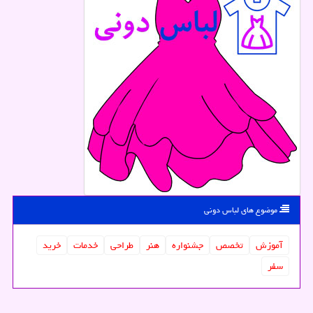
موضوع های لباس دونی
آموزش
تخصص
جشنواره
هنر
طراحی
خدمات
خرید
سفر