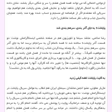
ازدواجی احتمالی که می تواند قصه فصل هفتم را سر و شکلی دیگر بخشد، نشان داده
است که به احتمال فراوان شاهد تولید و نمایش فصل بعدی پایتخت هم خواهیم بود.
سریالی که معتقدم اگر از فیلمنامه ای منسجم و حساب شده بهره مند باشد، همچنان
پتانسیل جذب و جلب نظر مساعد مخاطبان را دارد.
پایتخت۶ به جای آخر بندی، سرهم بندی شد
رضا صائمی، منتقد سینما و تلویزیون هم در صفحه شخصی اینستاگرامش نوشت: دو
قسمت آخر پایتخت۶ ساخته شد تا قصه ناتمام آن به سرانجام برسد اما به جای آخر
بندی، سرهم بندی شد!... یک وصله پینه کردن شتاب زده که نه تداوم دراماتیک داشت
نه موقعیت کمیک!... بیشتر از آنکه دو قسمت جا مانده از فصل قبل باشد دو قسمت
منفصل از فصل قبل بود... با گریم و چهره پردازی های اغراق شده و کاریکاتوری که نه
تنها شمایل کاراکترها (شخصیت ها) را تغییر داد که کارکرد آنها را هم عوض کرد و با
شکستن راکورد (تداوم) شخصیت ها به رکود آنها انجامید. پایانی ول که به دل ننشست!
به کلیت پایتخت لطمه کیفی زدید
مازیار معاونی، عضو انجمن منتقدان سینمای ایران هم خطاب به عوامل سریال پایتخت در
اینستاگرامش نوشت: نه تنها بدهی خویش را نپرداختید که بدهکارتر هم شدید. گفتند
کرونا مانع اتمام فصل ششم شد، توضیحی که تنها می شد همان ناتمام ماندن سریال را با
آن توجیه کرد و ضعف دراماتیک روایت را پوشش نمی داد. گفتند اتمام کار را به مردم
بدهکاریم. یکسال زمان داشتند. در میانه بی ثباتی بر سر ساخت فصل هفتم یا اتمام