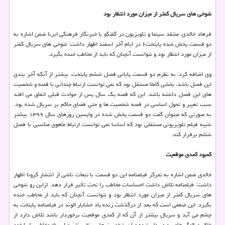
شوخی های سریال کمتر از میزان مورد انتظار بود
فرهاد خالدی، منتقد سینما و تلویزیون در گفتگو با خبرنگار فرهنگی ایرنا ضمن اشاره به
دو قسمت پخش شده پایتخت۶ در ایام آخر اسفند اظهار داشت: شوخی های سریال کمتر
از میزان مورد انتظار بود و نتوانست آنچنان که باید از مخاطب خنده بگیرد.
وی اضافه کرد: به نظرم دو قسمت پایانی فصل ششم پایتخت، بیشتر از آنکه آخر بندی
این فصل باشد، بخشی کاملا مستقل بود که نمی توانست ارتباط چندانی با قصه و شخصیت
های این فصل داشته باشد. این که قصه یک سال پس از حوادث قبلی اتفاق می افتد
سبب تغییر و تحول اساسی در قصه شخصیت ها و حتی فضای حاکم بر سریال شده بود.
به صورتی که میتوان گفت دو قسمت پخش شده در واپسین روزهای سال ۱۳۹۹ بیشتر
شبیه فیلم تلویزیونی مستقلی بود که اساسا نمی توانست ارتباط ماهوی مناسبی با فصل
ششم برقرار کند.
کمبود کمدی موقعیت
خالدی ضمن اشاره به تمرکز فیلمنامه این دو قسمت با تبعات ناشی از انتشار کرونا اظهار
داشت: فیلمنامه تلاش داشت احساسات مخاطب را تحت تأثیر قرار دهد. ازاین رو شوخی
های سریال کمتر از میزان مورد انتظار بود و نتوانست آنچنان که باید از مخاطب خنده
بگیرد. این ضعفی است که بعد از درگذشت زنده یاد خشایار الوند در فیلمنامه پایتخت به
چشم می آید و سریال بیشتر از آن که از کمدی موقعیت برخوردار باشد تلاش دارد از
خلال دیالوگ های رد و بدل شده میان شخصیت هایی نظیر نقی و ارسطو مخاطب را با خود