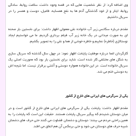
وی اضافه کرد: از نظر شخصیت هایی که در قصه وجود داشت، سلامت روابط، سادگی
روابط، ایثار و از خود گذشتگی آدم ها به نفع همسایه، فامیل، دوست و همسر را در
سریال داشتیم.
مقدم درباره سکانس زیر آب خانواده نقی معمولی اظهار داشت: برای نخستین بار صحنه
ای به صورت میدانی در یک خانه زیر آب فیلم برداری کردیم. ما می خواستیم ایجاد
نوستالژی (خاطره) نماییم و خاطره خوشی از هما و نقی را به تصویر بکشیم.
کارگردان اغما درباره موفقیت پایتخت اظهار نمود: در چهل سال گذشته که سریال سازی
به شکل های مختلفی کار شده است، شاید برای نخستین بار بود که محوریت اصلی یک
سریال خانواده است. در این خانواده همواره دوستی و آشتی برقرار نیست، اما نتیجه اش
به دوستی ختم می شد.
یکی از سرگرمی های ایرانی های خارج از کشور
مقدم اظهار داشت: پایتخت یکی از سرگرمی های ایرانی های خارج از کشور است و در
میان دوستان شنیدم که پیگیر سریال پایتخت هستند. حقیقت این است که پایتخت را به
همین راحتی مردم می بینند؛ دوستان و دشمنان قضاوت می کنند حتی حرف های دشمنان
شبیه حرف های دوستان می شود و حتی برعکس آن هم اتفاق می افتد.