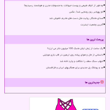
چه طور از الیاف طبیعی و پوست حیوانات، به منسوجات مدرن و هوشمند رسیدیم؟
ناو پهپادبر رنو رونمایی شد!، عکس
صدای ماندگار روایت مثل دست های مادرم، خاموش شد
آخرین وضعیت اینترنت
پربحث ترین ها
یک ساعت از زمان ایلان ماسک 100 میلیون دلار می ارزد؟
داستانی از حال و هوای پیاده روی اربعین در قاب بازی موبایلی
شهاب سنگ سقف را شکافت و وارد خانه شد
مد و پوشاک پل جدیدی برای همکاریهای ایران و قزاقستان
جدیدترین ها