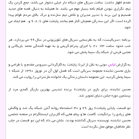
مقدم اظهار داشت: ساخت سریال های دنباله دار خیلی دشوار می باشد، جمع کردن یک
تیم، تکراری نبودن فیلم نامه بسیار مهم می باشد. ما همیشه به دنبال قصه های جدید
هستیم و این برند با تدبیر مدیران و تلاش تیم سازنده و درک بالای مردم قوام پیدا
کرده است، اگر این سه رکن همچنان کنار هم بمانند پایتخت های ۷، ۸، ۹ و.. هم ایجاد می
شود.
برنامه «سریالیست» که به نظرسنجی سریال های تلویزیونی در سال ۹۹ می پردازد، هر
شب حدود ساعت ۲۳: ۲۰ با اجرای پدرام کریمی و به تهیه کنندگی محمد باریکانی و
مجتبی فرجی از شبکه یک سیما پخش می شود.
به گزارش
لباس
دونی به نقل از ایرنا، پایتخت به کارگردانی سیروس مقدم و با طراحی و
بازی محسن تنابنده مجموعه سریالی است که فصل اول آن در نوروز ۱۳۹۰ از شبکه ۱
سیما پخش گردید. این مجموعه داستان زندگی یک خانواده مازندرانی را روایت می کند.
محسن تنابنده، برای بازی در پایتخت۶ برنده تندیس بهترین بازیگر کمدی مرد از
بیستمین دوره جشن دنیای تصویر شد.
دو قسمت پایانی پایتخت۶ روز ۲۹ و ۳۰ اسفندماه روانه آنتن شبکه یک شد و واکنش
های زیادی را برانگیخت. کامنت ها و پیام هایی که کاربران اینستاگرام در صفحه شخصی
محسن تنابنده، نویسنده سریال گذاشته بودند، نشان می داد که این دو قسمت در جلب
نظر مخاطبان موفق عمل نکرده است.