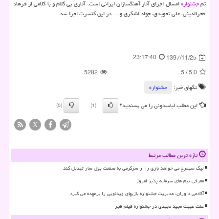
تم
جشنواره
امسال اجرای آثار آهنگسازان ایرانی است. آثاری بی كلام و با كلامی از فرهاد
فخرالدینی، علی تحویدی، جواد لشكری و… در این كنسرت اجرا شد.
23:17:40
1397/11/25
5282
5
/
5.0
تگهای خبر:
جشنواره
این مطلب لباسدونی را می پسندید؟
(0)
(1)
X
تازه ترین مطالب مرتبط
لیگ سیمرغ می خواهد بازی را از سرگرمی به صنعت پول ساز تبدیل کند
معرفی تیم های سرمایه پذیر امروز
آکادمی داوران، مدیریت جشنواره بازیهای ویدئویی را برعهده می گیرد
علت غیبت مجید مجیدی در جشنواره فیلم فجر