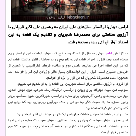
لباس دونی: اركستر سازهای ملی ایران به رهبری علی اكبر قربانی با
آرزوی سلامتی برای محمدرضا شجریان و تقدیم یك قطعه به این
استاد آواز ایرانی روی صحنه رفت.
به گزارش
لباس
دونی به نقل از ایسنا، وحید تاج كه بعنوان خواننده این اركستر روی
صحنه آمده بود، قبل از اجرای قطعه ای به نام موج رو به مخاطبان اظهار داشت: قطعه ای
كه در این لحظه اجرا می نماییم، نامش موج و ساخته فرهاد فخرالدینی با شعری از
فریدون مشیری است. قبل از این خوانندگان بسیار عالی و زیادی این كار را خوانده اند،
همچون استاد محمدرضا شجریان كه من آواز را نزد او آموختم.
او افزود: با آرزوی سلامتی برای استاد شجریان این قطعه را به او تقدیم می نماییم.
سوئیت ابن سینا، چهارگاه برای ویولن و اركستر، لزگینكا، رنگ شرقی، موج، خوش آمدی،
بهار من، ریتم های رقص آذربایجان برای نقاره و اركستر، شورآفرین، هورا ستكاتو، پرواز
زنبور عسل، به یاد صیاد، دگر چه خواهی و خاك مهرآیین رپرتواری بود كه برای این
كنسرت در نظر گرفته شده بود.
به غیر از دو قطعه تنظیم این قطعات برای این اركستر بر عهده علی اكبر قربانی بود.
امین غفاری بعنوان سولیست ویولن و وحید اسدالهی بعنوان سولیست نقاره در این اجرا
حضور داشتند. اسدالهی هنگام تك نوازی در قطعه آذربایجانی چند بار مورد تشویق
مخاطبان قرار گرفت.