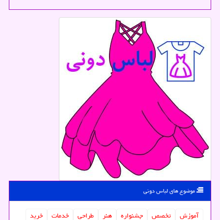
موضوع های لباس دونی
آموزش
تخصص
جشنواره
هنر
طراحی
خدمات
خرید