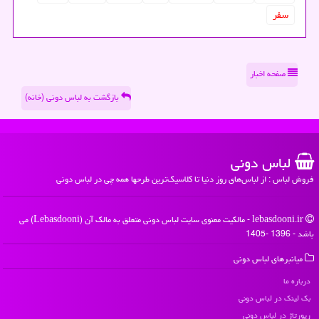
سفر
صفحه اخبار
بازگشت به لباس دونی (خانه)
لباس دونی
فروش لباس : از لباس‌های روز دنیا تا کلاسیک‌ترین طرحها همه چی در لباس دونی
lebasdooni.ir - مالکیت معنوی سایت لباس دونی متعلق به مالک آن (Lebasdooni) می
باشد - 1396 -1405
میانبرهای لباس دونی
درباره ما
بک لینک در لباس دونی
رپورتاژ در لباس دونی