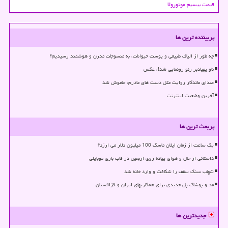
قیمت بیسیم موتورولا
پربیننده ترین ها
چه طور از الیاف طبیعی و پوست حیوانات، به منسوجات مدرن و هوشمند رسیدیم؟
ناو پهپادبر رنو رونمایی شد!، عکس
صدای ماندگار روایت مثل دست های مادرم، خاموش شد
آخرین وضعیت اینترنت
پربحث ترین ها
یک ساعت از زمان ایلان ماسک 100 میلیون دلار می ارزد؟
داستانی از حال و هوای پیاده روی اربعین در قاب بازی موبایلی
شهاب سنگ سقف را شکافت و وارد خانه شد
مد و پوشاک پل جدیدی برای همکاریهای ایران و قزاقستان
جدیدترین ها