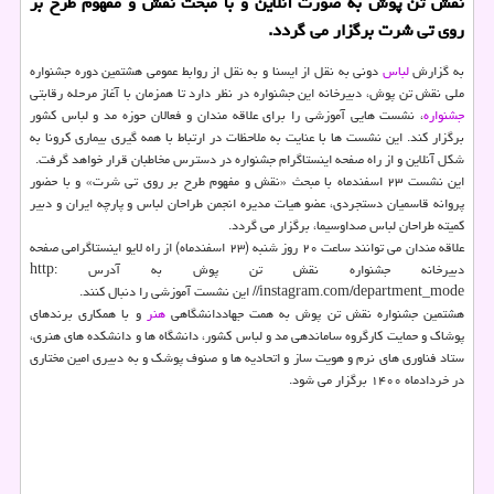
نقش تن پوش به صورت آنلاین و با مبحث نقش و مفهوم طرح بر
روی تی شرت برگزار می گردد.
به گزارش
لباس
دونی به نقل از ایسنا و به نقل از روابط عمومی هشتمین دوره جشنواره
ملی نقش تن پوش، دبیرخانه این جشنواره در نظر دارد تا همزمان با آغاز مرحله رقابتی
جشنواره
، نشست هایی آموزشی را برای علاقه مندان و فعالان حوزه مد و لباس کشور
برگزار کند. این نشست ها با عنایت به ملاحظات در ارتباط با همه گیری بیماری کرونا به
شکل آنلاین و از راه صفحه اینستاگرام جشنواره در دسترس مخاطبان قرار خواهد گرفت.
این نشست ۲۳ اسفندماه با مبحث «نقش و مفهوم طرح بر روی تی شرت» و با حضور
پروانه قاسمیان دستجردی، عضو هیات مدیره انجمن طراحان لباس و پارچه ایران و دبیر
کمیته طراحان لباس صداوسیما، برگزار می گردد.
علاقه مندان می توانند ساعت ۲۰ روز شنبه (۲۳ اسفندماه) از راه لایو اینستاگرامی صفحه
دبیرخانه جشنواره نقش تن پوش به آدرس http:
//instagram.com/department_mode این نشست آموزشی را دنبال کنند.
هشتمین جشنواره نقش تن پوش به همت جهاددانشگاهی
هنر
و با همکاری برندهای
پوشاک و حمایت کارگروه ساماندهی مد و لباس کشور، دانشگاه ها و دانشکده های هنری،
ستاد فناوری های نرم و هویت ساز و اتحادیه ها و صنوف پوشک و به دبیری امین مختاری
در خردادماه ۱۴۰۰ برگزار می شود.