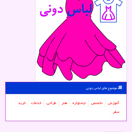
موضوع های لباس دونی
آموزش
تخصص
جشنواره
هنر
طراحی
خدمات
خرید
سفر