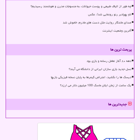
چه طور از الیاف طبیعی و پوست حیوانات، به منسوجات مدرن و هوشمند رسیدیم؟
ناو پهپادبر رنو رونمایی شد!، عکس
صدای ماندگار روایت مثل دست های مادرم، خاموش شد
آخرین وضعیت اینترنت
پربحث ترین ها
دهه ۸۰ آغاز تعامل رسانه و بازی بود
نسل جدید بازی سازان ایرانی از دانشگاه می آیند؟
دیسک ها را نکشید، اعتراض گیمرها به پایان نسخه فیزیکی بازیها
یک ساعت از زمان ایلان ماسک 100 میلیون دلار می ارزد؟
جدیدترین ها