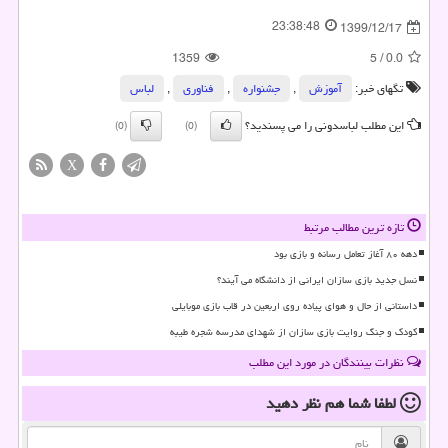
23:38:48
1399/12/17
1359
5
/
0.0
تگهای خبر:
آموزش
,
جشنواره
,
فناوری
,
لباس
این مطلب لباسدونی را می پسندید؟
(0)
(0)
X
تازه ترین مطالب مرتبط
دهه ۸۰ آغاز تعامل رسانه و بازی بود
نسل جدید بازی سازان ایرانی از دانشگاه می آیند؟
داستانی از حال و هوای پیاده روی اربعین در قاب بازی موبایلی
کودک و جنگ روایت بازی سازان از شهدای مدرسه شجره طیبه
نظرات بینندگان در مورد این مطلب
لطفا شما هم
نظر دهید