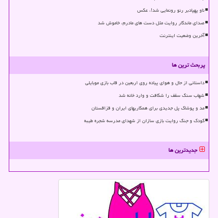
ناو پهپادبر رنو رونمایی شد!، عکس
صدای ماندگار روایت مثل دست های مادرم، خاموش شد
آخرین وضعیت اینترنت
پربحث ترین ها
داستانی از حال و هوای پیاده روی اربعین در قاب بازی موبایلی
شهاب سنگ سقف را شکافت و وارد خانه شد
مد و پوشاک پل جدیدی برای همکاریهای ایران و قزاقستان
کودک و جنگ روایت بازی سازان از شهدای مدرسه شجره طیبه
جدیدترین ها