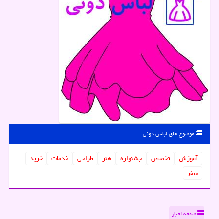
موضوع های لباس دونی
آموزش
تخصص
جشنواره
هنر
طراحی
خدمات
خرید
سفر
صفحه اخبار