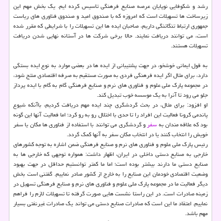
رشد و شکوفایی نوپایان عرصه صنایع فرهنگی تاسیس کرده ایم. یک بخش مهم این
زیرساخت ها تسهیلات است که امروزه که با صندوق امید و صندوق فناوری های ریاست
جمهوری ارتباط تنگاتنگی داریم، صاحبان ایده ها این تسهیلات را با شرایطی که مقرر شده
است، می توانند دریافت نمایند. حالا برخی شرکت ها در آستانه نهایی شدن دریافت
تسهیلات هستند.
به قول ایمانی خوشخو، در جهت پشتیبانی از ایده ها در بعضی موارد به نوع ایده بستگی
دارد، برای مثال اگر ایده فرهنگی فردی به صورت مستقیم به صرفه اقتصادی منتج شود،
در مجموعه پارک ملی علوم و فناوری های نرم و صنایع فرهنگی گام به گام با ایده پرداز
جلو می رود تا آنرا به یک موسسه خوب تبدیل کند.
او افزود: برای مثال، در بحث گردشگری چند ایده مهم دریافت کردیم، باآنکه شیوع
پاندمی کرونا فعالیت این افراد را تا حدی با اختلال رو به رو کرد؛ اما فعالیت آنها این گونه
بود که علاقه مندان به
سفر
و گردشگری می توانند با استفاده از فناوری ها مکان یا سفر
خویش را انتخاب کنند یا در انتخاب مکان سفر به آنها کمک گردد.
رئیس پارک ملی علوم و فناوری های نرم و صنایع فرهنگی ضمن اشاره به توجه کشورهای
خارجی به صنایع دستی داخلی در ایران، اظهار داشت: همواره توجهی که خارجی ها به
صنایع دستی ما دارند بیشتر بوده است؛ اما ما کمتر توانستیم حداقل در جهت بهبود
وضعیت اقتصادی خودمان این صنایع را به خارج از کشور صادر نماییم. گفتنی است بخش
دیگر فعالیت ما در مجموعه پارک ملی علوم و فناوری های نرم و صنایع فرهنگی تسهیل در
زمینه صادرات است. در این راستا نشست هایی صورت گرفته تا تسهیلات لازم را فراهم
نماییم. اعتقاد ما این است که صادرات صنایع دستی می تواند یک صادرات غیرنفتی بسیار
مهم باشد.