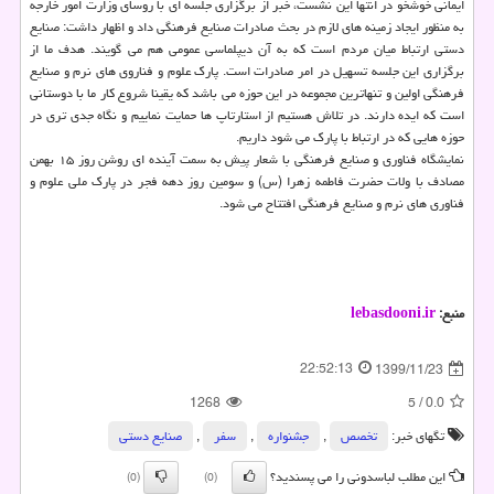
ایمانی خوشخو در انتها این نشست، خبر از برگزاری جلسه ای با روسای وزارت امور خارجه
به منظور ایجاد زمینه های لازم در بحث صادرات صنایع فرهنگی داد و اظهار داشت: صنایع
دستی ارتباط میان مردم است که به آن دیپلماسی عمومی هم می گویند. هدف ما از
برگزاری این جلسه تسهیل در امر صادرات است. پارک علوم و فناروی های نرم و صنایع
فرهنگی اولین و تنهاترین مجموعه در این حوزه می باشد که یقینا شروع کار ما با دوستانی
است که ایده دارند. در تلاش هستیم از استارتاپ ها حمایت نماییم و نگاه جدی تری در
حوزه هایی که در ارتباط با پارک می شود داریم.
نمایشگاه فناوری و صنایع فرهنگی با شعار پیش به سمت آینده ای روشن روز ۱۵ بهمن
مصادف با ولات حضرت فاطمه زهرا (س) و سومین روز دهه فجر در پارک ملی علوم و
فناوری های نرم و صنایع فرهنگی افتتاح می شود.
منبع:
lebasdooni.ir
22:52:13
1399/11/23
1268
5
/
0.0
تگهای خبر:
تخصص
,
جشنواره
,
سفر
,
صنایع دستی
این مطلب لباسدونی را می پسندید؟
(0)
(0)