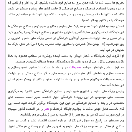
تحریم ها سبب شد ما نگاه جدی تری به منابع خود داشته باشیم. اگر به آمار و ارقامی که
درباره رونق اقتصادی فرهنگ و صنایع فرهنگی از جانب کشورهای پیشرو منتشر می شود
نگاه کنید، تنها با یک پرسش روبه رو می شوید؛ اینکه چرا نتوانستیم مولفه ای مانند
فرهنگ را در کشور پویاتر کنیم؟
ایمانی خوشخو اظهار نمود: مجموعه پارک ملی علوم و فناوری های نرم و صنایع فرهنگی با
این دیدگاه، ایده برگزاری نمایشگاهی با عنوان «فناوری و صنایع فرهنگی» را پیگیری کرد
و در همین راستا تولیدات صنایع گوناگون فرهنگی از تمامی پارک های علم و فناوری از
روز چهارشنبه (۱۵ بهمن ماه) همزمان با سالروز میلاد حضرت زهرا (س) در محل پارک به
نمایش در می آید.
او افزود: این نمایشگاه با شعار «پیش به سمت آینده روشن» در سطحی محدود به لحاظ
بازدید عمومی برگزار می گردد و اغلب بازدیدکنندگان عموما مسؤلان کشوری هستند.
به قول ایمانی خوشخو، عرضه
محصولات
در رابطه با سینما، انیمیشن، تصویرسازی و
مجسمه سازی و نمایش آثار هنرمندان در عرصه های دیگر صنایع دستی و در نهایت
عرضه محصولات شرکتهای مستقر و در رابطه با تولید محتوا و نشر از رویکردهای اصلی
این نمایشگاه است.
رئیس پارک ملی علوم و فناوری های نرم و صنایع فرهنگی ضمن اشاره به برگزاری
نشست های موضوعی در این رویداد فرهنگی اظهار داشت: مقرر است نشست های
تخصصی در رابطه با صنایع فرهنگی در حین این نمایشگاه برگزار گردد. امید است این
گام نخست، عامل مهمی باشد تا بتوانیم جایگاه فرهنگ و
هنر
را در اقتصاد کشور ببینیم؛
در این صورت است که می توانیم هنر را از حاشیه به متن زندگی مردم بکشانیم.
وی همینطور در پاسخ به سوال خبرنگاران درباره اهمیت اقتصاد نشر و کتاب در بحث
صنایع فرهنگی در مجموعه پارک ملی علوم و فناوری های نرم وصنایع فرهنگی اظهار