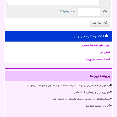
= ۱ بعلاوه ۳
ارسال نظر
لینک دوستان لباس دونی
حوزه های انتخابیه مجلس
فیش حج
قیمت بیسیم موتورولا
پربیننده ترین ها
چه طور از الیاف طبیعی و پوست حیوانات، به منسوجات مدرن و هوشمند رسیدیم؟
ناو پهپادبر رنو رونمایی شد!، عکس
صدای ماندگار روایت مثل دست های مادرم، خاموش شد
آخرین وضعیت اینترنت