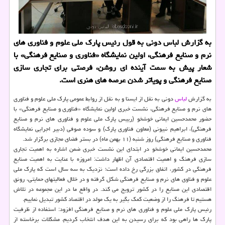
به گزارش لباس دونی به قول رئیس پارک ملی علوم و فناوری های
نرم و صنایع فرهنگی، اولین نمایشگاه «فناوری و صنایع فرهنگی» با
شعار پیش به سمت آینده ای روشن، فرصتی برای تجاری سازی
صنایع فرهنگی و پویاتر شدن عرصه های هنری است.
به گزارش
لباس
دونی به نقل از ایسنا و به نقل از روابط عمومی پارک ملی علوم و فناوری
های نرم و صنایع فرهنگی، نشست خبری اولین نمایشگاه «فناوری و صنایع فرهنگی» با
حضور محمدحسین ایمانی خوشخو (رییس پارک ملی علوم و فناوری های نرم و صنایع
فرهنگی)، ابراهیم نبیونی (معاون فناوری پارک) و سوده صوفی (دبیر اجرایی نمایشگاه
فناوری و صنایع فرهنگی) روز شنبه (۱۱ بهمن ماه) در بستر فضای مجازی برگزار شد.
محمدحسین ایمانی خوشخو در ابتدای این نشست خبری ضمن اشاره به اهمیت تجاری
سازی فرهنگ و اهمیت اقتصادی آن اظهار داشت: امروزه با عنایت به اهمیت صنایع
فرهنگی در کشور، اتفاق بزرگی رخ داده است؛ نزدیک به سه سال است که پارک ملی
علوم و فناوی های نرم و صنایع فرهنگی شکل گرفته و در خلال فعالیتهای حمایتی، رونق
اقتصادی این صنایع را در کشور ترویج می کند. در واقع ما در این مجموعه در تلاش
هستیم تا فرهنگ را از وضعیت کمک بگیر به یک مولد در اقتصاد کشور تبدیل نماییم.
رئیس پارک ملی علوم و فناوری های نرم و صنایع فرهنگی افزود: استفاده از ظرفیت
پارک ها راهی بود که برای رسیدن به این هدف انتخاب کردیم. مشکلات برخاسته از