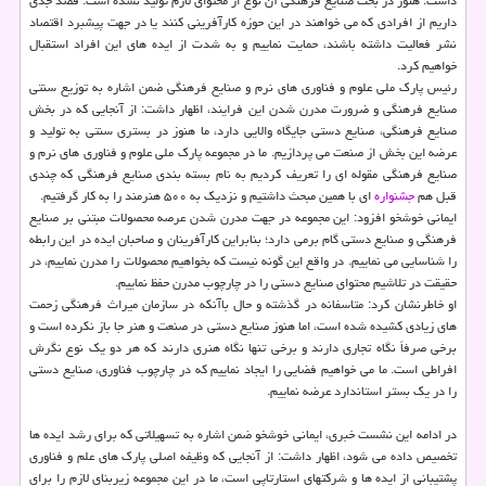
داشت: هنوز در بحث صنایع فرهنگی آن نوع از محتوای لازم تولید نشده است. قصد جدی
داریم از افرادی که می خواهند در این حوزه کارآفرینی کنند یا در جهت پیشبرد اقتصاد
نشر فعالیت داشته باشند، حمایت نماییم و به شدت از ایده های این افراد استقبال
خواهیم کرد.
رئیس پارک ملی علوم و فناوری های نرم و صنایع فرهنگی ضمن اشاره به توزیع سنتی
صنایع فرهنگی و ضرورت مدرن شدن این فرایند، اظهار داشت: از آنجایی که در بخش
صنایع فرهنگی، صنایع دستی جایگاه والایی دارد، ما هنوز در بستری سنتی به تولید و
عرضه این بخش از صنعت می پردازیم. ما در مجموعه پارک ملی علوم و فناوری های نرم و
صنایع فرهنگی مقوله ای را تعریف کردیم به نام بسته بندی صنایع فرهنگی که چندی
قبل هم
جشنواره
ای با همین مبحث داشتیم و نزدیک به ۵۰۰ هنرمند را به کار گرفتیم.
ایمانی خوشخو افزود: این مجموعه در جهت مدرن شدن عرصه محصولات مبتنی بر صنایع
فرهنگی و صنایع دستی گام برمی دارد؛ بنابراین کارآفرینان و صاحبان ایده در این رابطه
را شناسایی می نماییم. در واقع این گونه نیست که بخواهیم محصولات را مدرن نماییم، در
حقیقت در تلاشیم محتوای صنایع دستی را در چارچوب مدرن حفظ نماییم.
او خاطرنشان کرد: متاسفانه در گذشته و حال باآنکه در سازمان میراث فرهنگی زحمت
های زیادی کشیده شده است، اما هنوز صنایع دستی در صنعت و هنر جا باز نکرده است و
برخی صرفاً نگاه تجاری دارند و برخی تنها نگاه هنری دارند که هر دو یک نوع نگرش
افراطی است. ما می خواهیم فضایی را ایجاد نماییم که در چارچوب فناوری، صنایع دستی
را در یک بستر استاندارد عرضه نماییم.
در ادامه این نشست خبری، ایمانی خوشخو ضمن اشاره به تسهیلاتی که برای رشد ایده ها
تخصیص داده می شود، اظهار داشت: از آنجایی که وظیفه اصلی پارک های علم و فناوری
پشتیبانی از ایده ها و شرکتهای استارتاپی است، ما در این مجموعه زیربنای لازم را برای