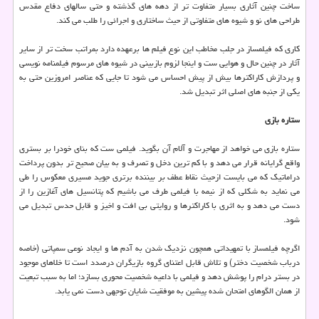
ساخت چنین آثاری بسیار متفاوت تر از دهه های گذشته و حتی سالهای دفاع مقدس
طراحی های نو و شیوه های متفاوتی از حیث ساختاری و اجرائی را طلب می کند.
کاری که فیلمساز در جلب مخاطب این نوع فیلم ها برعهده دارد بمراتب سخت تر از سایر
آثار در چنین حال و هوایی ست و اینجا لزوم بازبینی در شیوه های مرسوم فیلمنامه نویسی
و پردازش کاراکترها بیش از پیش احساس می شود تا جایی که عناصر امروزین حتی به
یکی از جنبه های اصلی اثر تبدیل شد.
ستاره بازی
ستاره بازی می خواهد از مهاجرت و آلام آن بگوید. فیلمی ست که بنای خودرا بر بستری
واقع گرایانه قرار می دهد و با کم ترین دخل و تصرف و به بیان صحیح تر بدون پرداخت
دراماتیک که می بایست ازحیث نقاط عطف بر بیننده برتری جوید مسیری معکوس را طی
می نماید به شکلی که از نیمه با فیلمی طرف می باشیم که پتانسیل های آغازین را از
دست می دهد و به اثری با کاراکترها و روایتی بی افت و اخیز و قابل حدس تبدیل می
شود.
اگرچه فیلمساز با تمهیداتی همچون نزدیک شدن به آدم ها و ایجاد نوعی سمپاتی (خاصه
درباب شخصیت دختر) و تلاش قابل اعتنای گروه بازیگران درصدد است تا خلاهای موجود
در بستر درام را پوشش دهد و فیلمی با داعیه شخصیت محوری بسازد؛ اما به سبب تبعیت
از همان الگوهای امتحان شده پیشین به موفقیت شایان توجهی دست نمی یابد.