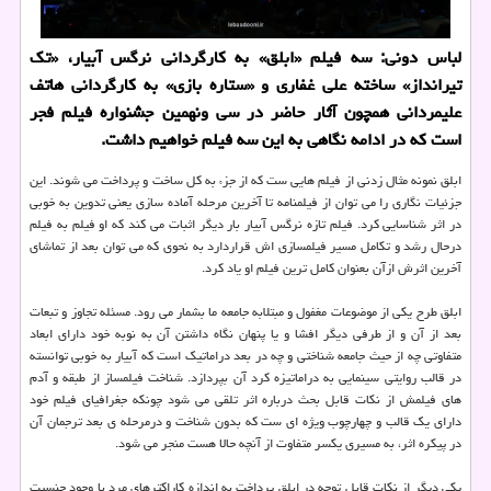
لباس دونی: سه فیلم «ابلق» به کارگردانی نرگس آبیار، «تک
تیرانداز» ساخته علی غفاری و «ستاره بازی» به کارگردانی هاتف
علیمردانی همچون آثار حاضر در سی ونهمین جشنواره فیلم فجر
است که در ادامه نگاهی به این سه فیلم خواهیم داشت.
ابلق نمونه مثال زدنی از فیلم هایی ست که از جزء به کل ساخت و پرداخت می شوند. این
جزئیات نگاری را می توان از فیلمنامه تا آخرین مرحله آماده سازی یعنی تدوین به خوبی
در اثر شناسایی کرد. فیلم تازه نرگس آبیار بار دیگر اثبات می کند که او فیلم به فیلم
درحال رشد و تکامل مسیر فیلمسازی اش قراردارد به نحوی که می توان بعد از تماشای
آخرین اثرش ازآن بعنوان کامل ترین فیلم او یاد کرد.
ابلق طرح یکی از موضوعات مغفول و مبتلابه جامعه ما بشمار می رود. مسئله تجاوز و تبعات
بعد از آن و از طرفی دیگر افشا و یا پنهان نگاه داشتن آن به نوبه خود دارای ابعاد
متفاوتی چه از حیث جامعه شناختی و چه در بعد دراماتیک است که آبیار به خوبی توانسته
در قالب روایتی سینمایی به دراماتیزه کرد آن بپردازد. شناخت فیلمساز از طبقه و آدم
های فیلمش از نکات قابل بحث درباره اثر تلقی می شود چونکه جغرافیای فیلم خود
دارای یک قالب و چهارچوب ویژه ای ست که بدون شناخت و درمرحله ی بعد ترجمان آن
در پیکره اثر، به مسیری یکسر متفاوت از آنچه حالا هست منجر می شود.
یکی دیگر از نکات قابل توجه در ابلق پرداخت به اندازه کاراکترهای مرد با وجود جنسیت