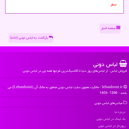
سفر
صفحه اخبار
بازگشت به لباس دونی (خانه)
لباس دونی
فروش لباس : از لباس‌های روز دنیا تا کلاسیک‌ترین طرحها همه چی در لباس دونی
lebasdooni.ir - مالکیت معنوی سایت لباس دونی متعلق به مالک آن (Lebasdooni) می
باشد - 1396 -1405
میانبرهای لباس دونی
درباره ما
بک لینک در لباس دونی
رپورتاژ در لباس دونی