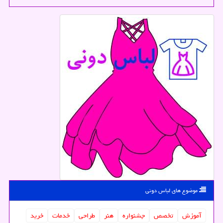
موضوع های لباس دونی
آموزش
تخصص
جشنواره
هنر
طراحی
خدمات
خرید