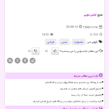
منبع:
لباس دونی
23:48:15
1399/11/16
1570
5
/
0.0
تگهای خبر:
جشنواره
,
جنس
,
طراحی
این مطلب لباسدونی را می پسندید؟
(0)
(0)
X
تازه ترین مطالب مرتبط
مد و پوشاک پل جدیدی برای همکاریهای ایران و قزاقستان
شروع کمپین سریال های صوتی در فیدیبو
محصول جدید تسلا از راه رسید
باید برخاست را برای تماشاچی نبودن در بزنگاه های تاریخ طراحی کردیم
نظرات بینندگان در مورد این مطلب