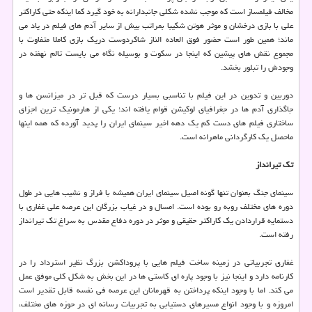
مخالف فیلمساز است که موجب نشده شکلی جانبدارانه به خود گیرد کما اینکه حتی کاراکتر
علی با بازی درخشان و موثر هوتن شکیبا بمراتب بیش از سایر آدم های فیلم در یاد می
ماند؛ همین طور است حضور فوق العاده الناز شاکردوست دریک بازی کاملا متفاوت با
مجموع نقش های پیشین که اینجا در سکوت و بوسیله نگاه می بایست تالم نهفته در
وجودش را تبلور بخشد.
دوربین و تدوین در این فیلم با تناسبی بسیار درست که قبل تر در میزانسن ها و
جاگذاری آدم ها در جغرافیای لوکیشن قوام یافته اند؛ یکی از هارمونیک ترین اجزای
ساختاری فیلم های دست کم یک دهه اخیر سینمای ایران را پدید آورده که همه اینها
ماحصل یک کارگردانی ماهرانه است.
تک تیرانداز
سینمای جنگ بعنوان تنها گونه اصیل سینمای ایران همیشه با فراز و نشیب هایی در طول
دوره های مختلف روبه رو بوده است. امسال و در غیاب بزرگان این عرصه علی غفاری با
دستمایه قراردادن یک کاراکتر حقیقی و موثر در دوره دفاع مقدس به سراغ تک تیرانداز
رفته است.
غفاری تجربیاتی در زمینه ساخت فیلم هایی با پروداکشن بزرگ نظیر استرداد را در
کارنامه دارد و اینجا نیز با وجود پاره ای کاستی ها در این بخش به شکل کلی موفق عمل
می کند. اما با وجود اینکه پرداختن به قهرمانان این عرصه فی نفسه قابل تقدیر است
امروزه و با وجود انواع مسیرهای دستیابی به تجربیات رسانه ای در حوزه های مختلف،