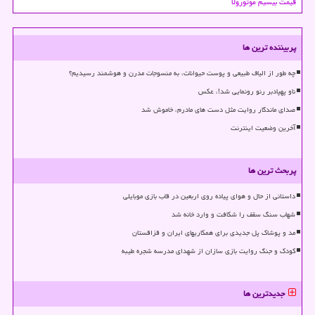
قیمت بیسیم موتورولا
پربیننده ترین ها
چه طور از الیاف طبیعی و پوست حیوانات، به منسوجات مدرن و هوشمند رسیدیم؟
ناو پهپادبر رنو رونمایی شد!، عکس
صدای ماندگار روایت مثل دست های مادرم، خاموش شد
آخرین وضعیت اینترنت
پربحث ترین ها
داستانی از حال و هوای پیاده روی اربعین در قاب بازی موبایلی
شهاب سنگ سقف را شکافت و وارد خانه شد
مد و پوشاک پل جدیدی برای همکاریهای ایران و قزاقستان
کودک و جنگ روایت بازی سازان از شهدای مدرسه شجره طیبه
جدیدترین ها