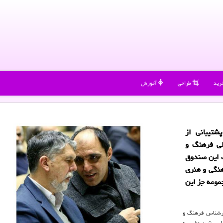
رید
طراحی
آموزش
شتیبانی از
الی فرهنگ و
ت این صندوق
هنگی و هنری
جموعه جز این
کارشناس فرهنگ و
امل پیشین مؤسسه