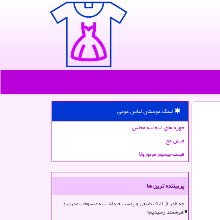
لینک دوستان لباس دونی
حوزه های انتخابیه مجلس
فیش حج
قیمت بیسیم موتورولا
پربیننده ترین ها
چه طور از الیاف طبیعی و پوست حیوانات، به منسوجات مدرن و
هوشمند رسیدیم؟