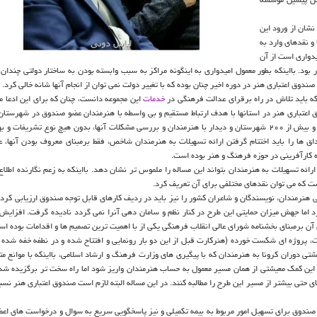
نشان از ورود این
 و نقدهای وارد به
یدواری است از آن
بود. بااینکه بطور معمول امیدواری به اینگونه مراکز به سبب وابسته بودن به ساختار دولتی چندان 
دوق اعتباری هنر در دوره اخیر چنان بوده که با تغییر دولت نمی توان از انجام آنها شانه خالی کرد.
لکه باید تلاش در راه برقرای عدالت فرهنگی در
خدمات
این مجموعه دانست، چنان که برای این ادعا 
تباری هنر در استانها با هدف ارتباط مستقیم و بی واسطه با هنرمندان عضو صندوق در شهرستان 
همان مصداق هاست. در طول چهار سال اخیر ۲۵ سفراستانی به ۲۳ استان و بیش از ۲۰۰ شهرستان و دیدار با هنرمندان و بررسی مشکلات آنها، بدون هیچ نوع تشر
ق ها را باید اختتام گرفتن ارائه تسهیلات به هنرمندان شاخص، فقط برمبنای معروف بودن آنها، عن
ه کارآفرینی در حوزه فرهنگ و هنر بوده است.
رائه تسهیلات به هنرمندان بتواند این مساله را ملموس تر نشان دهد. بااینکه به زعم نگارنده اطلاع
ست که می توان نقدهای مختلفی برای آن تعریف کرد.
نرمندان، نویسندگان و شاعران کشور را نیز باید در ردیف کارهای قابل توجه صندوق ارزیابی کرد. 
آن برمبنای بخشنامه شورای عالی انقلاب فرهنگی یکی از با اهمیت ترین تصمیم ها و اقدامات بوده اس
، پروژه ای شکست خورده (هنرکارت قبل از این دو بار رونمایی و افتتاح شده و در نطفه خفه شده ب
تی دوران کرونا به هنرمندان که با پیگیری های وزارت فرهنگ و ارشاد اسلامی، بااینکه با موانع متع
 این کمک معیشتی از همان مسیر معمول به حساب هنرمندان واریز شود اما راه سخت تر برگزیده شد ت
ی حتی بیشتر از مسیر این طرح را مطالبه کنند. در این مساله البته لازم است صندوق اعتباری هنر نسب
 از صندوق برای تسهیل امور مربوط به بیمه تکمیلی و نیز پاسخگویی سریع به سوال و درخواست های اعض