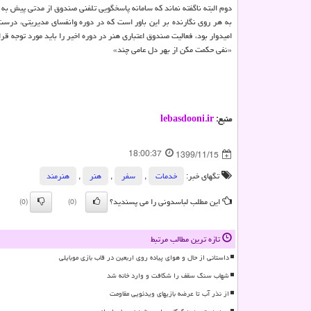
دوم البته ناگفته نماند که سامانه پاسخگویی تلفنی صندوق از مدتی پیش ب
به هر روی نگارنده بر این باور است که در دوره وانفسای مدیریتی، درست
امیدوار بود، فعالیت صندوق اعتباری هنر در دوره اخیر را باید مورد توجه ق
«نفی حکمت مکن از بهر دل عامی چند»
منبع:
lebasdooni.ir
18:00:37
1399/11/15
تگهای خبر:
خدمات
,
سفر
,
هنر
,
هنرمند
این مطلب لباسدونی را می پسندید؟
(0)
(0)
تازه ترین مطالب مرتبط
داستانی از حال و هوای پیاده روی اربعین در قاب بازی موبایلی
شهاب سنگ سقف را شکافت و وارد خانه شد
از نذر آب تا عرضه بازیهای ویدئویی مقاومت