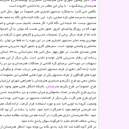
هنرمندان پیشکسوت - با بیان این مطلب در یادداشتی، افزوده است:
نگاهی حتی گذرا به عملکرد صندوق اعتباری هنر خصوصاً در چهار سال اخیر 
مجموعه به عرصه های تازه حمایتی دارد. این نکته البته مانع نگاه به ضعف ها
صندوق نیست. اما نتیجه این نگاه گذرا، اگر منصف باشیم، سبب خوشی و ام
جهت که در روزگار وانفسای امروز، هنوز جایی هست که بتوان به آن امیدوار 
ماند اما از طرف دیگر برخی از تصمیمات مدیریتی و کارهای صورت گرفته در صن
مهمترین وجه تمایز صندوق اعتباری هنر در این دوره را نه فقط می توان، ب
مشخص و واضحی موجود است. سفرهای کاری و حضور گروه مدیریتی صندوق اع
رسانه ای، رفتار مدیریتی قابل توجه و تقدیر است. یکی دیگر از این مصدا
تسهیلات در دوره اخیر برمبنای گره گشایی از مشکلات هنرمندان و نیز در را
شاید ارائه آمار دقیق از طرف صندوق اعتباری هنر درباب تعداد و چگونگی ا
حوزه های گوناگون از طرف صندوق یکی از حوزه هایی فعالیتی این مجموعه ا
سامان دهی دو طرح تکریم و مستمری هنرمندان با همراهی شورای ارزشیابی ه
طرح، خصوصاً در طرح تکریم
هنرمندان
برابری طرح تکریم در تعداد مشمولان و میزان حمایت و نیز ساختارمند شدن 
اجرای طرح هنر کارت یکی دیگر از اقدامات صندوق در دوره اخیر بوده است
وضعیت کرونا به خوبی احیا شد و مورد استفاده قرار گرفت. ارائه کمک معیش
شد فرصتی فراهم نمود تا هنرکارت احیا شود. شاید را ساده تر آن بود که
شود. حالا هنرمندان دارای هنرکارت در آینده هم می توانند مطالبه حمایت ها
رسانی شفاف اقدام نماید تا هرگونه سوال پاسخ داده شود.
در کنار آنچه گفته شد اما باید به دو نکته بی توجه نبود؛ انتظار هنرمندان