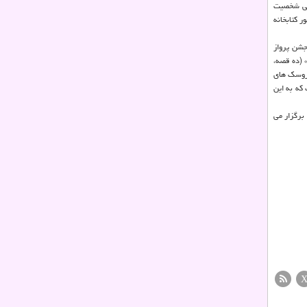
رفی شخصیت
ر کتابخانه
جشن پرواز
» (ده قصه،
عروسک های
که به این
 برگزار می