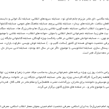
ه عکاسی «ای مادر عزیزم جانم فدای تو»، مسابقه سرودهای انقلابی، مسابقه تک خوانی و دابسم
افعان سلامت «فرشته های بیدار»، مسابقه نقاشی پرچم، مسابقه نماهنگ های نجومی، مسابقه کتابخوان
ی با محوریت انقلاب اسلامی، مسابقه «قصه گویی-نقاشی پدربزرگ ها و مادربزرگ ها»، مسابقه «عکاس
 بیت های زیبا، مسابقه شعرخوانی اشعار انقلابی با عنوان «جوانه های انقلاب»، مسابقه نقاشی با مو
 چون...»، مسابقه خوانش متون انقلابی در قالب پادکست ویژه کودکان، مسابقه کتابخوانی جایگاه زن د
رفی شخصیت شهدای هسته ای کشور (ساخت کلیپ و... )، مسابقه خوش نویسی «طراوت باران»، مسا
نویسی «برایم از انقلاب بگو»، مسابقه بازی های بومی محلی، مسابقه کارت پستال سازی، مسابقه انشانویسی با موضوع «اگر من در سال ۵۷
 در دهه مبارک فجر است.
رامی داشت روز زن، ویژه برنامه های شعرخوانی مربیان به مناسب میلاد حضرت زهرا و هفته زن، تولی
زهرا(س)، کارگاه کاردستی ویژه روز مادر، مسابقه کتابخوانی جایگاه زن در خانواده برمبنای ک
جرای موسیقی و دلنوشته برای مادران، بزرگداشت حضرت فاطمه(س) و مقام مادر در قالب کلاژ، قدردانی 
اسی با موضوع مادر و... در صفحه های مجازی کانون برگزار می گردد.
امام خمینی(ره) به ایران اسلامی، معرفی شخصیت امام خمینی بعنوان معمار انقلاب اسلامی، معرفی ای