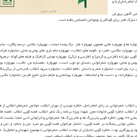
 امام راحل(ره) و
رس kpf.ir و صفحه های رسمی کانون پرورش
 مبارک فجر برای کودکان و نوجوانان اختصاص یافته است.
واره ها و مهرواره هایی همچون مهرواره طنز «یک وعده لبخند»، مهرواره نقاشی «رسم پاکان»، جش
، مهرواره عکاسی «فجر» و «کوچه های انقلاب»، مهرواره جام بازی های بومی و محلی، جشنواره طراحی
گویی دوزبانه (فارسی و کردی) و (فارسی و ترکی)، مهرواره موشن گرافیک و فیلم های کوتاه «رهروان
می و محلی، مهرواره شعرخوانی «صدای تو خوب است»، مهرواره «همسایه من، تالاب»، مهرواره نور
ن «رد پای امید»، جشنواره شعر و داستان «قلم انقلاب»، جشنواره سرود انقلاب، قدردانی از برگزیدگ
ای «نیلوفرانه» و «دست ها و لبخندها»، مهرواره پویانمایی و فیلم سازی خلیج فارس، جشنواره عکس 
انقلاب، شعرخوانی در رثای امام راحل، خاطره نویسی از دوران انقلاب، خوانش شعرهای انقلابی از 
ر انقلاب، خاطره گویی خانواده معزز شهدا، ویژه برنامه زنگ شعر انقلاب، قصه گویی انقلاب «قصه ها
و راهپیمایی ۲۲ بهمن، خاطره گویی پدربزرگ ها و مادربزرگ ها، شعرخوانی و اثرخوانی ادبی اعضا، نشس
«نقش حواس پنجگانه در قصه گویی»، انتشار فراخوان قصه گویی دو نفره «من و بابام» و «من و م
ه گویی ۹۰ ثانیه ای با عنوان «روزی بود و روزگاری بود»، خاطره گویی جانبازان از حوادث انقلاب، شعرخوانی با موضوع شهیدان و امام(ره
ی مراکز کانون در چهل ودومین سالگرد پیروزی انقلاب اسلامی است.