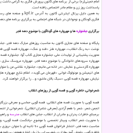
امام خمینی(ره) برخی از برنامه های کانون پرورش فکری به گرامی داشت یاد
پاسداشت روز زن و مقام مادر اختصاص یافته است.
به همین دلیل پرتال اینترنتی کانون به آد
فکری کودکان و نوجوانان در شبکه های اجتماعی به برگزاری برنامه های دهه
برگزاری
جشنواره
ها و مهرواره های گوناگون با موضوع دهه فجر
پایگاه و صفحه های مجازی کانون به مناسبت روزهای مبارک دهه فجر، جشن
نوشت «به رنگ انقلاب»، مهرواره طنز «قند و نمک»، مهرواره قصه گویی فجر
محوریت پشتیبانی از تولیدات ملی، جشنواره مجازی کتاب آوا، جشنواره قصه 
مهرواره سرودهای خانوادگی با موضوع دهه فجر، مهرواره عروسک سازی بو
مهرواره کاردستی و نمایش «در خانه می مانیم»، جشنواره نقاشیِ من با عنوا
های انیمیشن و مونولوگ خوانی «قهرمان می گوید»، اعلام نتایج مهرواره ه
نیایش، مهرواره قصه گویی «سبک بالان عاشق» و... را برگزار خواهند کرد.
شعرخوانی، خاطره گویی و قصه گویی از روزهای انقلاب
قصه گویی با محوریت قصه های انقلابی، قصه گویی حماسی و معرفی بزرگان 
انجمن شعر، شعر با طعم آزادی (معرفی شاعران انقلابی)، شعرخوانی از اشعا
برمبنای خاطرات پدران و مادران از انقلاب، جشن های انقلاب
مدرسه
با محوریت شعر انقلاب، وبینار تخصصی با موضوع «پادکست قصه گویی» و 
مناسبت دهه فجر، انتشار فراخوان قص
خاطره گویی «خوش آمد بهاران»، شعرسرایی با زبان اشاره همچون برنامه ها