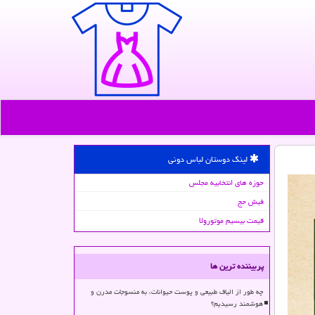
لینک دوستان لباس دونی
حوزه های انتخابیه مجلس
فیش حج
قیمت بیسیم موتورولا
پربیننده ترین ها
چه طور از الیاف طبیعی و پوست حیوانات، به منسوجات مدرن و
هوشمند رسیدیم؟