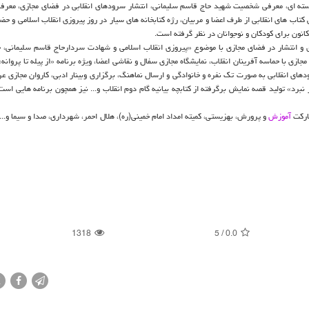
هسته ای، معرفی شخصیت شهید حاج قاسم سلیمانی، انتشار سرودهای انقلابی در فضای مجازی، مع
 کتاب های انقلابی از طرف اعضا و مربیان، رژه کتابخانه های سیار در روز پیروزی انقلاب اسلامی و حضو
کانون برای کودکان و نوجوانان در نظر گرفته است.
 و انتشار در فضای مجازی با موضوع «پیروزی انقلاب اسلامی و شهادت سردارحاج قاسم سلیمانی، 
جازی با حماسه آفرینان انقلاب، نمایشگاه مجازی سفال و نقاشی اعضا، ویژه برنامه «از پیله تا پروانه
رودهای انقلابی به صورت تک نفره و خانوادگی و ارسال نماهنگ، برگزاری وبینار ادبی، کاروان مجازی 
د» تولید قصه نمایش برگرفته از کتابچه بیانیه گام دوم انقلاب و... نیز همچون برنامه هایی است 
شارکت
آموزش
و پرورش، بهزیستی، کمیته امداد امام خمینی(ره)، هلال احمر، شهرداری، صدا و سیما و...
1318
5
/
0.0
X