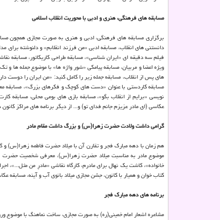
مسابقه های فرهنگی، هنری و ادبی با محوریت انقلاب اسلامی
برگزاری مسابقه های فرهنگی، ادبی و هنری به صورت مجازی همچون مسابق
دانستنی های انقلاب، مسابقه ادبی «من فرزند انقلابم» و دلنوشته برای مد
فیلم سه دقیقه ای «ایران شناسی»، مسابقه طراحی کاریکاتور، مسابقه نقاش
ویژه اعضا و مربیان، مسابقه پیامکی «شور واژه ها» با موضوع جمله ها و تک
های پس از انقلاب، مسابقه جمله زیر را کامل کنید: «من ایران را دوست دارم
مسابقه کاردستی با عنوان «دست های کوچک و فکرهای بزرگ»، مسابقه مع
عکاسی (ای مادر عزیزم جانم فدای تو) و... از دیگر برنامه های مراکز کانون
گرامی داشت ولادت حضرت زهرا(س) و بزرگ داشت مقام مادر
هم زمان با دهه مبارک فجر و تقارن آن با میلاد حضرت فاطمه زهرا(س) و گ
موضوع مادر به مناسبت میلاد حضرت زهرا(س)، معرفی شخصیت حضرت فاطمه 
خانواده»، کاشت یک نهال برای مادرم، کارگاه نقاشی «مادرِ من مثل...»، ا
کتاب خوان و همیار با کانون، جشن مجازی میلاد بانوی آب و آینه، مسابقه عک
برنامه های دهه مبارک فجر
مشاعره اشعار امام خمینی(ره) به صورت مجازی، ساخت نماهنگ با موضوع ورود 