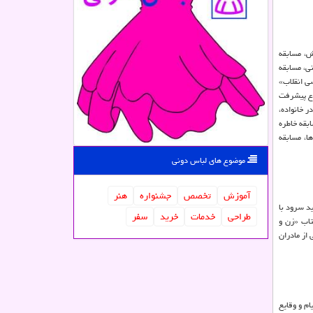
ش، مسابقه
ی، مسابقه
ی انقلاب»
ضوع پیشرفت
ر خانواده،
بقه خاطره
 بودم»، مسابقه ادبی سردار دل ها، مسابقه
موضوع های لباس دونی
آموزش
تخصص
جشنواره
هنر
د سرود با
طراحی
خدمات
خرید
سفر
تاب «زن و
از مادران
ام و وقایع