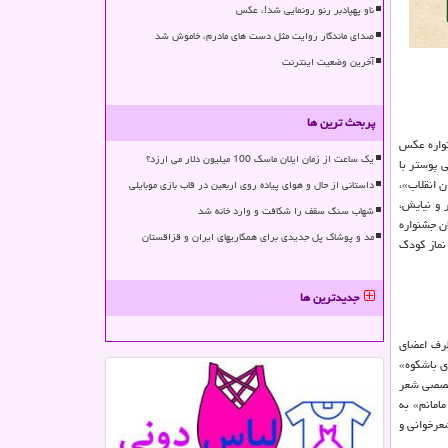
ناو پهپادبر رنو رونمایی شد!، عکس
صدای ماندگار روایت مثل دست های مادرم، خاموش شد
آخرین وضعیت اینترنت
پربحث ترین ها
نواره عکس
یک ساعت از زمان ایلان ماسک 100 میلیون دلار می ارزد؟
 پوستر با
 انقلاب»،
داستانی از حال و هوای پیاده روی اربعین در قاب بازی موبایلی
 و نیایش،
شهاب سنگ سقف را شکافت و وارد خانه شد
ان جشنواره
مد و پوشاک پل جدیدی برای همکاریهای ایران و قزاقستان
نماز کودک
جدیدترین ها
طرف اعضای
ی باشکوه»
ت تخصصی شعر
امانم» به
)، شعرخوانی و