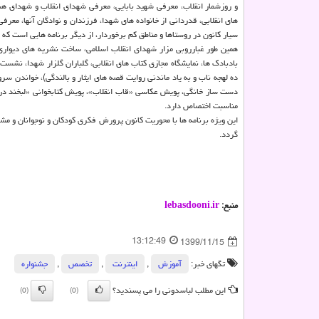
و روزشمار انقلاب، معرفی شهید بابایی، معرفی شهدای انقلاب و شهدای 
های انقلابی، قدردانی از خانواده های شهدا، فرزندان و نوادگان آنها، معرفی
سیار کانون در روستاها و مناطق کم برخوردار، از دیگر برنامه هایی است که 
همین طور غبارروبی مزار شهدای انقلاب اسلامی، ساخت نشریه های دیواری
بادبادک ها، نمایشگاه مجازی کتاب های انقلابی، گلباران گلزار شهدا، نشست م
ده لهجه ناب و به یاد ماندنی روایت قصه های ایثار و بالندگی)، خواندن س
دست ساز خانگی، پویش عکاسی «قاب انقلاب»، پویش کتابخوانی «لبخند در نبر
مناسبت اختصاص دارد.
این ویژه برنامه ها با محوریت کانون پرورش فکری کودکان و نوجوانان و م
گردد.
منبع:
lebasdooni.ir
13:12:49
1399/11/15
تگهای خبر:
آموزش
,
اینترنت
,
تخصص
,
جشنواره
این مطلب لباسدونی را می پسندید؟
(0)
(0)