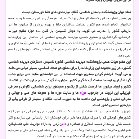
تمام توان پژوهشکده باستان شناسی، کفافِ نیازمندی های فقط خوزستان نیست
وی ضمن اشاره به این که ساختار فعلی وزارت میراث فرهنگی در این عرصه با وجود همه
تلاشهای انجام شده، هم اکنون بضاعت ساختاری حفظ و بهره برداری از میلیون ها اثر
تاریخی کشور را ندارد، می گوید: به دوش کشیدن بار کلان سه حوزه عظیم میراث
فرهنگی، گردشگری و صنایع دستی نیازمند بازبینی اساسی در ساختار این وزارتخانه
است، همان گونه که تمام توان پژوهشکده دیرینه شناسی فقط از بُعد علمی (و نه اداری و
اجرایی) در یک شرایط ایده آل کفاف نیازمندی های فنیِ استانی مانند خوزستان را هم
نمی دهد.
این عضو هیات علمی پژوهشکده دیرینه شناسی کشور؛ تاسیس «سازمان دیرینه شناسی
کشور» در زیر مجموعه این وزارتخانه را برای تحقق دو هدف اساسی، بسیار حیاتی می داند
و می گوید: فراهم کردن بستری جهت استفاده از این توانمندی عظیم ملی برای جذب
گردشگران و توسعه صنعت گردشگری کشور بعنوان جایگزینی جدی برای نفت در اقتصاد
کشور و ایجاد میلیون ها فرصت شغلی از یکسو و همینطور برای شناسایی، کاوش و معرفی
فیزیکی این ثروت در چارچوب
موزه
ها و سایت موزه ها و محوطه های ملی و جهانی و
معرفی علمی و پژوهشی این داشته ها به صورت کتاب، مقاله و سمینار از طرفی یکی از
نیازهای اساسی کشور است.
نوروزی با تکیه بر این که غفلت از ایجاد یک ساختار قویِ علمی و اجرایی در بین تازه
کشورهای کوچکی که با صرف میلیاردها دلار برای خودشان آثار باستانی می سازند و اگر
دست شان برسد از دست اندازی و مصادره و
دامن
زدن به تاراج مواریث ملی همسایگان
هم ابایی ندارند، ادامه می دهد: زنگ خطر «بر باد رفتن تمام این ذخایر ملی و سرمایه
های پایدار این نسل و نسل های آینده کشور» به صدا در آمده است.