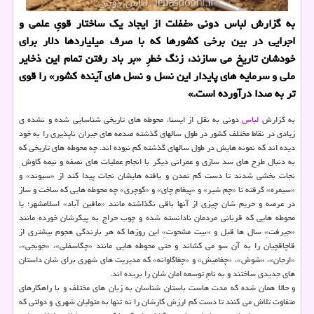
به گزارش لباس دونی «غفلت از ایجاد یک ساختار قویِ علمی و
اجرایی در بین برخی کشورها که با صرف میلیاردها دلار برای
خودشان تاریخ می سازند، زنگ خطرِ «بر باد رفتن تمام این ذخایر
ملی و سرمایه های پایدار این نسل و نسل های آینده کشور» را قوی
تر به صدا درآورده است.»
به گزارش
لباس
دونی به نقل از ایسنا، محوطه های تاریخی شناسایی شده و نشده ی
زیادی در نقاط مختلف کشور در طول سالهای گذشته صدمه های جبران ناپذیری را به خود
دیده اند که نمونه هایش در طول سالهای گذشته کم نبوده اند. چه محوطه های تاریخی که
به دنبال طرح های سد سازی و عمرانی دیگر با انجام عملیات های نصفه و نیمه کاوش ِ
نجات بخشی شدند تا دست کم تمدن و یافته هایشان نجات پیدا کند از «سیوند» و
«سیمره» گرفته تا «چم شیر» و «پیغام چای» و «کوچری» چه محوطه هایی که ساخت و ساز
در عرصه و حریم شان چیزی از آنها باقی نگذاشته مانند «مافین آباد» اسلامشهر؛ یا
محوطه هایی که قربانی مردمان نادانسته شده و چوب حراج به پیکرشان خورده مانند
«جیرفت»ِ سال ها قبل و «بیت مشحوت»ِ این روزها که هر بارندگی هجوم بیشتری از
قاچاقچیان را به آن سو می کشاند و حتی محوطه هایی مانند «چگاسفلی»، «جوبجی»،
«ارجان»، «شوش»، «چغامیش» و «چغاگاوانه» که مدیریت های شهری برای شان داستان
های جدیدی ساختند و به نامِ توسعه امان شان را بریده اند.
و حالا همان شده که مدت هاست باستان شناسان به زبان های مختلف و با راهکارهای
متفاوت تلاش می کنند تا دست کم ارزش کارشان را نه تنها به متولیان شهری و دولتی که