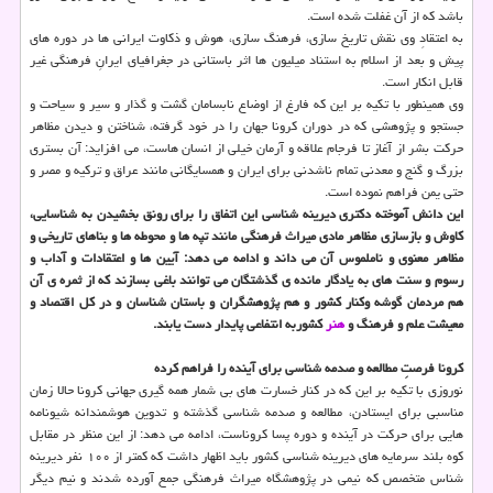
باشد که از آن غفلت شده است.
به اعتقادِ وی نقش تاریخ سازی، فرهنگ سازی، هوش و ذکاوت ایرانی ها در دوره های
پیش و بعد از اسلام به استناد میلیون ها اثر باستانی در جغرافیای ایرانِ فرهنگی غیر
قابل انکار است.
وی همینطور با تکیه بر این که فارغ از اوضاع نابسامان گشت و گذار و سیر و سیاحت و
جستجو و پژوهشی که در دوران کرونا جهان را در خود گرفته، شناختن و دیدن مظاهر
حرکت بشر از آغاز تا فرجام علاقه و آرمان خیلی از انسان هاست، می افزاید: آن بستری
بزرگ و گنج و معدنی تمام ناشدنی برای ایران و همسایگانی مانند عراق و ترکیه و مصر و
حتی یمن فراهم نموده است.
این دانش آموخته دکتری دیرینه شناسی این اتفاق را برای رونق بخشیدن به شناسایی،
کاوش و بازسازی مظاهر مادی میراث فرهنگی مانند تپه ها و محوطه ها و بناهای تاریخی و
مظاهر معنوی و ناملموس آن می داند و ادامه می دهد: آیین ها و اعتقادات و آداب و
رسوم و سنت های به یادگار مانده ی گذشتگان می توانند باغی بسازند که از ثمره ی آن
هم مردمان گوشه وکنار کشور و هم پژوهشگران و باستان شناسان و در کل اقتصاد و
معیشت علم و فرهنگ و
هنر
کشوربه انتفاعی پایدار دست یابند.
کرونا فرصتِ مطالعه و صدمه شناسی برای آینده را فراهم کرده
نوروزی با تکیه بر این که در کنار خسارت های بی شمار همه گیری جهانی کرونا حالا زمان
مناسبی برای ایستادن، مطالعه و صدمه شناسی گذشته و تدوین هوشمندانه شیونامه
هایی برای حرکت در آینده و دوره پسا کروناست، ادامه می دهد: از این منظر در مقابل
کوه بلند سرمایه های دیرینه شناسی کشور باید اظهار داشت که کمتر از ۱۰۰ نفر دیرینه
شناس متخصص که نیمی در پژوهشگاه میراث فرهنگی جمع آورده شدند و نیم دیگر