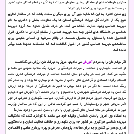
بعنوان بازمانده های از ساختار پیشین سازمان میراث فرهنگی در تمام استان های کشور
در سمت های نا مربوط و پراکنده قرار دارند.
وی ضمن اشاره به این که شاید باور آن برای دیگران سخت باشد که در ساختار اداری
هیچ یک از ادارات کل میراث فرهنگی استان ها یک معاونت، بخش و دفتری به نام
دیرینه شناسی وجود ندارد، اضافه می کند: در طرف مقابل حدود ۵۰ گروه دیرینه
شناسی در دانشگاه های کشور چند صد دیرینه شناس از مقاطع کاردانی تا دکتری فارغ
التحصیل شده یا مشغول به تحصیل هستند. در واقع سرمایه ی انسانی عظیمی برای
ساماندهی دیرینه شناسی کشور در اختیار گذاشته اند که متاسفانه حدودا همه بیکار
مانده اند.
اگر توقع مان را به مردم
آموزش
می دادیم، امروز به میراث مان ارزش می گذاشتند
او شناخت، نگهداری و حفاظت از میراث فرهنگی را امروزه یک مطالبه عمومی می داند و
تاکید می کند: هر چند در یکی دو سال گذشته حفاظت از میراث فرهنگی قدری تحت
الشعاع رکود اقتصادی و گرفتاری های ناشی از تحریم ها و بیماری ها بوده و به ظاهر کم
رنگ شده است، اما اگر در دو دهه پیش ما (میراث فرهنگی) از مردم توقع ارزش
گذاشتن به میراث فرهنگی شهرشان را داشتیم و با ابزار مختلف آنرا آموزش می دادیم و
ترویج می کردیم، امروز مردم هم از ما ارزش گذاری، صیانت، نگهداری و معرفی در خور
آثار تاریخی شهر و روستایشان را طلب می کردند، غافل از این که در ساختار وزارت
میراث فرهنگی در تمام استان های کشور چیزی با نام «باستان شناسی» وجود ندارد!
به اعتقاد وی امروز باستان شناسان وظیفه خود می دانند تا گوشزد کنند که تشکیلات
دیرینه شناسی فراگیری در کشور چه برای نگهداری و حفاظت فعالیت اداری و پاسخگویی
اداری و عمرانی کشور و چه برای مطالعه، پژوهش، معرفی و بهره برداری علمی و اقتصادی
از این دریای بیکران وجود ندارد.