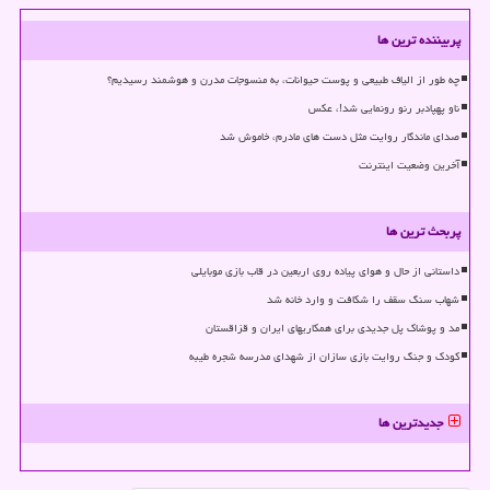
پربیننده ترین ها
چه طور از الیاف طبیعی و پوست حیوانات، به منسوجات مدرن و هوشمند رسیدیم؟
ناو پهپادبر رنو رونمایی شد!، عکس
صدای ماندگار روایت مثل دست های مادرم، خاموش شد
آخرین وضعیت اینترنت
پربحث ترین ها
داستانی از حال و هوای پیاده روی اربعین در قاب بازی موبایلی
شهاب سنگ سقف را شکافت و وارد خانه شد
مد و پوشاک پل جدیدی برای همکاریهای ایران و قزاقستان
کودک و جنگ روایت بازی سازان از شهدای مدرسه شجره طیبه
جدیدترین ها