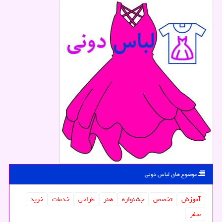
موضوع های لباس دونی
آموزش
تخصص
جشنواره
هنر
طراحی
خدمات
خرید
سفر