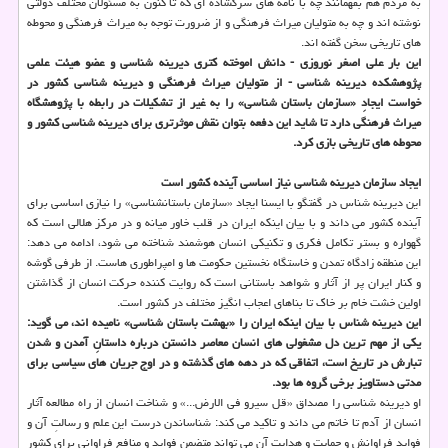
به مردم هم بفهمانند چه با نامه های سرگشاده ای که تا کنون به مسئولان مختلف دولتی
نوشته اند و چه به متولیان میراث فرهنگی و از ضرورت توجه به میراث فرهنگی و محوطه
های تاریخی سخن گفته اند.
این بار علی اصغر نوروزی - دانش اموخته کتری دیرینه شناسی و عضو هیئت علمی
پژوهشکده دیرینه شناسی - از متولیان میراث فرهنگی و دیرینه شناسی کشور در
خواست ایجادِ «سازمان باستان شناسی» را به غیر از تشکیلات در رابطه با پژوهشگاه
میراث فرهنگی دارد تا شاید این دفعه بتوان نقش موثرتری برای دیرینه شناسی کشور و
محوطه های تاریخی بازی کرد.
ایجاد سازمان دیرینه شناسی نیاز اساسی آینده کشور است
این دیرینه شناس در گفتگو با ایسنا ایجاد «سازمان باستانشناسی» را نیازی اساسی برای
آینده کشور می داند و با بیان اینکه ایران در قلب خاور میانه و در مرکز هلالی است که
گهواره و بستر تکامل فکری و تکنیکی انسان هوشمند شناخته می شود، ادامه می دهد:
این منطقه زادگاه تمدن و خاستگاه نخستین حکومت ها و امپراطوری هاست. از طرفی گوشه
و کنار ایران پر از آثار و شواهد باستانی است که روایت کننده حرکت انسان از گذاشتن
اولین خشت خام بر خاک تا بناهای اعجاب انگیز مختلف در کشور است.
این دیرینه شناس با بیان اینکه ایران را «بهشت باستان شناسی» نامیده اند، می گوید:
یکی از مهم ترین دل مشغولی های انسان معاصر دانستن درباره داستانِ آمدن و شدن
تبارش در تاریخ است، اتفاقی که در دهه های گذشته و در اوج جریان های سیاسی برای
مدتی دستاویز برخی گروه ها بود.
او دیرینه شناسی را مصداق «قل سیرو فی الارض...» و شناخت انسان از راه مطالعه آثار
انسان از آدم تا خاتم می داند و تاکید می کند: شناساندن درست این علم و رسالتِ آن و
فواید فراوانش و حمایت و هدایت آن می تواند متضمن فواید و منافع فراوانی برای کشور