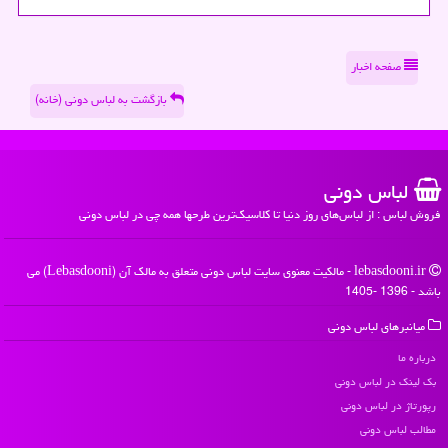
صفحه اخبار
بازگشت به لباس دونی (خانه)
لباس دونی
فروش لباس : از لباس‌های روز دنیا تا کلاسیک‌ترین طرحها همه چی در لباس دونی
lebasdooni.ir - مالکیت معنوی سایت لباس دونی متعلق به مالک آن (Lebasdooni) می
باشد - 1396 -1405
میانبرهای لباس دونی
درباره ما
بک لینک در لباس دونی
رپورتاژ در لباس دونی
مطالب لباس دونی