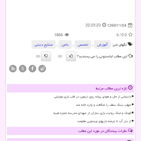
22:23:23
1399/11/04
1866
5
/
0.0
تگهای خبر:
آموزش
,
تخصص
,
دامن
,
صنایع دستی
این مطلب لباسدونی را می پسندید؟
(0)
(0)
X
تازه ترین مطالب مرتبط
داستانی از حال و هوای پیاده روی اربعین در قاب بازی موبایلی
شهاب سنگ سقف را شکافت و وارد خانه شد
کودک و جنگ روایت بازی سازان از شهدای مدرسه شجره طیبه
از نذر آب تا عرضه بازیهای ویدئویی مقاومت
نظرات بینندگان در مورد این مطلب