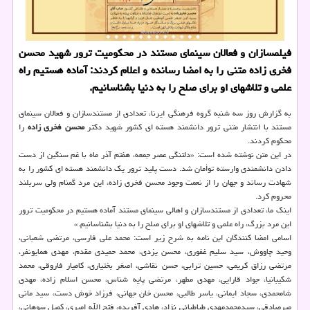
فیلمسازان و فعالان سینمای مستند در محكومیت ترور شهید محسن
فخری زاده متنی را به امضا رسانده و اعلام كردند: آماده هستیم راه
علمی و تلاشهای او برای صلح را به دنیا بشناسانیم.
به گزارش روز سه شنبه گروه فرهنگی ایرنا، تعدادی از مستندسازان و فعالان سینمای
مستند با انتشار متنی ترور دانشمند هسته ای کشور شهید دکتر
محسن فخری زاده
را
محکوم کردند.
در این متن نوشته شده است: «دلتنگی عصر جمعه، هفتم آذر ماه با غم سنگین از دست
دادن دانشمندی وارسته توأمان شد. دست پلید ترور یک دانشمند هسته ای کشور را به
شهادت رساند و جهان را از نعمت وجود محسن فخری زاده، این مرد گمنام ولی سربلند
محروم کرد.
اینک ما، تعدادی از مستندسازان و اهالی سینمای مستند آماده هستیم در محکومیت ترور
این مرد بزرگ، راه علمی و تلاشهای او برای صلح را به دنیا بشناسانیم.»
اسامی امضا کنندگان این نامه به شرح زیر است: محمد علی فارسی، مرتضی شعبانی،
وحید چاووش، سید سلیم غفوری، محسن یزدی، محمد حمیدی مقدم، مهدی همایونفر،
مرتضی رزاق کریمی، حسین ترابی، حسن نقاشی، اصغر بختیاری، کامیار فاروقی، محمد
شکیبانیا، جواد قارایی، مهدی مطهر، مرتضی پایه شناس، محسن اسلام زاده، مهدی
شامحمدی، سجاد ایمانی، یاسر طالبی، محسن خان جهانی، فرزاد خوش دست، سید مانی
میرصادقی، سیدمحمدمهدی طباطبائی نژاد، هادی آفریده، فتح الله امیری، کمیل سوهانی،