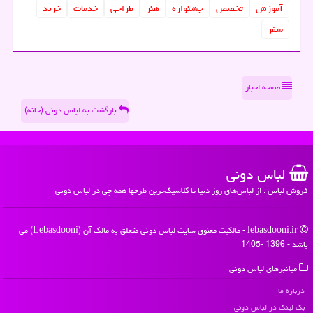
آموزش
تخصص
جشنواره
هنر
طراحی
خدمات
خرید
سفر
صفحه اخبار
بازگشت به لباس دونی (خانه)
لباس دونی
فروش لباس : از لباس‌های روز دنیا تا کلاسیک‌ترین طرحها همه چی در لباس دونی
lebasdooni.ir - مالکیت معنوی سایت لباس دونی متعلق به مالک آن (Lebasdooni) می
باشد - 1396 -1405
میانبرهای لباس دونی
درباره ما
بک لینک در لباس دونی