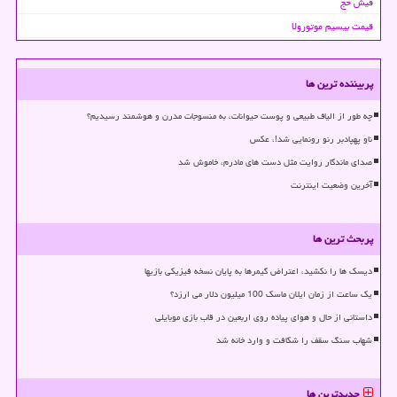
فیش حج
قیمت بیسیم موتورولا
پربیننده ترین ها
چه طور از الیاف طبیعی و پوست حیوانات، به منسوجات مدرن و هوشمند رسیدیم؟
ناو پهپادبر رنو رونمایی شد!، عکس
صدای ماندگار روایت مثل دست های مادرم، خاموش شد
آخرین وضعیت اینترنت
پربحث ترین ها
دیسک ها را نکشید، اعتراض گیمرها به پایان نسخه فیزیکی بازیها
یک ساعت از زمان ایلان ماسک 100 میلیون دلار می ارزد؟
داستانی از حال و هوای پیاده روی اربعین در قاب بازی موبایلی
شهاب سنگ سقف را شکافت و وارد خانه شد
جدیدترین ها