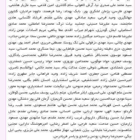
سید محمد علی صدری نیا، آرش لاهوتی، سام کلانتری، امین قدمی، سید مازیار هاشمی،
مهدی فارسی، پژمان لشکری پور، بابک بهداد، رضا فرهمند، داوود مرادیان، کتایون
جهانگیری، وحید فرجی، سعید صادقی، مهدی بخشی مقدم، فرشاد اکتسابی، هادی
حاجتمند، سید علیرضا حسینی، جمشید بیات ترک، محمدرضا امامقلی، محمد صادق
اسماعیلی، ایمان گودرزی، شهرام میراب اقدم، عطا پناهی، مریم السادات مومن زاده،
علیرضا قاسم خان، سیداحد میکائیل زاده، محمد مهدی خالقی، محسن سخا، مرتضی جذاب،
مهدی چلانی، سید مهدی دزفولی، علی تک روستا، مصطفی حریری، اصغر احمد پور، مهدی
جعفری، دری دقیقه رضایی، سید محسن طباطبایی پور، نیما عسگری، محمد احسانی، سید
مسعود موسوی، محمدباقر شاهین، وحید فیروز، محمدرضا حافظی، محمدحسن یادگاری،
یوسف جعفری، جواد موگویی، محمدامین نوروزی، محمد جواد رئیسی، حسین شمقدری،
حسن شمشادی، مصطفی شوقی، حجت عدالت پناه، سید محمد خاتمی، ابوالقاسم ناصری،
مصطفی فتاحی، حسن جعفری، احمد شریف زاده، وحید فراهانی، جابر مطهری زاده،
امیرحسین خلیل زاده، احمدشفیعی، مرتضی اسفندیاری، احسان ناظم بکایی، محمدرضا
دهستانی، محمدجواد رحیمی، میثم صبوحی، علی نیکبخت، محمد اسفندیاری، مهدیه محور،
محسن علم الهدی، علی خسروی، اباذر صالحیان، میثم بابایی، یوسف سلیمی، محسن کوقان،
سینا عودی، عبدالحسین بدرلو، سعید صفار، محسن کریمیان، آرمان قلی پور دشتکی، مهدی
حکیمی، حسن قهرمانی، محمد صدری، محسن جهانی، هاشم مسعودی، محمد طیب، رضا
کردلو، سعید الهی، محمود اربابی، مجتبی احسانی، محمد صادق رمضانی مقدم، عادل
معمارنیا، حسین روشنکار، داریوش غریب زاده، محمد مقدم، مینا مشهدی مهدی، مسعود
زارعیان، حسین مدحت، سعید فرجی، علی اصغر رضایی، امیرهوشنگ دارایی، مجتبی
شاهسوند، حمیدرضا علیخانی، بیژن شعبانی، مهناز مظاهری، محمد علی عزیزی، یحیی ایل
بیگی، حمیدرضا رحیمان، یونس راشدی و یاسر فریادرس.