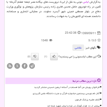
به گزارش
لباس
دونی به نقل از ایرنا، تروریست های بیگانه عصر جمعه- هفتم آذرماه- با
کمین در راه خودروی حامل محسن فخری زاده رئیس سازمان پژوهش و نوآوری وزارت
دفاع در بلوار مصطفی خمینی شهر آبسرد دماوند، در عملیاتی انتحاری و مسلحانه،
دانشمند هسته ای کشورمان را به شهادت رساندند.
23:42:38
1399/09/11
1548
5
/
5.0
تگهای خبر:
نقاشی‌
این مطلب لباسدونی را می پسندید؟
(0)
(1)
X
تازه ترین مطالب مرتبط
فراخوان پویش من آنجا هستم در آستانه اربعین حسینی منتشر گردید
آغاز نام نویسی بیستمین جشنواره قرآن و عترت دانشگاه علمی کاربردی
کشف مقبره پزشک فرعون
بیشتر از ۱۸ هزار کودک در غزه و لبنان شهید شده اند