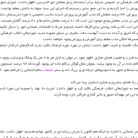
لاب فرهنگی در خصوص شرایط برابر استخدام برای معلمان حق التدریس، اظهار داشت: شورای تحول
ورش را احیا کردیم و به این جمع بندی رسیدیم که اجرای این سند منوط به داشتن معلم توانمند
تدریسشان ندارند.
وی افزود: ۴۸ درصد دانش آموزانمان دختر و ۵۲ درصدشان پسر هستند ولی در جذب معلمان وضع موجود این است که ۶۰ درص
ن است که برنامه روشنی برای کارها داشته باشیم و صرفا با اقتضائات هیجانی امور را دنبال نکنیم. 
هم، که امروز و آینده به دست آنهاست دقت نماییم. بر مبنای مصوبه جدید شورایعالی انقلاب فرهنگی
ر مسیرها امکان جذب معلم برای آموزش و پرورش وجود نخواهد داشت.
گ، اقتصاد و امنیت اظهار داشت: ایشان در مورد حوزه فرهنگ تاکید دارند که کارهای اثرگذار انجام
استاد گروه ارتباطات دانشگاه تهران در بخش دیگری از سخنان ضمن اشاره به قدرت و اهمیت فضای مجازی، اظهار نمود: در جهان به ازای هر 
وبلاگ ها و وبسایت ها قدرت ندارند چون که قدرت در جاهایی است که تراکم داده در آن به وجود بیاید؛ بعنوان
اید مسلط و مجهز به استودیوهای حرفه ای و بزرگ شد و بستر
خدمات
سالم اجتماعی را فراهم نمود. ا
 راه فضای سایبری و مجازی استقرار پیدا می کند.
وی در انتهای سخنان خود بر همکاری رسانه ها در انعکاس دغدغه مهم جامعه به شورایعالی انقلاب فرهنگی تاکید کرد و اظهار داشت: ت
 سخنانی با اشاره به اینکه هم اکنون با بحران رسانه ای در کشور مواجه هستیم، اظهار داشت: متأ
رد که برای حل آن احتیاج به گسترش گفتمان رسانه ای و سواد رسانه ای داریم. فرهنگ مدرک گرایی