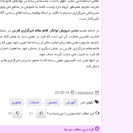
نظامی استفاده می نماید، اظهار داشت: متأسفانه رسانه در نهادهای قانونگذار
تعریف نماییم. همینطور لزوم دارد وحدت کلمه به خصوص در منافع ملی وجود
مدیرعامل خبرگزاری تسنیم با تاکید بر اینکه وظیفه رسانه اطلاع رسانی، آ
تأثیرگذار است.
در ادامه جلسه
عباس درویش توانگر، قائم مقام خبرگزاری فارس
در سخنان
احادیث کمترین مجازات آن این است که فرد در همین دنیا به همان گناه مب
باشیم. چارچوب هایی هم برای حمایت مالی از رسانه ها تعیین شود چون که رس
قائم مقام خبرگزاری فارس در بخش دیگری از سخنان خود به اهمیت امنیت شغل
که فرد به امنیت ملی خیانت کرده، حذف شود.
در انتها مقرر شد کمیسیون معین رسانه که با حضور مدیران خبرگزاری ها
دنبال کند.
22:50:14
1399/09/03
تگهای خبر:
آموزش
,
تخصص
,
خدمات
,
فناوری
این مطلب لباسدونی را می پسندید؟
(0)
(1)
تازه ترین مطالب مرتبط