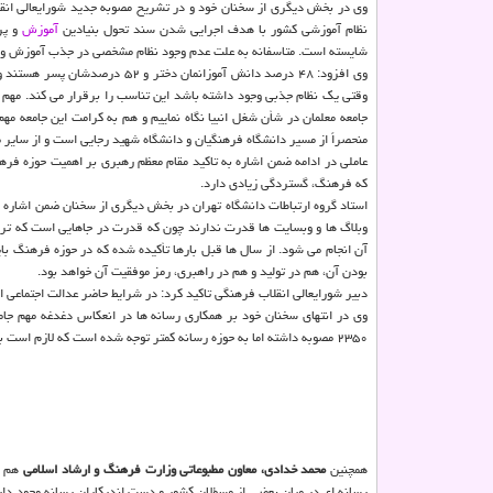
وی در بخش دیگری از سخنان خود و در تشریح مصوبه جدید شورایعالی انق
نظام آموزشی کشور با هدف اجرایی شدن سند تحول بنیادین
آموزش
و پر
شایسته است. متاسفانه به علت عدم وجود نظام مشخصی در جذب آموزش و پرورش، ۳۲ درصد معلمان که جذب آموزش و پرورش شدند تناسب تخصصی با حوزه 
وقتی یک نظام جذبی وجود داشته باشد این تناسب را برقرار می کند. مهم ای
جامعه معلمان در شأن شغل انبیا نگاه نماییم و هم به کرامت این جامعه م
منحصراً از مسیر دانشگاه فرهنگیان و دانشگاه شهید رجایی است و از سای
عاملی در ادامه ضمن اشاره به تاکید مقام معظم رهبری بر اهمیت حوزه فرهن
که فرهنگ، گستردگی زیادی دارد.
آن انجام می شود. از سال ها قبل بارها تأکیده شده که در حوزه فرهنگ ب
بودن آن، هم در تولید و هم در راهبری، رمز موفقیت آن خواهد بود.
دبیر شورایعالی انقلاب فرهنگی تاکید کرد: در شرایط حاضر عدالت اجتماعی از
۲۳۵۰ مصوبه داشته اما به حوزه رسانه کمتر توجه شده است که لازم است به این امر مهم که حضور و تاثیر گذاری فراگیر دارد توجه گردد.
همچنین
محمد خدادی، معاون مطبوعاتی وزارت فرهنگ و ارشاد اسلامی
هم در
رسانه ای در میان بعضی از مسؤلان کشور و دست اندرکاران رسانه وجود دا