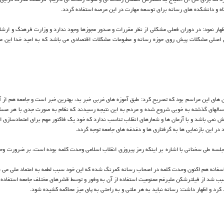
ه و دانشکده های رسانه برای توسعه مهارت در این عرصه استفاده گردد.
ر نمود: در دوران فعلی مشکلی از نظر مقررات و صدور مجوزها وجود ندارد و وزارت فرهنگ و ارشاد
لیل اصلی مشکلات پیش روی حوزه رسانه و مطبوعات مشکلات اقتصادی می باشد که به امید خدا این 
 های این مراسم بود که تصریح کرد: طبق آموزه های غربی خبر بد، بهترین خبر است و جامعه هم از آ
 سالهای گذشته به خوبی شروع شده و مردم به این نتیجه رسیدند که نظام به صورت جدی با هر مسئو
 نمی باشد و با آرمان ها و شعارهای انقلاب تناسب ندارد که خود یک فاکتور مهم برای اعتمادسازی 
در این بازنمایی ها به گرفتاری ها و دغدغه های جامعه توجه گردد.
جلسه طی سخنانی با اشاره بر اینکه رمز پیروزی انقلاب اسلامی وحدت کلمه بوده است، بر ضرورت وح
اسفانه هم اکنون وحدت کلمه در اصحاب رسانه کمرنگ شده که این خود سبب لطمه به اعتماد ملی می ش
بب شد از فیلترشکن علیرغم ممنوعیت استفاده از آن به وفور و توسط قشرهای مختلف جامعه استفاده 
کرد و اظهار داشت: رسانه نباید به هر علتی و به راحتی به پای میز محاکمه کشیده شود.