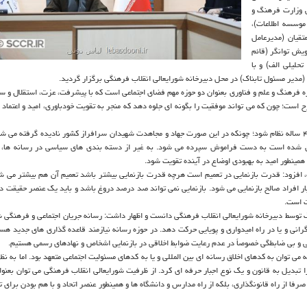
ی وزارت فرهنگ و
وسسه اطلاعات)،
تقیان (مدیرعامل
ویش توانگر (قائم
حلیلی الف) و با
مدیر مسئول تابناک) در محل دبیرخانه شورایعالی انقلاب فرهنگی برگزار گردید.
زه فرهنگ و علم و فناوری بعنوان دو حوزه مهم فضای اجتماعی است که با پیشرفت، عزت، استقلال و س
است؛ چون که می تواند موفقیت را بگونه ای جلوه دهد که منجر به تقویت خودباوری، امید و اعتماد 
عاملی خاطرنشان کرد: بازنمایی نباید منجر به هیچ سازی از اصل تلاشهای ۴۲ ساله نظام شود؛ چونکه در این صورت جهاد و مجاهدت شهیدان سرافراز کشور نادیده گرف
ران شده است به دست فراموش سپرده می شود. به غیر از دسته بندی های سیاسی در رسانه ها، 
 همینطور امید به بهبودی اوضاع در آینده تقویت شود.
ده، افزود: قدرت بازنمایی در تعمیم است هرچه قدرت بازنمایی بیشتر باشد تعمیم آن هم بیشتر می شو
اخبار افراد صالح بازنمایی می شود. بازنمایی نمی تواند صد درصد دروغ باشد و باید یک عنصر حقیقت 
ت است.
نگ توسط دبیرخانه شورایعالی انقلاب فرهنگی دانست و اظهار داشت: رسانه جریان اجتماعی و فرهنگی 
گرانی و یا در راه امیدواری و پویایی حرکت دهد. در حوزه رسانه نیازمند قاعده گذاری های جدید هست
ی و بی ضابطگی خصوصاً در عدم رعایت ضوابط اخلاقی در بازنمایی اشخاص و نهادهای رسمی هستیم.
می توان به کدهای اخلاق رسانه ای بین المللی و یا به کدهای مسئولیت اجتماعی متعهد بود. اما به نظر
ا تبدیل به قانون و یک نوع اجبار حرفه ای کرد. از ظرفیت شورایعالی انقلاب فرهنگی می توان بعنوا
رفا از راه قانونگذاری، بلکه از راه مدارس و دانشگاه ها و همینطور عنصر اتحاد و با هم بودن برای ت