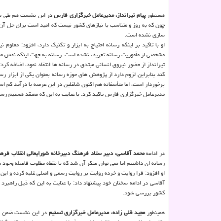
همینطور
پیام تیرانداز، مدیرعامل خبرگزاری فارس
در این نشست هم طی سخن
چون که به روز و متناسب با نیازهای کشور نیست که امید است برای حل آن
سازی نشده است.
او با تاکید بر اینکه رسانه احتیاج به ابزار و تکنیک دارد، افزود: معلو
مشخصی از مأموریت رسانه تعریف نشده است. رسانه به جهت اینکه نقش مصلح
تیرانداز از حضور نیروی انسانی مبتدی در رسانه ها انتقاد نمود، اضافه کرد
کند بنابراین لزوم دارد از پژوهش های حوزه رسانه بعنوان یکی از ابزار رسان
برخوردار است، اما متأسفانه هم اکنون شاغلین در این عرصه با درآمد کم 
مدیرعامل خبرگزاری فارس تاکید کرد: با عنایت به این که معتقد هستیم رسا
در ادامه
محمد آقاسی، دبیر ستاد فرهنگ دبیرخانه شورایعالی انقلاب فره
رسانه ای داشتیم اما نمی توان منکر آن شد که با نقطه مطلوب فاصله وجود د
او افزود: فرا روایت و خرده روایت بر روایت رسمی و اصلی غلبه کرده و ای
کشور بررسی شود.
همینطور
مجید قلی زاده، مدیرعامل خبرگزاری تسنیم
در این نشست ضمن اشا