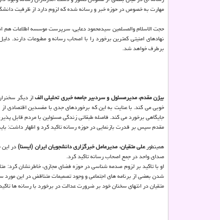
مهارت به خصوص در حوزه خبر و رسانه شده که لزوم دارد از ظرفیت دانشگا
حجت الاسلام والمسلمین سیدمحمود دعایی، سرپرست موسسه اطلاعات هم اظها
نهادهای امنیتی کمترین برخورد را با اصحاب رسانه و مطبوعات دارند. د
برطرف خواهد شد.
بیژن مقدم، مدیرمسئول و سردبیر جامعه خبری تحلیلی الف
از دیگر سخنران
خوبی می کند. با عنایت به این که برخوردهای جدی با مفسدین اقتصادی از
جایگاهی برخورد می کند. فاصله طبقاتی زندگی مسئولین با مردم قابل پذیرش
مقدم سپس بر قدرت بازنمایی در حوزه رسانه تاکید کرد و اظهار داشت: باید 
همینطور
علی متقیان، مدیرعامل خبرگزاری دانشجویان ایران (ایسنا)
در این 
صدای واحد در جمع اصحاب رسانه تاکید کرد.
او با تاکید بر لزوم صدمه شناسی در حوزه فضای مجازی، خاطرنشان کرد: مت
شدن بعضی از برنامه های اجتماعی و وجود تصمیمات متناقض در این مورد س
متقیان در انتهای سخنان خود بر ضرورت عدالت در برخورد با رسانه ها تاکید 