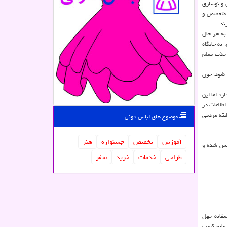
 و نوسازی
، متخصص و
د معلمان خانم ها و ۴۰ درصد آقایان هستند؛ به هر حال
به جایگاه
 جذب معلم
 شود؛ چون
۲.۵ نفر یک وبلاگ و وبسایت وجود دارد اما این
 مثال گوگل تراکم داده ای بوجود آورده که ۹۲ درصد جستجوی اطلاعات در
لبته مردمی
موضوع های لباس دونی
آموزش
تخصص
جشنواره
هنر
قریباً ۹۰ نهاد با مصوبه این شورا تأسیس شده و
طراحی
خدمات
خرید
سفر
سفانه جهل
 مانع کسب