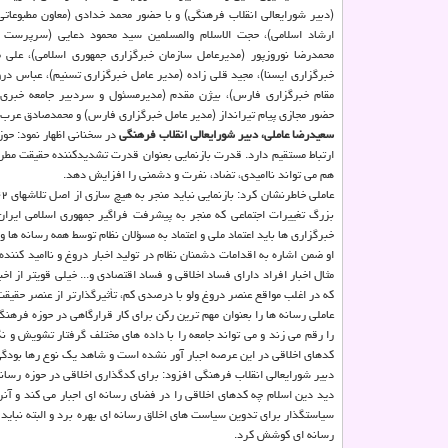
(دبیر شورایعالی انقلاب فرهنگی) و با حضور محمد خدادی (معاون مطبوعات
ارشاد اسلامی)، حجت الاسلام والمسلمین سید محمود دعایی (سرپرست م
محمدرضا نوروزپور (مدیرعامل سازمان خبرگزاری جمهوری اسلامی)، علی م
خبرگزاری ایسنا)، مجید قلی زاده (مدیر عامل خبرگزاری تسنیم)، عباس در
مقام خبرگزاری فارس)، بیژن مقدم (مدیرمسئول و سردبیر جامعه خبری ت
حضور مجازی پیام تیرانداز (مدیر عامل خبرگزاری فارس) و محمدصادق عرب (
سعیدرضا عاملی، دبیر شورایعالی انقلاب فرهنگی
در سخنانی اظهار نمود: حو
ارتباط مستقیم دارد. قدرت بازنمایی بعنوان قدرت تشدیدکننده حقیقت مطرح 
هم می تواند ناامیدی، تضاد، نفرت و دشمنی را افزایش دهد.
بزرگ تغییرات اجتماعی که منجر به پیشرفت فراگیر جمهوری اسلامی ای
خبرگزاری ها باید اعتماد ملی و اعتماد به مسؤلان نظام توسط همه رسانه ها و
او ضمن اشاره به اقدامات دشمنان نظام در تولید اخبار دروغ و ناامید کنن
مثال اخبار افراد دارای فساد اخلاقی و فساد اقتصادی و... خیلی قویتر از 
که در اغلب مواقع عنصر دروغ ولو با درصدی کم، تأثیرگذارتر از عنصر حقیق
عاملی رسانه ها را بعنوان مهم ترین رکن برای کار قرارگاهی در حوزه فره
را رقم می زند و می تواند جامعه را با داده های مختلف گرفتار تشویش و ن
کدهای اخلاقی در این عرصه اجبار آور نشده است و شاهد یک نوع رها بودگ
دبیر شورایعالی انقلاب فرهنگی افزود: برای کدگذاری اخلاقی در حوزه رسانه 
دید دین اسلام چه کدهای اخلاقی را در فضای رسانه ای اجبار می کند و آنر
سیاستگذار برای تدوین سیاست های اخلاق رسانه ای بهره برد و البته نباید ص
رسانه ای کوشش کرد.