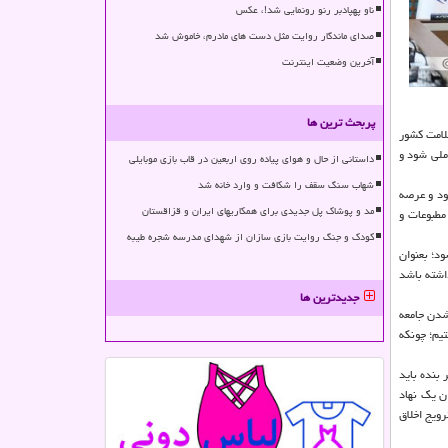
ناو پهپادبر رنو رونمایی شد!، عکس
صدای ماندگار روایت مثل دست های مادرم، خاموش شد
آخرین وضعیت اینترنت
پربحث ترین ها
لامت کشور
ملی شود و
داستانی از حال و هوای پیاده روی اربعین در قاب بازی موبایلی
شهاب سنگ سقف را شکافت و وارد خانه شد
ته می شود و عرصه
مد و پوشاک پل جدیدی برای همکاریهای ایران و قزاقستان
مطبوعات و
کودک و جنگ روایت بازی سازان از شهدای مدرسه شجره طیبه
د؛ بعنوان
داشته باشد
جدیدترین ها
شدن جامعه
یم؛ چونکه
 بنده باید
ن یک نهاد
رویج اخلاق