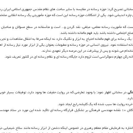
انی تصریح کرد: حوزه رسانه در مقایسه با سایر ساحت های نظام مقدس جمهوری اسلامی ایران ر
 چاره اندیشی شود. یکی از اشکالات حوزه رسانه این است که حوزه مأموریتی یک رسانه انقلابی مش
م نیست که مأموریت رسانه معلمی، مبلغی، نقد کردن و... است و متأسفانه در سطح مسؤلان و صاحبان 
 اجتماعی داشته باشد باید فهم عالمانه داشته باشد.
: یک رسانه برای فهم عالمانه احتیاج به ابزار و تکنیک دارد نه اینکه صرفا به انتقال مشاهدات و تجر
ه استفاده نمود. نیروی انسانی در حوزه رسانه و مطبوعات بعنوان یکی از ابزار مورد نیاز رسانه از اه
استخدام می شوند و پس از پیشرفت در این عرصه دیگر تعهدی ندارند.
نه رکن چهارم دموکراسی است لزوم دارد جایگاه رسانه ای و نظام رسانه ای در کشور تعریف شود.
نگی
در سخنانی اظهار نمود: با وجود تعارضی که در روایت حقیقت ها وجود دارد، توفیقات بسیار خوب
ارد.
ن خرده روایت ها سبب شده که یک کلیشه رایج ایجاد شود.
آقاسی در ادامه سخنان خود پیشنهاد داد: با عنایت به این که ذیل راهبرد کلان ۱۰ نقشه مهندسی فرهنگی بر تشکیل قرارگاه رسانه ای تاکید شده این مورد در س
ره به فرمایش مقام معظم رهبری در خصوص اینکه دشمن از ابزار رسانه مانند سلاح شیمیایی د