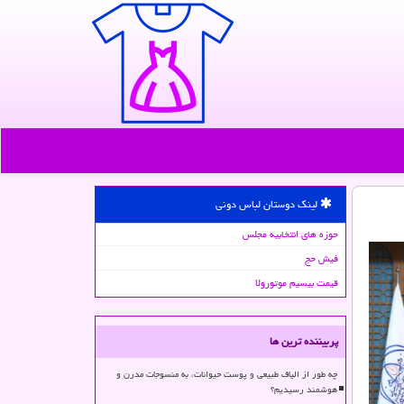
لینک دوستان لباس دونی
حوزه های انتخابیه مجلس
فیش حج
قیمت بیسیم موتورولا
پربیننده ترین ها
چه طور از الیاف طبیعی و پوست حیوانات، به منسوجات مدرن و
هوشمند رسیدیم؟