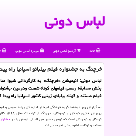
لباس دونی
خانه
آرشیو لباس دونی
درباره لباس دونی
خ
خرچنگ به جشنواره فیلم بیلبائو اسپانیا راه پید
لباس دونی: انیمیشن «خرچنگ» به كارگردانی شیوا صا
بخش مسابقه رسمی فیلمهای كوتاه شصت ودومین جشنواره 
فیلم مستند و كوتاه بیلبائو، زینبی كشور اسپانیا راه پیدا ك
به گزارش روز دوشنبه گروه فرهنگی ایرنا از اداره کل روابط عمومی و امور
پرورش فکری کودک
کودکان و نوجوانان است که نهمین حضور بین المللی خویش را در
جشنواره
مستند و کوتاه بیلبائو، زینبی تجربه می کند.