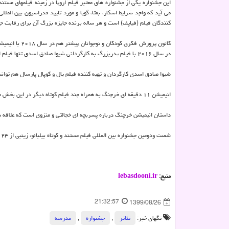
این جشنواره یکی از جشنواره های معتبر فیلم اروپا در زمینه فیلمهای مستند
می آید که واجد شرایط اسکار، بفتا، گویا و مورد تایید فدراسیون بین المللی
کنندگان فیلم (فیاپف) است و هر ساله برنده جایزه بزرگ آن برای رقابت ج
کانون پرورش ف
در سال ۲۰۱۶ با فیلم پدربزرگ به کارگردانی شیوا صادق اسدی تنها فیلم ایرانی راه یافته به پنجاه وهشتمین دوره این جشنواره حضور داشته است.
شیوا صادق اسدی کارگردان و تهیه کننده فیلم یال و کوپال پارسال هم تو
انیمیشن ۱۱ دقیقه ای خرچنگ به همراه چند فیلم کوتاه دیگر در این بخش مسابقه رسمی با رعایت پروتکل های بهداشتی در سینما به نمایش در آمد.
داستان انیمیشن خرچنگ درباره پسربچه ای خجالتی و منزوی است که علاقه 
شصت ودومین جشنواره بین المللی فیلم مستند و کوتاه بیلبائو، زینبی از ۲۳ تا ۳۰ آبان سال ۱۳۹۹ (۱۳ تا ۲۰ نوامبر ۲۰۲۰) در شهر بیلبائوی کشور اسپانیا در حال برگزاری است.
منبع:
lebasdooni.ir
21:32:57
1399/08/26
تگهای خبر:
تئاتر
,
جشنواره
,
مدرسه