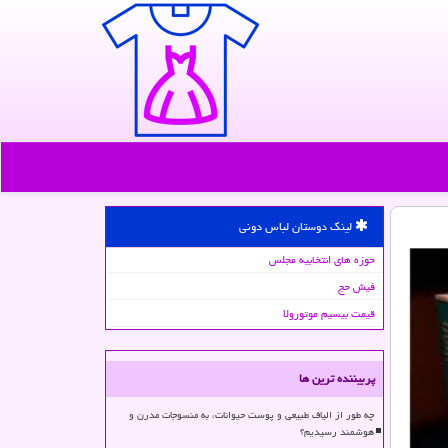
لینک دوستان لباس دونی
حوزه های انتخابیه مجلس
فیش حج
قیمت بیسیم موتورولا
پربیننده ترین ها
چه طور از الیاف طبیعی و پوست حیوانات، به منسوجات مدرن و
هوشمند رسیدیم؟