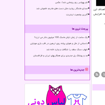
ناو پهپادبر رنو رونمایی شد!، عکس
صدای ماندگار روایت مثل دست های مادرم، خاموش شد
ا، افزایش
آخرین وضعیت اینترنت
پربحث ترین ها
یک ساعت از زمان ایلان ماسک 100 میلیون دلار می ارزد؟
داستانی از حال و هوای پیاده روی اربعین در قاب بازی موبایلی
شهاب سنگ سقف را شکافت و وارد خانه شد
مد و پوشاک پل جدیدی برای همکاریهای ایران و قزاقستان
جدیدترین ها