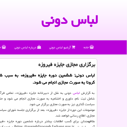
لباس دونی
خانه
آرشیو لباس دونی
درباره لباس دونی
خ
برگزاری مجازی جایزه فیروزه
لباس دونی: ششمین دوره جایزه «فیروزه» به سبب 
كرونا به صورت مجازی انجام می شود.
به گزارش
لباس
دونی به نقل از دبیرخانه جایزه «فیروزه»، تمامی فرآی
شامل ثبت نام، داوری و اختتامیه به صورت مجازی انجام می شود و ح
سیاست گذاری نیز به صورت مجازی برگزار می شود.
مجازی، اطلاع رسانی خواهد شد.
آدرس اینترنتی https: //jayezehfiroozeh.farhang.gov.ir/ مراجعه کنند.