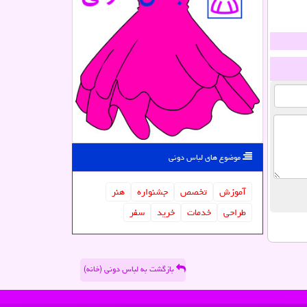
موضوع های لباس دونی
آموزش
تخصص
جشنواره
هنر
طراحی
خدمات
خرید
سفر
بازگشت به لباس دونی (خانه)