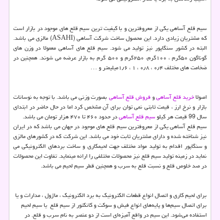
سیم قلع آساهی یکی از معروفترین و با کیفیت ترین سیم قلع های موجود در بازار است
که مشتریان زیادی دارد. این محصول ساخت شرکت آساهی (
ASAHI
) مالزی می باشد.
البته در کشور سنگاپور نیز تولید می شود. سیم قلع های آساهی معمولا در وزن های
گوناگون ۵۰گرم ، ۱۰۰گرم، ۲۵۰گرم و ۵۰۰ گرم به بازار عرضه می شوند. همچنین در
ضخامت های مختلف ۰٫۴ ، ۰٫۸ ، ۱ ، ۱٫۶میلیمتر و …
اصولا
خرید قلع آساهی
و
فروش قلع آساهی
بصورت وزنی می باشد. با توجه به نوسانات
بازار و نرخ ارز ، قیمت ثابتی نمی توان برای آن مشخص کرد اما در حال حاضر در ابتدای
سال 99 قیمت هر کیلو
سیم قلع آساهی
در حدود ۴۶۰ تا ۴۷۰ هزار تومان می باشد.
سیم قلع آساهی یکی از معروفترین سیم قلع های موجود در جهان می باشد که در ایران
نیز شناخته شده و دارای مشتریان ثابت خود می باشد. این شرکت که در کشورهای مالزی
و سنگاپور اقدام به تولید مواد مختلف جهت لحیمکاری و ساخت بردهای الکترونیکی می
نماید در زمینه تولید سیم قلع نیز محصولات مختلفی را ارائه مینماید. تفاوت این محصولات
در صد خلوص قلع و نسبت قلع به سرب و همچنین قطر سیم لحیم می باشد.
برای لحیم کاری و اتصال انواع قطعات الکترونیک به برد الکترونیک ، ماژول ، مدارات و یا
برای اتصال سیم‌ها و پایه‌های انواع فیش و سوکت و کانکتور از سیم قلع یا سیم لحیم
استفاده می‌شود. این سیم در واقع آمیزه‌ای است از دو عنصر به نام سرب و قلع. در