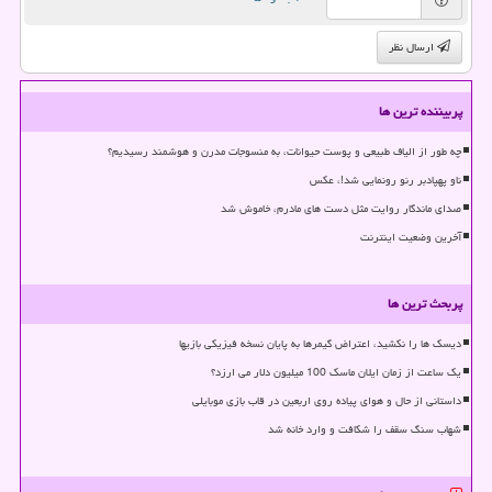
ارسال نظر
پربیننده ترین ها
چه طور از الیاف طبیعی و پوست حیوانات، به منسوجات مدرن و هوشمند رسیدیم؟
ناو پهپادبر رنو رونمایی شد!، عکس
صدای ماندگار روایت مثل دست های مادرم، خاموش شد
آخرین وضعیت اینترنت
پربحث ترین ها
دیسک ها را نکشید، اعتراض گیمرها به پایان نسخه فیزیکی بازیها
یک ساعت از زمان ایلان ماسک 100 میلیون دلار می ارزد؟
داستانی از حال و هوای پیاده روی اربعین در قاب بازی موبایلی
شهاب سنگ سقف را شکافت و وارد خانه شد