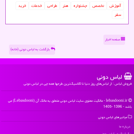
آموزش
تخصص
جشنواره
هنر
طراحی
خدمات
خرید
سفر
صفحه اخبار
بازگشت به لباس دونی (خانه)
لباس دونی
فروش لباس : از لباس‌های روز دنیا تا کلاسیک‌ترین طرحها همه چی در لباس دونی
lebasdooni.ir - مالکیت معنوی سایت لباس دونی متعلق به مالک آن (Lebasdooni) می
باشد - 1396 -1405
میانبرهای لباس دونی
درباره ما
بک لینک در لباس دونی