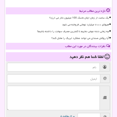
تازه ترین مطالب مرتبط
یک ساعت از زمان ایلان ماسک 100 میلیون دلار می ارزد؟
هیولای ۷۰۰۰ میلیارد تومانی فروخته می شود
چه زمانی دنده عوض نماییم تا کمترین مصرف سوخت را داشته باشیم؟
آیا روکش صندلی می تواند عملکرد ایربگ را مختل کند؟
نظرات بینندگان در مورد این مطلب
لطفا شما هم
نظر دهید
= ۴ بعلاوه ۵