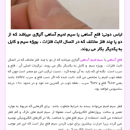
لباس دونی: قلع آساهی یا سیم لحیم آساهی آلیاژی میباشد كه از
دو یا چند فلز مختلف كه در اتصال ثابت فلزات ، بویژه سیم و كابل
به یكدیگر بكار می روند.
قلع آساهی
یا
سیم لحیم آساهی
آلیاژی میباشد که از دو یا چند فلز مختلف که در اتصال
ثابت فلزات ، بویژه سیم و کابل به یکدیگر بکار می روند. ترکیبات اصلی آن ، قلع و
سرب است. نکته ای که باید به آن توجه کرد ، نسبت ترکیب این دو عنصر است چون که
نقطه ذوب لحیم را مشخص می کند. ثابت شده که اگر نسب قلع و سرب ۶۳/۳۷ باشد
یعنی ۶۳% قلع و ۳۷% سرب ، نقطه ذوب در کمترین حد خود و در حدود ۱۹۰ درجه
سلسیوس خواهد بود.
قطر سیم لحیم می‌تواند بسته به شرایط متفاوت باشد. برای کارهایی که مربوط به موارد
تعمیر و ساخت پروژه‌های الکترونیکی است معمولا از سیم لحیم های نازک و کم قطر
استفاده می کنند. استفاده از سیم قلع های با ضخامت بالا در کارهای الکترونیکی توصیه
نمی گردد زیرا حرارت بیشتری برای ذوب کردن سیم قلع نیاز است که این امر موجب
آسیب رساندن به برد یا مدار الکترونیکی می شود.