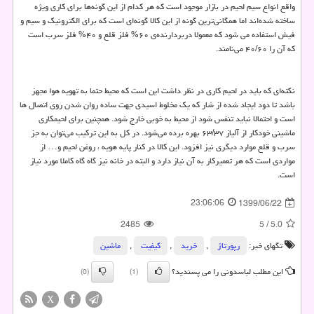
واقع انواع سیم لحیم در بازار موجود است که هر کدام از این گونه‌ها برای کاری ویژه
ساخته شده‌اند اما همگانی‌ترین گونه از این کالا گونه‌ای است که برای الکترونیک و سیم و
فیش استفاده می شود که معمولا دربردارنده‌ی
۶۰%
فلز قلع و
۴۰%
فلز سرب است
که آن را
۴۰/۶۰
می‌نامند.
نکته‌ای که باید در لحیم‌ کاری در نظر داشت این است که محیط حتما به تهویه هوا مجهز
باشد تا دود ایجاد شده از شار که یک مخلوط اسیدی جهت ساده روان شدن روی اتصال ها
است و احتمالا نباید تنفس شود از محیط به خوبی خارج شود. همچنین برای لحیمکاری
ماشینی خودکار از آلیاز
۶۳/۳۷
بهره برده می‌شود. در کل به این ترکیب می‌توان به جز
سرب و قلع موارد دیگری نیز افزود. این کالا در کنار پایه هویه ، روغن لحیم و… از
مواردی است که هر تعمیرکار به آن نیاز دارد و البته در خانه نیز گاه گاه کاملا مورد نیاز
است.
23:06:06
1399/06/22
2485
5
/
5.0
تگهای خبر:
رپورتاژ
,
خرید
,
كیفیت
,
ماشین
این مطلب لباسدونی را می پسندید؟
(0)
(1)
X