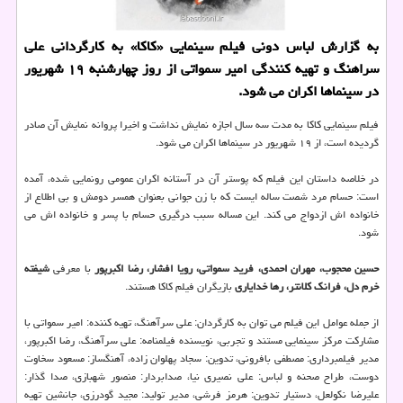
به گزارش لباس دونی فیلم سینمایی «كاكا» به كارگردانی علی
سراهنگ و تهیه كنندگی امیر سمواتی از روز چهارشنبه ۱۹ شهریور
در سینماها اكران می شود.
فیلم سینمایی کاکا به مدت سه سال اجازه نمایش نداشت و اخیرا پروانه نمایش آن صادر
گردیده است، از ۱۹ شهریور در سینماها اکران می شود.
در خلاصه داستان این فیلم که پوستر آن در آستانه اکران عمومی رونمایی شده، آمده
است: حسام مرد شصت ساله ایست که با زن جوانی بعنوان همسر دومش و بی اطلاع از
خانواده اش ازدواج می کند. این مساله سبب درگیری حسام با پسر و خانواده اش می
شود.
حسین محجوب، مهران احمدی، فرید سمواتی، رویا افشار، رضا اکبرپور
با معرفی
شیفته
خرم دل، فرانک کلانتر، رها خدایاری
بازیگران فیلم کاکا هستند.
از جمله عوامل این فیلم می توان به کارگردان: علی سرآهنگ، تهیه کننده: امیر سمواتی با
مشارکت مرکز سینمایی مستند و تجربی، نویسنده فیلمنامه: علی سرآهنگ، رضا اکبرپور،
مدیر فیلمبرداری: مصطفی بافرونی، تدوین: سجاد پهلوان زاده، آهنگساز: مسعود سخاوت
دوست، طراح صحنه و لباس: علی نصیری نیا، صدابردار: منصور شهبازی، صدا گذار:
علیرضا نکولعل، دستیار تدوین: هرمز فرشی، مدیر تولید: مجید گودرزی، جانشین تهیه