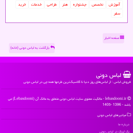
آموزش
تخصص
جشنواره
هنر
طراحی
خدمات
خرید
سفر
صفحه اخبار
بازگشت به لباس دونی (خانه)
لباس دونی
فروش لباس : از لباس‌های روز دنیا تا کلاسیک‌ترین طرحها همه چی در لباس دونی
lebasdooni.ir - مالکیت معنوی سایت لباس دونی متعلق به مالک آن (Lebasdooni) می
باشد - 1396 -1405
میانبرهای لباس دونی
درباره ما
بک لینک در لباس دونی