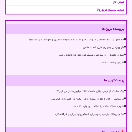
فیش حج
قیمت بیسیم موتورولا
پربیننده ترین ها
چه طور از الیاف طبیعی و پوست حیوانات، به منسوجات مدرن و هوشمند رسیدیم؟
ناو پهپادبر رنو رونمایی شد!، عکس
صدای ماندگار روایت مثل دست های مادرم، خاموش شد
آخرین وضعیت اینترنت
پربحث ترین ها
یک ساعت از زمان ایلان ماسک 100 میلیون دلار می ارزد؟
داستانی از حال و هوای پیاده روی اربعین در قاب بازی موبایلی
شهاب سنگ سقف را شکافت و وارد خانه شد
مد و پوشاک پل جدیدی برای همکاریهای ایران و قزاقستان
جدیدترین ها