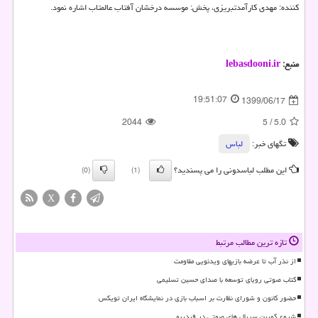
کننده: مهدی کارآمدتبریزی، پخش: موسسه درخشان آفتاب عالمتاب اشاره نمود.
منبع:
lebasdooni.ir
19:51:07
1399/06/17
2044
5
/
5.0
تگهای خبر:
لباس
این مطلب لباسدونی را می پسندید؟
(0)
(1)
X
تازه ترین مطالب مرتبط
از نذر آب تا عرضه بازیهای ویدئویی مقاومت
کتاب صوتی رویای توسعه با صدای حسین تسلیمی
حضور کانون و شورای نظارت بر اسباب بازی در نمایشگاه ایران تویکس
شروع کمپین سریال های صوتی در فیدیبو