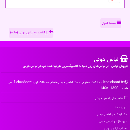
صفحه اخبار
بازگشت به لباس دونی (خانه)
لباس دونی
فروش لباس : از لباس‌های روز دنیا تا کلاسیک‌ترین طرحها همه چی در لباس دونی
lebasdooni.ir - مالکیت معنوی سایت لباس دونی متعلق به مالک آن (Lebasdooni) می
باشد - 1396 -1405
میانبرهای لباس دونی
درباره ما
بک لینک در لباس دونی
رپورتاژ در لباس دونی
مطالب لباس دونی