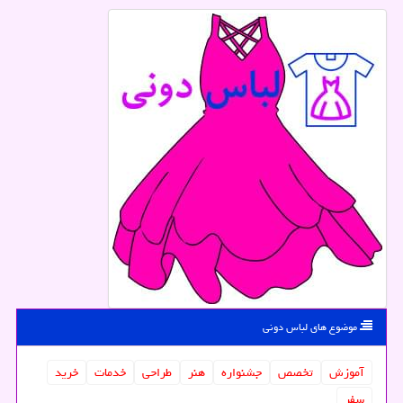
موضوع های لباس دونی
آموزش
تخصص
جشنواره
هنر
طراحی
خدمات
خرید
سفر