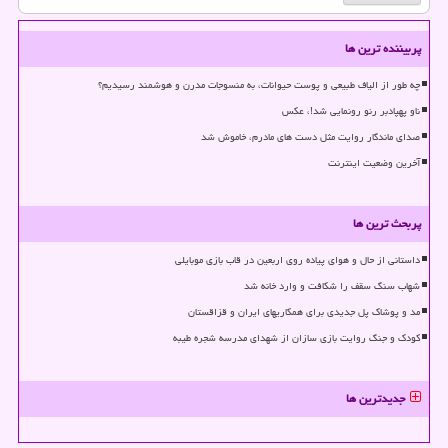
پربیننده ترین ها
چه طور از الیاف طبیعی و پوست حیوانات، به منسوجات مدرن و هوشمند رسیدیم؟
ناو پهپادبر رنو رونمایی شد!، عکس
صدای ماندگار روایت مثل دست های مادرم، خاموش شد
آخرین وضعیت اینترنت
پربحث ترین ها
داستانی از حال و هوای پیاده روی اربعین در قاب بازی موبایلی
شهاب سنگ سقف را شکافت و وارد خانه شد
مد و پوشاک پل جدیدی برای همکاریهای ایران و قزاقستان
کودک و جنگ روایت بازی سازان از شهدای مدرسه شجره طیبه
جدیدترین ها