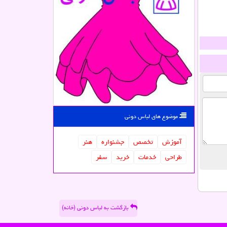
موضوع های لباس دونی
آموزش
تخصص
جشنواره
هنر
طراحی
خدمات
خرید
سفر
بازگشت به لباس دونی (خانه)