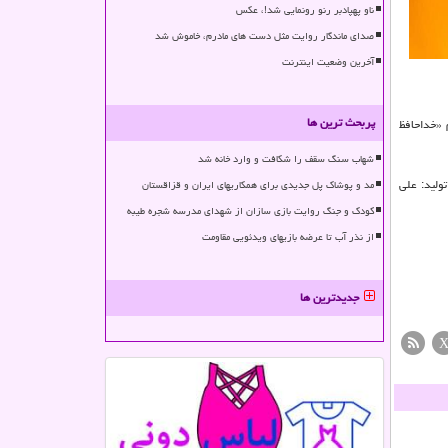
ناو پهپادبر رنو رونمایی شد!، عکس
صدای ماندگار روایت مثل دست های مادرم، خاموش شد
آخرین وضعیت اینترنت
پربحث ترین ها
 «خداحافظ
شهاب سنگ سقف را شکافت و وارد خانه شد
ولید: علی
مد و پوشاک پل جدیدی برای همکاریهای ایران و قزاقستان
کودک و جنگ روایت بازی سازان از شهدای مدرسه شجره طیبه
از نذر آب تا عرضه بازیهای ویدئویی مقاومت
جدیدترین ها