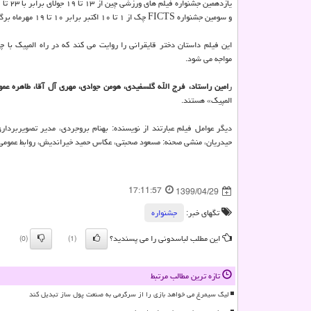
و سومین جشنواره FICTS چک از ۱ تا ۱۰ اکتبر برابر ۱۰ تا ۱۹ مهرماه برگزار می گردد.
این فیلم داستان دختر قایقرانی را روایت می کند که در راه المپیک با 
مواجه می شود.
ر
امین راستاد، فرج الله گلسفیدی، هومن جوادی، مهری آل آقا، طاهره عم
المپیک» هستند.
دیگر عوامل فیلم عبارتند از نویسنده: بهنام بروجردی، مدیر تصویربردار
حیدریان، منشی صحنه: مسعود صحبتی، عکاس حمید خیراندیش، روابط عمومی: 
17:11:57
1399/04/29
تگهای خبر:
جشنواره
این مطلب لباسدونی را می پسندید؟
(0)
(1)
تازه ترین مطالب مرتبط
لیگ سیمرغ می خواهد بازی را از سرگرمی به صنعت پول ساز تبدیل کند