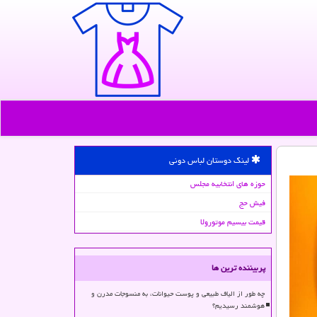
لینک دوستان لباس دونی
حوزه های انتخابیه مجلس
فیش حج
قیمت بیسیم موتورولا
پربیننده ترین ها
چه طور از الیاف طبیعی و پوست حیوانات، به منسوجات مدرن و
هوشمند رسیدیم؟