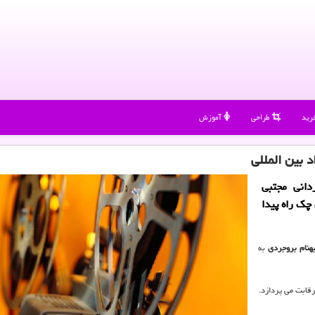
رید
طراحی
آموزش
د بین المللی
دانی مجتبی
چك راه پیدا
هنام بروجردی
به
رقابت می پردازد.