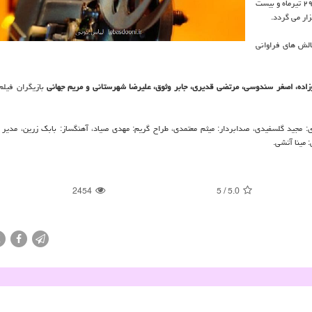
یازدهمین جشنواره فیلم های ورزشی چین از ۱۳ تا ۱۹ جولای برابر با ۲۳ تا ۲۹ تیرماه و بیست
چالش های فراوانی
وزاده، اصغر سندوسی، مرتضی قدیری، جابر وثوق، علیرضا شهرستانی و مریم جهانی
بازیگران فیلم
ی: مجید گلسفیدی، صدابردار: میثم معتمدی، طراح گریم: مهدی صیاد، آهنگساز: بابک زرین، مدیر ت
مینا آتشی.
2454
5
/
5.0
X