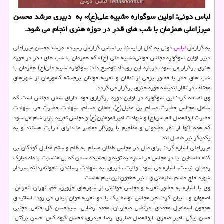
لباس دونی: اولین سوگواره «شبیه علی(ع)» به دبیری مرشد محسن
میرزاعلی همزمان با شب های قدر در حوزه هنری انجام می شود.
به گزارش
لباس
دونی به نقل از ایسنا، بر اساس گزارش رسیده، مرشد محسن میرزاعلی
دبیر اولین سوگواره مجلس خوانی«شبیه علی (ع)» که همزمان با شب های قدر در حوزه
هنری برگزار می شود، درباره این رویداد توضیح داد: سوگواره شبیه علی(ع) همزمان با
شب های قدر با حضور برخی از نقالان و تعزیه خوانان برجسته کشورمان از شهرهای
مختلف در تالار اندیشه حوزه هنری برگزار می گردد.
وی اضافه کرد: این سوگواره در اولین دوره برگزاری خود دارای شش مجلس است که
شامل مجالس حضرت مسلم بن عقیل(ع)، طفلان مسلم، شهادت حضرت حر، شهادت
حضرت ابوالفضل العباس(ع) و شهادت امیرالمومنین(ع) و مجلس تعزیه بازار شام می شود
که همه آنها از نظر مضمونی و مفاهیم با روزگار معاصر ما دارای قرابت هستند و به
یکدیگر نیز متصل اند.
میرزاعلی اشاره کرد: برای مثل در مجلس طفلان مسلم به ظلم و ستم مقابل کودکان بی
گناه فلسطین، یا در مجلس حر اشاره به توبه و بخشیده شدن که بی مناسبت با ماه مبارک
رمضان نیست، اشاره می شود. ولایت پذیری، به شهادت رساندن ناجوانمردانه سردار
شهید حاج قاسم سلیمانی و... نیز همچون این پیام هاست.
وی با اشاره به حضور تعزیه و مجلس خوانانی از شهرهای قزوین، قم، تهران، تفرش،
اصفهان و... بیان کرد: هر مجلس توسط یک یا دو تعزیه خوان پیش می رود. اساتیدی
همچون اسماعیل محمدی، مرتضی صفاریان، محمد رضایی، سیدحسن گل ختمی، مجتبی
حسن بیگی، امیر صفری، ابوالفضل صابری، رضا حیدری، محسن گیوه کش، حسن برکتی،