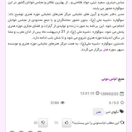
عباس حیدری، سعید نبئی، جواد فلاحتی و... از بهترین نقالان و مجلس خوانان کشور در این
سوگواره حضور می یابند.
مدیر دفتر تعزیه و آیین های نمایشی مرکز هنرهای نمایشی حوزه هنری توضیح داد:
سوگواره «شبیه علی (ع)» بدون حضور تماشاگران و با جمع محدودی از مجلس خوانان
انجام می شود. این برنامه به صورت زنده و تولیدی از آپارات و فضای مجازی حوزه هنری
پخش می شود. سوگواره «شبیه علی (ع)» از 21 اردیبهشت ماه پس از اذان مغرب و عشا
در سالن اندیشه حوزه هنری شروع می شود و تا شش شب ادامه دارد.
نخستین سوگواره «شبیه علی(ع)» به همت مرکز هنرهای نمایشی حوزه هنری و موسسه
سپهر سوره
هنر
برگزار می گردد.
منبع:
لباس دونی
13:51:10
1399/02/23
3184
5
/
5.0
تگهای خبر:
هنر
این مطلب لباسدونی را می پسندید؟
(0)
(1)