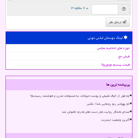
= ۲ بعلاوه ۳
ارسال نظر
لینک دوستان لباس دونی
حوزه های انتخابیه مجلس
فیش حج
قیمت بیسیم موتورولا
پربیننده ترین ها
چه طور از الیاف طبیعی و پوست حیوانات، به منسوجات مدرن و هوشمند رسیدیم؟
ناو پهپادبر رنو رونمایی شد!، عکس
صدای ماندگار روایت مثل دست های مادرم، خاموش شد
آخرین وضعیت اینترنت