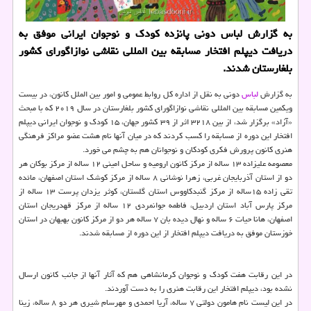
به گزارش لباس دونی پانزده كودك و نوجوان ایرانی موفق به
دریافت دیپلم افتخار مسابقه بین المللی نقاشی نوازاگورای كشور
بلغارستان شدند.
به گزارش
لباس
دونی به نقل از اداره کل روابط عمومی و امور بین الملل کانون، در بیست
ویکمین مسابقه بین المللی نقاشی نوازاگورای کشور بلغارستان در سال ۲۰۱۹ که با مبحث
«آزاد» برگزار شد، از بین ۳۲۱۸ اثر از ۳۹ کشور جهان، ۱۵ کودک و نوجوان ایرانی دیپلم
افتخار این دوره از مسابقه را کسب کردند که در میان آنها نام هشت عضو مراکز فرهنگی
هنری کانون پرورش فکری کودکان و نوجوانان هم به چشم می خورد.
معصومه علیزاده ۱۳ ساله از مرکز کانون ارومیه و ساحل امینی ۱۲ ساله از مرکز بوکان هر
دو از استان آذربایجان غربی، زهرا نوشانی ۸ ساله از مرکز کوشک استان اصفهان، مائده
تقی زاده ۱۵ساله از مرکز گنبدکاووس استان گلستان، کوثر یزدان پرست ۱۳ ساله از
مرکز پارس آباد استان اردبیل، فاطمه جوانمردی ۱۲ ساله از مرکز قهدریجان استان
اصفهان، هانا حیات ۶ ساله و نهال دیده بان ۷ ساله هر دو از مرکز کانون بهبهان در استان
خوزستان موفق به دریافت دیپلم افتخار از این دوره از مسابقه شدند.
در این رقابت هفت کودک و نوجوان کرمانشاهی هم که آثار آنها از جانب کانون ارسال
نشده بود، دیپلم افتخار این رقابت هنری را به دست آوردند.
در این لیست نام هامون دولتی ۷ ساله، آریا احمدی و مهرسام شیری هر دو ۸ ساله، زینا