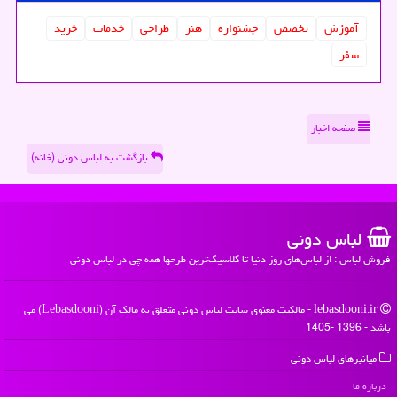
آموزش
تخصص
جشنواره
هنر
طراحی
خدمات
خرید
سفر
صفحه اخبار
بازگشت به لباس دونی (خانه)
لباس دونی
فروش لباس : از لباس‌های روز دنیا تا کلاسیک‌ترین طرحها همه چی در لباس دونی
lebasdooni.ir - مالکیت معنوی سایت لباس دونی متعلق به مالک آن (Lebasdooni) می
باشد - 1396 -1405
میانبرهای لباس دونی
درباره ما