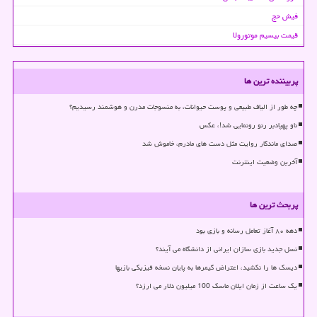
فیش حج
قیمت بیسیم موتورولا
پربیننده ترین ها
چه طور از الیاف طبیعی و پوست حیوانات، به منسوجات مدرن و هوشمند رسیدیم؟
ناو پهپادبر رنو رونمایی شد!، عکس
صدای ماندگار روایت مثل دست های مادرم، خاموش شد
آخرین وضعیت اینترنت
پربحث ترین ها
دهه ۸۰ آغاز تعامل رسانه و بازی بود
نسل جدید بازی سازان ایرانی از دانشگاه می آیند؟
دیسک ها را نکشید، اعتراض گیمرها به پایان نسخه فیزیکی بازیها
یک ساعت از زمان ایلان ماسک 100 میلیون دلار می ارزد؟