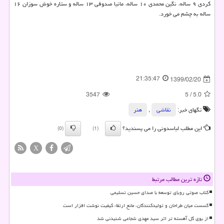
کردی ۹ ساله، نگین محمدی ۱۰ ساله، مانیا صدوقی ۱۳ ساله و ستاره خوش سوزان ۱۶
ساله به چشم می خورد.
21:35:47
1399/02/20
3547
5
/
5.0
تگهای خبر:
نقاشی‌
,
هنر
این مطلب لباسدونی را می پسندید؟
(0)
(1)
X
تازه ترین مطالب مرتبط
کتاب صوتی رویای توسعه با صدای حسین تسلیمی
گسست میان طراحان و تولیدکنندگان، مانع ارتقاء کیفیت نوشت افزار است
از بوی گل آهسته تر اثر سید مهدی شجاعی شنیدنی شد