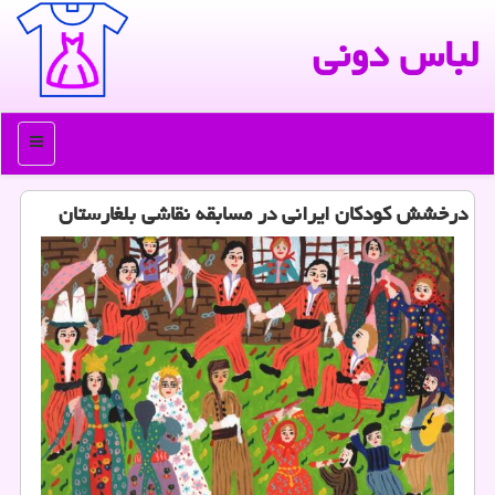
لباس دونی
منو
درخشش كودكان ایرانی در مسابقه نقاشی بلغارستان