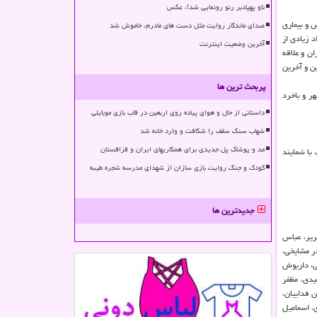
ناو پهپادبر رنو رونمایی شد!، عکس
 و بیماری
صدای ماندگار روایت مثل دست های مادرم، خاموش شد
د زیادی از
آخرین وضعیت اینترنت
ان و علاقه
ین و آخرین
پربحث ترین ها
ه مخاطبان پُرمهر و باخرد
داستانی از حال و هوای پیاده روی اربعین در قاب بازی موبایلی
شهاب سنگ سقف را شکافت و وارد خانه شد
مد و پوشاک پل جدیدی برای همکاریهای ایران و قزاقستان
با شمایند
کودک و جنگ روایت بازی سازان از شهدای مدرسه شجره طیبه
جدیدترین ها
ریر، عباس
ر مشایخی،
ی، داریوش
یدی، مظفر
 فداییان،
، اسماعیل