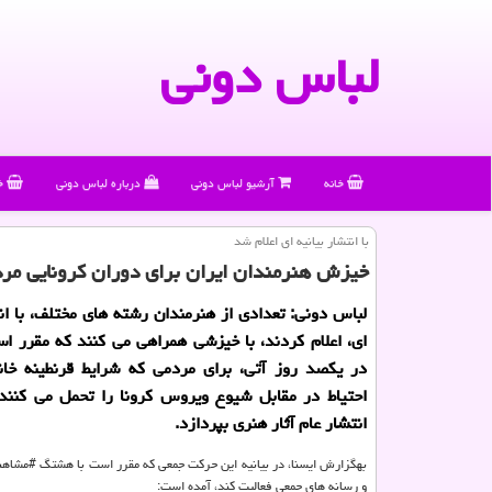
لباس دونی
خانه
آرشیو لباس دونی
درباره لباس دونی
خ
با انتشار بیانیه ای اعلام شد
خیزش هنرمندان ایران برای دوران كرونایی مر
لباس دونی: تعدادی از هنرمندان رشته های مختلف، با انت
ای، اعلام كردند، با خیزشی همراهی می كنند كه مقرر 
در یكصد روز آتی، برای مردمی كه شرایط قرنطینه خا
احتیاط در مقابل شیوع ویروس كرونا را تحمل می كنند،
انتشار عام آثار هنری بپردازد.
بهگزارش ایسنا، در بیانیه این حركت جمعی كه مقرر است با هشتگ #مشاهن
و رسانه های جمعی فعالیت كند، آمده است: