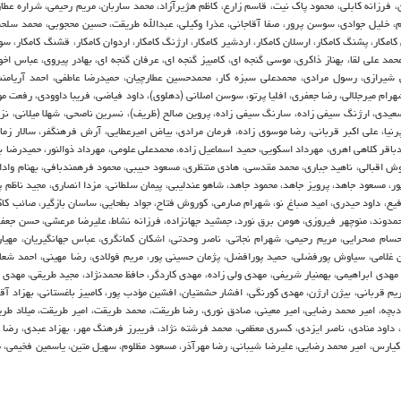
، فرزانه كابلی، محمود پاك نیت، قاسم زارع، كاظم هژیرآزاد، محمد ساربان، مریم رحیمی، شراره عطا
یام، خلیل جوادی، سوسن پرور، صفا آقاجانی، عذرا وكیلی، عبدالله طریقت، حسین محجوبی، محمد سلح
ار، پشنگ كامكار، ارسلان كامكار، اردشیر كامكار، ارژنگ كامكار، اردوان كامكار، قشنگ كامكار، سو
محمد علی لقا، بهناز ذاكری، موسی گنجه ای، كامبیز گنجه ای، عرفان گنجه ای، بهادر پیروی، عباس اخو
ی شیرازی، رسول مرادی، محمدعلی سبزه كار، محمدحسین عطارچیان، حمیدرضا عاطفی، احمد آریامن
شهرام میرجلالی، رضا جعفری، افلیا پرتو، سوسن اصلانی (دهلوی)، داود فیاضی، فریبا داوودی، رفعت م
 سعیدی، ارژنگ سیفی زاده، سارنگ سیفی زاده، پروین صالح (ظریف)، نسرین ناصحی، شهلا میلانی، نز
رنیا، علی اكبر قربانی، رضا موسوی زاده، فرمان مرادی، بیاض امیرعطایی، آرش فرهنگفر، سالار زمان
مدباقر كلاهی اهری، مهرداد اسكویی، حمید اسماعیل زاده، محمدعلی علومی، مهرداد ذوالنور، حمیدرضا 
ش اقبالی، ناهید جباری، محمد مقدسی، هادی منتظری، مسعود حبیبی، محمود فرهمندبافی، بهنام وادا
ور، مسعود جاهد، پرویز جاهد، محمود جاهد، شاهو عندلیبی، پیمان سلطانی، مزدا انصاری، مجید ناظم پ
فیع، داود حیدری، امید صباغ نو، شهرام صارمی، كوروش فتاح، جواد بطحایی، ساسان بازگیر، صائب كاكا
حمدوند، منوچهر فیروزی، هومن برق نورد، جمشید جهانزاده، فرزانه نشاط، علیرضا مرعشی، حسن جعفرت
 حسام صحرایی، مریم رحیمی، شهرام نجاتی، ناصر وحدتی، اشكان كمانگری، عباس جهانگیریان، مهیار
 غلامی، سیاوش پورفضلی، حمید پورافضل، پژمان حسینی پور، مریم فولادی، رضا مهینی، احمد شعار
مهدی ابراهیمی، بهمنیار شریفی، مهدی ولی زاده، مهدی كاردگر، حافظ محمدنژاد، مجید طریقی، مهدی 
 قربانی، بیژن ارژن، مهدی كورنگی، افشار حشمتیان، افشین مؤدب پور، كامبیز باغستانی، بهزاد آقاپ
بچه، امیر محمد رضایی، امیر معینی، صادق نوری، رضا طریقت، محمد طریقت، امیر طریقت، میلاد طری
، داود منادی، ناصر ایزدی، كسری معظمی، محمد فرشته نژاد، فریبرز فرهنگ مهر، بهزاد عبدی، رضا 
 كیارس، امیر محمد رضایی، علیرضا شیبانی، رضا مهرآذر، مسعود مظلوم، سهیل متین، یاسمین فخیمی،