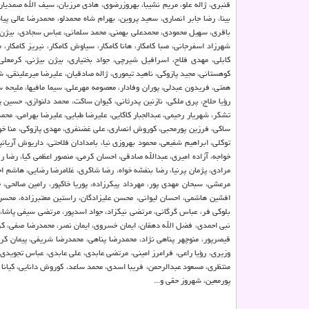
قنبری، ژاله علو، مریم نشیبا، بهروزرضوی، هادی مرزبان، سیف الله صمدیان
بینا، رضا جابر انصاری، سعید پروین، بهرام شاه محمدلو، محمدرضا عالی پ
باقری، سهیل محمودی، محمدعلی بهمنی، محمد سلمانی، عباس سجادی، بیژن كامك
شهرزاد اسفرجانی، صبا كامكار، هانا كامكار، سیاوش كامكار، نیریز كامكار، 
كابلی، مهدی فلاح، اسرافیل شیرچی، جواد بختیاری، بیژن بیژنی، كرمعل
كوهستانی، مجید پازوكی، ناهید تیموری، ژاله صادقیان، علیرضا میرعلینقی، 
همتی، فریدون عبدلی، پوران وفادار، معصومه مهرعلی، سیما مافیها، ملیحه
رؤیا حلاج، پری ملكی، نازنین پدرثانی، كیوان ساكت، محمد دلنوازی، حسین پ
تشكر، شهریار رحیمی، عبدالجبار كاكایی، علیرضا طبایی، علیرضا بهرامی، مح
ساكی، فرزین پورمحبی، كوروش انصاری، علی غضنفری، مهدی پازوكی، منا خو
توكلی، ابراهیم شفیعی، محمود بهروزی نیا، بامدادان فلاحتی، داریوش آریانپ
خواجه، آزاده امیری، عبدالله صادقی، احسان كرمی، منصور اعظمی كیا، رضا ر
مرادی، پژمان پرنیا، رضا بنفشه خواه، رضا شاكری، غلامرضا رضایی، هاشم ا
مرعشی، سبحان مهدی پور، مهرداد پیكرزاده، پوریا خاكپور، رامین صالحی،
افشین هاشمی، احسان لیوانی، محسن علیزادگان، راستین معتبرزاده، محسن
بلوكی فر، عباس گرگانی، مرتضی نیكزاد، جواد اسدپور، مرتضی سیفی پاشا، 
نبی احمدی، فضل الله دهقان، ایمان خسروی، ایمان نصر، محمدرضا صفی، كریم
قیصرپور، منوچهر پناهی نژاد، محمدرضا پناهی، محمدرضا شریفی، پیمان كرد
وزیری، رؤیا راعی، فرامرز امینی، مرتضی عابدی، علی عابدی، عباس تجویدی
منتظری، مسعود عبدالرحمن، فریبا اسدی، محمد ساعد، كوروش دانایی، كیانا
پورمعین، شهروز حقی و...