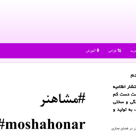
رید
طراحی
آموزش
دم
شار اطلاعیه
است دست كم
نگی و سختی
 به تولید و
ر در فضای مجازی