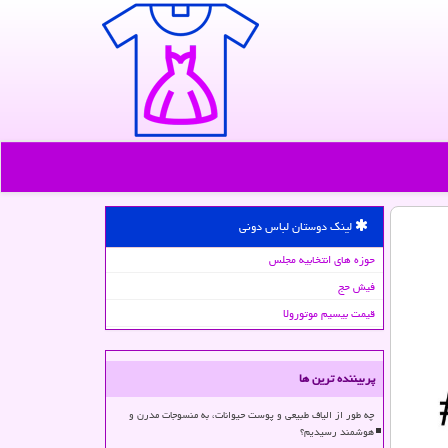
لینک دوستان لباس دونی
حوزه های انتخابیه مجلس
فیش حج
قیمت بیسیم موتورولا
پربیننده ترین ها
چه طور از الیاف طبیعی و پوست حیوانات، به منسوجات مدرن و
هوشمند رسیدیم؟