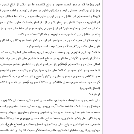
این روزها كه مردم خوب، صبور و رنج كشیده ما در یكی از تلخ ترین ش
وعزیزترین گوهر هستی خود و عزیزان شان در معرض تهدید و لطمه جدی قر
كرونا و لطمه های غیر قابل جبران آن بر جای مانده و می ماند، ما فعالان ع
ایرانیان و به جهت تلاش در پیش گیری از افزایش خسارت های بیشتر، به ویژه
مندان به "هنر و هنرمندان" ایران زمین می خواهیم برای حفظ جان خود و عزیزان
پناه در مقابل این "دشمن جدیدالورود و نابكار" است، سر كنید.
قرن های متمادی "فرهنگ و هنر" بوده اید، خواهیم كرد.
با كمك و یاری فناوری روز و صفحه های مجازی و رسانه های اینترنتی، به "ع
ما نگران ایم در نگرانی هایتان و در سماع ایم با شادی های تان؛ هر چند كوتا
اهالی هنر در رشته های گوناگون از سراسر ایران، با نمایش فیلم، موسیقی،
تا با هم و در كنار هم، در "خانه" های مان، هیولای ترس، تهدید، غم و اندوه ر
بحر لایتناهی به جوی خویش بستن می توان / موج را از سینه ی دریا گسستن 
گر به خود محكم شوی، سیل بلاانگیز چیست؟ / هم چو گوهر در كف دریا نشس
(اقبال لاهوری)
از طرف:
علی نصیریان، عبدالوهاب شهیدی، غلامحسین امیرخانی، محمدعلی كشاورز، د
خوشدل، رضا بابك، فاطمه معتمدآریا، پرویز پورحسینی، مجید مظفری، راضیه
محمدسعید شریفیان، محمد میرزمانی، همایون رحیمیان، منوچهر صهبایی، حس
پیرنیاكان، علی اكبر شكارچی، محمد صالح علا، حسین بهروزی نیا، زیدالل
شفیعی، حسام الدین سراج، علی رستمیان، فاضل جمشیدی (مبدع طرح)، علیرضا
مهدی بهزادپور، خشایار اعتمادی، غلامرضا صنعتگر، حجت اشرف زاده، غلامحس