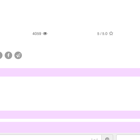
4059
5
/
5.0
X