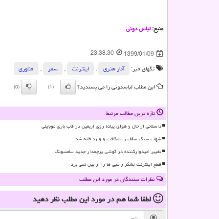
منبع:
لباس دونی
23:38:30
1399/01/09
تگهای خبر:
آثار هنری
,
اینترنت
,
سفر
,
فناوری
این مطلب لباسدونی را می پسندید؟
(0)
(1)
تازه ترین مطالب مرتبط
داستانی از حال و هوای پیاده روی اربعین در قاب بازی موبایلی
شهاب سنگ سقف را شکافت و وارد خانه شد
تغییر امیدوارکننده در گوشی پرچمدار جدید سامسونگ
قطع اینترنت لشکر زامبی ها را از بین نمی برد
نظرات بینندگان در مورد این مطلب
لطفا شما هم
در مورد این مطلب
نظر دهید