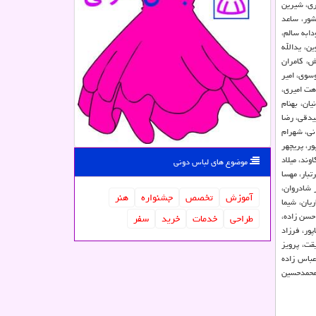
ری، شیرین
شور، ساعد
دابه سالم،
ین، یدالله
ش، كامران
وسوی، امیر
هت امیری،
یان، بهنام
بیدقی، رضا
نی، شهرام
ور، پریچهر
وند، میلاد
موضوع های لباس دونی
بار، مهسا
 شادروان،
آموزش
تخصص
جشنواره
هنر
یان، شیما
حسن زاده،
طراحی
خدمات
خرید
سفر
ور، فرزاد
قت، پرویز
عباس زاده
 محمدحسین