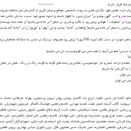
رایط قرار دارند
ار دارد، همین طور نگرانی هایی در روند تشخیص بموقع و پیش گیری از گسترش غیر منتظره ویروس
رصه
هنر
و ادب "كهن بوم و بر" ایران زمین، با اظهار تاسف و اندوه عمیق خود نسبت به جان باختن تعدا
 در "تعطیلات " طولانی پیش رو، با تاكید و اصرار بر شعار "در خانه می مانیم" از همه شما دوستدار
تان، با شعار"در خانه می مانیم" واقعا در "خانه" بمانید و این "بهار" و "نوروز" را در "خانه" كه نخست
ما و همكاران هنرمندمان در سراسر ایران، در كنار شماییم و تلاش، ابتكار و هنر خودرا در دست كم "دوره 100روزه" پیش رو، مصروف نزدیك تر شدن به شما ك
ید دیدنی" هم می آییم، با هم سخن می گوییم و درد دل می نماییم.
ه!
 نغمه و ترانه، شعر و نثر، خوشنویسی، نقاشی و رشته های گونه به گونه، رنگ در رنگ، نقش در نقش، 
ا به "كرنش" وا داریم.
می توان
تن می توان
اود گنجه ای، حسن ناهید، ایرج راد، كامبیز روشن روان، پرویز پرستویی، بهزاد فراهانی، محمد س
 برومند، گلاب آدینه، اصغر همت، هدیه تهرانی، قاسم رفعتی، هوشنگ كامكار، فریدون شهبازیان، ناد
ن ریاحی، داریوش طلایی، محمد اسماعیلی، سعید ثابت، كریم صالح عظیمی، شاپور رحیمی، ساسان فاطم
ه طلوعی، سعید فرج پوری، حمیدرضا نوربخش، علی جهاندار، قاسم رفعتی، علی اصغر شاهزیدی، تقی سع
 قربانی، محمد معتمدی، عبدالحسین مختاباد، وحید تاج، اسفندیار قره باغی، شهرام گیل آبادی، حسن
ین اشرفی، غلامعلی افشاریه، امیر تاجیك، حسن همایون فال، بیژن خاوری، عباس بهادری، پرویز طاهری