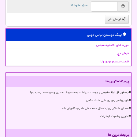
= ۵ بعلاوه ۳
ارسال نظر
لینک دوستان لباس دونی
حوزه های انتخابیه مجلس
فیش حج
قیمت بیسیم موتورولا
پربیننده ترین ها
چه طور از الیاف طبیعی و پوست حیوانات، به منسوجات مدرن و هوشمند رسیدیم؟
ناو پهپادبر رنو رونمایی شد!، عکس
صدای ماندگار روایت مثل دست های مادرم، خاموش شد
آخرین وضعیت اینترنت
پربحث ترین ها