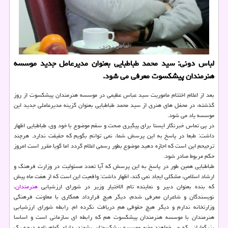
لباس دونی: سید محمد طباطبایی بعنوان مدیرعامل جدید موسسه
هنرمندان پیشكسوت معرفی می شود.
بعد از اعلام اختتام ماموریت سید عباس عظیمی در موسسه هنرمندان پیشكسوت از روز
گذشته، در محفل های هنری از سید محمد طباطبایی بعنوان گزینه مدیرعاملی جدید این
موسسه یاد می شود.
در پی تماس خبرنگار ایسنا برای پیگیری صحت و سقم موضوع با خود وی، طباطبایی اظهار
داشت: طبعا در پاسخ به این پرسش شما، نمی توانم بگویم كه حقیقت ندارد. هرچند
ترجیحم این است كه اجازه دهید موضوع بطور رسمی اعلام گردد اما گویا مقرر است امروز
حكم مربوط صادر شود.
طباطبایی همین طور در پاسخ به این پرسش كه آیا تعدد مسئولیت در وزارت فرهنگ و
ارشاد اسلامی، مشكلی ایجاد نمی كند، اظهار داشت: واقعیت این است كه از هفت ماه پیش
كه بنده بعنوان دبیر و نماینده تام الاختیار وزیر در شورای ارزشیابی
هنرمندان
،
نویسندگان و شاعران معرفی شدم، دیگر هیچ قرارداد همكاری با معاونت فرهنگی
وزارتخانه ندارم و دیگر هیچ حقوقی هم دریافت نكرده ام. رابطه شورای ارزشیابی
هنرمندان با موسسه هنرمندان پیشكسوت هم كه رابطه ای سازمانی است و اساسا
بزرگوارانی كه می خواهند عضو موسسه پیشكسوتان بشوند، دارای گواهینامه درجه یك