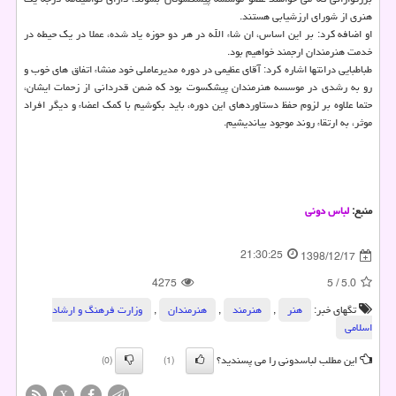
هنری از شورای ارزشیابی هستند.
او اضافه كرد: بر این اساس، ان شاء الله در هر دو حوزه یاد شده، عملا در یك حیطه در
خدمت هنرمندان ارجمند خواهیم بود.
طباطبایی درانتها اشاره كرد: آقای عظیمی در دوره مدیرعاملی خود منشاء اتفاق های خوب و
رو به رشدی در موسسه هنرمندان پیشكسوت بود كه ضمن قدردانی از زحمات ایشان،
حتما علاوه بر لزوم حفظ دستاوردهای این دوره، باید بكوشیم با كمك اعضاء و دیگر افراد
موثر، به ارتقاء روند موجود بیاندیشیم.
منبع:
لباس دونی
21:30:25
1398/12/17
4275
5
/
5.0
تگهای خبر:
هنر
,
هنرمند
,
هنرمندان
,
وزارت فرهنگ و ارشاد
اسلامی
این مطلب لباسدونی را می پسندید؟
(0)
(1)
X