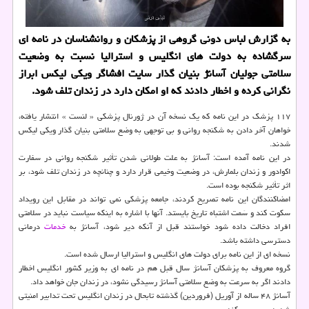
به گزارش لباس دونی گروهی از پزشكان و روانشناسان در نامه ای
سرگشاده به دولت های انگلیس و استرالیا نسبت به وضعیت
سلامتی جولیان آسانژ بنیان گذار سایت افشاگر ویكی لیكس ابراز
نگرانی كرده و اخطار دادند كه او امكان دارد در زندان تلف شود.
۱۱۷ پزشك در این نامه كه یك نسخه آن در ژورنال پزشكی « لنست » انتشار یافته،
خواهان آخر دادن به شكنجه روانی و بی توجهی به وضع سلامتی بنیان گذار ویكی لیكس
شدند.
در این نامه آمده است: آسانژ به علت طولانی شدن تأثیر شكنجه روانی در سفارت
اكوادور و زندان بلمارش، در وضعیت وخیمی قرار دارد و چنانچه در زندان تلف شود، بر
اثر تأثیر شكنجه بوده است.
امضاكنندگان این نامه تصریح كردند، جامعه پزشكی نمی تواند در مقابل این رویداد
سكوت كند و سَمت اشتباه تاریخ بایستد. آنها با اشاره به اینكه سیاست نباید در سلامتی
افراد دخالت داده شود خواستند قبل از آنكه دیر شود، آسانژ به
خدمات
درمانی
دسترسی داشته باشد.
نسخه ای از این نامه برای دولت های انگلیس و استرالیا ارسال شده است.
گروه معروف به پزشكان آسانژ سال قبل هم در نامه ای به وزیر كشور انگلیس اخطار
دادند اگر به سرعت به وضع سلامتی آسانژ رسیدگی نشود، در زندان جان خواهد داد.
آسانژ ۴۸ ساله از آوریل (فروردین) گذشته تابحال در زندان انگلیس تحت تدابیر امنیتی