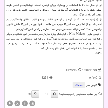
شدید سپری می كند.
او در سال ۲۰۱۰ با استفاده از وبسایت ویكی لیكس، اسناد دیپلماتیك و نظامی طبقه
بندی شده را درباره اقدامات آمریكا در بمباران عراق و افغانستان افشا كرد كه برای
دولت آمریكا شرم آور بود.
از آن زمان به بعد، آسانژ گرفتار پیگردهای قضایی بوده و الان با تلاش واشنگتن برای
استرداد او از انگلیس به آمریكا مواجه می باشد. افترا وی در آمریكا نقض قانون
جاسوسی است كه می تواند به صدور حبس ۱۷۵ سال در زندان آمریكا منجر شود.
« نیلس ملزر - Nils Melzer » گزارشگر ویژه سازمان ملل متحد در امور شكنجه و دیگر
رفتارهای غیرانسانی می گوید: تداوم مواجهه آسانژ با رفتارهای دلخواهی و نادرست می
تواند به زودی به قیمت جان او تمام شود، مگر اینكه دولت انگلیس به سرعت این رویه را
تغییر داده و به شرایط غیرانسانی رفتار با او رسیدگی كند.
2023
14:50:16
1398/11/29
4234
5
/
5.0
تگهای خبر:
خدمات
این مطلب لباسدونی را می پسندید؟
(0)
(1)
X