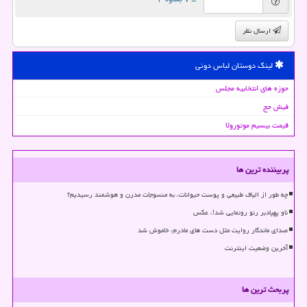
ارسال نظر
لینک دوستان لباس دونی
حوزه های انتخابیه مجلس
فیش حج
قیمت بیسیم موتورولا
پربیننده ترین ها
چه طور از الیاف طبیعی و پوست حیوانات، به منسوجات مدرن و هوشمند رسیدیم؟
ناو پهپادبر رنو رونمایی شد!، عکس
صدای ماندگار روایت مثل دست های مادرم، خاموش شد
آخرین وضعیت اینترنت
پربحث ترین ها