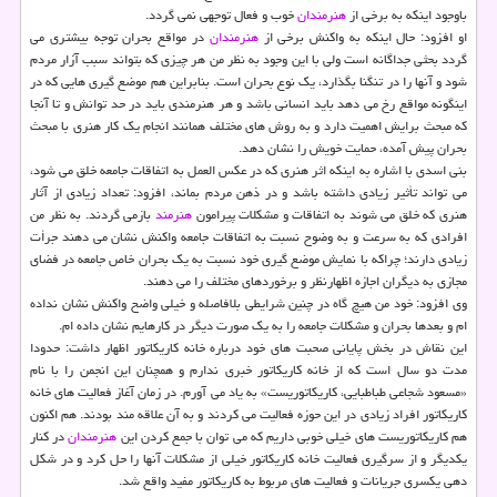
باوجود اینكه به برخی از
هنرمندان
خوب و فعال توجهی نمی گردد.
او افزود: حال اینكه به واكنش برخی از
هنرمندان
در مواقع بحران توجه بیشتری می
گردد بحثی جداگانه است ولی با این وجود به نظر من هر چیزی كه بتواند سبب آزار مردم
شود و آنها را در تنگنا بگذارد، یك نوع بحران است. بنابراین هم موضع گیری هایی كه در
اینگونه مواقع رخ می دهد باید انسانی باشد و هر هنرمندی باید در حد توانش و تا آنجا
كه مبحث برایش اهمیت دارد و به روش های مختلف همانند انجام یك كار هنری با مبحث
بحران پیش آمده، حمایت خویش را نشان دهد.
بنی اسدی با اشاره به اینكه اثر هنری كه در عكس العمل به اتفاقات جامعه خلق می شود،
می تواند تأثیر زیادی داشته باشد و در ذهن مردم بماند، افزود: تعداد زیادی از آثار
هنری كه خلق می شوند به اتفاقات و مشكلات پیرامون
هنرمند
بازمی گردند. به نظر من
افرادی كه به سرعت و به وضوح نسبت به اتفاقات جامعه واكنش نشان می دهند جرأت
زیادی دارند؛ چراكه با نمایش موضع گیری خود نسبت به یك بحران خاص جامعه در فضای
مجازی به دیگران اجازه اظهارنظر و برخوردهای مختلف را می دهند.
وی افزود: خود من هیچ گاه در چنین شرایطی بلافاصله و خیلی واضح واكنش نشان نداده
ام و بعدها بحران و مشكلات جامعه را به یك صورت دیگر در كارهایم نشان داده ام.
این نقاش در بخش پایانی صحبت های خود درباره خانه كاریكاتور اظهار داشت: حدودا
مدت دو سال است كه از خانه كاریكاتور خبری ندارم و همچنان این انجمن را با نام
«مسعود شجاعی طباطبایی، كاریكاتوریست» به یاد می آورم. در زمان آغاز فعالیت های خانه
كاریكاتور افراد زیادی در این حوزه فعالیت می كردند و به آن علاقه مند بودند. هم اكنون
هم كاریكاتوریست های خیلی خوبی داریم كه می توان با جمع كردن این
هنرمندان
در كنار
یكدیگر و از سرگیری فعالیت خانه كاریكاتور خیلی از مشكلات آنها را حل كرد و در شكل
دهی یكسری جریانات و فعالیت های مربوط به كاریكاتور مفید واقع شد.