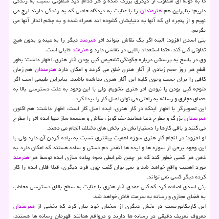
ما به گونه ای متفاوت از دیگری بزرگ شده و هر كدام دید متفاوتی نسبت به زندگی
داریم؛ بنابراین هم
هنرمندان
را با عنایت به دیدگاه خاصی كه به زندگی دارند ارج می
نهیم و از پنجره ای كه آنها به دنیایشان گشوده اند همراه شده و به چشم انداز آنها می
نگریم.
بنی اسدی افزود: البته اگر یك نقاش بتواند اثر
هنرمند
دیگر را به عینه و بدون هیچ
تفاوتی كپی كند، حتما استعداد بالایی در نقاشی دارد و
هنرمند
قابلی است.
وی در پاسخ به پرسشی درباره چگونگی تشخیص كپی بودن آثار هنری، اظهار داشت: بطور
قطع هر روز حجم زیادی از آثار هنری خلق می گردد و امكان دارد
هنرمندان
هم زمان
كافی را برای جست وجوی كلیه این آثار هنری نداشته باشند. بنابراین طبیعی است اگر
متوجه كپی بودن یا نبودن اثر هنری نشویم. ولی با این وجود به علت دسترسی بالا به
فضای مجازی و رسانه به راحتی می توان اصل كار را پیدا كرد.
این تصویرگر با اظهار اینكه در كار هنری، ایده اصل كار است، اظهار داشت: هم اكنون
هنرمندان
بزرگ و مطرح دنیا همانند جف كونز، نقاش و مجسمه ساز تنها ایده اثر را مطرح
می كنند و باقی كارها را دستیارانش در بخش های مختلف انجام می دهند.
او افزود: در انجام كار هنری سوژه اهمیت بیشتری نسبت به پیاده كردن آن دارد ولی با
این وجود برخی از سوژه ها و ایده ها آنقدر دم دستی و ساده هستند كه امكان دارد به
ذهن هر كسی خطور كند كه در چنین شرایطی نحوه پیاده سازی ایده توسط هر
هنرمند
مورد اهمیت واقع خواهد شد و نمی توان گفت چون فرد دیگری، قبلا فلان ایده را كار
كرده دیگر كسی نمی تواند.
بنی اسدی اضافه كرد كه كپی عمدی آثار هنری با عنایت به سطح بالای دسترسی مخاطب
به فضای مجازی و رسانه به سرعت فاش خواهد شد.
این كاریكاتوریست در بخش دیگری از سخنان خود بیان كرد كه بخشی از
هنرمندان
معروف تعریف دقیقی در رسانه ها دارند و درواقع همانند قهرمان رسانه ها هستند،