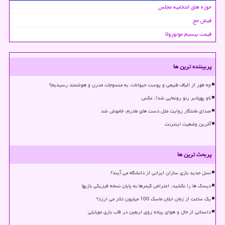
حوزه های انتخابیه مجلس
فیش حج
قیمت بیسیم موتورولا
پربیننده ترین ها
چه طور از الیاف طبیعی و پوست حیوانات، به منسوجات مدرن و هوشمند رسیدیم؟
ناو پهپادبر رنو رونمایی شد!، عکس
صدای ماندگار روایت مثل دست های مادرم، خاموش شد
آخرین وضعیت اینترنت
پربحث ترین ها
نسل جدید بازی سازان ایرانی از دانشگاه می آیند؟
دیسک ها را نکشید، اعتراض گیمرها به پایان نسخه فیزیکی بازیها
یک ساعت از زمان ایلان ماسک 100 میلیون دلار می ارزد؟
داستانی از حال و هوای پیاده روی اربعین در قاب بازی موبایلی