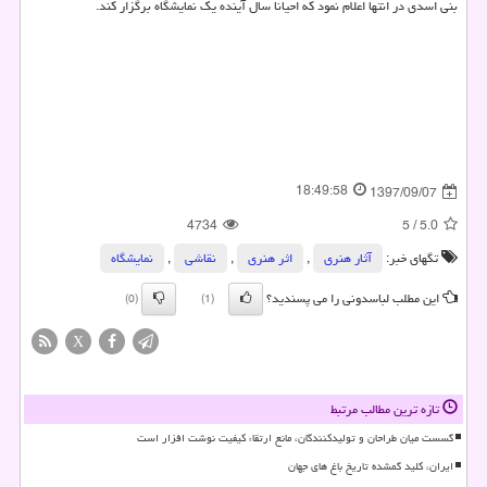
بنی اسدی در انتها اعلام نمود كه احیانا سال آینده یك نمایشگاه برگزار كند.
18:49:58
1397/09/07
4734
5
/
5.0
تگهای خبر:
آثار هنری
,
اثر هنری
,
نقاشی‌
,
نمایشگاه
این مطلب لباسدونی را می پسندید؟
(0)
(1)
X
تازه ترین مطالب مرتبط
گسست میان طراحان و تولیدکنندگان، مانع ارتقاء کیفیت نوشت افزار است
ایران، کلید گمشده تاریخ باغ های جهان