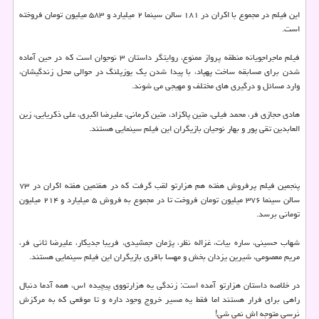
این فیلم در مجموع با اكران در ۱۸۱ سالن سینما ۲ میلیارد و ۵۸۳ میلیون تومان فروخته
است.
فیلم ماجراجویانه منطقه پرواز ممنوع، روایتگر داستان ۳ نوجوان است كه در حین آماده
شدن برای مسابقه ساخت پهپاد، با پیدا شدن یك یوزپلنگ در حوالی محل زندگیشان،
وارد مسائل و درگیری های مختلف و مهیجی می شوند.
هادی حجازی فر، محمد فیلی، متین پاكزاد، متین كرمانی، علیرضا اكبری، علی ذكریایی، زین
العابدین تقی پور و بهار نوحیان بازیگران این فیلم سینمایی هستند.
پنجمین فیلم پرفروش هفته هم هزارتو لقب گرفت كه در هفتمین هفته اكران در ۷۳
سالن سینما ۳۷۶ میلیون تومان فروخت تا در مجموع به فروش ۵ میلیارد و ۲۱۴ میلیون
تومانی برسد.
شهاب حسینی، ساره بیات، غزاله نظر، پژمان جمشیدی، فریبا جدیكار، علیرضا ثانی فر،
مریم معصومی، شیرین یزدان بخش و مهسا باقری بازیگران این فیلم سینمایی هستند.
در خلاصه داستان هزارتو آمده است: زندگی یه هزارتووی پیچیده اس، همه آدما دنبال
راهی برای فرار هستند اما فقط یه مسیر خروج وجود داره و تا موقعی كه به مركزش
نَرسی متوجه اش نمی شی!