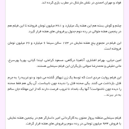
فواد و مهران احمدی در نقش مارشال در مطرب بازی كرده اند.
چشم و گوش بسته هم این هفته یك میلیارد و ۳۸۱ میلیون تومان فروخته تا این فیلم هم
در پنجمین هفته متوالی در رده دوم جدول پرفروش های هفته قرار گیرد.
این فیلم در مجموع پنج هفته نمایش در ۱۷۳ سالن سینما ۶ میلیارد و ۲۶ میلیون تومان
فروخته است.
امین حیایی، بهرام افشاری، آناهیتا درگاهی، مسعود كرامتی، لیندا كیانی، پوریا پورسرخ،
مانی حقیقی و محمدرضا صولتی بازیگران این فیلم سینمایی هستند.
این فیلم روایت مردی است كه توسط یك زن تبهكار كُشته می شود و دو غریبه را به جرم
قتل بازداشت می كنند. یكی صحنه قتل را ندیده چون نابیناست، آن یكی هم فقط صحنه
را دیده چون ناشنواست! آنها یك بامداد تا غروب فرصت دارند كه از این مهلكه جان سالم
به در ببرند...
فیلم سینمایی منطقه پرواز ممنون به كارگردانی امیر داسارگر هم در پنجمین هفته نمایش
با فروش ۹۳۴ میلیون تومانی در رده سوم پرفروش های هفته قرار گرفت.