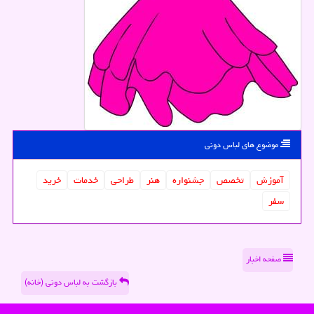
موضوع های لباس دونی
آموزش
تخصص
جشنواره
هنر
طراحی
خدمات
خرید
سفر
صفحه اخبار
بازگشت به لباس دونی (خانه)