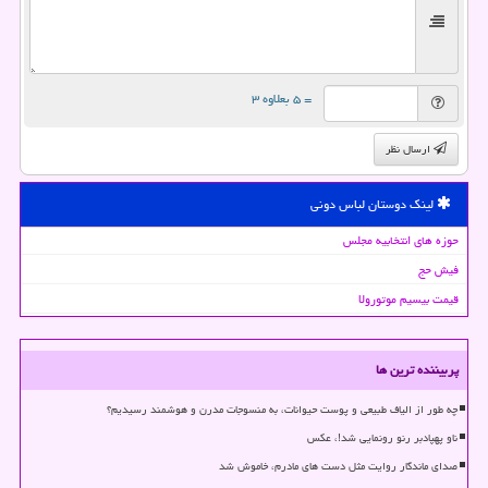
= ۵ بعلاوه ۳
ارسال نظر
لینک دوستان لباس دونی
حوزه های انتخابیه مجلس
فیش حج
قیمت بیسیم موتورولا
پربیننده ترین ها
چه طور از الیاف طبیعی و پوست حیوانات، به منسوجات مدرن و هوشمند رسیدیم؟
ناو پهپادبر رنو رونمایی شد!، عکس
صدای ماندگار روایت مثل دست های مادرم، خاموش شد