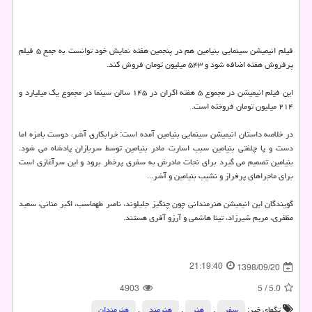
فیلم انیمیشن سینمایی بنیامین هم در پنجمین هفته نمایش خود توانست به جمع ۵ فیلم
پرفروش هفته اضافه شود و ۵۴۳ میلیون تومان فروش كند.
این فیلم انیمیشن در مجموع ۵ هفته اكران در ۱۴۵ سالن سینما در مجموع یك میلیارد و
۲۱۴ میلیون تومان فروخته است.
در خلاصه داستان انیمیشن سینمایی بنیامین آمده است: خرابكاری آشر، دوست بامزه اما
دست و پا چلفتی بنیامین سبب اسارت مادر بنیامین توسط سربازان پادشاه می شود.
بنیامین تصمیم می گیرد برای نجات مادرش به سفری پرخطر برود و این سرآغازی است
برای ماجراهای پرفراز و نشیب بنیامین و آشر...
گویندگان این انیمیشن هنرمندانی چون چنگیز جلیلوند، ناصر طهماسب، اكبر منانی، سعید
مظفری، مریم شیرزاد، تینا هاشمی و آرزو آفری هستند.
21:19:40
1398/09/20
4903
5
/
5.0
تگهای خبر:
سفر
,
هنر
,
هنرمند
,
هنرمندان