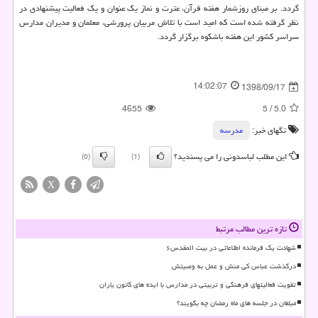
گردد. بر مبنای روزشمار هفته قرآن، عترت و نماز یك عنوان و یك فعالیت پیشنهادی در
نظر گرفته شده است كه امید است با تلاش مربیان پرورشی، معلمان و مدیران مدارس
سراسر كشور این هفته باشكوه برگزار گردد.
14:02:07
1398/09/17
4655
5
/
5.0
تگهای خبر:
مدرسه
این مطلب لباسدونی را می پسندید؟
(0)
(1)
X
تازه ترین مطالب مرتبط
شهادت یک فرمانده اطلاعاتی در بیت المقدس۶
درگذشت عباس کی منش و عمل به وصیتش
تقویت فعالیتهای فرهنگی و تربیتی در مدارس با ایده های کانون یاران
مبلغان در جلسه های ماه رمضان چه بگویند؟