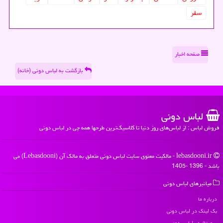
سفر
صفحه اخبار
بازگشت به لباس دونی (خانه)
لباس دونی
فروش لباس : از لباس‌های روز دنیا تا کلاسیک‌ترین طرحها همه چی در لباس دونی
lebasdooni.ir - مالکیت معنوی سایت لباس دونی متعلق به مالک آن (Lebasdooni) می
باشد - 1396 -1405
میانبرهای لباس دونی
درباره ما
بک لینک در لباس دونی
رپورتاژ در لباس دونی