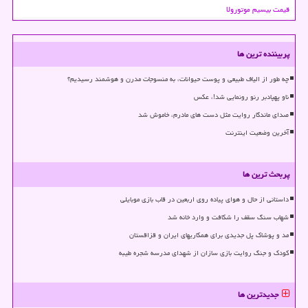
قیمت بیسیم موتورولا
پربیننده ترین ها
چه طور از الیاف طبیعی و پوست حیوانات، به منسوجات مدرن و هوشمند رسیدیم؟
ناو پهپادبر رنو رونمایی شد!، عکس
صدای ماندگار روایت مثل دست های مادرم، خاموش شد
آخرین وضعیت اینترنت
پربحث ترین ها
داستانی از حال و هوای پیاده روی اربعین در قاب بازی موبایلی
شهاب سنگ سقف را شکافت و وارد خانه شد
مد و پوشاک پل جدیدی برای همکاریهای ایران و قزاقستان
کودک و جنگ روایت بازی سازان از شهدای مدرسه شجره طیبه
جدیدترین ها