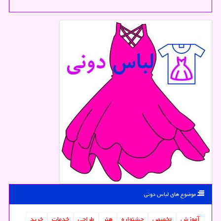
موضوع های لباس دونی
آموزش
تخصص
جشنواره
هنر
طراحی
خدمات
خرید