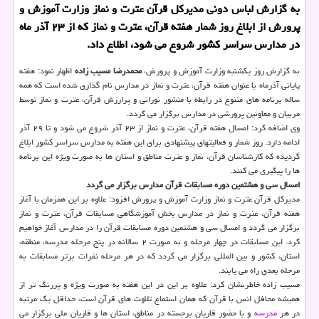
به گزارش لباس دونی مدیركل قرآن عترت و نماز وزارت آموزش و
پرورش از ابلاغ روز شمار هفته قرآن، عترت و نماز كه از ۲۳ آذر ماه
در مدارس سراسر كشور شروع می شود، اطلاع داد.
به گزارش روز یكشنبه وزارت آموزش و پرورش،
محمدرضا مسیب زاده
اظهار نمود: هفته
پایانی آذرماه با عنوان هفته قرآن، عترت و نماز در مدارس نام گذاری شده است كه همه
ساله برنامه های متنوع در رابطه با منشور نورانی و پرارزش قرآن، عترت و نماز توسط
مربیان و معاونین پرورشی در مدارس برگزار می گردد.
وی اضافه كرد: امسال هفته قرآن، عترت و نماز از ۲۳ آذر شروع می شود و تا ۲۹ آذر
ادامه دارد. روز شمار و فعالیتهای پیشنهادی برای این هفته به مدارس سراسر كشور ابلاغ
گردیده كه كارشناسان قرآن، نماز و عترت مناطق و استان ها به صورت ویژه این برنامه
ها را پیگیری می كنند.
امسال سی و هشتمین دوره مسابقات قرآن مدارس برگزار می گردد
مدیركل قرآن عترت و نماز وزارت آموزش و پرورش افزود: علاوه بر این همزمان با آغاز
هفته قرآن، عترت و نماز در مدارس بخش آموزشگاهی مسابقات قرآن، عترت و نماز
برگزار می گردد و امسال سی و هشتمین دوره مسابقات قرآن را در مدارس آغاز خواهیم
كرد. این مسابقات در چهار مرحله و به صورت ۲ سالانه در پنج مرحله مدرسه، منطقه،
استان، كشور و بین المللی برگزار می گردد كه در هر مرحله نفرات برتر مسابقات به
مرحله بعدی راه می یابند.
مسیب زاده خاطرنشان كرد: علاوه بر این در این هفته به صورت ویژه و پررنگ تر از
همیشه محافل انس با قرآن كه همان استماع تلاوت های قرآن است، حداقل یك مرتبه
در هر
مدرسه
و با حضور قاریان برجسته در مناطق، استان ها و قاریان ملی برگزار می