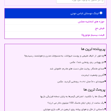
لینک دوستان لباس دونی
حوزه های انتخابیه مجلس
فیش حج
قیمت بیسیم موتورولا
پربیننده ترین ها
چه طور از الیاف طبیعی و پوست حیوانات، به منسوجات مدرن و هوشمند رسیدیم؟
ناو پهپادبر رنو رونمایی شد!، عکس
صدای ماندگار روایت مثل دست های مادرم، خاموش شد
آخرین وضعیت اینترنت
هیوندای i۲۰ مدل ۲۰۲۷ رونمایی گردید، عکس
پربحث ترین ها
دیسک ها را نکشید، اعتراض گیمرها به پایان نسخه فیزیکی بازیها
یک ساعت از زمان ایلان ماسک 100 میلیون دلار می ارزد؟
داستانی از حال و هوای پیاده روی اربعین در قاب بازی موبایلی