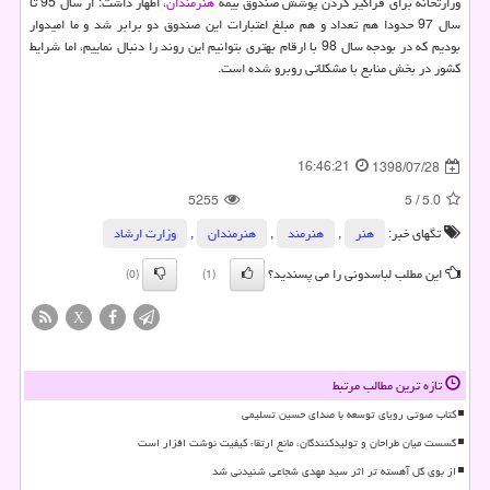
وزارتخانه برای فراگیر كردن پوشش صندوق بیمه
هنرمندان
، اظهار داشت: از سال 95 تا
سال 97 حدودا هم تعداد و هم مبلغ اعتبارات این صندوق دو برابر شد و ما امیدوار
بودیم كه در بودجه سال 98 با ارقام بهتری بتوانیم این روند را دنبال نماییم، اما شرایط
كشور در بخش منابع با مشكلاتی روبرو شده است.
16:46:21
1398/07/28
5255
5
/
5.0
تگهای خبر:
هنر
,
هنرمند
,
هنرمندان
,
وزارت ارشاد
این مطلب لباسدونی را می پسندید؟
(0)
(1)
X
تازه ترین مطالب مرتبط
کتاب صوتی رویای توسعه با صدای حسین تسلیمی
گسست میان طراحان و تولیدکنندگان، مانع ارتقاء کیفیت نوشت افزار است
از بوی گل آهسته تر اثر سید مهدی شجاعی شنیدنی شد