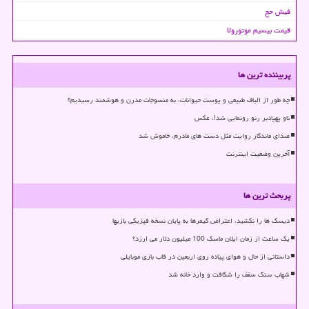
فیش حج
قیمت بیسیم موتورولا
پربیننده ترین ها
چه طور از الیاف طبیعی و پوست حیوانات، به منسوجات مدرن و هوشمند رسیدیم؟
ناو پهپادبر رنو رونمایی شد!، عکس
صدای ماندگار روایت مثل دست های مادرم، خاموش شد
آخرین وضعیت اینترنت
پربحث ترین ها
دیسک ها را نکشید، اعتراض گیمرها به پایان نسخه فیزیکی بازیها
یک ساعت از زمان ایلان ماسک 100 میلیون دلار می ارزد؟
داستانی از حال و هوای پیاده روی اربعین در قاب بازی موبایلی
شهاب سنگ سقف را شکافت و وارد خانه شد