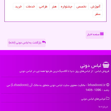
آموزش
تخصص
جشنواره
هنر
طراحی
خدمات
خرید
سفر
صفحه اخبار
بازگشت به لباس دونی (خانه)
لباس دونی
فروش لباس : از لباس‌های روز دنیا تا کلاسیک‌ترین طرحها همه چی در لباس دونی
lebasdooni.ir - مالکیت معنوی سایت لباس دونی متعلق به مالک آن (Lebasdooni) می
باشد - 1396 -1405
میانبرهای لباس دونی
درباره ما