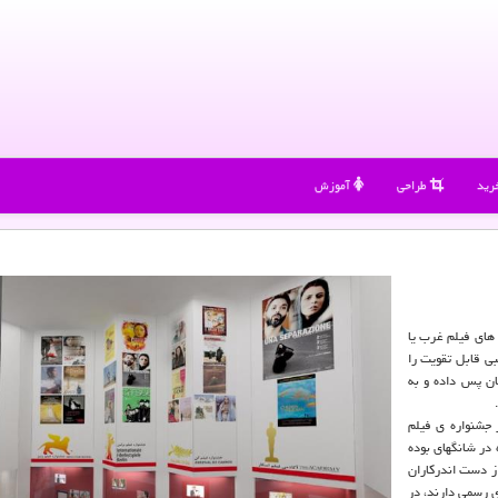
رید
طراحی
آموزش
ای فیلم غرب یا
ی قابل تقویت را
ان پس داده و به
ز جشنواره ی فیلم
 در شانگهای بوده
از دست اندركاران
ی رسمی دارند، در