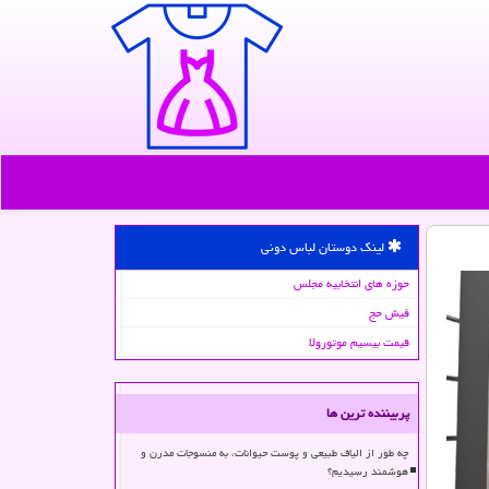
لینک دوستان لباس دونی
حوزه های انتخابیه مجلس
فیش حج
قیمت بیسیم موتورولا
پربیننده ترین ها
چه طور از الیاف طبیعی و پوست حیوانات، به منسوجات مدرن و
هوشمند رسیدیم؟