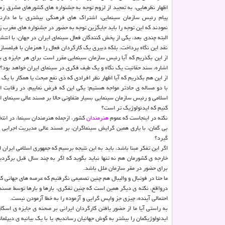
اظهار نظرهایی، به تمجید از لزوم توجه به جشنواره های كشورهای مشرق زمین
پیام رئیس سازمان سینمایی، اشتراك های فرهنگی بیشتری با ما دارند،
نمودند كه این توجه را باید جایگزین توجه به حضور در جشنواره های مغرب زم
البته چندی بعد، یكی از پخش كنندگان فعال سینمای ایران در جهان، با انتشار
نقد این نگاه پرداخت، بلكه دبیری یك كارگردان فعال را همزمان با فیلمساز
از این بگذریم كه آیا رئیس سازمان سینمایی مقرر است برای هر جایزه ی بی
اشاره، سند حقانیت یك نگاه و یك طیف فكری در سینمای ایران خواهد بود؟
از این هم بگذریم كه آیا اظهار نظر افرادی كه ذی نفع مبحث یا همكار با 
با دو مساله ی حادتر مواجه هستیم؛ یكی این كه فرض نماییم، در رقابت ا
اسلامی و رئیس سازمان سینمایی بسیار متفاوتی حالا بر مسند عالی سینمای 
كنیم كه ایدئولوژیك تر است؟
نكته در اینجاست كه عموم
هنرمندان
كشور، ازجمله هنرمندان سینما، در ان
بی گمان، با یاری همین گرایش سینماگران، بر مسند عالی مدیریت اجرایی 
گیرد؟
اگر این تفكر مبنا باشد، باید به این نتیجه برسیم كه جمهوری اسلامی ایران ا
خارجه ی كشورمان هم نه تنها نباید بگوید كه اگر به چند سال قبل برگردیم
برای حضور در مقر سازمان ملل باشد.
ما حتا در فوتبال و والیبال هم چنین تصمیمی نگرفتیم كه عرصه های جهانی كشو
درواقع، نكته ی دیگر همین است كه چنین تفكری، بارها و بارها توسط مسند
احتمالی آینده، چیزی جز واپس گرایی و آزموده را به خطا آزمودن نیست.
به راستی آیا ما از حضور یافتن كارگردان ایرانی بر صحنه ی جایزه ی اسكا
ایدئولوژیكمان را بیشتر به گوش جهانیان رساندیم، یا با یك بیانیه ی دی