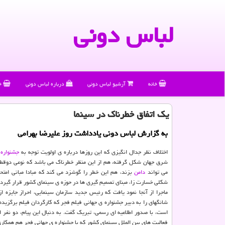
لباس دونی
خانه
آرشیو لباس دونی
درباره لباس دونی
خ
یك اتفاق خطرناك در سینما
به گزارش لباس دونی یادداشت روز علیرضا بهرامی
اختلاف نظر جدال انگیزی كه این روزها درباره ی اولویت توجه به
جشنواره
ه
شرق جهان شكل گرفته، هم از این منظر خطرناك می باشد كه نوعی دوقطب
می تواند
دامن
بزند، هم این خطر را گوشزد می كند كه مبادا مبانی امتح
شكلی خسارت زا، مبنای تصمیم گیری ها در حوزه ی سینمای كشور قرار گیرد.
ماجرا از آنجا نمود یافت كه رئیس جدید سازمان سینمایی، احراز جایزه ا
شانگهای را به دبیر جشنواره ی جهانی فیلم فجر كه كارگردان فیلم برگزیده
است، با صدور اطلاعیه ای رسمی، تبریك گفت. به دنبال این پیام، دو نفر 
فعالیت های بین الملل سینمای كشور كه با جشنواره ی جهانی فجر هم همكار