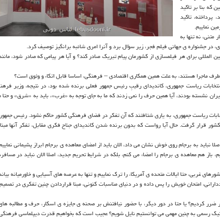
 كه بنا بر تاكید
 پرداخته، تاكید
ین نماییم.
 متنی، نه تنها به
ی، در جشنواره ی جهانی فیلم فجر، زیر سؤال برد و آنرا امری شائبه برانگیز توصیف كرد.
ن المللی برای هر فیلمسازی از كشورمان پیام تبریك صادر كند؟ و آیا هر پیامی كه صادر شود، مانند 
یك طرف ماجرا هستند، به علت همین همكاری اقتصادی – فرهنگی، اساسا قابل اتكاء و وثوق است؟
نتخابات ریاست جمهوری، كاندیدای رقیبِ رئیس جمهور فعلی برنده شده بود، در نتیجه، وزیر فرهن
ایران نشسته بودند، آیا همین حرف را نمی زدند كه ما به جای توجه به «غرب»، باید به «شرق» و حتا 
تخابات ریاست جمهوری، به یاری شتافتند كه آن تفكر در فضای فرهنگی كشور حاكم نشود. رئیس جمهور
كشور قرار گرفت. حال آیا رواست كه بدون برنده شدن كاندیدای جناح فكری مقابل، تفكر آنها مبنای
صلا نباید به برجام روی خوش نشان می داد، الان باید از امضای معاهده ی برجام ابراز پشیمانی نماییم،
، باز هم معاهده ی برجام را امضاء می كنم، بلكه در شرایط تحریم جدید، اصلا الان نباید در مسافر
رهای غربی، حتا ایالات متحده ی آمریكا، را ترك نماییم و تنها به عرصه های آسیایی و خاورمیانه بیان
دارانی، امتحان خویش را پس داده و در دنیای مناسبات كنونی، مبنا قراردادن چنین تفكری در تصمیم
ر ضرر كردیم؟ یا حتا در دور دیگر، با حضور نیافتنش بر صحنه ی جایزه ی اسكار، حرف و مطالبه های 
پلماتیك رسمی به چنین مهمی می توانستیم نایل شویم؟ عجیب است كه بخواهیم قدرت دیپلماسی فرهنگی 