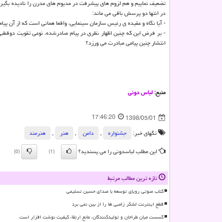
تضعیف نماییم و هم لزوم های پیشرفت در مدیوم های مدرن را نادیده بگیری
در انتها دو پرسش باقی می ماند:
- آیا نگاه و عقیده ی رئیس سازمان سینمایی، واقعا همانی است كه از آن پ
- بر فرض این كه چنین اظهار نظری در پیام صادرشده، نوعی تقویت دوقطبی 
انتشار چنین پیامی مبادرت می ورزد؟
منبع:
لباس دونی
17:46:20
1398/05/01
تگهای خبر:
جشنواره
,
دامن
,
هنر
,
هنرمند
این مطلب لباسدونی را می پسندید؟
(0)
(1)
تازه ترین مطالب مرتبط
کتاب صوتی رویای توسعه با صدای حسین تسلیمی
قطع اینترنت لشکر زامبی ها را از بین نمی برد
گسست میان طراحان و تولیدکنندگان، مانع ارتقاء کیفیت نوشت افزار است