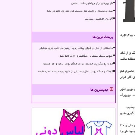
ناو پهپادبر رنو رونمایی شد!، عکس
صدای ماندگار روایت مثل دست های مادرم، خاموش شد
آخرین وضعیت اینترنت
پیام مورد
پربحث ترین ها
داستانی از حال و هوای پیاده روی اربعین در قاب بازی موبایلی
گ و ارشاد
شهاب سنگ سقف را شکافت و وارد خانه شد
منطقه دقت
مد و پوشاک پل جدیدی برای همکاریهای ایران و قزاقستان
 محترم هم
کودک و جنگ روایت بازی سازان از شهدای مدرسه شجره طیبه
 كار قرار
 وزیر امور
جدیدترین ها
ت نیویورك
دیشیم.
 گیری های
ملی و حتا
خودمان را