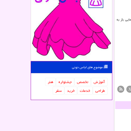
یی باز به
موضوع های لباس دونی
آموزش
تخصص
جشنواره
هنر
طراحی
خدمات
خرید
سفر