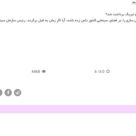
م.
یام تبریك برداشت شد؟
سازی را در فضای سینمایی كشور دامن زده باشد، آیا اگر زمان به قبل برگردد، رئیس سازمان سینما
4468
5
/
5.0
X