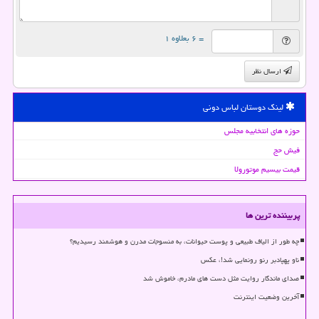
= ۶ بعلاوه ۱
ارسال نظر
لینک دوستان لباس دونی
حوزه های انتخابیه مجلس
فیش حج
قیمت بیسیم موتورولا
پربیننده ترین ها
چه طور از الیاف طبیعی و پوست حیوانات، به منسوجات مدرن و هوشمند رسیدیم؟
ناو پهپادبر رنو رونمایی شد!، عکس
صدای ماندگار روایت مثل دست های مادرم، خاموش شد
آخرین وضعیت اینترنت