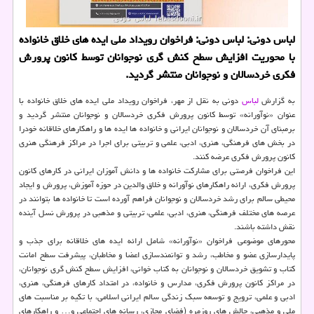
لباس دونی: لباس دونی: فراخوان رویداد ملی ایده های خلاق خانواده
با محوریت افزایش سطح کنش گری نوجوانان توسط کانون پرورش
فکری خردسالان و نوجوانان منتشر گردید.
به گزارش
لباس
دونی به نقل از مهر، فراخوان رویداد ملی ایده های خلاق خانواده با
عنوان «نوآورانه» توسط کانون پرورش فکری خردسالان و نوجوانان منتشر گردید و
برمبنای آن خردسالان و نوجوانان ایرانی و خانواده ها ایده ها و راهکارهای خلاقانه خودرا
در بخش های فرهنگی، هنری، ادبی، علمی و تربیتی برای اجرا در مراکز فرهنگی هنری
کانون پرورش فکری عرضه کنند.
این فراخوان فرصتی برای مشارکت خانواده ها و دانش آموزان ایرانی در کارهای کانون
پرورش فکری، ارائه راهکارهای نوآورانه و خلاق والدین در حوزه آموزش، پرورش و ایجاد
محیطی سالم برای رشد خردسالان و نوجوانان فراهم آورده است تا خانواده ها بتوانند در
عرصه های مختلف فرهنگی، هنری، ادبی، علمی، تربیتی و مذهبی در پرورش نسل آینده
نقش داشته باشند.
محورهای موضوعی فراخوان «نوآورانه» شامل ارائه ایده های خلاقانه برای جذب و
پایدارسازی عضو و مخاطب، رشد و توانمندسازی اعضا و مخاطبان، پیشرفت سطح امانت
کتاب و تشویق خردسالان و نوجوانان به کتاب خوانی، افزایش سطح کنش گری نوجوانان،
در مراکز کانون پرورش فکری، مدارس و خانواده، در امتداد کارهای فرهنگی، هنری،
ادبی و علمی، ترویج و توسعه سبک زندگی سالم ایرانی اسلامی، با تکیه بر مناسبت های
ملی و مذهبی، چالش های روزمره (فضای مجازی، رسانه های اجتماعی و… و راهکارهای