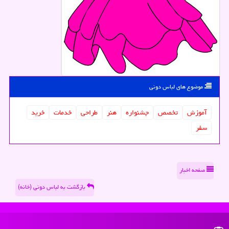
موضوع های لباس دونی
آموزش
تخصص
جشنواره
هنر
طراحی
خدمات
خرید
سفر
صفحه اخبار
بازگشت به لباس دونی (خانه)