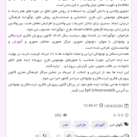
خلاقانه) و تقویت تعامل میان والدین با فرزندان است.
تشویق والدین و دانش آموزان به استفاده از روش های خلاق در حوزه های هم راستا با
محورهای موضوعی این طرح، شناسایی و مستندسازی روش های نوآورانه فرهنگی،
تربیتی، ایجاد بستری برای تبادل تجربیات بین والدین و افزایش تعامل مثبت بین والدین
و فرزندان بوسیله کارهای خلاقانه اهداف طرح «نوآورانه» محسوب می شود.
فراخوان «نوآورانه» در امتداد چهار سیاست سال ۱۴۰۴ کانون پرورش فکری خردسالان
و نوجوانان با عنوان «نوجوان محوری، مرکز محوری، مخاطب محوری و
آموزش
و
توانمندسازی، طراحی شده است.
همه خردسالان و نوجوانان ایرانی و اعضاء خانواده ها تا ۲۰ خرداد فرصت دارند در نهایت
سه ایده اجرائی خودرا متناسب با محورهای موضوعی طرح «رویداد ایده های خلاق
خانواده» در قالب تصویر، متن، گزارش، پروژه و… ارایه کنند.
این ایده ها بعد از ارزیابی و انتخاب از تیرماه در تمامی مراکز فرهنگی هنری کانون
پرورش فکری خردسالان و نوجوانان سراسر کشور اجرا می شود.
خانواده ها می توانند ایده های خود در پرتال کانون پرورش فکری خردسالان و نوجوانان
به آدرس kpf.ir/noavaraneh ثبت کنند.
13:48:47
1404/03/05
282
5
/
5.0
تگهای خبر:
آموزش
,
طراحی
,
هنر
این مطلب لباسدونی را می پسندید؟
(0)
(1)