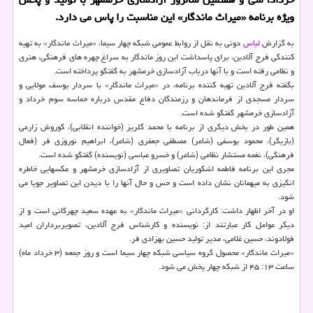
ویژه برنامه «میراث ماندگار» این مناسبت را پاس می دارد.
به گزارش
لباس
دونی به نقل از روابط عمومی شبكه چهار سیما، «میراث ماندگار» به تهیه
كنندگی فرج آلادین، برای پاسداشت این روز ماندگار به سراغ چهره های فرهنگی، هنری
و نظامی رفته است و با آنها درباب آزادسازی خرمشهر به گفتگو پرداخته است.
بگفته فرج آلادین تهیه كننده برنامه، در «میراث ماندگار» با سردار یوسف مولایی و
سردار مسجدی از فرماندهان و رزمندگان دفاع مقدس درباره حماسه سوم خرداد و
آزادسازی خرمشهر گفتگو شده است.
همین طور در بخش دیگری از برنامه با محمد گلریز (خواننده انقلابی)، كوروش زارعی
(بازیگر)، محمود یوسفی (شاعر) مصطفی جعفری (شاعر)، ابراهیم نوروزی فر (فعال
فرهنگی)، نغمه مستشار نظامی (شاعر) و خسرو عباسی (نویسنده) گفتگو شده است.
مجری این برنامه فاطمه اشكوریان تصاویری از آزادسازی خرمشهر و عكسهایی خاطره
انگیزی به میهمانان نشان داده است و حس و حال آنها را با دیدن این تصاویر جویا می
شود.
او در آخر اظهار داشت: كارگردانی «میراث ماندگار» به عهده سعید چهرگانی است و از
دیگر عوامل كار عبارتند از: نویسنده و كارشناس فرج آلادین، تصویربرداران امید
فولادوند، حسین غلامی، مدیر تولید حسین بهزادی فر.
«میراث ماندگار» محصول گروه سیاسی شبكه چهار سیما است و روز جمعه (۳ خرداد ماه)
ساعت ۱۳: ۴۵ از شبكه چهار پخش می شود.