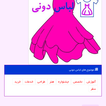
موضوع های لباس دونی
آموزش
تخصص
جشنواره
هنر
طراحی
خدمات
خرید
سفر