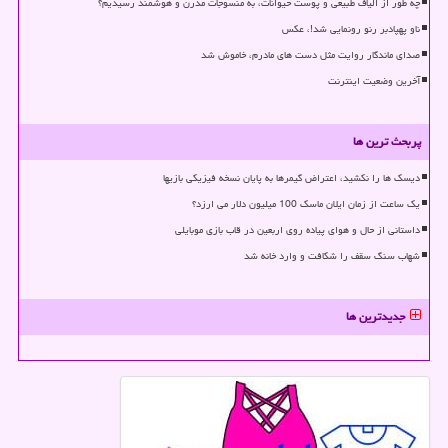
چه طور از الیاف طبیعی و پوست حیوانات، به منسوجات مدرن و هوشمند رسیدیم؟
ناو پهپادبر رنو رونمایی شد!، عکس
صدای ماندگار روایت مثل دست های مادرم، خاموش شد
آخرین وضعیت اینترنت
پربحث ترین ها
دیسک ها را نکشید، اعتراض گیمرها به پایان نسخه فیزیکی بازیها
یک ساعت از زمان ایلان ماسک 100 میلیون دلار می ارزد؟
داستانی از حال و هوای پیاده روی اربعین در قاب بازی موبایلی
شهاب سنگ سقف را شکافت و وارد خانه شد
جدیدترین ها