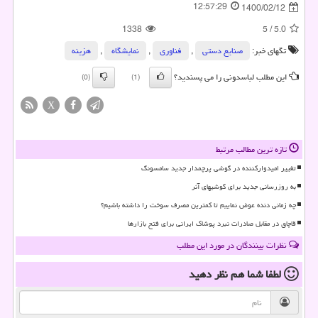
12:57:29
1400/02/12
1338
5
/
5.0
تگهای خبر:
صنایع دستی
,
فناوری
,
نمایشگاه
,
هزینه
این مطلب لباسدونی را می پسندید؟
(0)
(1)
X
تازه ترین مطالب مرتبط
تغییر امیدوارکننده در گوشی پرچمدار جدید سامسونگ
به روزرسانی جدید برای گوشیهای آنر
چه زمانی دنده عوض نماییم تا کمترین مصرف سوخت را داشته باشیم؟
قاچاق در مقابل صادرات نبرد پوشاک ایرانی برای فتح بازارها
نظرات بینندگان در مورد این مطلب
لطفا شما هم
نظر دهید