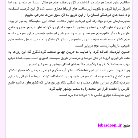
سالاری بیان نمود: هرچند در گذشته برگزاری هفته های فرهنگی بسیار هزینه بر بود اما
امروز شرایط کرونا و تقویت زیرساخت های ارتباط مجازی سبب شد از این فرصت استفاده
و داشته های فرهنگی استان را از این طریق به آن سوی مرزها معرفی نماییم.
مدیرسازمان مردم نهاد راه آبی ابرشیم اظهار داشت: هدف این نمایشگاه به غیر از پیدا
کردن پیوندهای تاریخی استان بوشهر با جنوب ایران و کرانه های دریای عمان و خلیج
فارس با دیگر کشورهای هم مسیر در میراث دریایی ابریشم، کوشش برای معرفی جاذبه
های کمتر دیده شده جنوب ایران بخصوص بستر گردشگری دریایی شامل مولفه های
طبیعی، تاریخی، زیست بوم دریایی است.
حسین ایزدپناه اضافه کرد: با عنایت به جریان جهانی صنعت گردشگری که این روزها به
علت فراگیری کرونا در حال عرضه و عرضه از طریق سیستم فناوری است سبب شده خیلی
بهتر، سیستماتیک تر و فراگیرتر جاذبه های استان بوشهر را معرفی نماییم.
وی افزود: سعی شده در این نمایشگاه بستر گردشگری تاریخی دریایی که همواره کمتر
مورد تبلیغ و توجه بوده است معرفی شود و این نمایشگاه بتواند سرمایه گذارانی را برای
سرمایه گذاری در این بخش جذب و به شکلی نگاه ویزتورهایی که کشورهای حاشیه خلیج
فارس را مقصد قرار می دهند را به سمت بوشهر جلب کرد.
این نمایشگاه مجازی عکس تا ۶ خرداد ماه برپا است.
منبع:
lebasdooni.ir