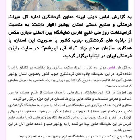
به گزارش لباس دونی ایرنا- معاون گردشگری اداره کل میراث
فرهنگی و صنایع دستی استان بوشهر اظهار داشت: به مناسبت
گرامیداشت روز ملی خلیج فارس نمایشگاه بین المللی مجازی عکس
از جاذبه های گردشگری جنوب کشور با محوریت این استان، با
همکاری سازمان مردم نهاد ˮراه آبی ابریشمˮ در سایت رایزن
فرهنگی ایران در ایتالیا برگزار گردید.
به گزارش
لباس
دونی به نقل از ایرنا، سکینه سالاری روز یکشنبه در گفتگو با ایرنا
اضافه کرد: در این نمایشگاه جاذبه های گردشگری جنوب کشور بخصوص استان بوشهر
شامل آئین ها، اقلیم، طبیعت، تاریخ، گردشگری دریایی و مردم شناسی به معرض نمایش
گذاشته شده است.
وی افزود: در کنار این نمایشگاه، وبینارهایی با هدف صیانت از خلیج همیشه فارس،
شناخت و معرفی مستندات و مقاله هایی برای علاقمندان در این حوزه برگزار می گردد.
سالاری افزود: هدف برگزاری این نمایشگاه این است که با عنایت به نمایشگاه گردشگری
اکسپو دبی که از مهر ۱۴۰۰ تا فروردین ۱۴۰۱ برگزار می شود، همینطور جام جهانی
فوتبال در قطر و نزدیک بودن ایران به این کشورها، نگاه ویزوتورهایی که با مقصد خلیج
فارس در این نمایشگاه حضور پیدا می کنند را به بوشهر جلب و شاهد حضور آنان در این
استان باشیم.
وی تصریح کرد: سعی شده در این نمایشگاه مجازی بوشهر به کل دنیا معرفی شود.