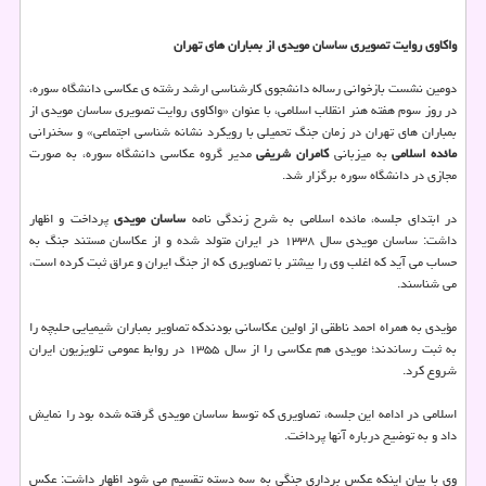
واکاوی روایت تصویری ساسان مویدی از بمباران های تهران
دومین نشست بازخوانی رساله دانشجوی کارشناسی ارشد رشته ی عکاسی دانشگاه سوره،
در روز سوم هفته هنر انقلاب اسلامی، با عنوان «واکاوی روایت تصویری ساسان مویدی از
بمباران های تهران در زمان جنگ تحمیلی با رویکرد نشانه شناسی اجتماعی» و سخنرانی
مائده اسلامی
به میزبانی
کامران شریفی
مدیر گروه عکاسی دانشگاه سوره، به صورت
مجازی در دانشگاه سوره برگزار شد.
در ابتدای جلسه، مائده اسلامی به شرح زندگی نامه
ساسان مویدی
پرداخت و اظهار
داشت: ساسان مویدی سال ۱۳۳۸ در ایران متولد شده و از عکاسان مستند جنگ به
حساب می آید که اغلب وی را بیشتر با تصاویری که از جنگ ایران و عراق ثبت کرده است،
می شناسند.
مؤیدی به همراه احمد ناطقی از اولین عکاسانی بودندکه تصاویر بمباران شیمیایی حلبچه را
به ثبت رساندند؛ مویدی هم عکاسی را از سال ۱۳۵۵ در روابط عمومی تلویزیون ایران
شروع کرد.
اسلامی در ادامه این جلسه، تصاویری که توسط ساسان مویدی گرفته شده بود را نمایش
داد و به توضیح درباره آنها پرداخت.
وی با بیان اینکه عکس برداری جنگی به سه دسته تقسیم می شود اظهار داشت: عکس