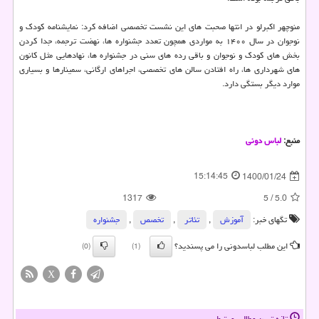
منوچهر اکبرلو در انتها صحبت های این نشست تخصصی اضافه کرد: نمایشنامه کودک و
نوجوان در سال ۱۴۰۰ به مواردی همچون تعدد جشنواره ها، نهضت ترجمه، جدا کردن
بخش های کودک و نوجوان و باقی رده های سنی در جشنواره ها، نهادهایی مثل کانون
های شهرداری ها، راه افتادن سالن های تخصصی، اجراهای ارگانی، سمینارها و بسیاری
موارد دیگر بستگی دارد.
منبع:
لباس دونی
15:14:45
1400/01/24
1317
5
/
5.0
تگهای خبر:
آموزش
,
تئاتر
,
تخصص
,
جشنواره
این مطلب لباسدونی را می پسندید؟
(0)
(1)
X
تازه ترین مطالب مرتبط