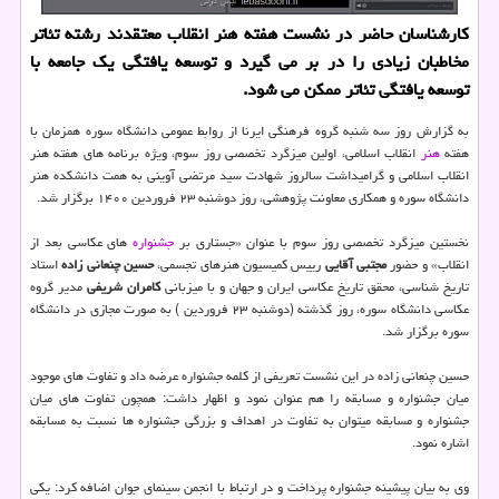
کارشناسان حاضر در نشست هفته هنر انقلاب معتقدند رشته تئاتر
مخاطبان زیادی را در بر می گیرد و توسعه یافتگی یک جامعه با
توسعه یافتگی تئاتر ممکن می شود.
به گزارش روز سه شنبه گروه فرهنگی ایرنا از روابط عمومی دانشگاه سوره همزمان با
هفته
هنر
انقلاب اسلامی، اولین میزگرد تخصصی روز سوم، ویژه برنامه های هفته هنر
انقلاب اسلامی و گرامیداشت سالروز شهادت سید مرتضی آوینی به همت دانشکده هنر
دانشگاه سوره و همکاری معاونت پژوهشی، روز دوشنبه ۲۳ فروردین ۱۴۰۰ برگزار شد.
نخستین میزگرد تخصصی روز سوم با عنوان «جستاری بر
جشنواره
های عکاسی بعد از
انقلاب» و حضور
مجتبی آقایی
رییس کمیسیون هنرهای تجسمی،
حسین چنعانی زاده
استاد
تاریخ شناسی، محقق تاریخ عکاسی ایران و جهان و با میزبانی
کامران شریفی
مدیر گروه
عکاسی دانشگاه سوره، روز گذشته (دوشنبه ۲۳ فروردین ) به صورت مجازی در دانشگاه
سوره برگزار شد.
حسین چنعانی زاده در این نشست تعریفی از کلمه جشنواره عرضه داد و تفاوت های موجود
میان جشنواره و مسابقه را هم عنوان نمود و اظهار داشت: همچون تفاوت های میان
جشنواره و مسابقه میتوان به تفاوت در اهداف و بزرگی جشنواره ها نسبت به مسابقه
اشاره نمود.
وی به بیان پیشینه جشنواره پرداخت و در ارتباط با انجمن سینمای جوان اضافه کرد: یکی