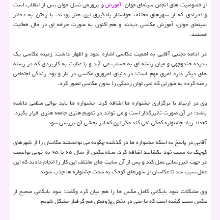
از خصوصیت های انجمن سینمای جوان،
آموزش
و پرورش نسل جوان پس از انقلاب است
و افرادی که از شهرهای مختلف خواستار یادگیری این هنر بودند، با رفتن به دفاتر
سینمای جوان، آموزش عکاسی دیدند و هم اکنون به صورت حرفه ای در حال فعالیت
هستند.
در ادامه مجتبی آقایی به اهمیت عکاسی اشاره نمود و اظهار داشت: زمینه عکاسی یک
پدیده چندوجهی و میان رشته ای به حساب می آید و با عنایت به کاربردی که در رشته
های دیگر دارد امری مهم است؛ در دنیای امروزی عکاسی در تار و پود زندگی اجتماعی
رخنه کرده به صورتی که نمی توان زندگی را بدون عکاسی تصور کرد.
وی در ارتباط با برگزاری جشنواره ها اضافه کرد: جشنواره ها باید توالی منظمی داشته
باشد؛ در آن صورت تأثیرگذار است و می تواند در تقویم هنری جامعه هنری قرار بگیرد،
تعداد زیاد جشنواره کمکی نمی کند مگر این که اثر بخشی آن بررسی شود.
آقایی در پاسخ به اینکه جشنواره ها در گذشته چگونه می توانستند عکاسان را از شهرهای
کوچک به سمت خود بکشانند اضافه کرد: مجله عکس از سال ۶۵ تا ۹۵ به خوبی توانست
در جهت خبررسانی عمل کند و پس از آن سایت های مختلف این کار را انجام دادند که این
عمل سبب شد تا عکاسان از شهرهای کوچک به سمت جشنواره ها جذب شوند.
وی مشکلات نبود بایگانی کامل عکس ها را هم بیان کرد وگفت: نبود بایگانی صحیح از
عکس سبب گشته است که ما حتی در بخش پژوهش هم گرفتار مشکل شویم.