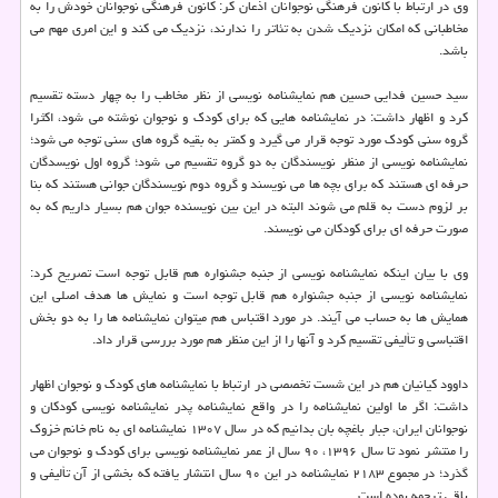
وی در ارتباط با کانون فرهنگی نوجوانان اذعان کر: کانون فرهنگی نوجوانان خودش را به
مخاطبانی که امکان نزدیک شدن به تئاتر را ندارند، نزدیک می کند و این امری مهم می
باشد.
سید حسین فدایی حسین هم نمایشنامه نویسی از نظر مخاطب را به چهار دسته تقسیم
کرد و اظهار داشت: در نمایشنامه هایی که برای کودک و نوجوان نوشته می شود، اکثرا
گروه سنی کودک مورد توجه قرار می گیرد و کمتر به بقیه گروه های سنی توجه می شود؛
نمایشنامه نویسی از منظر نویسندگان به دو گروه تقسیم می شود؛ گروه اول نویسدگان
حرفه ای هستند که برای بچه ها می نویسند و گروه دوم نویسندگان جوانی هستند که بنا
بر لزوم دست به قلم می شوند البته در این بین نویسنده جوان هم بسیار داریم که به
صورت حرفه ای برای کودکان می نویسند.
وی با بیان اینکه نمایشنامه نویسی از جنبه جشنواره هم قابل توجه است تصریح کرد:
نمایشنامه نویسی از جنبه جشنواره هم قابل توجه است و نمایش ها هدف اصلی این
همایش ها به حساب می آیند. در مورد اقتباس هم میتوان نمایشنامه ها را به دو بخش
اقتباسی و تألیفی تقسیم کرد و آنها را از این منظر هم مورد بررسی قرار داد.
داوود کیانیان هم در این شست تخصصی در ارتباط با نمایشنامه های کودک و نوجوان اظهار
داشت: اگر ما اولین نمایشنامه را در واقع نمایشنامه پدر نمایشنامه نویسی کودکان و
نوجوانان ایران، جبار باغچه بان بدانیم که در سال ۱۳۰۷ نمایشنامه ای به نام خانم خزوک
را منتشر نمود تا سال ۱۳۹۶، ۹۰ سال از عمر نمایشنامه نویسی برای کودک و نوجوان می
گذرد؛ در مجموع ۲۱۸۳ نمایشنامه در این ۹۰ سال انتشار یافته که بخشی از آن تألیفی و
باقی ترجمه بوده است.