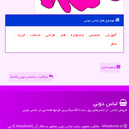
موضوع های لباس دونی
آموزش
تخصص
جشنواره
هنر
طراحی
خدمات
خرید
سفر
صفحه اخبار
بازگشت به لباس دونی (خانه)
لباس دونی
فروش لباس : از لباس‌های روز دنیا تا کلاسیک‌ترین طرحها همه چی در لباس دونی
lebasdooni.ir - مالکیت معنوی سایت لباس دونی متعلق به مالک آن (Lebasdooni) می