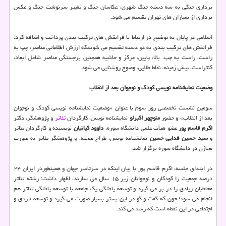
برداری جنگی به سه دسته جنگ شهری، عکاسان جنگ و تغییر سرنوشت جنگ و عکس
برداری از بمباران های تهران تقسیم می شود.
اسلامی در پایان به توضیح در ارتباط با فرانقش های ترکیب بندی پرداخت و اضافه کرد:
فرانقش های ترکیب بندی به دو دسته تقسیم می شوندکه ارزش اطلاعاتی عناصر، چپ به
راست، راست به چپ، بالا، پایین، مرکز و حاشیه همچنین برجستگی عناصر شامل ابعاد،
کنتراست، پیش زمینه، نقاط طلایی، وضوح روشنایی می شود.
وضعیت نمایشنامه نویسی کودک و نوجوان بعد از انقلاب
سومین نشست تخصصی روز سوم با عنوان «وضعیت نمایشنامه نویسی کودک و نوجوان
بعد از انقلاب» و حضور
منوچهر اکبرلو
نمایشنامه نویس، کارگردان
تئاتر
و پژوهشگر، دکتر
اکرم قاسم پور
عضو هیأت علمی دانشگاه سوره،
داوود کیانیان
نویسنده و کارگردان تئاتر
و
سید حسین فدایی حسین
نمایشنامه نویس، طراح صحنه، و پژوهشگر تئاتر به صورت
مجازی در دانشگاه سوره برگزار شد.
در ابتدای جلسه، اکرم قاسم پور با بیان اینکه در سرتاسر جهان و همینطوردر ایران ۲۴
درصد جمعیت را کودکان و نوجوانان زیر ۱۵ سال می سازند، اظهار داشت: رشته تئاتر
مخاطبان زیادی را در بر می گیرد و توسعه یافتگی یک جامعه با توسعه یافتگی تئاتر هم
انجام می شود؛ چون که گفت و گو در این بستر بسیار صورت می گیرد و توسعه فردی و
اجتماعی در این نقطه است که رشد می کند.