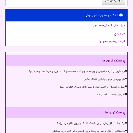
ارسال نظر
لینک دوستان لباس دونی
حوزه های انتخابیه مجلس
فیش حج
قیمت بیسیم موتورولا
پربیننده ترین ها
چه طور از الیاف طبیعی و پوست حیوانات، به منسوجات مدرن و هوشمند رسیدیم؟
ناو پهپادبر رنو رونمایی شد!، عکس
صدای ماندگار روایت مثل دست های مادرم، خاموش شد
آخرین وضعیت اینترنت
پربحث ترین ها
یک ساعت از زمان ایلان ماسک 100 میلیون دلار می ارزد؟
داستانی از حال و هوای پیاده روی اربعین در قاب بازی موبایلی