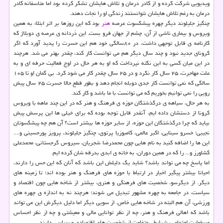
ویدیویی شرکت کرده و از کادر درمان و تلاش هایشان تشکر کرده بود اما متاسفانه کادر
درمان به رغم تلاش هایشان نتوانستند زندگی او را نجات دهند.
چنگیز جلیلوند دیگر چهره پیشکسوت عرصه
هنر
بود که این روزها بر اثر ابتلاء به همین
ویروس و بیماری ناشی از آن، چشم از جهان فرو بست. این دُردانه ی عرصه ی دوبلاژ که
کارنامه ی قابل توجهی داشت، در ۸۰سالگی خود هم این حسرت را پدید آورد که اگر
کرونای جدید نبود و چند سال دیگر هم می توانست کار کند، چقدر بهتر می شد. هرچند
در این میان کسی به این نکته نپرداخت که او به هر حال در اوج فعالیت حرفه ای و به
علت مهاجرت، ۲۵ سال کار نکرد و در ۲۵ سال چقدر کار می شود کرد. بی گمان او تا ۱۰۵
سالگی که نمی توانست کار جدی دوبله انجام دهد و بطور قطع حالا حسرت ۲۵ سال پیش
رویی را نمی توانیم بخوریم که می توانست با ما باشد و کار کند.
به هر حال، سیاهه ی درگذشتگان حوزه ی فرهنگ و هنر که در این چند ماهه با ویروس
کرونا از دستشان داده ایم، آنقدر قابل توجه بوده که برای خیلی ها این پرسش پیش
بیاید که چرا درگذشتگان این حوزه، از سایر حوزه ها بیشتر است؟ آن هم چه پیشکسوتان
نجیبی؛ خسرو سینایی، اکبر عالمی، کامبوزیا پرتوی، چنگیز جلیلوند، پرویز پورحسینی و....
این ها را اضافه کنید به نام هایی چون محمدرضا شجریان، سیروس گرجستانی، محمدعلی
کشاورز و... را که در همین دوران، به خانه ی ابدی بدرقه شان کرده ایم.
اما پاسخ چه می تواند باشد؟ شاید یک دلیلش این باشد که آنان که این حس را دارند،
احیانا بیشتر پیگیر اخبار در ارتباط با حوزه های فرهنگ و هنر بوده اند؛ تا زمینه های
دیگر. از دیگرسو، شخصیت های فرهنگی و هنری، بیشتر از شاخه هایی چون اقتصاد و
سیاست، در جامعه به چهره مشهور تبدیل می شوند؛ هرچند نه به اندازه ی چهره های
ورزشی، آن هم البته در شاخه هایی خاص. از سویی دیگر اما دلیل دیگرش این می تواند
باشد که اهالی فرهنگ و هنر، چه از نظر توانایی مالی و معیشتی و چه از نظر احساس
مسؤولیت اجتماعی، شرایطی متفاوت از شخصیت های اقتصادی و سیاسی دارند.