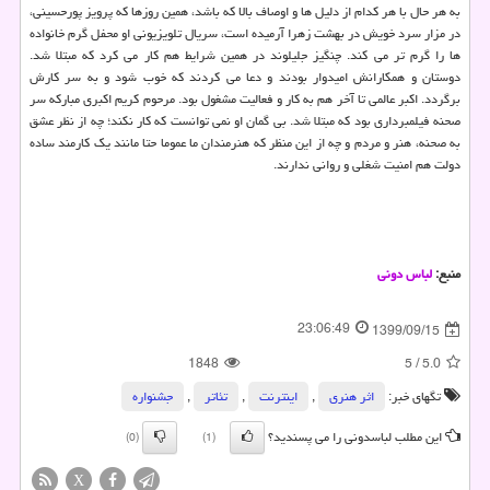
به هر حال با هر کدام از دلیل ها و اوصاف بالا که باشد، همین روزها که پرویز پورحسینی،
در مزار سرد خویش در بهشت زهرا آرمیده است، سریال تلویزیونی او محفل گرم خانواده
ها را گرم تر می کند. چنگیز جلیلوند در همین شرایط هم کار می کرد که مبتلا شد.
دوستان و همکارانش امیدوار بودند و دعا می کردند که خوب شود و به سر کارش
برگردد. اکبر عالمی تا آخر هم به کار و فعالیت مشغول بود. مرحوم کریم اکبری مبارکه سر
صحنه فیلمبرداری بود که مبتلا شد. بی گمان او نمی توانست که کار نکند؛ چه از نظر عشق
به صحنه، هنر و مردم و چه از این منظر که هنرمندان ما عموما حتا مانند یک کارمند ساده
دولت هم امنیت شغلی و روانی ندارند.
منبع:
لباس دونی
23:06:49
1399/09/15
1848
5
/
5.0
تگهای خبر:
اثر هنری
,
اینترنت
,
تئاتر
,
جشنواره
این مطلب لباسدونی را می پسندید؟
(0)
(1)
X