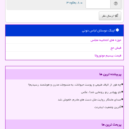
= ۸ بعلاوه ۳
ارسال نظر
لینک دوستان لباس دونی
حوزه های انتخابیه مجلس
فیش حج
قیمت بیسیم موتورولا
پربیننده ترین ها
چه طور از الیاف طبیعی و پوست حیوانات، به منسوجات مدرن و هوشمند رسیدیم؟
ناو پهپادبر رنو رونمایی شد!، عکس
صدای ماندگار روایت مثل دست های مادرم، خاموش شد
آخرین وضعیت اینترنت
پربحث ترین ها