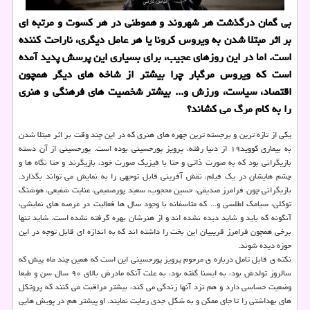
بی گمان درگذشت هر شهروند و هموطنی در هر کسوت و مرتبه ای
بر اثر مبتلا شدن به ویروس کرونا یا هر عامل دیگری، ناراحت کننده
است. اما در این روزهای عجیب، برای بسیاری این پرسش پدید آمده
است که ویروس مرگبار چرا بیشتر از شاخه های دیگر همچون
اقتصاد، سیاست، ورزش و... بیشتر شخصیت های فرهنگی و هنری
را به کام مرگ می کشاند؟
یکی از تازه ترین و برجسته ترین چهره های هنری که در این چند وقت بر اثر مبتلا شدن
به بیماری کووید۱۹ از دنیا رفته، پرویز پورحسینی بوده است. پورحسینی از آن دسته
بازیگرانی بود که به صورت ذاتی و حتا با فیزیک صورت خود، بازیگرند و حتا نگاه ها و
چشم هایشان در یک فیلم، نقش آفرینی قابل توجهی را به نمایش می تواند بگذارد.
بازیگرانی چون فرامرز صدیقی، حسین محجوب، سعید پورصمیمی، عنایت شفیعی، هوشنگ
توکلی، سیامک اطلسی و... که متاسفانه با وجود سال ها فعالیت در عرصه های نمایشی،
آنگونه که باید و شاید دیده نشده اند و از هنرشان بهره گرفته نشده است. شاید تنها
برخی همچون فرامرز قریبیان این بخت را داشته اند که به اندازه ای قابل توجه در این
حوزه دیده شوند.
نکته ی قابل تامل درباره ی مرحوم پرویز پورحسینی این است که همین چند ماه پیش که
سالروز تولدش بود، به ایسنا گفته بود، به علت آنکه مادرش بالای ۹۰ سال سن و طبعا
وضعیت حساسی دارد و هم نزد آنها زندگی می کند، بیشتر مراقبت می کنند که پروتکل
های بهداشتی را تا جای ممکن و به شکل جدی رعایت نمایند. او پیشتر هم در پویش هایی