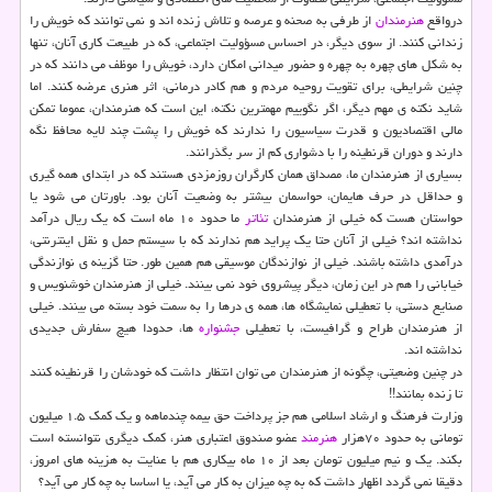
درواقع
هنرمندان
از طرفی به صحنه و عرصه و تلاش زنده اند و نمی توانند که خویش را
زندانی کنند. از سوی دیگر، در احساس مسؤولیت اجتماعی، که در طبیعت کاری آنان، تنها
به شکل های چهره به چهره و حضور میدانی امکان دارد، خویش را موظف می دانند که در
چنین شرایطی، برای تقویت روحیه مردم و هم کادر درمانی، اثر هنری عرضه کنند. اما
شاید نکته ی مهم دیگر، اگر نگوییم مهمترین نکته، این است که هنرمندان، عموما تمکن
مالی اقتصادیون و قدرت سیاسیون را ندارند که خویش را پشت چند لایه محافظ نگه
دارند و دوران قرنطینه را با دشواری کم از سر بگذرانند.
بسیاری از هنرمندان ما، مصداق همان کارگران روزمزدی هستند که در ابتدای همه گیری
و حداقل در حرف هایمان، حواسمان بیشتر به وضعیت آنان بود. باورتان می شود یا
حواستان هست که خیلی از هنرمندان
تئاتر
ما حدود ۱۰ ماه است که یک ریال درآمد
نداشته اند؟ خیلی از آنان حتا یک پراید هم ندارند که با سیستم حمل و نقل اینترنتی،
درآمدی داشته باشند. خیلی از نوازندگان موسیقی هم همین طور. حتا گزینه ی نوازندگی
خیابانی را هم در این زمان، دیگر پیشروی خود نمی بینند. خیلی از هنرمندان خوشنویس و
صنایع دستی، با تعطیلی نمایشگاه ها، همه ی درها را به سمت خود بسته می بینند. خیلی
از هنرمندان طراح و گرافیست، با تعطیلی
جشنواره
ها، حدودا هیچ سفارش جدیدی
نداشته اند.
در چنین وضعیتی، چگونه از هنرمندان می توان انتظار داشت که خودشان را قرنطینه کنند
تا زنده بمانند!!
وزارت فرهنگ و ارشاد اسلامی هم جز پرداخت حق بیمه چندماهه و یک کمک ۱.۵ میلیون
تومانی به حدود ۷۰هزار
هنرمند
عضو صندوق اعتباری هنر، کمک دیگری نتوانسته است
بکند. یک و نیم میلیون تومان بعد از ۱۰ ماه بیکاری هم با عنایت به هزینه های امروز،
دقیقا نمی گردد اظهار داشت که به چه میزان به کار می آید، یا اساسا به چه کار می آید؟